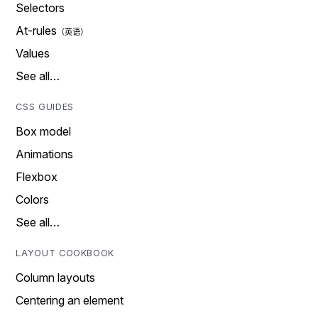
Selectors
At-rules
Values
See all…
CSS GUIDES
Box model
Animations
Flexbox
Colors
See all…
LAYOUT COOKBOOK
Column layouts
Centering an element