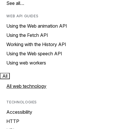
See all…
WEB API GUIDES
Using the Web animation API
Using the Fetch API
Working with the History API
Using the Web speech API
Using web workers
All
All web technology
TECHNOLOGIES
Accessibility
HTTP