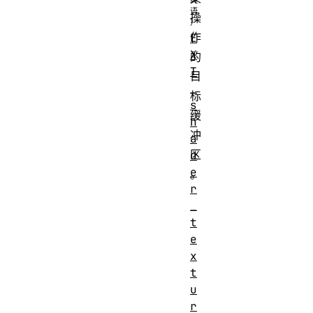
操
作
E
X
的
T
目
_
标
s
缓
h
冲
a
区
d
e
。
r
_
t
e
x
t
u
r