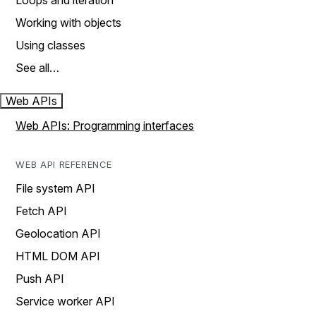
Loops and iteration
Working with objects
Using classes
See all…
Web APIs
Web APIs: Programming interfaces
WEB API REFERENCE
File system API
Fetch API
Geolocation API
HTML DOM API
Push API
Service worker API