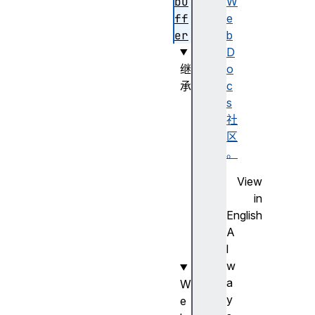
bu
W
ff
e
er
b
D
继
o
承
c
We
s
bG
社
LO
区
bj
。
ec
View
t
in
English
A
l
w
a
W
y
e