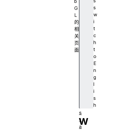
s
b
s
G
w
L
i
的
t
相
c
关
h
页
t
面
o
A
E
N
n
G
g
L
l
E
i
_
s
i
h
n
s
W
t
a