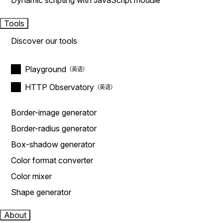
Dynamic scripting with JavaScript module
Tools
Discover our tools
Playground
HTTP Observatory
Border-image generator
Border-radius generator
Box-shadow generator
Color format converter
Color mixer
Shape generator
About