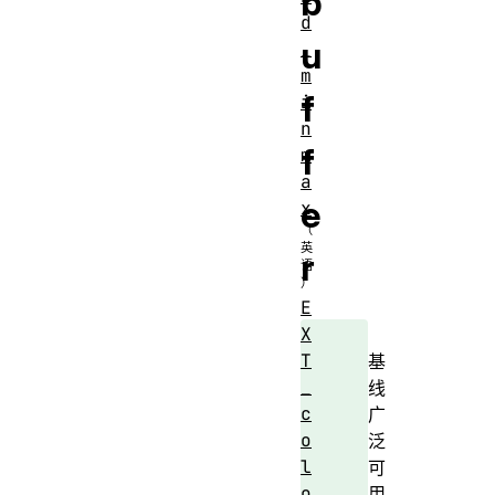
b
d
u
_
m
f
i
n
f
m
a
e
x
r
E
X
T
基
_
线
c
广
o
泛
l
可
o
用