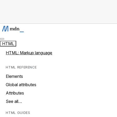
HTML
HTML: Markup language
HTML REFERENCE
Elements
Global attributes
Attributes
See all…
HTML GUIDES