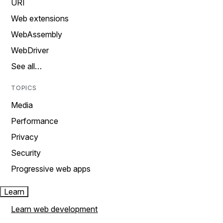
URI
Web extensions
WebAssembly
WebDriver
See all…
TOPICS
Media
Performance
Privacy
Security
Progressive web apps
Learn
Learn web development