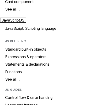
Card component
See all…
JavaScript
JS
JavaScript: Scripting language
JS REFERENCE
Standard built-in objects
Expressions & operators
Statements & declarations
Functions
See all…
JS GUIDES
Control flow & error handing