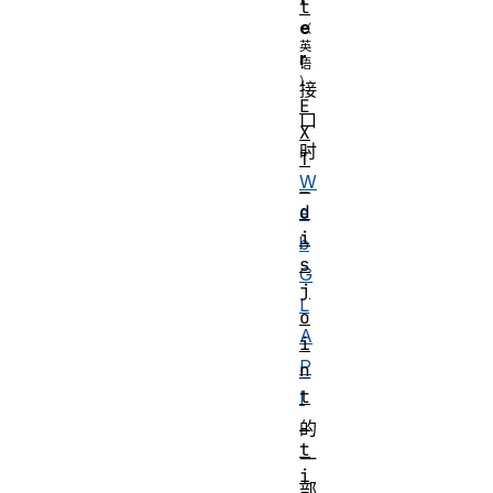
t
e
r
接
E
口
X
时
T
W
_
d
e
i
b
s
G
j
L
o
A
i
P
n
t
I
_
的
t
一
i
部