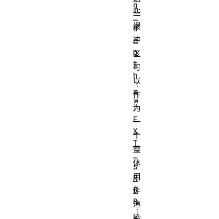
g
些
_
缓
d
冲
e
p
区
t
可
h
以
作
为
E
一
X
个
T
整
_
体
s
用
R
G
作
B
渲
染