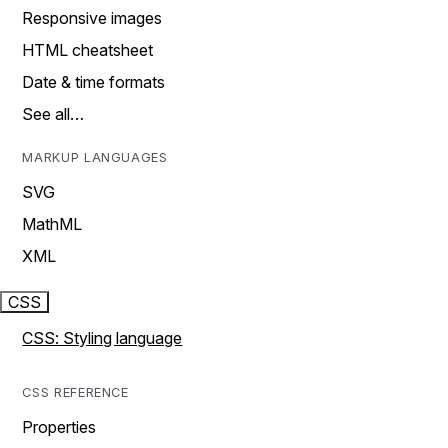
Responsive images
HTML cheatsheet
Date & time formats
See all…
MARKUP LANGUAGES
SVG
MathML
XML
CSS
CSS: Styling language
CSS REFERENCE
Properties