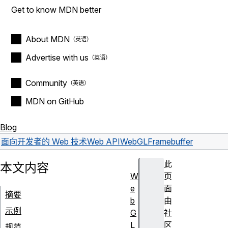
Get to know MDN better
About MDN
Advertise with us
Community
MDN on GitHub
Blog
面向开发者的 Web 技术
Web API
WebGLFramebuffer
此
本文内容
W
页
e
面
摘要
b
由
示例
G
社
L
区
规范