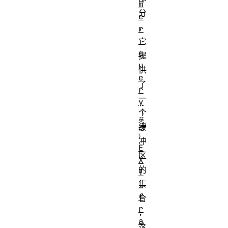
m
分
e
，
r
_
它
q
提
u
供
e
了
r
一
y
个
缓
冲
E
区
X
的
T
集
_
f
合
r
，
a
这