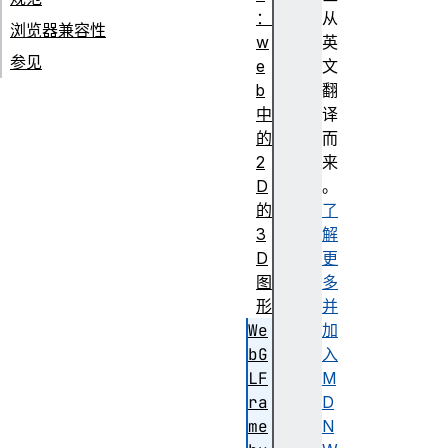
：
从
浏览器兼容性
w
英
参见
e
文
b
翻
中
译
的
而
2
来
D
。
的
了
3
解
D
更
图
多
形
并
We
加
bG
入
LF
M
ra
D
me
N