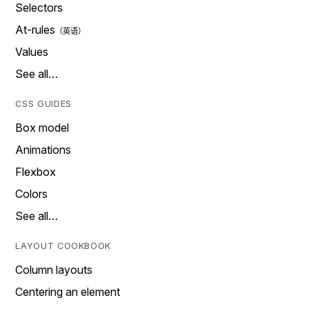
Selectors
At-rules
Values
See all…
CSS GUIDES
Box model
Animations
Flexbox
Colors
See all…
LAYOUT COOKBOOK
Column layouts
Centering an element