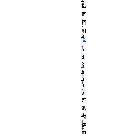
指
e
r
定
(
调
)
用
b
c
i
l
n
e
d
R
a
e
r
n
(
d
)
e
r
方
b
法
u
时
f
使
f
用