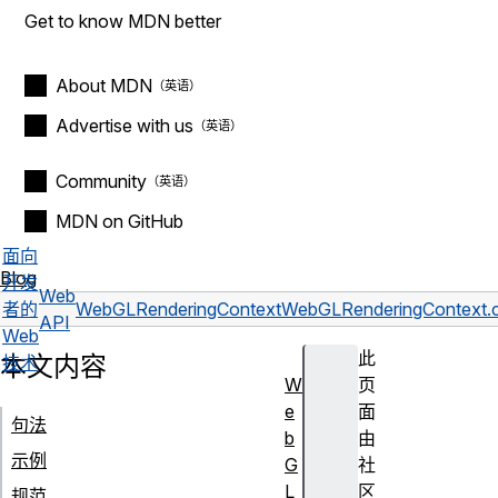
Get to know MDN better
About MDN
Advertise with us
Community
MDN on GitHub
面向
Blog
开发
Web
者的
WebGLRenderingContext
WebGLRenderingContext.cl
API
Web
此
本文内容
技术
W
页
e
面
句法
b
由
示例
G
社
L
区
规范