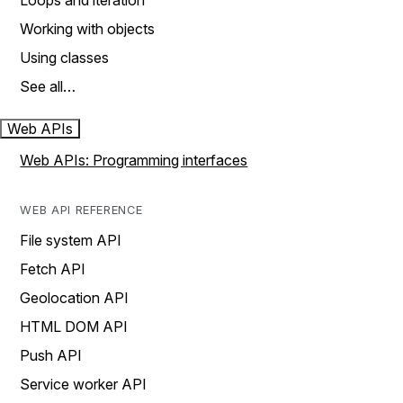
Loops and iteration
Working with objects
Using classes
See all…
Web APIs
Web APIs: Programming interfaces
WEB API REFERENCE
File system API
Fetch API
Geolocation API
HTML DOM API
Push API
Service worker API