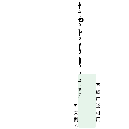
l
c
k
o
C
o
r
l
o
(
r
S
)
p
a
c
e
基
线
广
泛
实
可
例
用
方