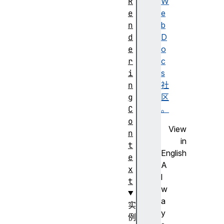
R
W
e
e
n
b
d
D
e
o
r
c
i
s
n
社
g
区
C
。
o
View
n
in
t
English
e
A
x
l
t
w
a
实
y
例