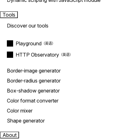
Dynamic scripting with JavaScript module
Tools
Discover our tools
Playground
HTTP Observatory
Border-image generator
Border-radius generator
Box-shadow generator
Color format converter
Color mixer
Shape generator
About