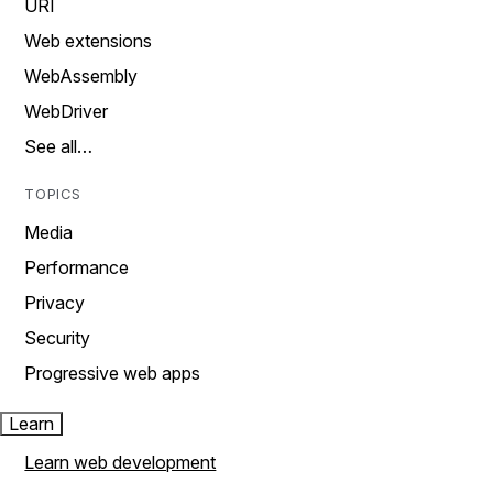
URI
Web extensions
WebAssembly
WebDriver
See all…
TOPICS
Media
Performance
Privacy
Security
Progressive web apps
Learn
Learn web development