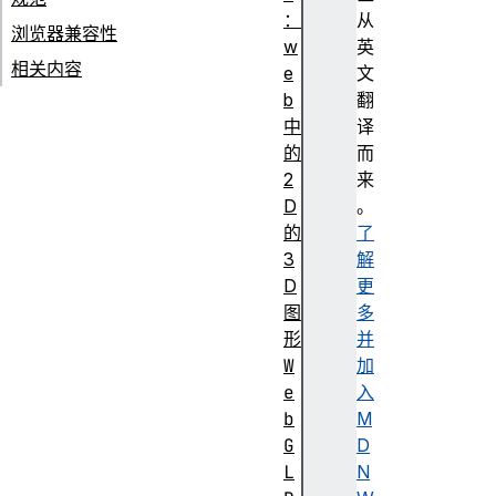
：
从
浏览器兼容性
w
英
相关内容
e
文
b
翻
中
译
的
而
2
来
D
。
的
了
3
解
D
更
图
多
形
并
W
加
e
入
b
M
G
D
L
N