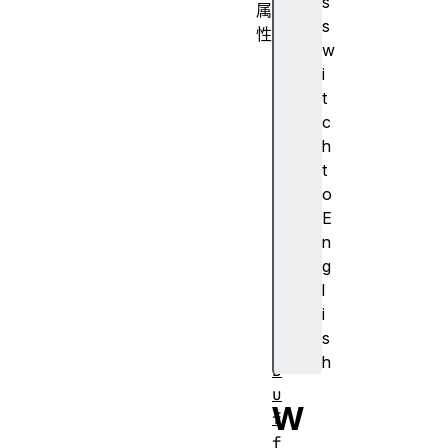
s
属
s
性
w
c
i
a
t
n
c
v
h
a
t
s
o
d
E
r
n
a
g
w
l
i
i
n
s
g
h
B
u
W
f
f