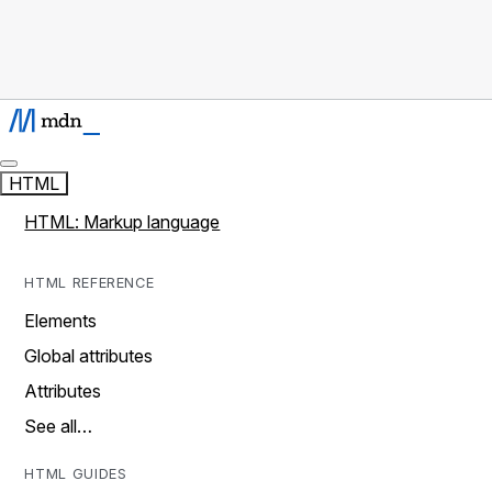
HTML
HTML: Markup language
HTML REFERENCE
Elements
Global attributes
Attributes
See all…
HTML GUIDES