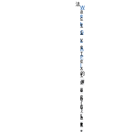
法
W
a
e
c
b
t
G
i
v
L
e
A
T
P
e
I
x
的
t
W
u
r
e
e
b
(
G
)
L
a
t
R
t