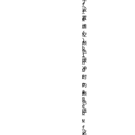
于
f
设
f
置
e
r
清
(
空
)
颜
b
色
i
缓
n
冲
d
F
时
r
的
a
颜
m
色
e
值
b
。
u
f
这
f