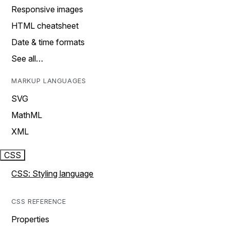
Responsive images
HTML cheatsheet
Date & time formats
See all…
MARKUP LANGUAGES
SVG
MathML
XML
CSS
CSS: Styling language
CSS REFERENCE
Properties