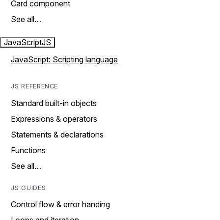
Card component
See all…
JavaScript
JS
JavaScript: Scripting language
JS REFERENCE
Standard built-in objects
Expressions & operators
Statements & declarations
Functions
See all…
JS GUIDES
Control flow & error handing