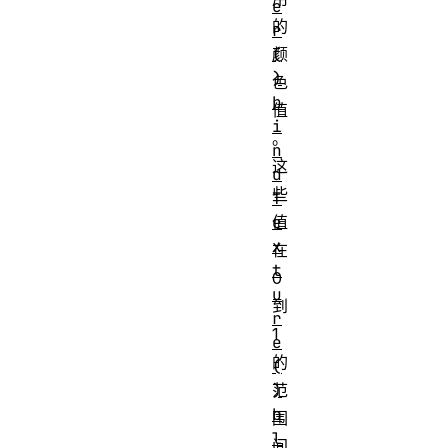
e
的
r
(
颜
)
色
b
值
i
。
n
这
d
些
T
e
值
x
在
t
0
u
到
r
1
e
的
(
)
范
b
围
l
间