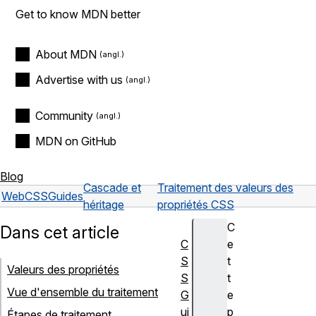
Get to know MDN better
About MDN
Advertise with us
Community
MDN on GitHub
Blog
Cascade et
Traitement des valeurs des
Web
CSS
Guides
héritage
propriétés CSS
C
Dans cet article
C
e
S
t
Valeurs des propriétés
S
t
Vue d'ensemble du traitement
G
e
ui
p
Étapes de traitement