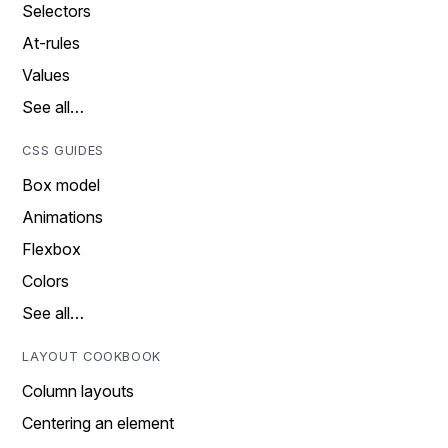
Selectors
At-rules
Values
See all…
CSS GUIDES
Box model
Animations
Flexbox
Colors
See all…
LAYOUT COOKBOOK
Column layouts
Centering an element