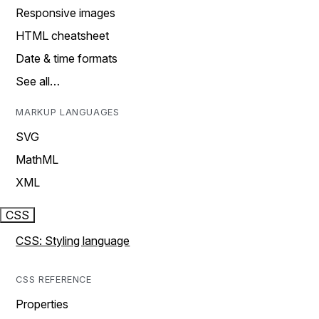
Responsive images
HTML cheatsheet
Date & time formats
See all…
MARKUP LANGUAGES
SVG
MathML
XML
CSS
CSS: Styling language
CSS REFERENCE
Properties