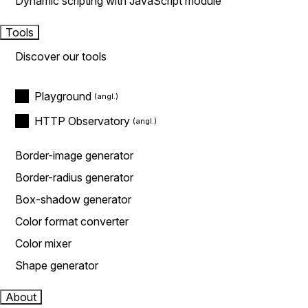
Dynamic scripting with JavaScript module
Tools
Discover our tools
Playground
HTTP Observatory
Border-image generator
Border-radius generator
Box-shadow generator
Color format converter
Color mixer
Shape generator
About