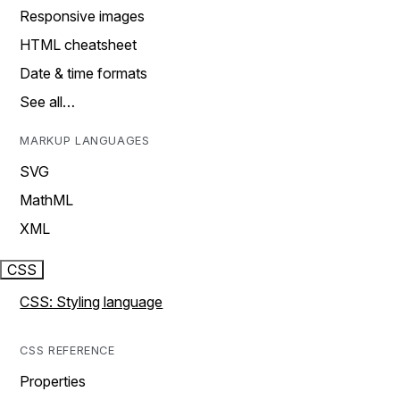
Responsive images
HTML cheatsheet
Date & time formats
See all…
MARKUP LANGUAGES
SVG
MathML
XML
CSS
CSS: Styling language
CSS REFERENCE
Properties