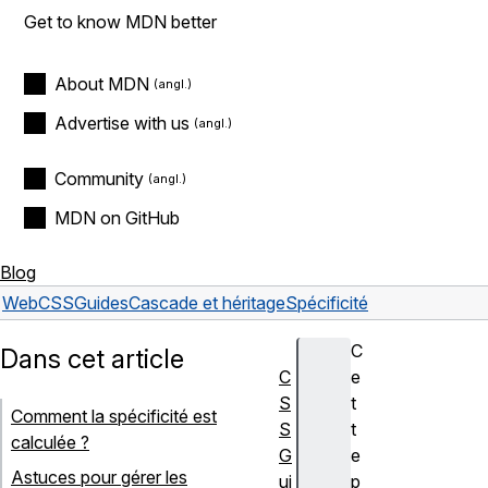
Get to know MDN better
About MDN
Advertise with us
Community
MDN on GitHub
Blog
Web
CSS
Guides
Cascade et héritage
Spécificité
C
Dans cet article
C
e
S
t
Comment la spécificité est
S
t
calculée ?
G
e
Astuces pour gérer les
ui
p