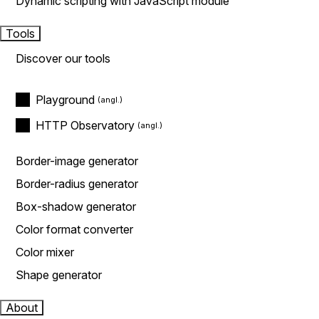
Dynamic scripting with JavaScript module
Tools
Discover our tools
Playground
HTTP Observatory
Border-image generator
Border-radius generator
Box-shadow generator
Color format converter
Color mixer
Shape generator
About