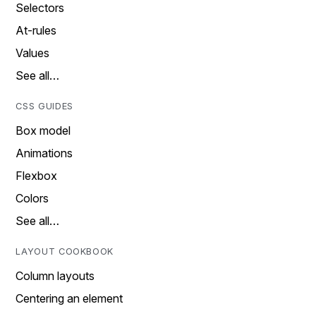
Selectors
At-rules
Values
See all…
CSS GUIDES
Box model
Animations
Flexbox
Colors
See all…
LAYOUT COOKBOOK
Column layouts
Centering an element