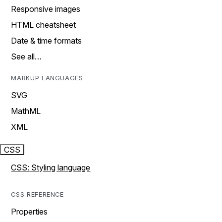
Responsive images
HTML cheatsheet
Date & time formats
See all…
MARKUP LANGUAGES
SVG
MathML
XML
CSS
CSS: Styling language
CSS REFERENCE
Properties