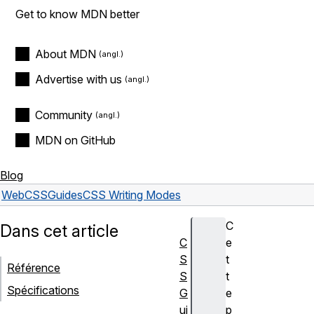
Get to know MDN better
About MDN
Advertise with us
Community
MDN on GitHub
Blog
Web
CSS
Guides
CSS Writing Modes
C
Dans cet article
C
e
S
t
Référence
S
t
Spécifications
G
e
ui
p