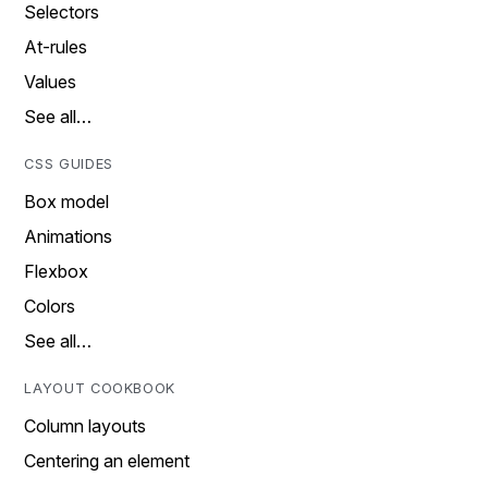
Selectors
At-rules
Values
See all…
CSS GUIDES
Box model
Animations
Flexbox
Colors
See all…
LAYOUT COOKBOOK
Column layouts
Centering an element