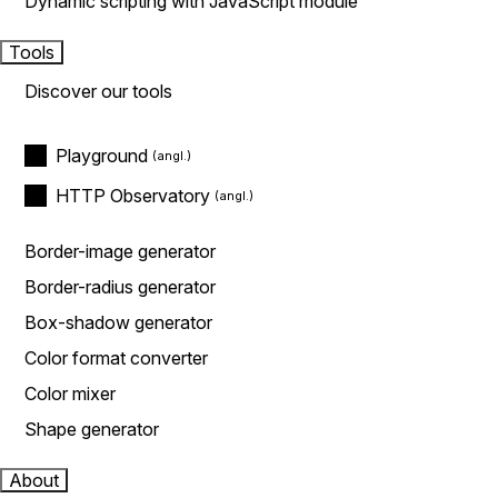
Dynamic scripting with JavaScript module
Tools
Discover our tools
Playground
HTTP Observatory
Border-image generator
Border-radius generator
Box-shadow generator
Color format converter
Color mixer
Shape generator
About