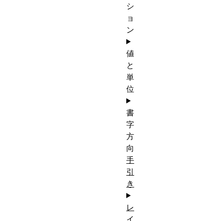
シ
ョ
ン
値
と
単
位
書
字
方
向
手
引
き
レ
イ