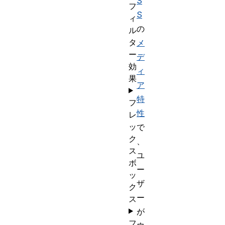
S
フ
S
ィ
の
ル
タ
メ
ー
デ
効
ィ
果
ア
特
フ
性
レ
ッ
で
ク
、
ス
ユ
ボ
ー
ッ
ザ
ク
ー
ス
が
フ