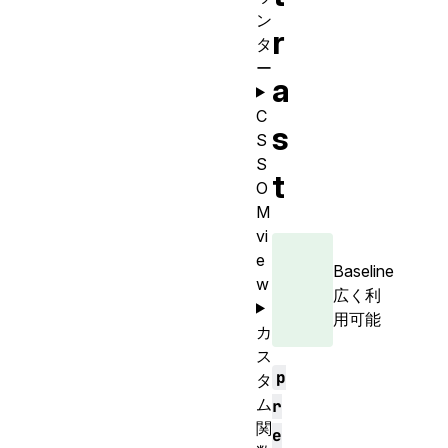
ン
r
タ
ー
a
C
s
S
S
t
O
M
vi
e
Baseline
w
広く利
用可能
カ
ス
p
タ
ム
r
関
e