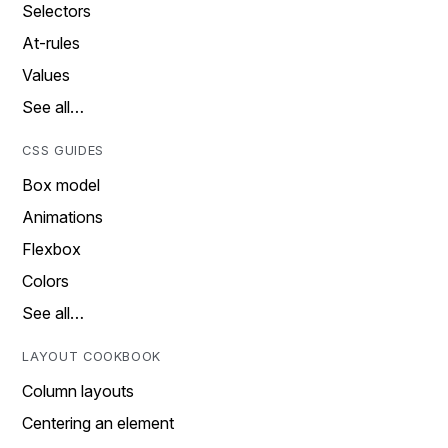
Selectors
At-rules
Values
See all…
CSS GUIDES
Box model
Animations
Flexbox
Colors
See all…
LAYOUT COOKBOOK
Column layouts
Centering an element