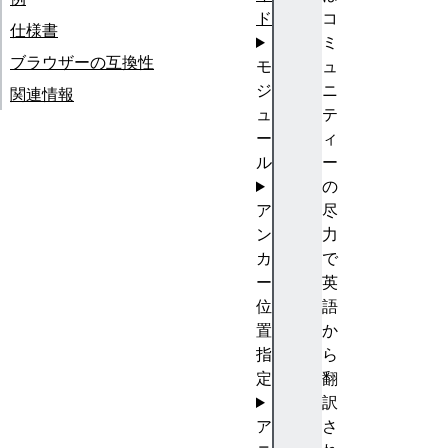
ド
コ
仕様書
ミ
ブラウザーの互換性
モ
ュ
ジ
ニ
関連情報
ュ
テ
ー
ィ
ル
ー
の
ア
尽
ン
力
カ
で
ー
英
位
語
置
か
指
ら
定
翻
訳
ア
さ