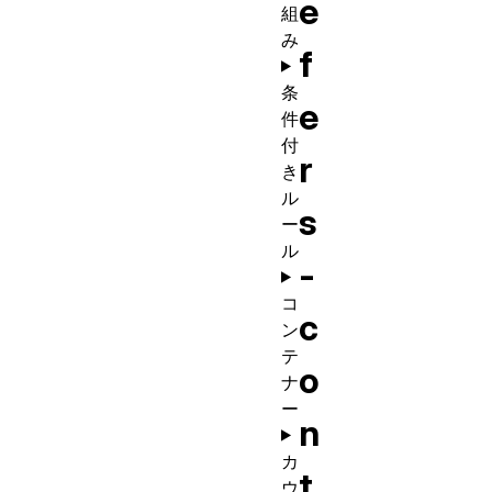
e
組
み
f
条
e
件
付
r
き
ル
s
ー
ル
-
コ
c
ン
テ
o
ナ
ー
n
カ
t
ウ