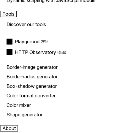
Dynamic scripting with JavaScript module
Tools
Discover our tools
Playground
HTTP Observatory
Border-image generator
Border-radius generator
Box-shadow generator
Color format converter
Color mixer
Shape generator
About