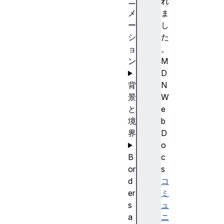
ニ
れ
メ
ま
ー
し
シ
た
ョ
。
ン
M
D
背
N
景
W
と
e
境
b
界
D
o
B
c
or
s
d
コ
er
ミ
s
ュ
a
ニ