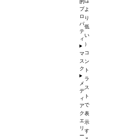
は
的
プ
よ
ロ
り
パ
低
テ
い
ィ
）
コ
マ
ス
ン
ク
ト
ラ
メ
ス
デ
ト
ィ
で
ア
ク
表
エ
示
リ
す
ー