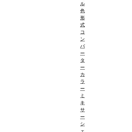
ル
色
形
式
コ
ン
バ
ー
タ
ー
カ
ラ
ー
ミ
キ
サ
ー
シ
ェ