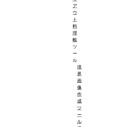
ア
ウ
ト
料
理
帳
ツ
ー
ル
境
界
画
像
作
成
ツ
ー
ル