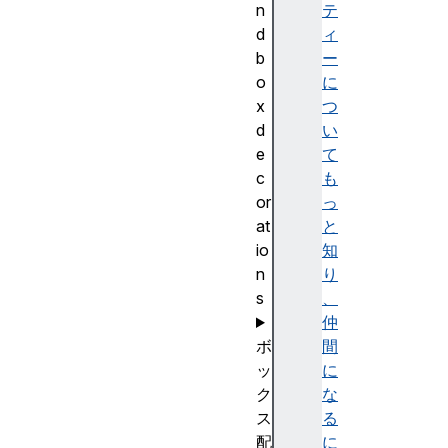
n
テ
d
ィ
b
ー
o
に
x
つ
d
い
e
て
c
も
or
っ
at
と
io
知
n
り
s
、
仲
ボ
間
ッ
に
ク
な
ス
る
配
に