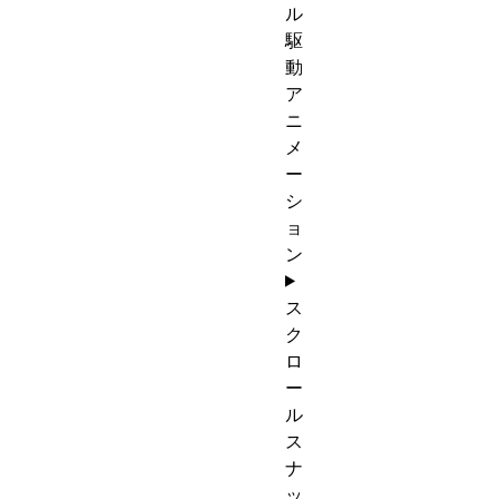
ル
駆
動
ア
ニ
メ
ー
シ
ョ
ン
ス
ク
ロ
ー
ル
ス
ナ
ッ