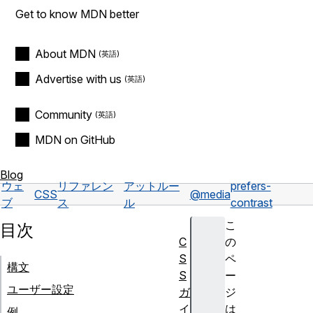
Get to know MDN better
About MDN
Advertise with us
Community
MDN on GitHub
Blog
ウェ
リファレン
アットルー
prefers-
CSS
@media
ブ
ス
ル
contrast
こ
目次
C
の
S
ペ
構文
S
ー
ユーザー設定
ガ
ジ
イ
は
例