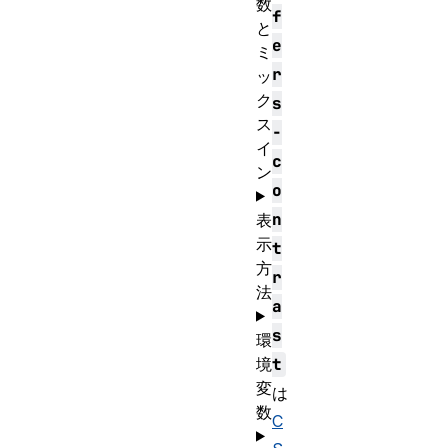
数
f
と
e
ミ
r
ッ
ク
s
ス
-
イ
c
ン
o
n
表
示
t
方
r
法
a
s
環
境
t
変
は
数
C