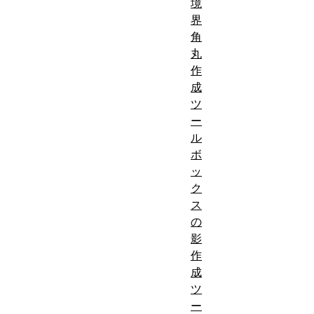
境
界
角
丸
作
成
ツ
ー
ル
ボ
ッ
ク
ス
の
影
作
成
ツ
ー