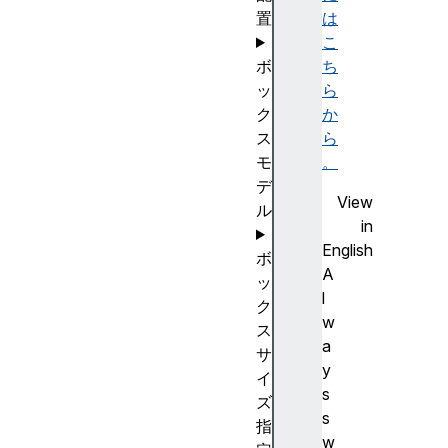
置
は
こ
ボ
ち
ッ
ら
ク
か
ス
ら
モ
。
デ
View
ル
in
English
ボ
A
ッ
l
ク
w
ス
a
サ
y
イ
s
ズ
s
指
w