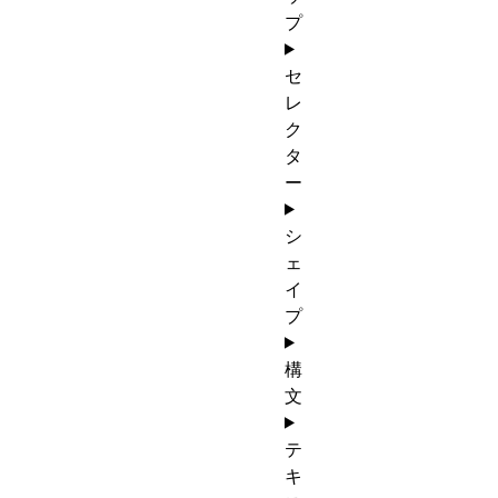
プ
セ
レ
ク
タ
ー
シ
ェ
イ
プ
構
文
テ
キ