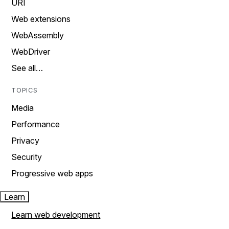
URI
Web extensions
WebAssembly
WebDriver
See all…
TOPICS
Media
Performance
Privacy
Security
Progressive web apps
Learn
Learn web development