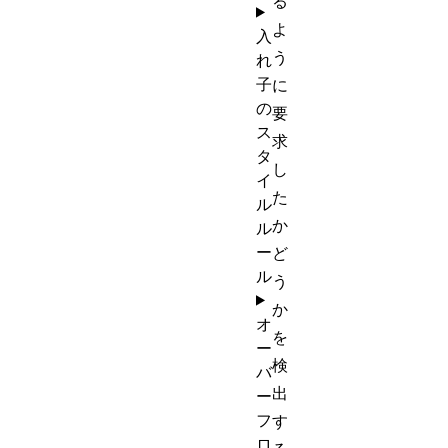
る
よ
入
う
れ
子
に
の
要
ス
求
タ
し
イ
た
ル
か
ル
ー
ど
ル
う
か
オ
を
ー
検
バ
出
ー
フ
す
ロ