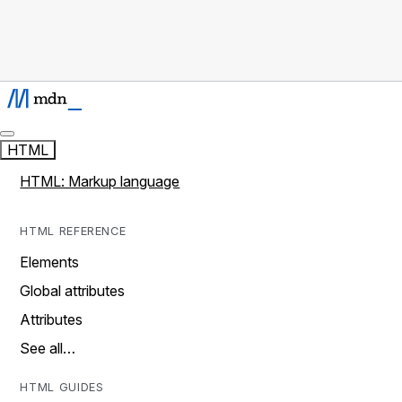
HTML
HTML: Markup language
HTML REFERENCE
Elements
Global attributes
Attributes
See all…
HTML GUIDES