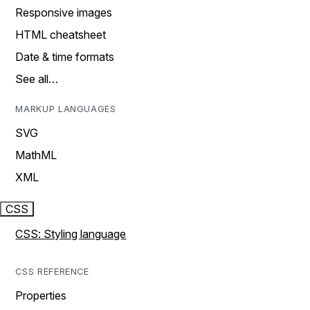
Responsive images
HTML cheatsheet
Date & time formats
See all…
MARKUP LANGUAGES
SVG
MathML
XML
CSS
CSS: Styling language
CSS REFERENCE
Properties