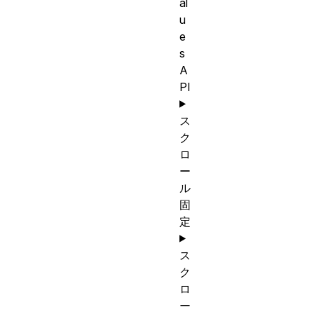
al
u
e
s
A
PI
ス
ク
ロ
ー
ル
固
定
ス
ク
ロ
ー