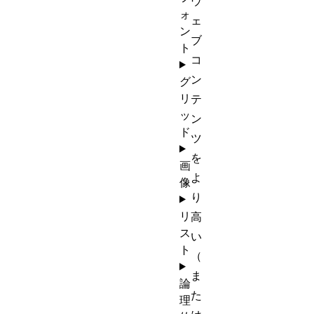
ウ
ォ
ェ
ン
ブ
ト
コ
ン
グ
リ
テ
ッ
ン
ド
ツ
を
画
よ
像
り
リ
高
ス
い
ト
（
ま
論
た
理