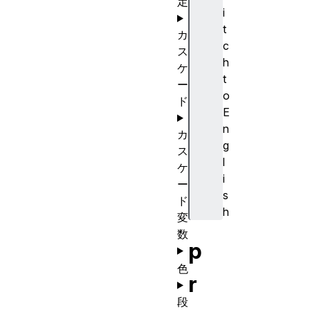
定
i
t
カ
c
ス
h
ケ
t
ー
o
ド
E
n
カ
g
ス
l
ケ
i
ー
s
ド
h
変
数
p
色
r
段