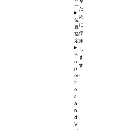
る
ー
た
め
位
に
置
使
指
定
用
し
Pr
ま
o
す
p
。
er
ti
e
s
a
n
d
V