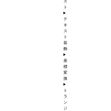
ス
ト
テ
キ
ス
ト
装
飾
座
標
変
換
ト
ラ
ン
ジ