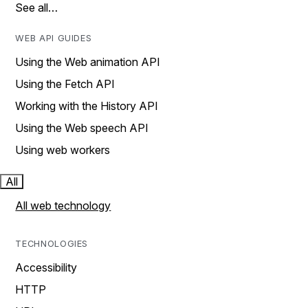
See all…
WEB API GUIDES
Using the Web animation API
Using the Fetch API
Working with the History API
Using the Web speech API
Using web workers
All
All web technology
TECHNOLOGIES
Accessibility
HTTP