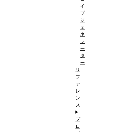
イ
プ
ジ
ェ
ネ
レ
ー
タ
ー
リ
フ
ァ
レ
ン
ス
プ
ロ