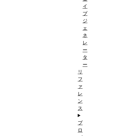
イ
プ
ジ
ェ
ネ
レ
ー
タ
ー
リ
フ
ァ
レ
ン
ス
プ
ロ