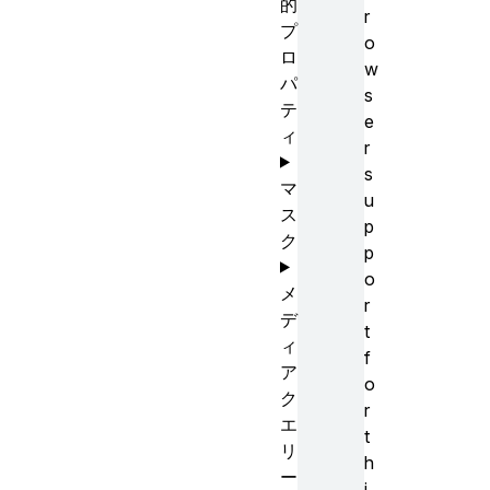
的
r
プ
o
ロ
w
パ
s
テ
e
ィ
r
s
マ
u
ス
p
ク
p
o
メ
r
デ
t
ィ
f
ア
o
ク
r
エ
t
リ
h
ー
i