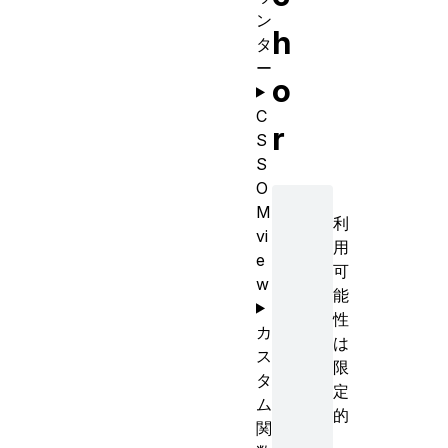
ン
h
タ
ー
o
C
r
S
S
O
M
利
vi
用
e
可
w
能
性
カ
は
ス
限
タ
定
ム
的
関