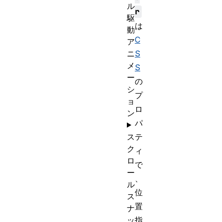
ル
r
駆
は
動
C
ア
ニ
S
メ
S
ー
の
シ
プ
ョ
ロ
ン
パ
ス
テ
ク
ィ
ロ
で
ー
、
ル
位
ス
置
ナ
ッ
指