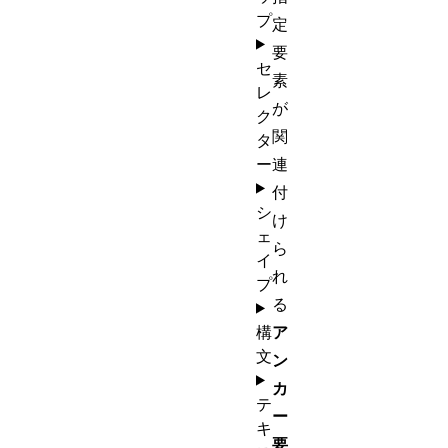
プ
定
要
セ
素
レ
が
ク
関
タ
ー
連
付
シ
け
ェ
ら
イ
れ
プ
る
構
ア
文
ン
カ
テ
ー
キ
要