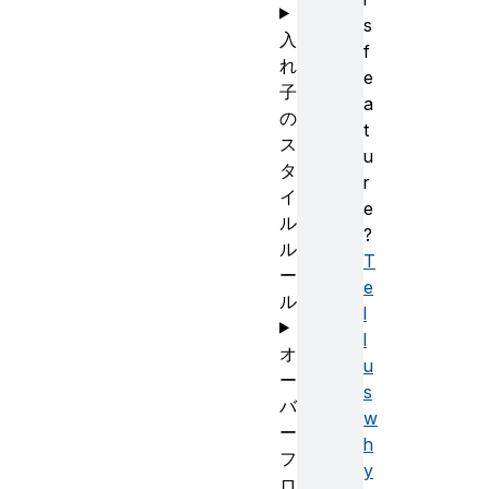
s
入
f
れ
e
子
a
の
t
ス
u
タ
r
イ
e
ル
?
ル
T
ー
e
ル
l
l
オ
u
ー
s
バ
w
ー
h
フ
y
ロ