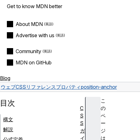
Get to know MDN better
About MDN
Advertise with us
Community
MDN on GitHub
Blog
ウェブ
CSS
リファレンス
プロパティ
position-anchor
こ
目次
C
の
S
ペ
構文
S
ー
解説
ガ
ジ
イ
は
公式定義