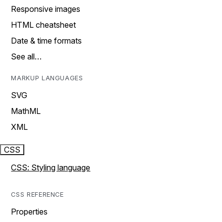
Responsive images
HTML cheatsheet
Date & time formats
See all…
MARKUP LANGUAGES
SVG
MathML
XML
CSS
CSS: Styling language
CSS REFERENCE
Properties