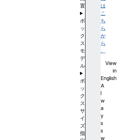
置
は
こ
ボ
ち
ッ
ら
ク
か
ス
ら
モ
。
デ
View
ル
in
English
ボ
A
ッ
l
ク
w
ス
a
サ
y
イ
s
ズ
s
指
w