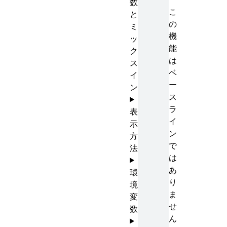
数
こ
と
の
ミ
機
ッ
能
ク
は
ス
ベ
イ
ー
ン
ス
ラ
表
イ
示
ン
方
で
法
は
あ
環
り
境
ま
変
せ
数
ん