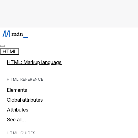
HTML
HTML: Markup language
HTML REFERENCE
Elements
Global attributes
Attributes
See all…
HTML GUIDES