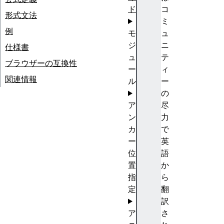
ド
コ
形式文法
ミ
例
モ
ュ
ジ
ニ
仕様書
ュ
テ
ブラウザーの互換性
ー
ィ
関連情報
ル
ー
の
ア
尽
ン
力
カ
で
ー
英
位
語
置
か
指
ら
定
翻
訳
ア
さ