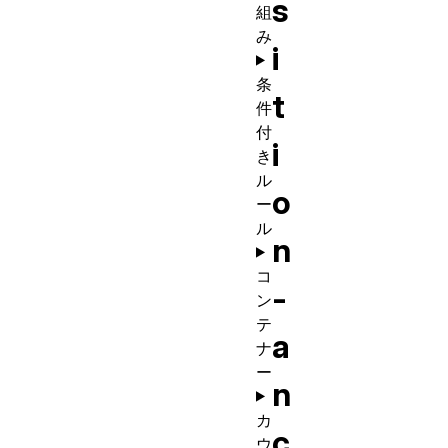
s
組
み
i
条
t
件
付
i
き
ル
o
ー
ル
n
コ
-
ン
テ
a
ナ
ー
n
カ
c
ウ