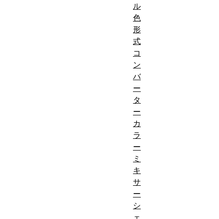
ル
色
形
式
コ
ン
バ
ー
タ
ー
カ
ラ
ー
ミ
キ
サ
ー
シ
ェ