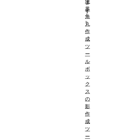
境
ま
界
す
角
。
丸
作
成
ツ
ー
ル
ボ
ッ
ク
ス
の
影
作
成
ツ
ー