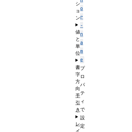
シ
o
ョ
r
ン
-
値
n
と
a
単
m
位
e
書
プ
字
ロ
方
パ
向
テ
手
ィ
引
で
き
設
レ
定
イ