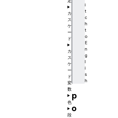
定
i
t
カ
c
ス
h
ケ
t
ー
o
ド
E
n
カ
g
ス
l
ケ
i
ー
s
ド
h
変
数
p
色
o
段