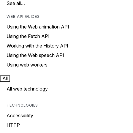
See all…
WEB API GUIDES
Using the Web animation API
Using the Fetch API
Working with the History API
Using the Web speech API
Using web workers
All
All web technology
TECHNOLOGIES
Accessibility
HTTP