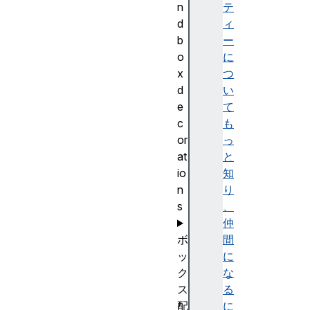
n
テ
d
ィ
b
ー
o
に
x
つ
d
い
e
て
c
も
or
っ
at
と
io
知
n
り
s
、
仲
ボ
間
ッ
に
ク
な
ス
る
配
に