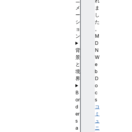
ニ
れ
メ
ま
ー
し
シ
た
ョ
。
ン
M
D
背
N
景
W
と
e
境
b
界
D
o
B
c
or
s
d
コ
er
ミ
s
ュ
a
ニ