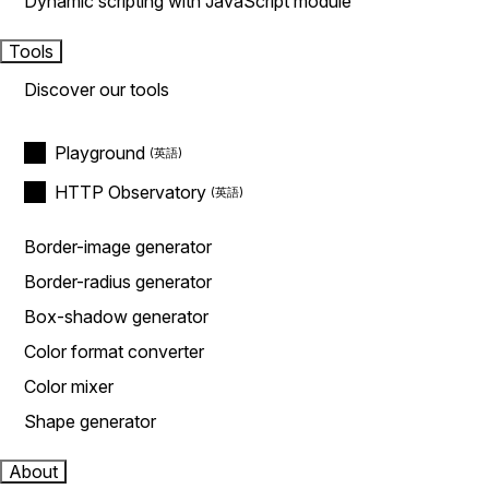
Dynamic scripting with JavaScript module
Tools
Discover our tools
Playground
HTTP Observatory
Border-image generator
Border-radius generator
Box-shadow generator
Color format converter
Color mixer
Shape generator
About