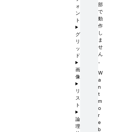
部
ォ
で
ン
動
ト
作
し
グ
ま
リ
せ
ッ
ん
ド
。
画
W
像
a
n
リ
t
ス
m
ト
o
r
論
e
理
b