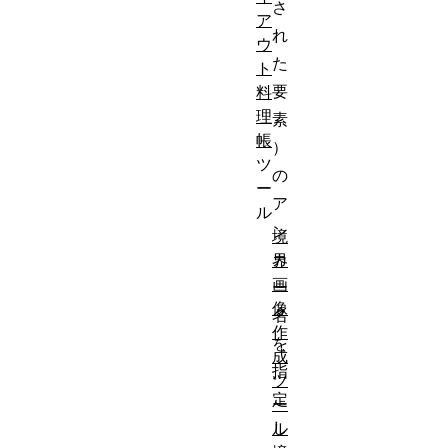
さ
ア
れ
ウ
た
ト
要
料
理
素
帳
）
ツ
の
ー
ア
ル
ン
境
カ
界
画
ー
像
名
作
を
成
指
ツ
定
ー
し
ル