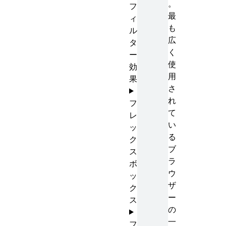
。
フ
最
ィ
も
ル
広
タ
く
ー
使
効
用
果
さ
れ
フ
て
レ
い
ッ
る
ク
ブ
ス
ラ
ボ
ウ
ッ
ザ
ク
ー
ス
の
一
フ