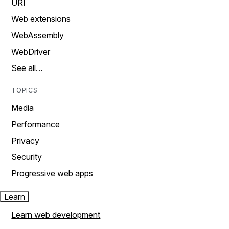
URI
Web extensions
WebAssembly
WebDriver
See all…
TOPICS
Media
Performance
Privacy
Security
Progressive web apps
Learn
Learn web development