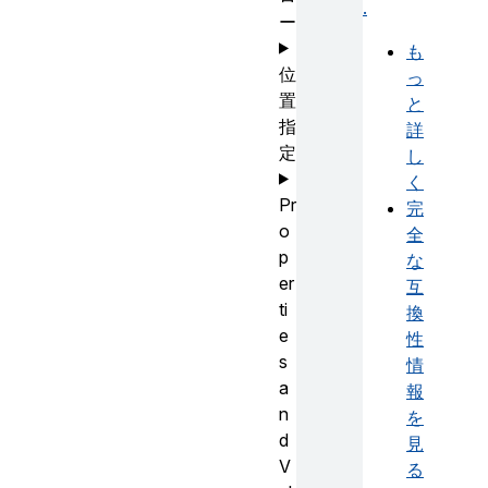
.
ー
も
位
っ
置
と
指
詳
定
し
く
Pr
完
o
全
p
な
er
互
ti
換
e
性
s
情
a
報
n
を
d
見
V
る