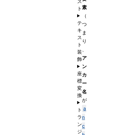
ス
素
ト
（
テ
つ
キ
ま
ス
り
ト
、
装
ア
飾
ン
座
カ
標
ー
変
名
換
が
a
ト
ラ
n
ン
c
ジ
h