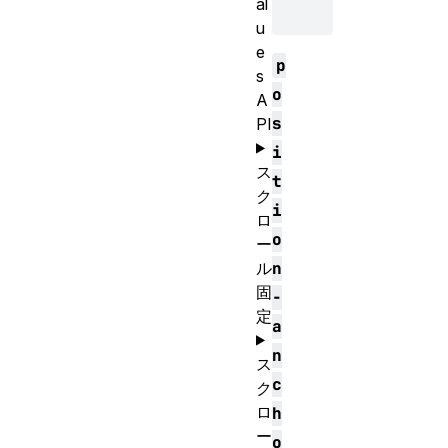
al
u
e
p
s
o
A
s
PI
i
ス
t
ク
i
ロ
o
ー
ル
n
固
-
定
a
n
ス
c
ク
ロ
h
ー
o