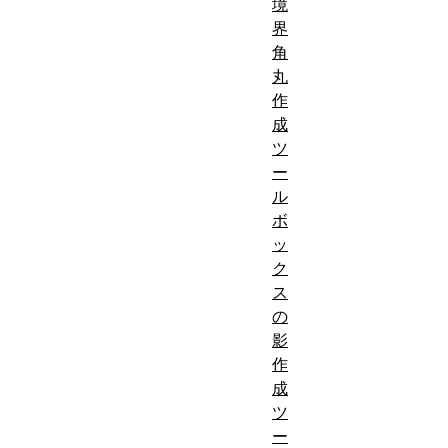
境
界
角
丸
作
成
ツ
ー
ル
ボ
ッ
ク
ス
の
影
作
成
ツ
ー