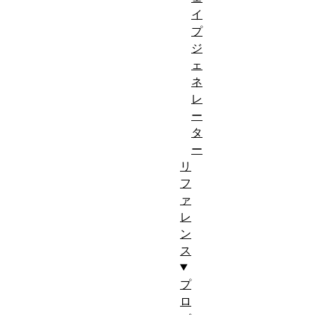
イ
プ
ジ
ェ
ネ
レ
ー
タ
ー
リ
フ
ァ
レ
ン
ス
プ
ロ