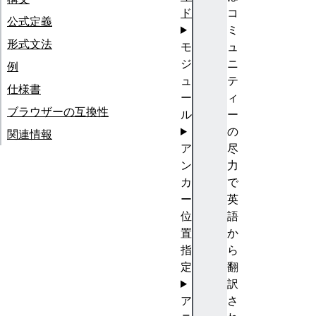
ド
コ
公式定義
ミ
形式文法
モ
ュ
ジ
ニ
例
ュ
テ
仕様書
ー
ィ
ブラウザーの互換性
ル
ー
の
関連情報
ア
尽
ン
力
カ
で
ー
英
位
語
置
か
指
ら
定
翻
訳
ア
さ