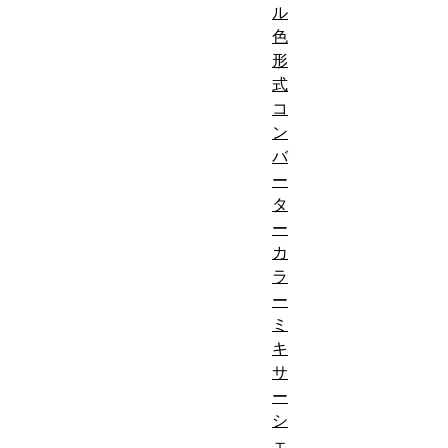
ル
色
形
式
コ
ン
バ
ー
タ
ー
カ
ラ
ー
ミ
キ
サ
ー
シ
ェ