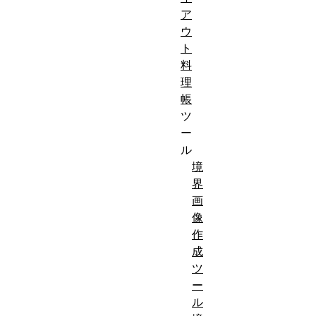
ア
ウ
ト
料
理
帳
ツ
ー
ル
境
界
画
像
作
成
ツ
ー
ル