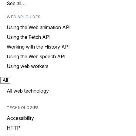
See all…
WEB API GUIDES
Using the Web animation API
Using the Fetch API
Working with the History API
Using the Web speech API
Using web workers
All
All web technology
TECHNOLOGIES
Accessibility
HTTP