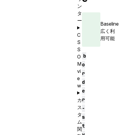
ン
タ
ー
Baseline
広く利
C
用可能
S
S
b
O
M
o
vi
r
e
d
w
e
r
カ
ス
-
タ
s
ム
t
関
y