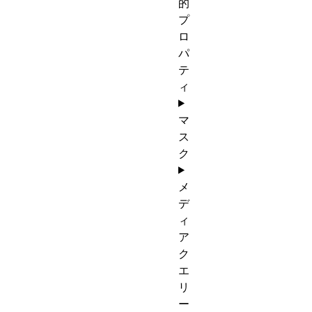
的
プ
ロ
パ
テ
ィ
マ
ス
ク
メ
デ
ィ
ア
ク
エ
リ
ー