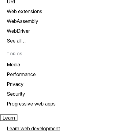
URI
Web extensions
WebAssembly
WebDriver
See all…
TOPICS
Media
Performance
Privacy
Security
Progressive web apps
Learn
Learn web development