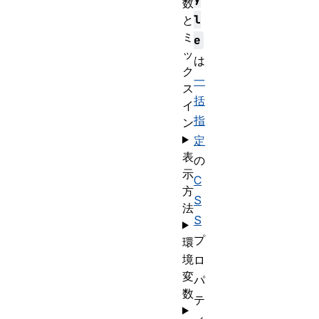
数
l
と
ミ
e
ッ
は
ク
一
ス
括
イ
指
ン
定
表
の
示
C
方
S
法
S
プ
環
境
ロ
変
パ
数
テ