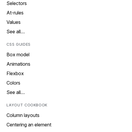
Selectors
At-rules
Values
See all…
CSS GUIDES
Box model
Animations
Flexbox
Colors
See all…
LAYOUT COOKBOOK
Column layouts
Centering an element