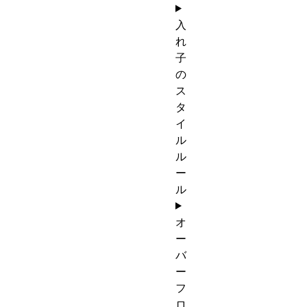
入
れ
子
の
ス
タ
イ
ル
ル
ー
ル
オ
ー
バ
ー
フ
ロ