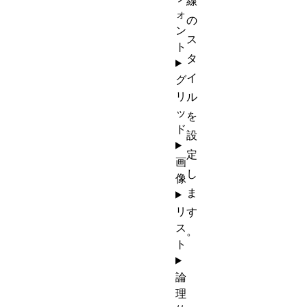
線
ォ
の
ン
ス
ト
タ
イ
グ
リ
ル
ッ
を
ド
設
定
画
し
像
ま
リ
す
ス
。
ト
論
理