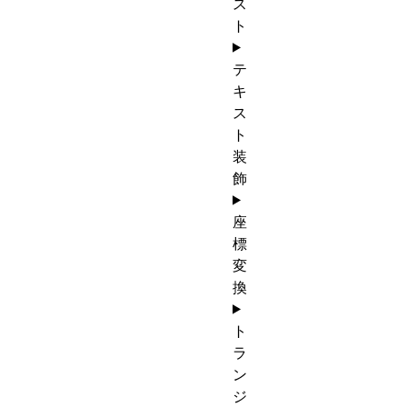
ス
ト
テ
キ
ス
ト
装
飾
座
標
変
換
ト
ラ
ン
ジ