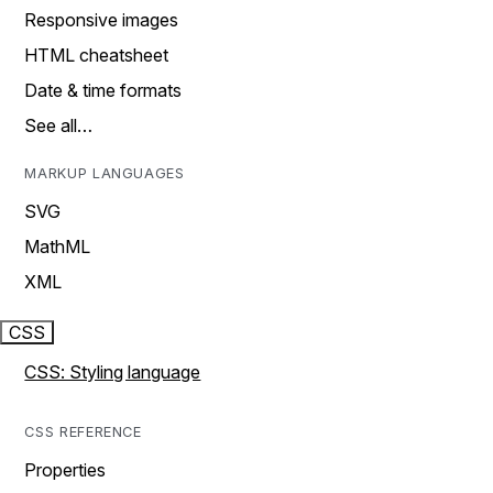
Responsive images
HTML cheatsheet
Date & time formats
See all…
MARKUP LANGUAGES
SVG
MathML
XML
CSS
CSS: Styling language
CSS REFERENCE
Properties