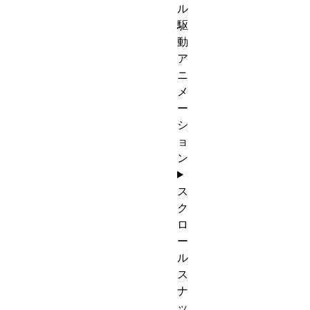
ル
駆
動
ア
ニ
メ
ー
シ
ョ
ン
ス
ク
ロ
ー
ル
ス
ナ
ッ