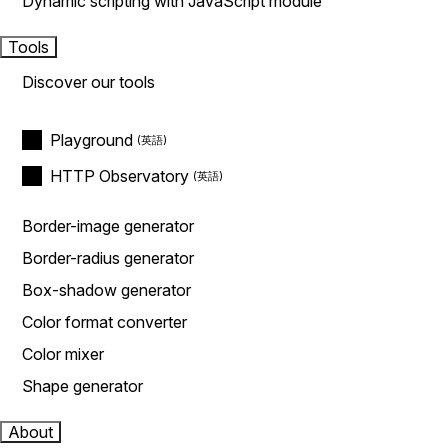
Dynamic scripting with JavaScript module
Tools
Discover our tools
Playground
HTTP Observatory
Border-image generator
Border-radius generator
Box-shadow generator
Color format converter
Color mixer
Shape generator
About