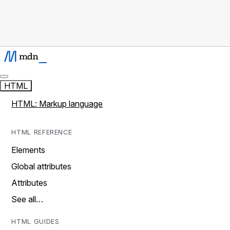
HTML
HTML: Markup language
HTML REFERENCE
Elements
Global attributes
Attributes
See all…
HTML GUIDES