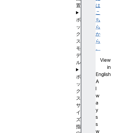
置
は
こ
ボ
ち
ッ
ら
ク
か
ス
ら
モ
。
デ
View
ル
in
English
ボ
A
ッ
l
ク
w
ス
a
サ
y
イ
s
ズ
s
指
w