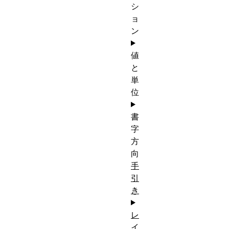
シ
ョ
ン
値
と
単
位
書
字
方
向
手
引
き
レ
イ