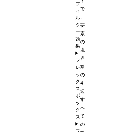
ィ
フ
で
ィ
、
ル
タ
要
ー
素
効
の
果
境
界
フ
線
レ
ッ
の
ク
4
ス
辺
ボ
す
ッ
べ
ク
て
ス
の
フ