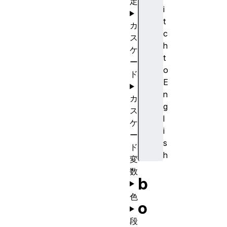
定
i
t
カ
c
ス
h
ケ
t
ー
o
ド
E
n
カ
g
ス
l
ケ
i
ー
s
ド
h
変
数
b
色
o
段