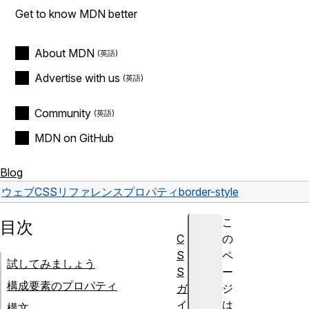
Get to know MDN better
About MDN
Advertise with us
Community
MDN on GitHub
Blog
ウェブ
CSS
リファレンス
プロパティ
border-style
こ
目次
C
の
S
ペ
試してみましょう
S
ー
構成要素のプロパティ
ガ
ジ
イ
は
構文