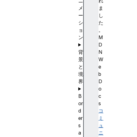
ニ
れ
メ
ま
ー
し
シ
た
ョ
。
ン
M
D
背
N
景
W
と
e
境
b
界
D
o
B
c
or
s
d
コ
er
ミ
s
ュ
a
ニ