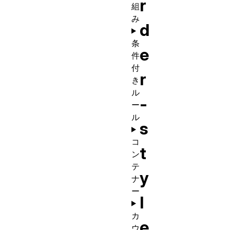
r
組
み
d
条
e
件
付
r
き
ル
-
ー
ル
s
コ
t
ン
テ
y
ナ
ー
l
カ
e
ウ