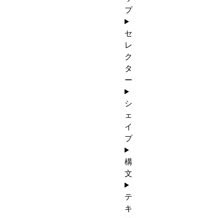
プ
セ
レ
ク
タ
ー
シ
ェ
イ
プ
構
文
テ
キ