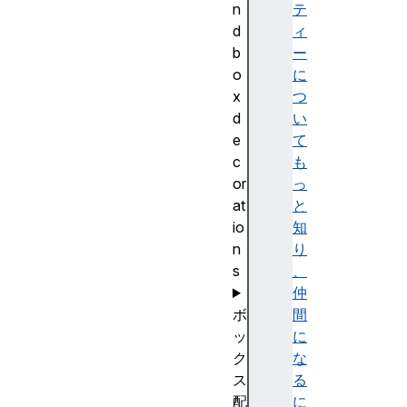
n
テ
d
ィ
b
ー
o
に
x
つ
d
い
e
て
c
も
or
っ
at
と
io
知
n
り
s
、
仲
ボ
間
ッ
に
ク
な
ス
る
配
に