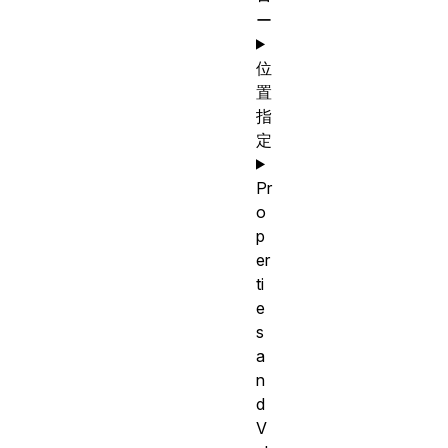
ー
位
置
指
定
Pr
o
p
er
ti
e
s
a
n
d
V