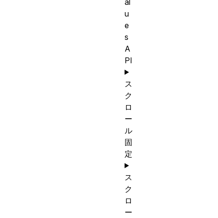
al
u
e
s
A
PI
ス
ク
ロ
ー
ル
固
定
ス
ク
ロ
ー