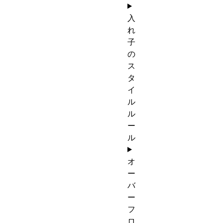
入
れ
子
の
ス
タ
イ
ル
ル
ー
ル
オ
ー
バ
ー
フ
ロ