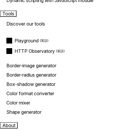
Dynamic scripting with JavaScript module
Tools
Discover our tools
Playground
HTTP Observatory
Border-image generator
Border-radius generator
Box-shadow generator
Color format converter
Color mixer
Shape generator
About