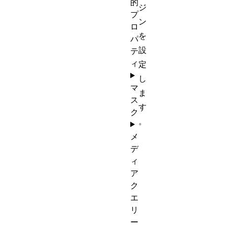
的
ジ
プ
ン
ロ
を
パ
設
テ
ィ
定
し
マ
ま
ス
す
ク
。
メ
デ
ィ
ア
ク
エ
リ
ー