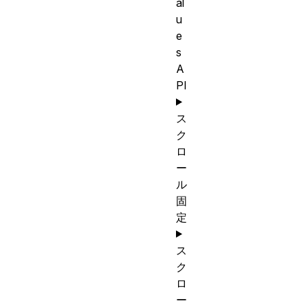
al
u
e
s
A
PI
ス
ク
ロ
ー
ル
固
定
ス
ク
ロ
ー