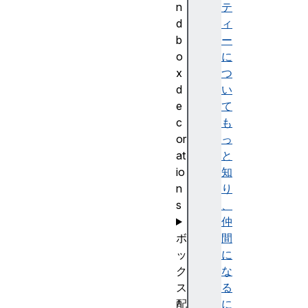
n
テ
d
ィ
b
ー
o
に
x
つ
d
い
e
て
c
も
or
っ
at
と
io
知
n
り
s
、
仲
ボ
間
ッ
に
ク
な
ス
る
配
に