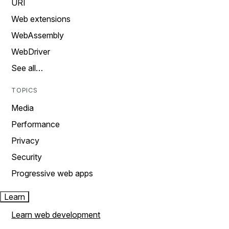
URI
Web extensions
WebAssembly
WebDriver
See all…
TOPICS
Media
Performance
Privacy
Security
Progressive web apps
Learn
Learn web development