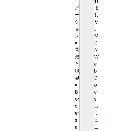
ニ
れ
メ
ま
ー
し
シ
た
ョ
。
ン
M
D
背
N
景
W
と
e
境
b
界
D
o
B
c
or
s
d
コ
er
ミ
s
ュ
a
ニ