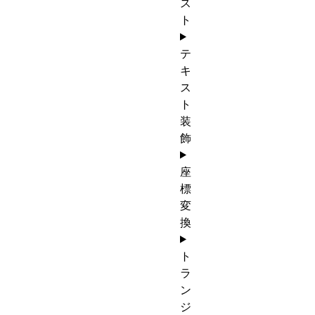
ス
ト
テ
キ
ス
ト
装
飾
座
標
変
換
ト
ラ
ン
ジ