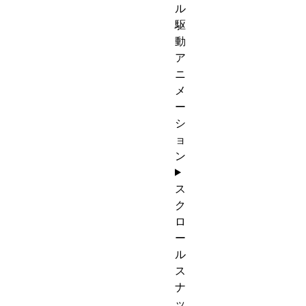
ル
駆
動
ア
ニ
メ
ー
シ
ョ
ン
ス
ク
ロ
ー
ル
ス
ナ
ッ