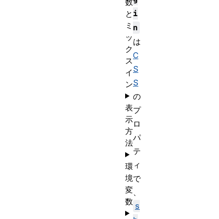
数
i
と
ミ
n
ッ
は
ク
C
ス
S
イ
S
ン
の
表
プ
示
ロ
方
パ
法
テ
ィ
環
境
で
変
、
数
s