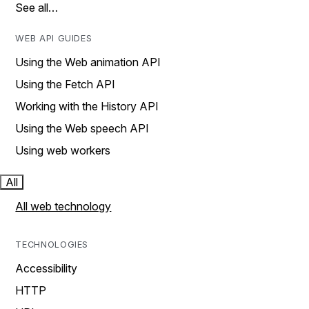
See all…
WEB API GUIDES
Using the Web animation API
Using the Fetch API
Working with the History API
Using the Web speech API
Using web workers
All
All web technology
TECHNOLOGIES
Accessibility
HTTP