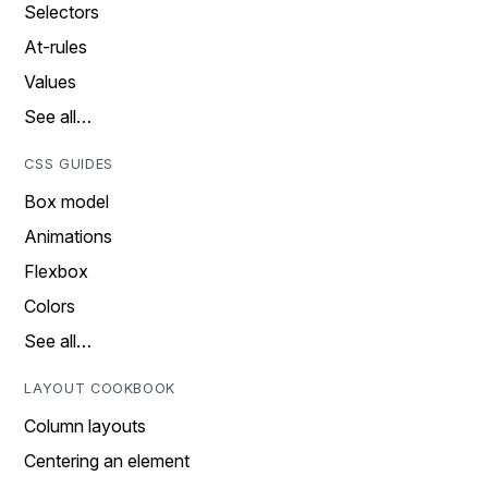
Selectors
At-rules
Values
See all…
CSS GUIDES
Box model
Animations
Flexbox
Colors
See all…
LAYOUT COOKBOOK
Column layouts
Centering an element