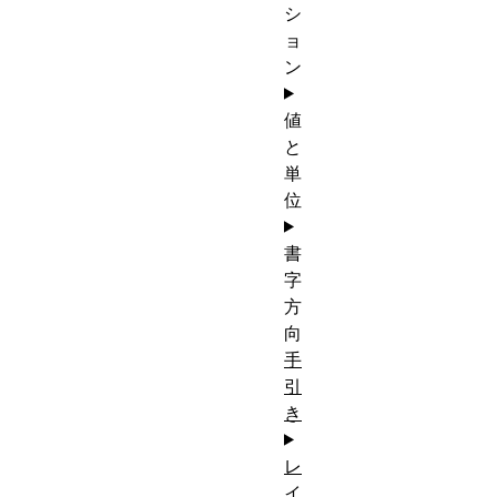
シ
ョ
ン
値
と
単
位
書
字
方
向
手
引
き
レ
イ