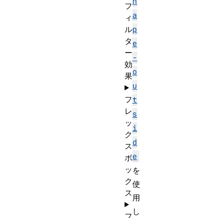
h
フ
a
ィ
ル
p
タ
e
ー
-
効
o
果
u
フ
t
レ
s
ッ
i
ク
d
ス
e
ボ
ッ
を
ク
使
ス
用
し
フ