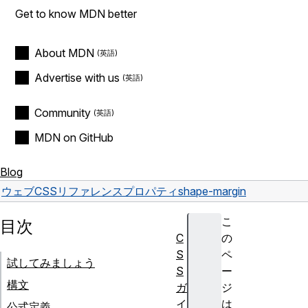
Get to know MDN better
About MDN
Advertise with us
Community
MDN on GitHub
Blog
ウェブ
CSS
リファレンス
プロパティ
shape-margin
こ
目次
C
の
S
ペ
試してみましょう
S
ー
構文
ガ
ジ
イ
は
公式定義