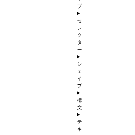
プ
セ
レ
ク
タ
ー
シ
ェ
イ
プ
構
文
テ
キ