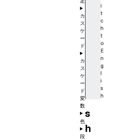
定
i
t
カ
c
ス
h
ケ
t
ー
o
ド
E
n
カ
g
ス
l
ケ
i
ー
s
ド
h
変
数
s
色
h
段