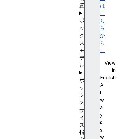
置
は
こ
ボ
ち
ッ
ら
ク
か
ス
ら
モ
。
デ
View
ル
in
English
ボ
A
ッ
l
ク
w
ス
a
サ
y
イ
s
ズ
s
指
w