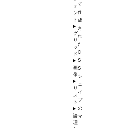
て
ォ
作
ン
ト
成
さ
グ
れ
リ
た
ッ
C
ド
S
画
S
像
シ
ェ
リ
イ
ス
プ
ト
の
論
マ
理
ー