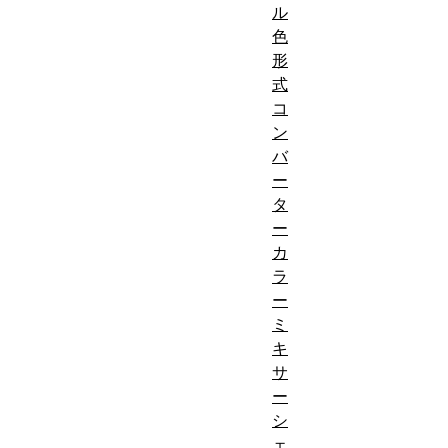
ル
色
形
式
コ
ン
バ
ー
タ
ー
カ
ラ
ー
ミ
キ
サ
ー
シ
ェ