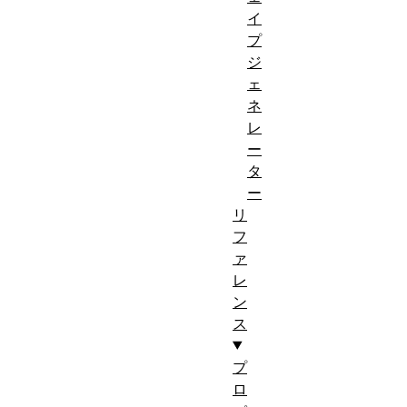
イ
プ
ジ
ェ
ネ
レ
ー
タ
ー
リ
フ
ァ
レ
ン
ス
プ
ロ