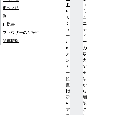
ド
コ
形式文法
ミ
例
モ
ュ
ジ
ニ
仕様書
ュ
テ
ブラウザーの互換性
ー
ィ
関連情報
ル
ー
の
ア
尽
ン
力
カ
で
ー
英
位
語
置
か
指
ら
定
翻
訳
ア
さ