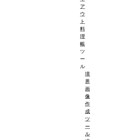
ア
ウ
ト
料
理
帳
ツ
ー
ル
境
界
画
像
作
成
ツ
ー
ル