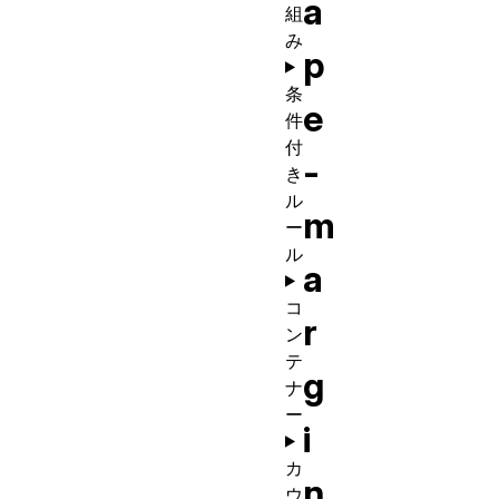
a
組
み
p
条
e
件
付
-
き
ル
m
ー
ル
a
コ
r
ン
テ
g
ナ
ー
i
カ
n
ウ