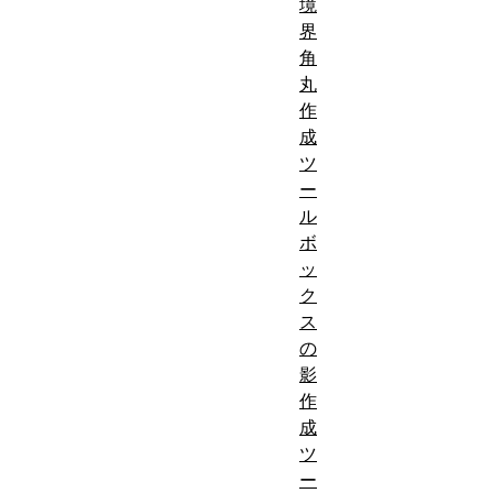
境
界
角
丸
作
成
ツ
ー
ル
ボ
ッ
ク
ス
の
影
作
成
ツ
ー