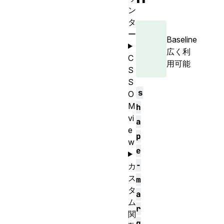
ン
タ
ー
Baseline
広く利
C
用可能
S
S
s
O
M
h
vi
a
e
p
w
e
-
カ
ス
m
タ
a
ム
r
関
g