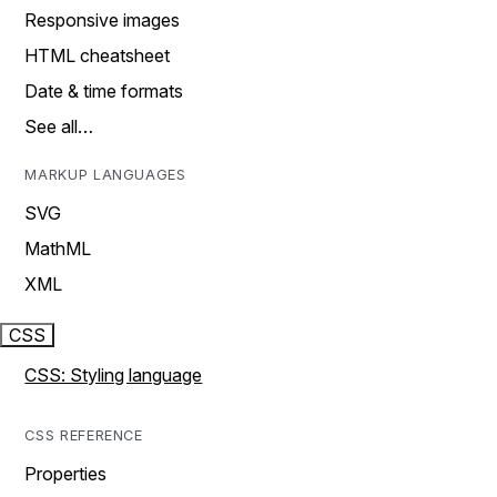
Responsive images
HTML cheatsheet
Date & time formats
See all…
MARKUP LANGUAGES
SVG
MathML
XML
CSS
CSS: Styling language
CSS REFERENCE
Properties