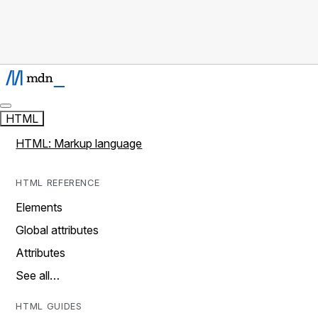
HTML
HTML: Markup language
HTML REFERENCE
Elements
Global attributes
Attributes
See all…
HTML GUIDES