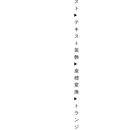
ス
ト
テ
キ
ス
ト
装
飾
座
標
変
換
ト
ラ
ン
ジ