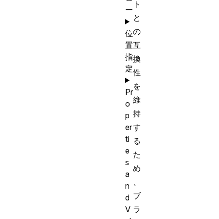
ト
ー
と
の
位
置
互
指
換
定
性
を
Pr
維
o
持
p
er
す
ti
る
e
た
s
め
a
、
n
ブ
d
V
ラ