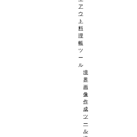
ア
ウ
ト
料
理
帳
ツ
ー
ル
境
界
画
像
作
成
ツ
ー
ル