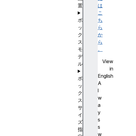
置
は
こ
ボ
ち
ッ
ら
ク
か
ス
ら
モ
。
デ
View
ル
in
English
ボ
A
ッ
l
ク
w
ス
a
サ
y
イ
s
ズ
s
指
w