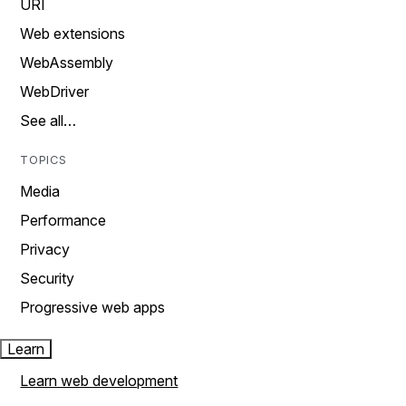
URI
Web extensions
WebAssembly
WebDriver
See all…
TOPICS
Media
Performance
Privacy
Security
Progressive web apps
Learn
Learn web development