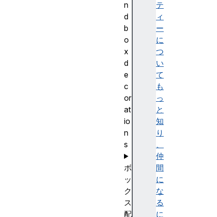
n
テ
d
ィ
b
ー
o
に
x
つ
d
い
e
て
c
も
or
っ
at
と
io
知
n
り
s
、
仲
ボ
間
ッ
に
ク
な
ス
る
配
に