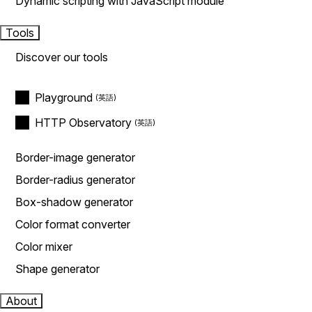
Dynamic scripting with JavaScript module
Tools
Discover our tools
Playground
HTTP Observatory
Border-image generator
Border-radius generator
Box-shadow generator
Color format converter
Color mixer
Shape generator
About