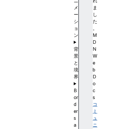
ニ
れ
メ
ま
ー
し
シ
た
ョ
。
ン
M
D
背
N
景
W
と
e
境
b
界
D
o
B
c
or
s
d
コ
er
ミ
s
ュ
a
ニ