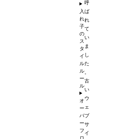
呼
入
ば
れ
れ
子
て
の
い
ス
ま
タ
し
イ
ル
た
ル
。
ー
古
ル
い
ウ
オ
ェ
ー
バ
ブ
ー
サ
フ
イ
ロ