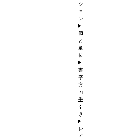
シ
ョ
ン
値
と
単
位
書
字
方
向
手
引
き
レ
イ