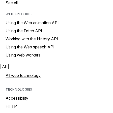
See all…
WEB API GUIDES
Using the Web animation API
Using the Fetch API
Working with the History API
Using the Web speech API
Using web workers
All
All web technology
TECHNOLOGIES
Accessibility
HTTP