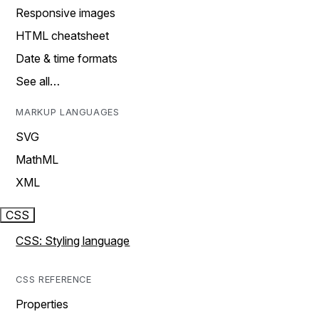
Responsive images
HTML cheatsheet
Date & time formats
See all…
MARKUP LANGUAGES
SVG
MathML
XML
CSS
CSS: Styling language
CSS REFERENCE
Properties