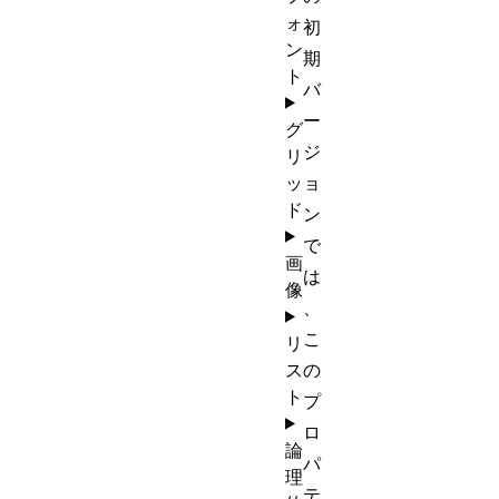
ォ
初
ン
期
ト
バ
ー
グ
ジ
リ
ッ
ョ
ド
ン
で
画
は
像
、
こ
リ
ス
の
ト
プ
ロ
論
パ
理
テ