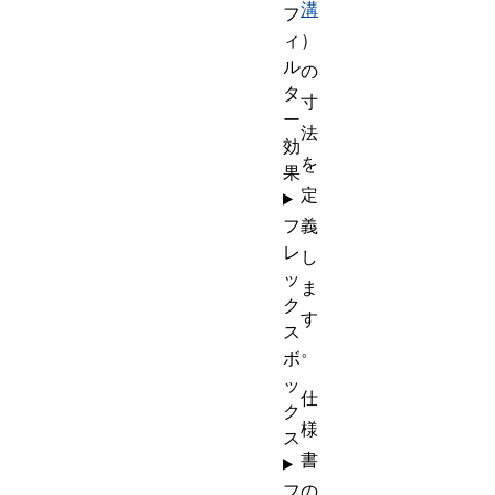
溝
フ
ィ
）
ル
の
タ
寸
ー
法
効
を
果
定
フ
義
レ
し
ッ
ま
ク
す
ス
。
ボ
ッ
仕
ク
様
ス
書
フ
の