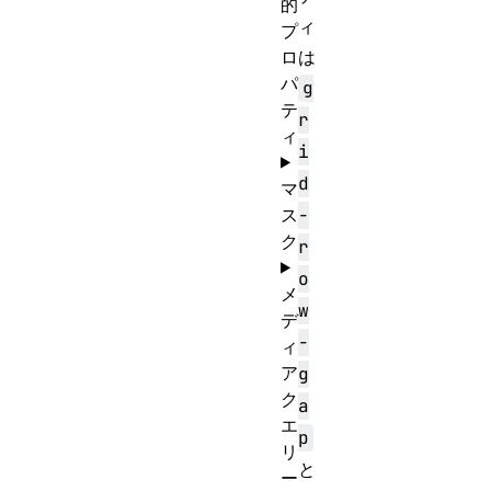
的
ィ
プ
ロ
は
パ
g
テ
r
ィ
i
d
マ
ス
-
ク
r
o
メ
w
デ
-
ィ
ア
g
ク
a
エ
p
リ
と
ー