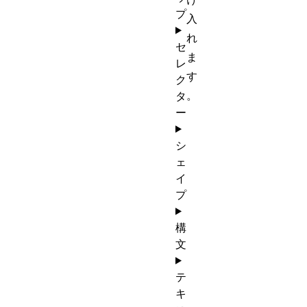
プ
入
れ
セ
ま
レ
す
ク
。
タ
ー
シ
ェ
イ
プ
構
文
テ
キ