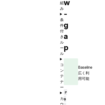
w
組
み
-
条
g
件
付
a
き
ル
p
ー
ル
コ
Baseline
ン
広く利
テ
用可能
ナ
ー
r
カ
o
ウ