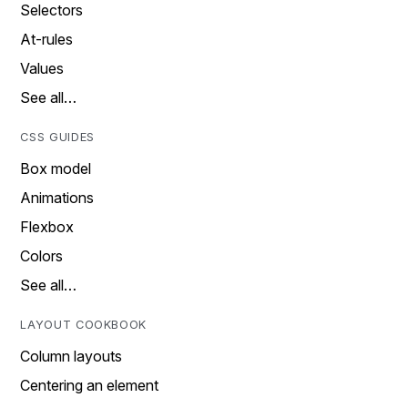
Selectors
At-rules
Values
See all…
CSS GUIDES
Box model
Animations
Flexbox
Colors
See all…
LAYOUT COOKBOOK
Column layouts
Centering an element