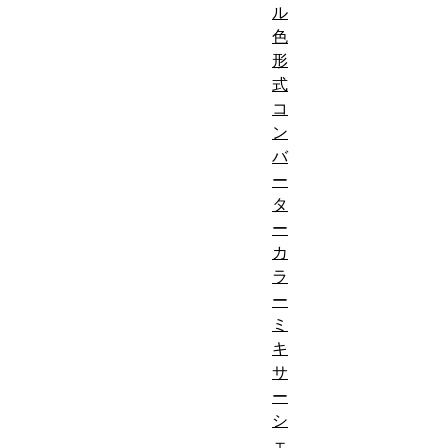
ル
色
形
式
コ
ン
バ
ー
タ
ー
カ
ラ
ー
ミ
キ
サ
ー
シ
ェ