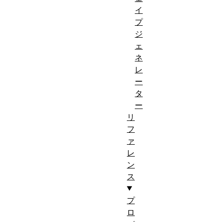
イ
プ
ジ
ェ
ネ
レ
ー
タ
ー
リ
フ
ァ
レ
ン
ス
プ
ロ