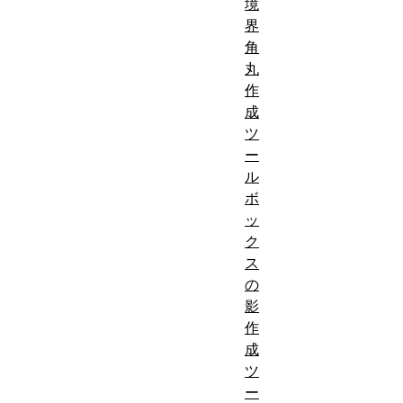
境
界
角
丸
作
成
ツ
ー
ル
ボ
ッ
ク
ス
の
影
作
成
ツ
ー