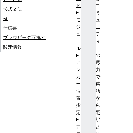
ド
コ
形式文法
ミ
例
モ
ュ
ジ
ニ
仕様書
ュ
テ
ブラウザーの互換性
ー
ィ
関連情報
ル
ー
の
ア
尽
ン
力
カ
で
ー
英
位
語
置
か
指
ら
定
翻
訳
ア
さ