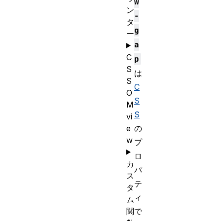
w
ン
-
タ
g
ー
a
C
p
S
は
S
C
O
S
M
S
vi
e
の
w
プ
ロ
カ
パ
ス
テ
タ
ィ
ム
関
で