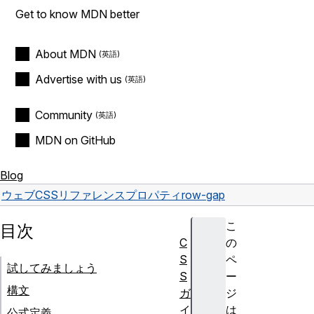
Get to know MDN better
About MDN
Advertise with us
Community
MDN on GitHub
Blog
ウェブ
CSS
リファレンス
プロパティ
row-gap
こ
目次
C
の
S
ペ
試してみましょう
S
ー
構文
ガ
ジ
イ
は
公式定義