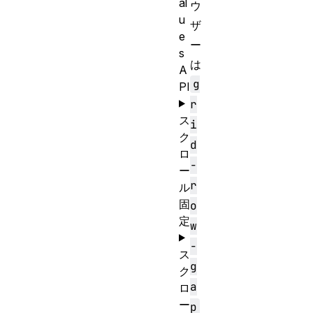
al
ウ
u
ザ
e
ー
s
は
A
g
PI
r
ス
i
ク
d
ロ
-
ー
r
ル
固
o
定
w
-
ス
g
ク
a
ロ
ー
p