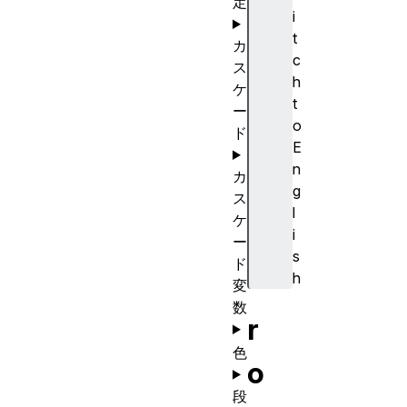
定
i
t
カ
c
ス
h
ケ
t
ー
o
ド
E
n
カ
g
ス
l
ケ
i
ー
s
ド
h
変
数
r
色
o
段