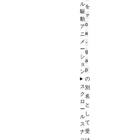
ル
を
駆
r
動
o
ア
w
ニ
メ
-
ー
g
シ
a
ョ
p
ン
の
ス
別
ク
名
ロ
と
ー
し
ル
て
ス
受
ナ
ッ
け