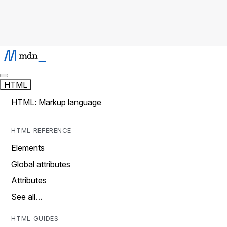
HTML
HTML: Markup language
HTML REFERENCE
Elements
Global attributes
Attributes
See all…
HTML GUIDES