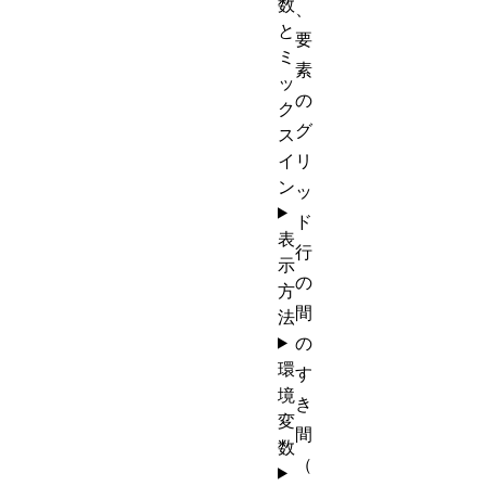
数
、
と
要
ミ
素
ッ
の
ク
グ
ス
イ
リ
ン
ッ
ド
表
行
示
の
方
間
法
の
環
す
境
き
変
間
数
（