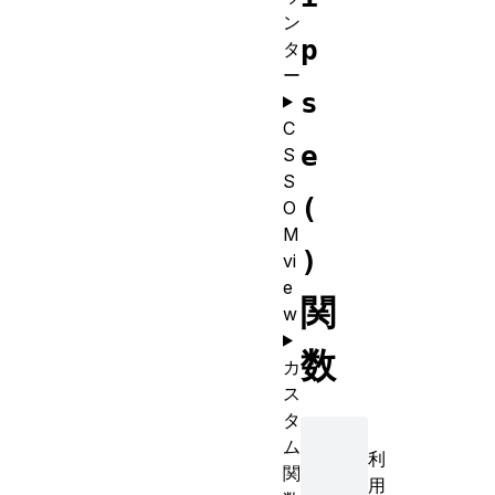
ン
p
タ
ー
s
C
e
S
S
(
O
M
)
vi
e
関
w
数
カ
ス
タ
ム
利
関
用