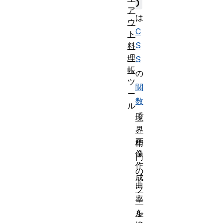
)
ア
は
ウ
C
ト
S
料
理
S
帳
の
ツ
関
ー
数
ル
で
境
、
界
画
楕
像
円
作
の
成
曲
ツ
率
ー
を
ル