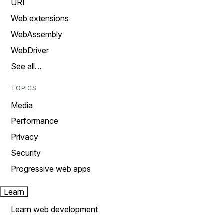
URI
Web extensions
WebAssembly
WebDriver
See all…
TOPICS
Media
Performance
Privacy
Security
Progressive web apps
Learn
Learn web development