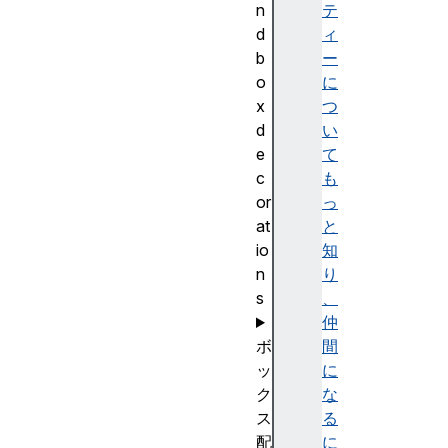
n
テ
d
ィ
b
ー
o
に
x
つ
d
い
e
て
c
も
or
っ
at
と
io
知
n
り
s
、
仲
ボ
間
ッ
に
ク
な
ス
る
配
に