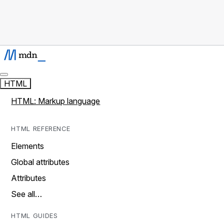
HTML
HTML: Markup language
HTML REFERENCE
Elements
Global attributes
Attributes
See all…
HTML GUIDES