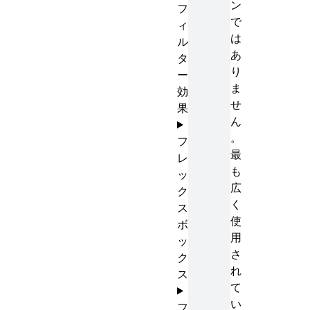
ン
フ
で
ィ
は
ル
あ
タ
り
ー
ま
効
せ
果
ん
。
フ
最
レ
も
ッ
広
ク
く
ス
使
ボ
用
ッ
さ
ク
れ
ス
て
い
フ