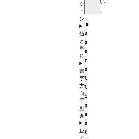
い
シ
。
ョ
ン
s
u
値
と
p
単
e
位
r
e
書
l
字
方
l
向
i
手
p
引
s
き
e
レ
(
イ