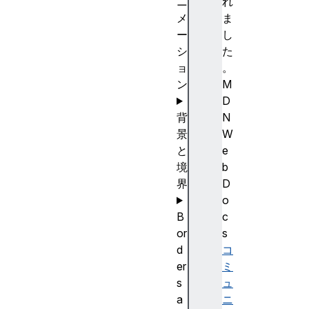
ニ
れ
メ
ま
ー
し
シ
た
ョ
。
ン
M
D
背
N
景
W
と
e
境
b
界
D
o
B
c
or
s
d
コ
er
ミ
s
ュ
a
ニ