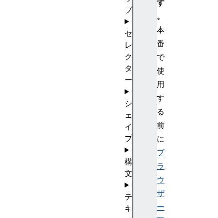
す
プ
。
本
セ
番
レ
ク
で
タ
使
ー
用
す
シ
る
ェ
前
イ
プ
に
ブ
構
ラ
文
ウ
ザ
テ
ー
キ