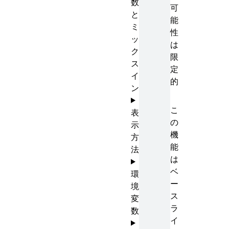
数
可
と
能
ミ
性
ッ
は
ク
限
ス
定
イ
的
ン
こ
表
の
示
機
方
能
法
は
ベ
環
ー
境
ス
変
ラ
数
イ