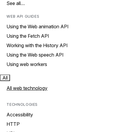
See all…
WEB API GUIDES
Using the Web animation API
Using the Fetch API
Working with the History API
Using the Web speech API
Using web workers
All
All web technology
TECHNOLOGIES
Accessibility
HTTP