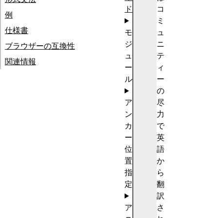
ド
コ
例
ミ
仕様書
モ
ュ
ジ
ニ
ブラウザーの互換性
ュ
テ
関連情報
ー
ィ
ル
ー
の
ア
尽
ン
力
カ
で
ー
英
位
語
置
か
指
ら
定
翻
訳
ア
さ