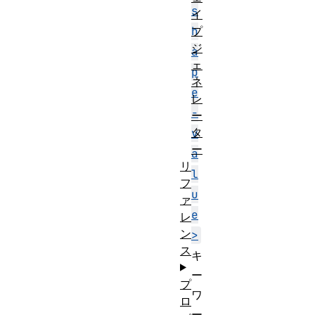
s
イ
プ
h
ジ
a
ェ
p
ネ
e
レ
-
ー
タ
v
ー
a
リ
l
フ
u
ァ
e
レ
ン
>
ス
キ
ー
プ
ワ
ロ
ー