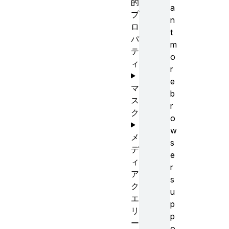
的
a
プ
n
ロ
t
パ
m
テ
o
ィ
r
e
マ
b
ス
r
ク
o
w
メ
s
デ
e
ィ
r
ア
s
ク
u
エ
p
リ
p
ー
o