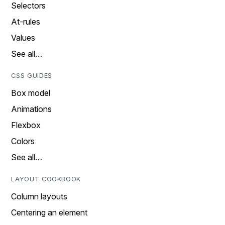
Selectors
At-rules
Values
See all…
CSS GUIDES
Box model
Animations
Flexbox
Colors
See all…
LAYOUT COOKBOOK
Column layouts
Centering an element