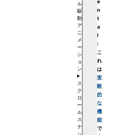
e
ル
n
駆
動
t
ア
a
ニ
l
メ
:
ー
こ
シ
れ
ョ
ン
は
実
ス
験
ク
的
ロ
な
ー
機
ル
ス
能
ナ
で
ッ