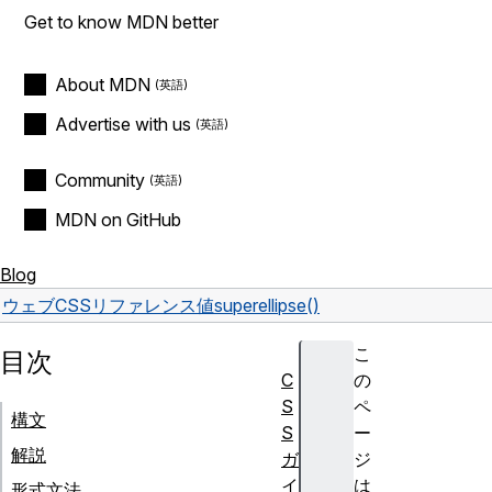
Get to know MDN better
About MDN
Advertise with us
Community
MDN on GitHub
Blog
ウェブ
CSS
リファレンス
値
superellipse()
こ
目次
C
の
S
ペ
構文
S
ー
解説
ガ
ジ
イ
は
形式文法