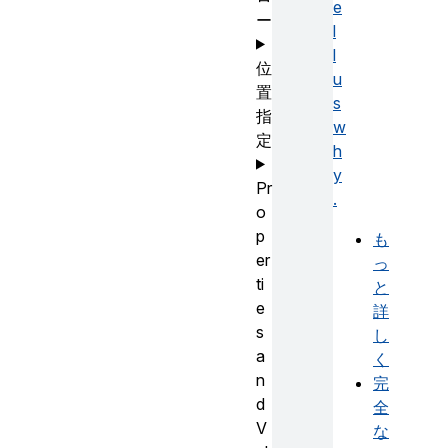
e
ー
l
l
位
u
置
s
指
w
定
h
y
Pr
.
o
p
も
er
っ
ti
と
e
詳
s
し
a
く
n
完
d
全
V
な