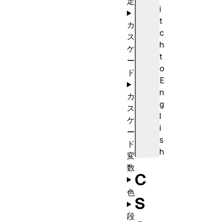
定
i
t
カ
c
ス
h
ケ
t
ー
o
ド
E
n
カ
g
ス
l
ケ
i
ー
s
ド
h
変
数
C
色
S
段