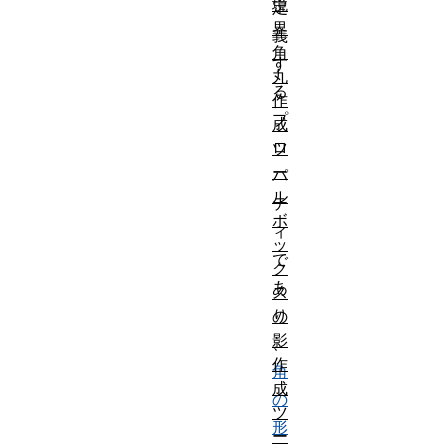
境
定
界
義
角
す
丸
る
作
プ
成
ロ
ツ
ー
パ
ル
テ
ボ
ィ
ッ
で
ク
あ
ス
り
の
影
、
作
角
成
の
ツ
形
ー