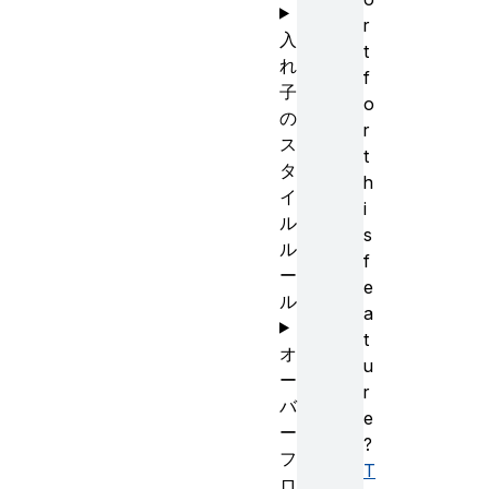
r
入
t
れ
f
子
o
の
r
ス
t
タ
h
イ
i
ル
s
ル
f
ー
e
ル
a
t
オ
u
ー
r
バ
e
ー
?
フ
T
ロ