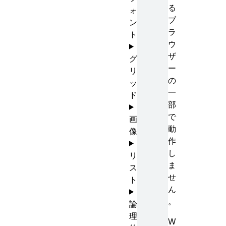
る
ォ
ブ
ン
ラ
ト
ウ
ザ
グ
ー
リ
の
ッ
一
ド
部
で
画
動
像
作
し
リ
ま
ス
せ
ト
ん
。
論
理
W