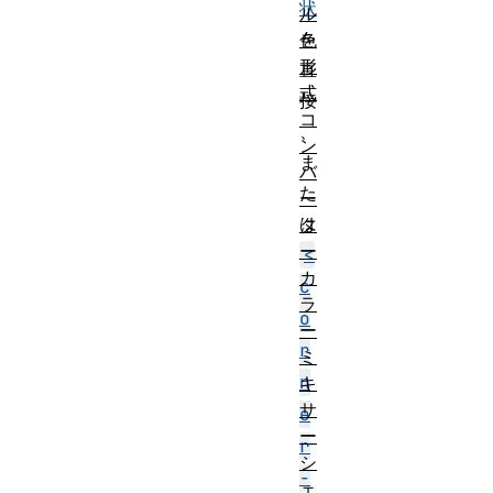
状
ル
を
色
形
直
式
接
コ
、
ン
ま
バ
た
ー
は
タ
ー
<
カ
c
ラ
o
ー
r
ミ
n
キ
サ
e
ー
r
シ
-
ェ