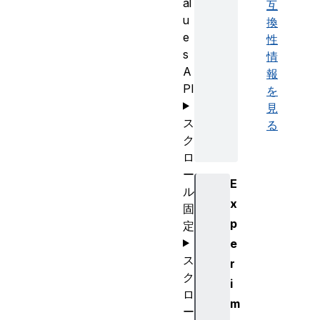
al
互
u
換
e
性
s
情
A
報
PI
を
見
ス
る
ク
ロ
ー
E
ル
x
固
p
定
e
ス
r
ク
i
ロ
m
ー