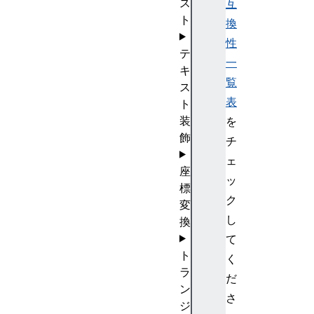
ス
互
ト
換
性
テ
一
キ
覧
ス
表
ト
装
を
飾
チ
ェ
座
ッ
標
ク
変
し
換
て
ト
く
ラ
だ
ン
さ
ジ