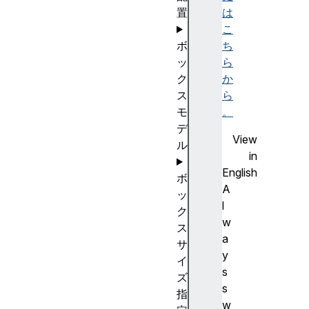
置
は
こ
ボ
ち
ッ
ら
ク
か
ス
ら
モ
。
デ
View
ル
in
English
ボ
A
ッ
l
ク
w
ス
a
サ
y
イ
s
ズ
s
指
w