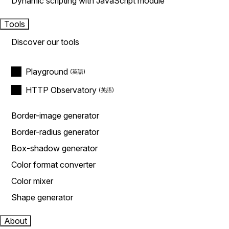
Dynamic scripting with JavaScript module
Tools
Discover our tools
Playground
HTTP Observatory
Border-image generator
Border-radius generator
Box-shadow generator
Color format converter
Color mixer
Shape generator
About