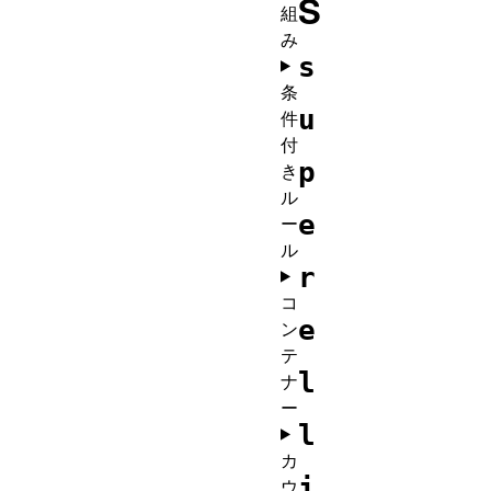
S
組
み
s
条
u
件
付
p
き
ル
e
ー
ル
r
コ
e
ン
テ
l
ナ
ー
l
カ
i
ウ