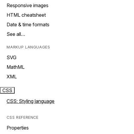
Responsive images
HTML cheatsheet
Date & time formats
See all…
MARKUP LANGUAGES
SVG
MathML
XML
CSS
CSS: Styling language
CSS REFERENCE
Properties