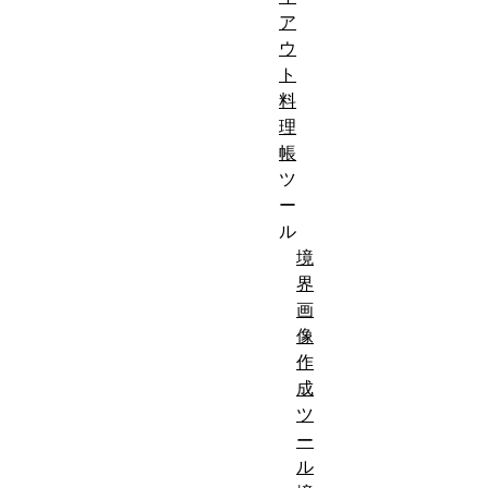
ア
ウ
ト
料
理
帳
ツ
ー
ル
境
界
画
像
作
成
ツ
ー
ル