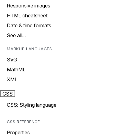
Responsive images
HTML cheatsheet
Date & time formats
See all…
MARKUP LANGUAGES
SVG
MathML
XML
CSS
CSS: Styling language
CSS REFERENCE
Properties