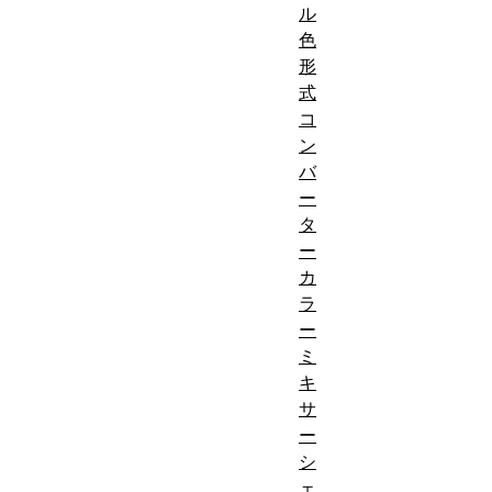
ル
色
形
式
コ
ン
バ
ー
タ
ー
カ
ラ
ー
ミ
キ
サ
ー
シ
ェ