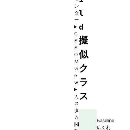
ン
l
タ
ー
d
C
擬
S
S
似
O
M
ク
vi
e
ラ
w
ス
カ
ス
タ
ム
Baseline
関
広く利