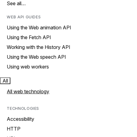
See all…
WEB API GUIDES
Using the Web animation API
Using the Fetch API
Working with the History API
Using the Web speech API
Using web workers
All
All web technology
TECHNOLOGIES
Accessibility
HTTP