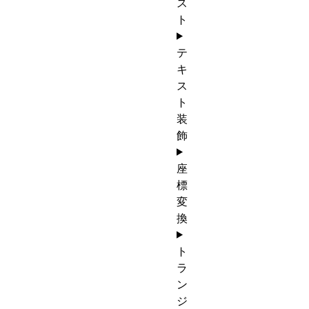
ス
ト
テ
キ
ス
ト
装
飾
座
標
変
換
ト
ラ
ン
ジ