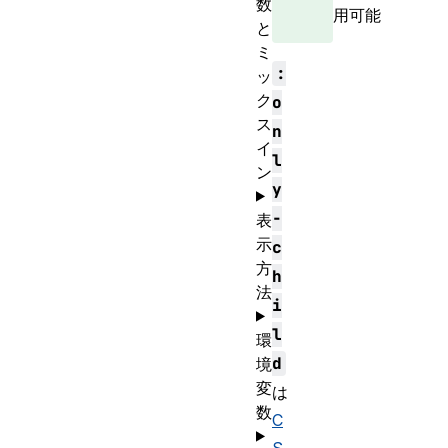
数
用可能
と
ミ
:
ッ
ク
o
ス
n
イ
l
ン
y
-
表
示
c
方
h
法
i
l
環
d
境
変
は
数
C