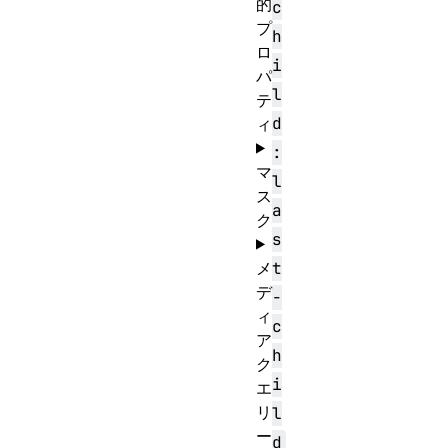
的
c
プ
h
ロ
i
パ
l
テ
d
ィ
:
マ
l
ス
a
ク
s
メ
t
デ
-
ィ
c
ア
h
ク
i
エ
リ
l
ー
d