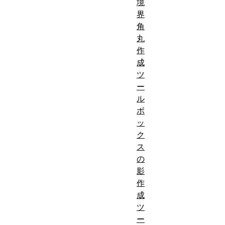
境
界
角
丸
作
成
ツ
ー
ル
ボ
ッ
ク
ス
の
影
作
成
ツ
ー