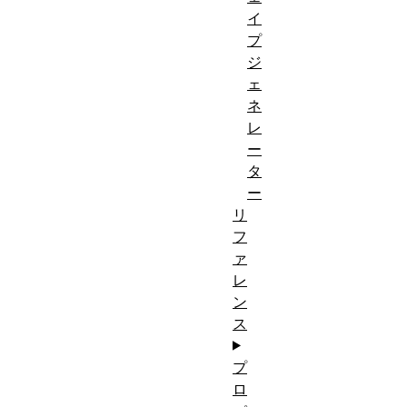
イ
プ
ジ
ェ
ネ
レ
ー
タ
ー
リ
フ
ァ
レ
ン
ス
プ
ロ