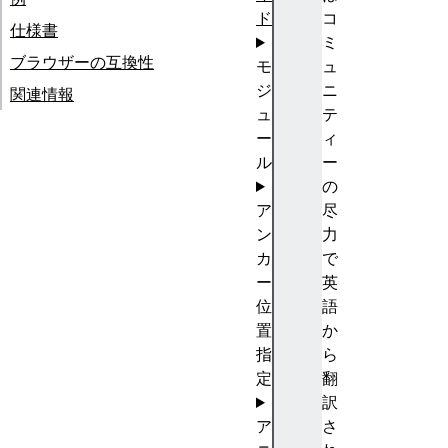
ド
コ
仕様書
ミ
ブラウザーの互換性
モ
ュ
ジ
ニ
関連情報
ュ
テ
ー
ィ
ル
ー
の
ア
尽
ン
力
カ
で
ー
英
位
語
置
か
指
ら
定
翻
訳
ア
さ