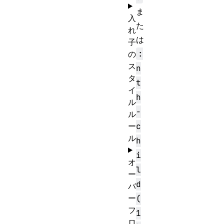
ま
入
た
れ
は
子
:
の
ス
n
タ
t
イ
h
ル
-
ル
ー
c
ル
h
i
オ
l
ー
d
バ
ー
(
フ
1
ロ