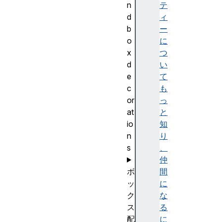
n
テ
d
ィ
b
ー
o
に
x
つ
d
い
e
て
c
も
or
っ
at
と
io
知
n
り
s
、
仲
ボ
間
ッ
に
ク
な
ス
る
配
に