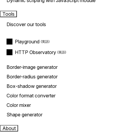
Dynamic scripting with JavaScript module
Tools
Discover our tools
Playground
HTTP Observatory
Border-image generator
Border-radius generator
Box-shadow generator
Color format converter
Color mixer
Shape generator
About