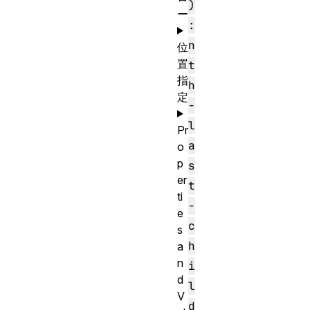
)
ー
:
n
位
置
t
指
h
定
-
l
Pr
a
o
p
s
er
t
ti
-
e
c
s
h
a
n
i
d
l
V
d