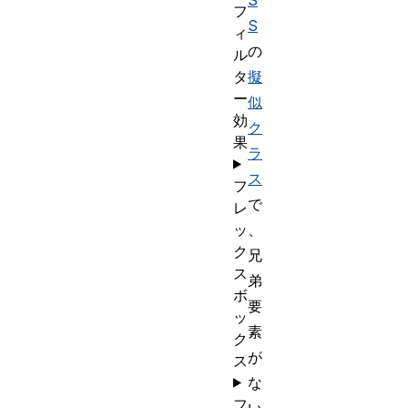
S
フ
S
ィ
の
ル
タ
擬
ー
似
効
ク
果
ラ
ス
フ
で
レ
ッ
、
ク
兄
ス
弟
ボ
要
ッ
素
ク
が
ス
な
フ