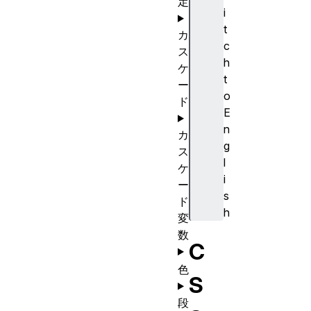
定
i
t
カ
c
ス
h
ケ
t
ー
o
ド
E
n
カ
g
ス
l
ケ
i
ー
s
ド
h
変
数
C
色
S
段