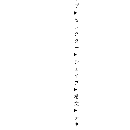
プ
セ
レ
ク
タ
ー
シ
ェ
イ
プ
構
文
テ
キ