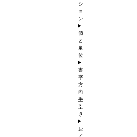
シ
ョ
ン
値
と
単
位
書
字
方
向
手
引
き
レ
イ