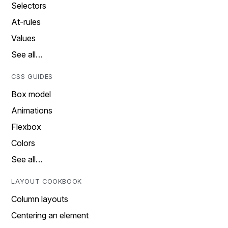
Selectors
At-rules
Values
See all…
CSS GUIDES
Box model
Animations
Flexbox
Colors
See all…
LAYOUT COOKBOOK
Column layouts
Centering an element