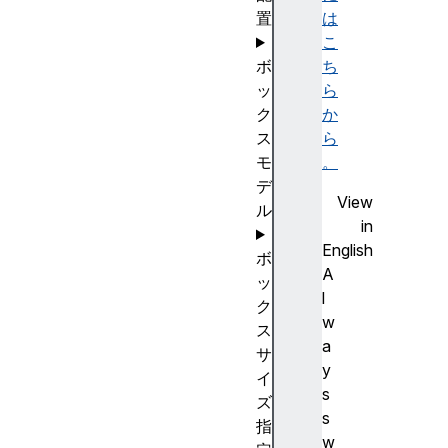
置
は
こ
ボ
ち
ッ
ら
ク
か
ス
ら
モ
。
デ
View
ル
in
English
ボ
A
ッ
l
ク
w
ス
a
サ
y
イ
s
ズ
s
指
w