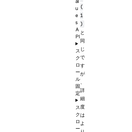
al
(
u
e
1
s
)
A
と
PI
同
じ
ス
で
ク
ロ
す
ー
が
ル
、
固
詳
定
細
度
ス
ク
は
ロ
よ
ー
り