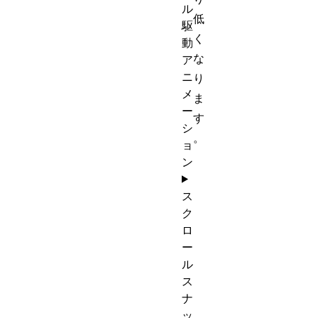
ル
低
駆
く
動
な
ア
ニ
り
メ
ま
ー
す
シ
。
ョ
ン
ス
ク
ロ
ー
ル
ス
ナ
ッ