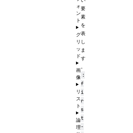
い
ォ
要
ン
素
ト
を
表
グ
リ
し
ッ
ま
ド
す
。
画
:
像
f
リ
i
ス
r
ト
s
t
論
-
理