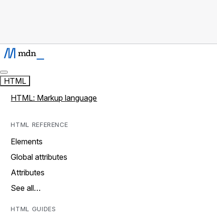
HTML
HTML: Markup language
HTML REFERENCE
Elements
Global attributes
Attributes
See all…
HTML GUIDES