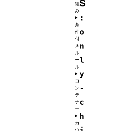
S
組
み
:
条
o
件
付
n
き
ル
l
ー
ル
y
コ
-
ン
テ
c
ナ
ー
h
カ
i
ウ