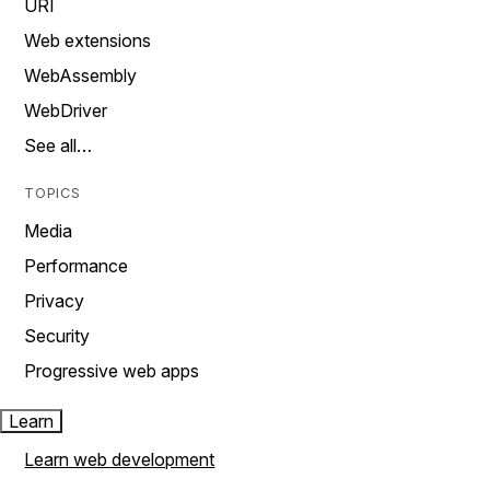
URI
Web extensions
WebAssembly
WebDriver
See all…
TOPICS
Media
Performance
Privacy
Security
Progressive web apps
Learn
Learn web development