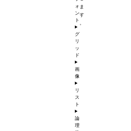
ォ
ま
ン
す
ト
。
グ
リ
ッ
ド
画
像
リ
ス
ト
論
理