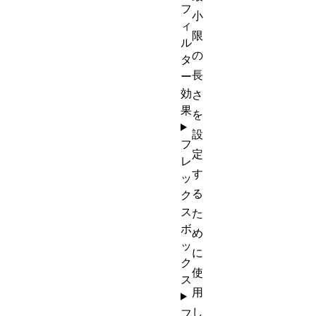
フ
小
ィ
限
ル
の
タ
長
ー
効
さ
果
を
設
フ
定
レ
す
ッ
る
ク
ス
た
ボ
め
ッ
に
ク
使
ス
用
し
フ