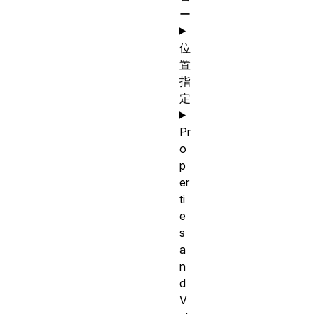
ー
位
置
指
定
Pr
o
p
er
ti
e
s
a
n
d
V