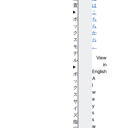
置
は
こ
ボ
ち
ッ
ら
ク
か
ス
ら
モ
。
デ
View
ル
in
English
ボ
A
ッ
l
ク
w
ス
a
サ
y
イ
s
ズ
s
指
w