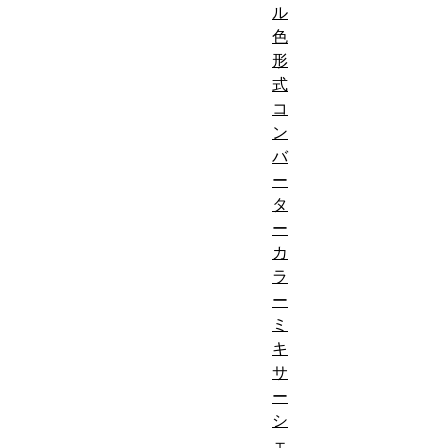
ル
色
形
式
コ
ン
バ
ー
タ
ー
カ
ラ
ー
ミ
キ
サ
ー
シ
ェ