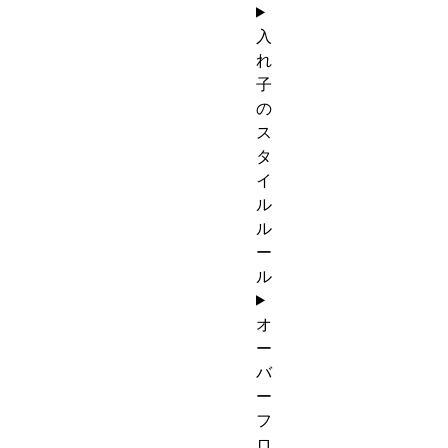
入
れ
子
の
ス
タ
イ
ル
ル
ー
ル
オ
ー
バ
ー
フ
ロ