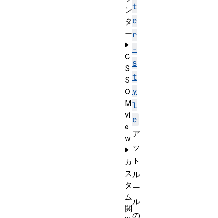
t
ン
e
タ
ー
r
-
C
s
S
t
S
y
O
M
l
vi
e
e
ア
w
ッ
ト
カ
ス
ル
タ
ー
ム
ル
関
の