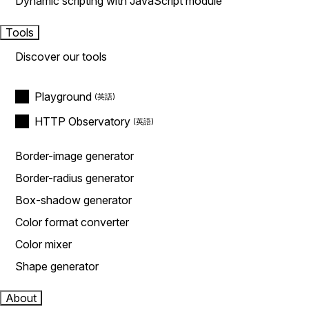
Dynamic scripting with JavaScript module
Tools
Discover our tools
Playground
HTTP Observatory
Border-image generator
Border-radius generator
Box-shadow generator
Color format converter
Color mixer
Shape generator
About