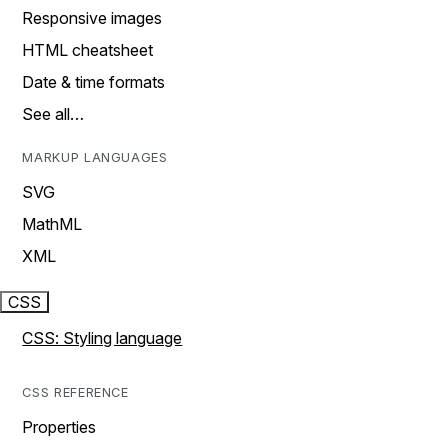
Responsive images
HTML cheatsheet
Date & time formats
See all…
MARKUP LANGUAGES
SVG
MathML
XML
CSS
CSS: Styling language
CSS REFERENCE
Properties