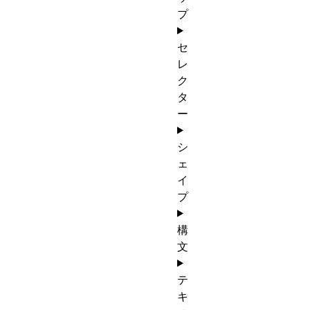
プ
セ
レ
ク
タ
ー
シ
ェ
イ
プ
構
文
テ
キ