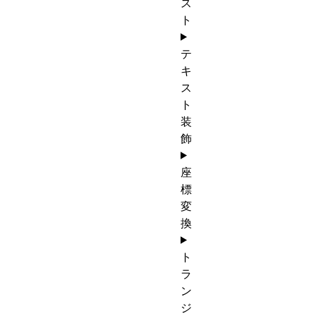
ス
ト
テ
キ
ス
ト
装
飾
座
標
変
換
ト
ラ
ン
ジ