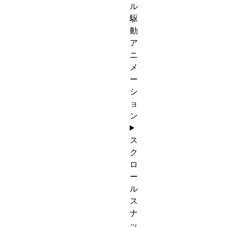
ル
駆
動
ア
ニ
メ
ー
シ
ョ
ン
ス
ク
ロ
ー
ル
ス
ナ
ッ