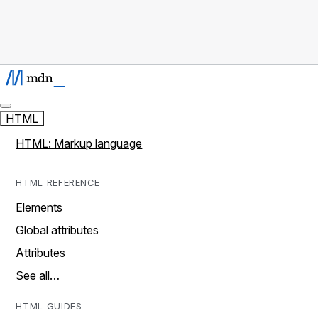
HTML
HTML: Markup language
HTML REFERENCE
Elements
Global attributes
Attributes
See all…
HTML GUIDES