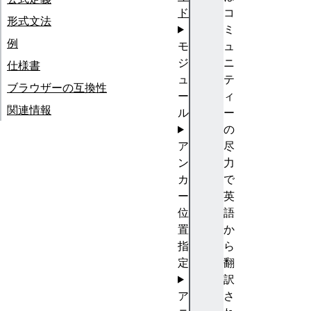
ド
コ
形式文法
ミ
例
モ
ュ
ジ
ニ
仕様書
ュ
テ
ブラウザーの互換性
ー
ィ
関連情報
ル
ー
の
ア
尽
ン
力
カ
で
ー
英
位
語
置
か
指
ら
定
翻
訳
ア
さ