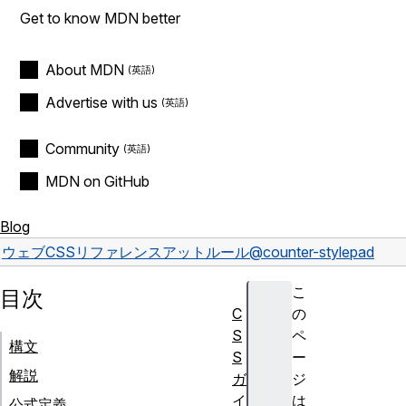
Get to know MDN better
About MDN
Advertise with us
Community
MDN on GitHub
Blog
ウェブ
CSS
リファレンス
アットルール
@counter-style
pad
こ
目次
C
の
S
ペ
構文
S
ー
解説
ガ
ジ
イ
は
公式定義