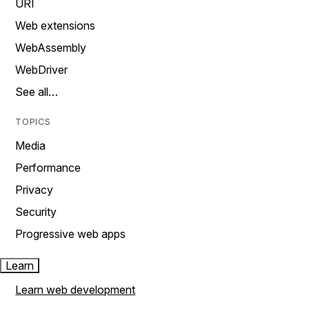
URI
Web extensions
WebAssembly
WebDriver
See all…
TOPICS
Media
Performance
Privacy
Security
Progressive web apps
Learn
Learn web development