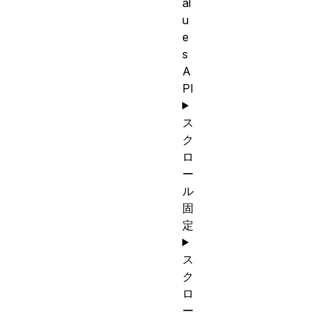
al
u
e
s
A
PI
ス
ク
ロ
ー
ル
固
定
ス
ク
ロ
ー