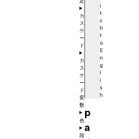
定
i
t
カ
c
ス
h
ケ
t
ー
o
ド
E
n
カ
g
ス
l
ケ
i
ー
s
ド
h
変
数
p
色
a
段