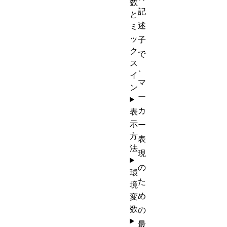
数
記
と
述
ミ
ッ
子
ク
で
ス
、
イ
マ
ン
ー
カ
表
示
ー
方
表
法
現
の
環
た
境
め
変
数
の
最