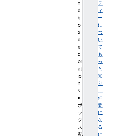
n
テ
d
ィ
b
ー
o
に
x
つ
d
い
e
て
c
も
or
っ
at
と
io
知
n
り
s
、
仲
ボ
間
ッ
に
ク
な
ス
る
配
に