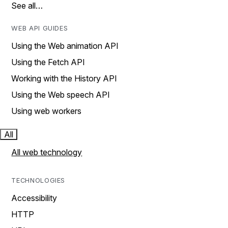
See all…
WEB API GUIDES
Using the Web animation API
Using the Fetch API
Working with the History API
Using the Web speech API
Using web workers
All
All web technology
TECHNOLOGIES
Accessibility
HTTP