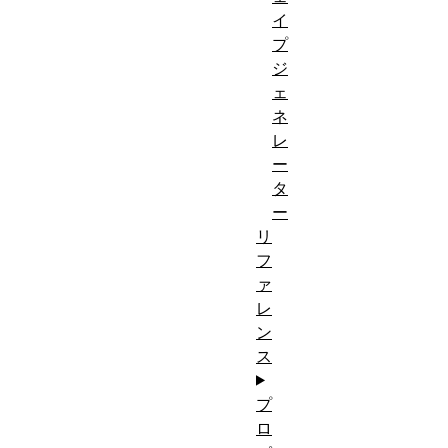
イ
プ
ジ
ェ
ネ
レ
ー
タ
ー
リ
フ
ァ
レ
ン
ス
プ
ロ