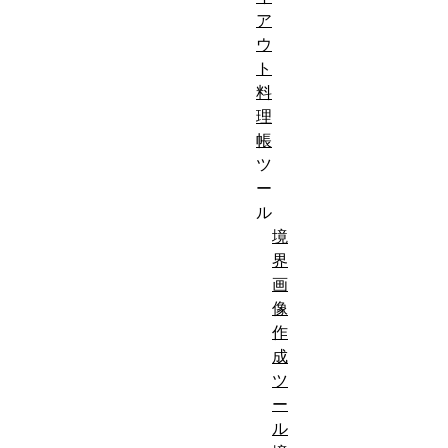
ア
ウ
ト
料
理
帳
ツ
ー
ル
境
界
画
像
作
成
ツ
ー
ル