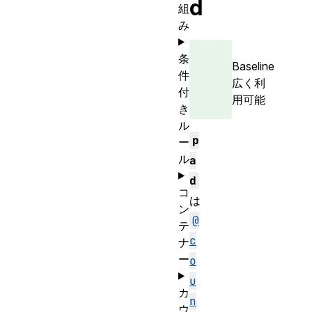
d
組
み
条
Baseline
件
広く利
付
用可能
き
ル
p
ー
ル
a
d
コ
は
ン
@
テ
c
ナ
ー
o
u
カ
n
ウ