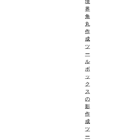
境
界
角
丸
作
成
ツ
ー
ル
ボ
ッ
ク
ス
の
影
作
成
ツ
ー