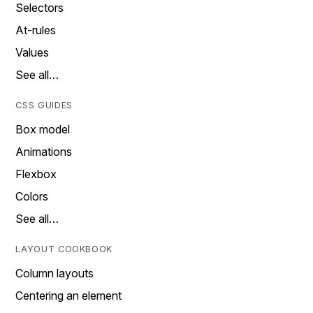
Selectors
At-rules
Values
See all…
CSS GUIDES
Box model
Animations
Flexbox
Colors
See all…
LAYOUT COOKBOOK
Column layouts
Centering an element