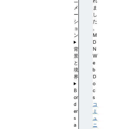
ニ
れ
メ
ま
ー
し
シ
た
ョ
。
ン
M
D
背
N
景
W
と
e
境
b
界
D
o
B
c
or
s
d
コ
er
ミ
s
ュ
a
ニ