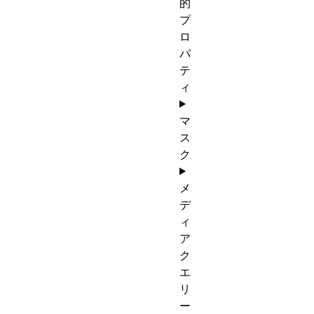
的
プ
ロ
パ
テ
ィ
マ
ス
ク
メ
デ
ィ
ア
ク
エ
リ
ー