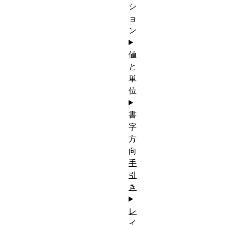
シ
ョ
ン
値
と
単
位
書
字
方
向
手
引
き
レ
イ