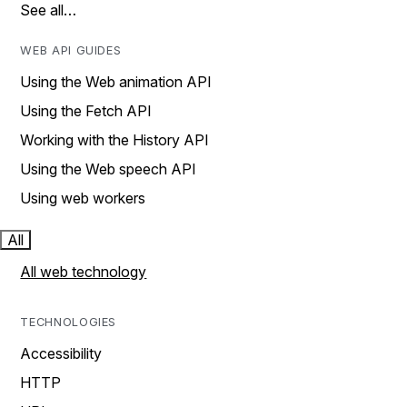
See all…
WEB API GUIDES
Using the Web animation API
Using the Fetch API
Working with the History API
Using the Web speech API
Using web workers
All
All web technology
TECHNOLOGIES
Accessibility
HTTP