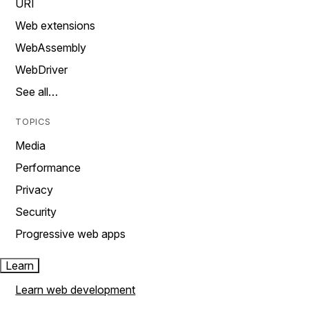
URI
Web extensions
WebAssembly
WebDriver
See all…
TOPICS
Media
Performance
Privacy
Security
Progressive web apps
Learn
Learn web development