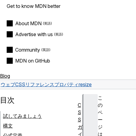
Get to know MDN better
About MDN
Advertise with us
Community
MDN on GitHub
Blog
ウェブ
CSS
リファレンス
プロパティ
resize
こ
目次
C
の
S
ペ
試してみましょう
S
ー
構文
ガ
ジ
イ
は
公式定義