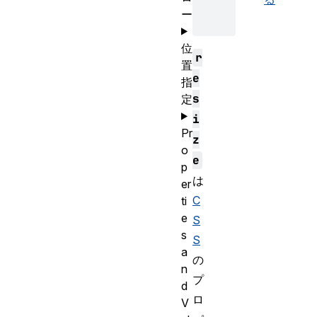
ー
位
r
置
e
指
s
定
i
Pr
z
o
e
p
は
er
C
ti
e
S
s
S
a
の
n
プ
d
ロ
V