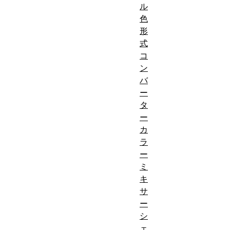
ル
色
形
式
コ
ン
バ
ー
タ
ー
カ
ラ
ー
ミ
キ
サ
ー
シ
ェ