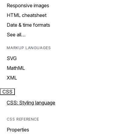
Responsive images
HTML cheatsheet
Date & time formats
See all…
MARKUP LANGUAGES
SVG
MathML
XML
CSS
CSS: Styling language
CSS REFERENCE
Properties