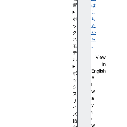
置
は
こ
ボ
ち
ッ
ら
ク
か
ス
ら
モ
。
デ
View
ル
in
English
ボ
A
ッ
l
ク
w
ス
a
サ
y
イ
s
ズ
s
指
w