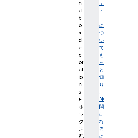
n
テ
d
ィ
b
ー
o
に
x
つ
d
い
e
て
c
も
or
っ
at
と
io
知
n
り
s
、
仲
ボ
間
ッ
に
ク
な
ス
る
配
に