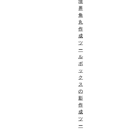
境
界
角
丸
作
成
ツ
ー
ル
ボ
ッ
ク
ス
の
影
作
成
ツ
ー