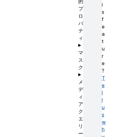
的
i
プ
s
ロ
f
パ
e
テ
a
ィ
t
u
マ
r
ス
e
ク
?
T
メ
e
デ
l
ィ
l
ア
u
ク
s
エ
w
リ
h
ー
y