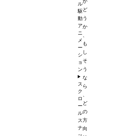
か
ル
ど
駆
う
動
ア
か
ニ
、
メ
も
ー
し
シ
そ
ョ
う
ン
な
ス
ら
ク
、
ロ
ど
ー
の
ル
方
ス
ナ
向
ッ