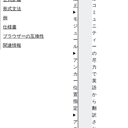
ド
コ
形式文法
ミ
例
モ
ュ
ジ
ニ
仕様書
ュ
テ
ブラウザーの互換性
ー
ィ
関連情報
ル
ー
の
ア
尽
ン
力
カ
で
ー
英
位
語
置
か
指
ら
定
翻
訳
ア
さ