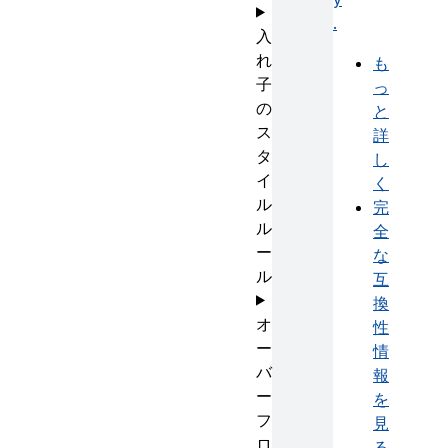
.
入
れ
も
子
っ
の
と
ス
詳
タ
し
イ
く
ル
完
ル
全
ー
な
ル
互
換
オ
性
ー
情
バ
報
ー
を
フ
見
ロ
る