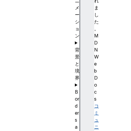
ニ
れ
メ
ま
ー
し
シ
た
ョ
。
ン
M
D
背
N
景
W
と
e
境
b
界
D
o
B
c
or
s
d
コ
er
ミ
s
ュ
a
ニ