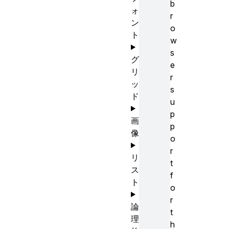
b
ォ
r
ン
o
ト
w
s
グ
e
リ
r
ッ
s
ド
u
p
画
p
像
o
r
リ
t
ス
f
ト
o
r
論
t
理
h