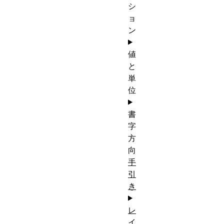
シ
ョ
ン
値
と
単
位
書
字
方
向
手
引
き
レ
イ