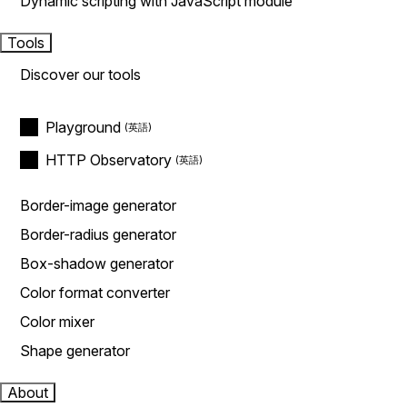
Dynamic scripting with JavaScript module
Tools
Discover our tools
Playground
HTTP Observatory
Border-image generator
Border-radius generator
Box-shadow generator
Color format converter
Color mixer
Shape generator
About