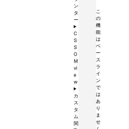
ン
こ
タ
の
ー
機
能
C
は
S
ベ
S
ー
O
ス
M
ラ
vi
イ
e
ン
w
で
は
カ
あ
ス
り
タ
ま
ム
せ
関
ん