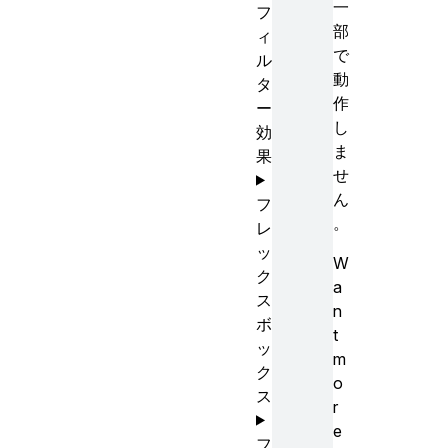
一
フ
部
ィ
で
ル
動
タ
作
ー
し
効
ま
果
せ
ん
フ
。
レ
ッ
W
ク
a
ス
n
ボ
t
ッ
m
ク
o
ス
r
e
フ