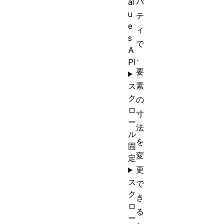
パ
al
u
テ
e
ィ
s
で
A
、
PI
要
素
ス
ク
の
ロ
寸
ー
法
ル
を
固
変
定
更
ス
で
ク
き
ロ
る
ー