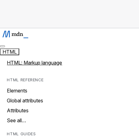
HTML
HTML: Markup language
HTML REFERENCE
Elements
Global attributes
Attributes
See all…
HTML GUIDES