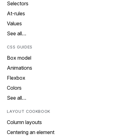
Selectors
At-rules
Values
See all…
CSS GUIDES
Box model
Animations
Flexbox
Colors
See all…
LAYOUT COOKBOOK
Column layouts
Centering an element