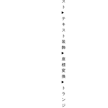
ス
ト
テ
キ
ス
ト
装
飾
座
標
変
換
ト
ラ
ン
ジ