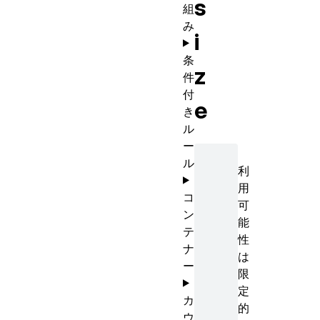
s
組
み
i
条
z
件
付
e
き
ル
ー
ル
利
用
コ
可
ン
能
テ
性
ナ
は
ー
限
定
カ
的
ウ