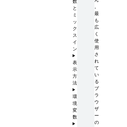
数
。
と
最
ミ
も
ッ
広
ク
く
ス
使
イ
用
ン
さ
れ
表
て
示
い
方
る
法
ブ
ラ
環
ウ
境
ザ
変
ー
数
の