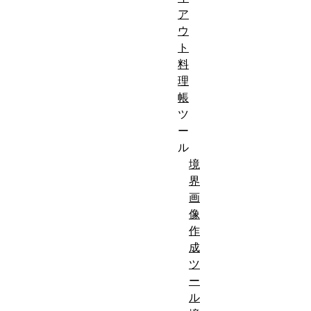
ア
ウ
ト
料
理
帳
ツ
ー
ル
境
界
画
像
作
成
ツ
ー
ル