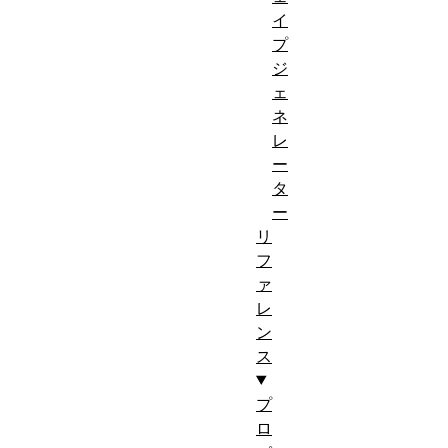
イ
プ
ジ
ェ
ネ
レ
ー
タ
ー
リ
フ
ァ
レ
ン
ス
プ
ロ