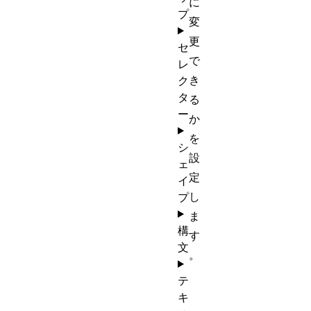
に
プ
変
更
セ
で
レ
き
ク
タ
る
ー
か
を
シ
設
ェ
定
イ
し
プ
ま
構
す
文
。
テ
キ