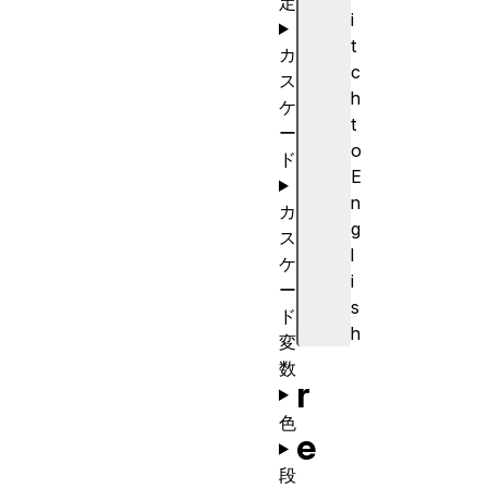
定
i
t
カ
c
ス
h
ケ
t
ー
o
ド
E
n
カ
g
ス
l
ケ
i
ー
s
ド
h
変
数
r
色
e
段