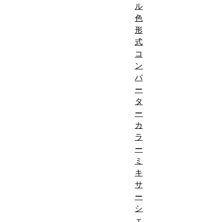
ル
色
形
式
コ
ン
バ
ー
タ
ー
カ
ラ
ー
ミ
キ
サ
ー
シ
ェ