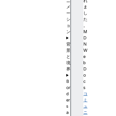
ニ
れ
メ
ま
ー
し
シ
た
ョ
。
ン
M
D
背
N
景
W
と
e
境
b
界
D
o
B
c
or
s
d
コ
er
ミ
s
ュ
a
ニ