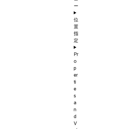
ー
位
置
指
定
Pr
o
p
er
ti
e
s
a
n
d
V