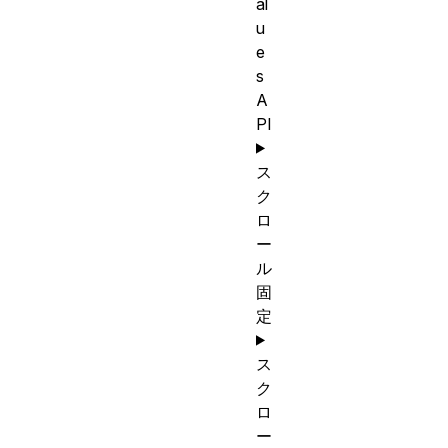
al
u
e
s
A
PI
ス
ク
ロ
ー
ル
固
定
ス
ク
ロ
ー