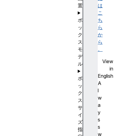
置
は
こ
ボ
ち
ッ
ら
ク
か
ス
ら
モ
。
デ
View
ル
in
English
ボ
A
ッ
l
ク
w
ス
a
サ
y
イ
s
ズ
s
指
w