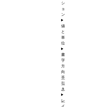
シ
ョ
ン
値
と
単
位
書
字
方
向
手
引
き
レ
イ