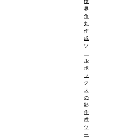
境
界
角
丸
作
成
ツ
ー
ル
ボ
ッ
ク
ス
の
影
作
成
ツ
ー