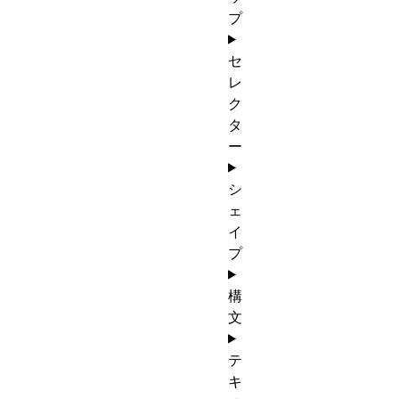
プ
セ
レ
ク
タ
ー
シ
ェ
イ
プ
構
文
テ
キ