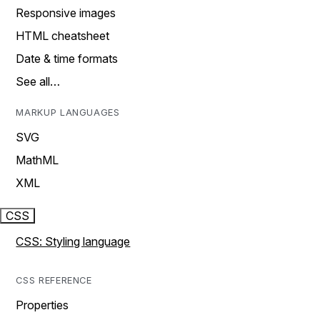
Responsive images
HTML cheatsheet
Date & time formats
See all…
MARKUP LANGUAGES
SVG
MathML
XML
CSS
CSS: Styling language
CSS REFERENCE
Properties