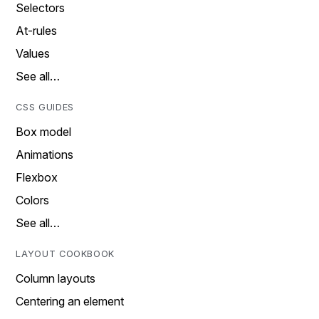
Selectors
At-rules
Values
See all…
CSS GUIDES
Box model
Animations
Flexbox
Colors
See all…
LAYOUT COOKBOOK
Column layouts
Centering an element