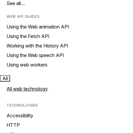
See all…
WEB API GUIDES
Using the Web animation API
Using the Fetch API
Working with the History API
Using the Web speech API
Using web workers
All
All web technology
TECHNOLOGIES
Accessibility
HTTP