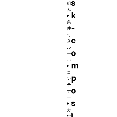
s
組
み
k
条
-
件
付
c
き
ル
o
ー
ル
m
コ
p
ン
テ
o
ナ
ー
s
カ
i
ウ