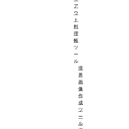
ア
ウ
ト
料
理
帳
ツ
ー
ル
境
界
画
像
作
成
ツ
ー
ル