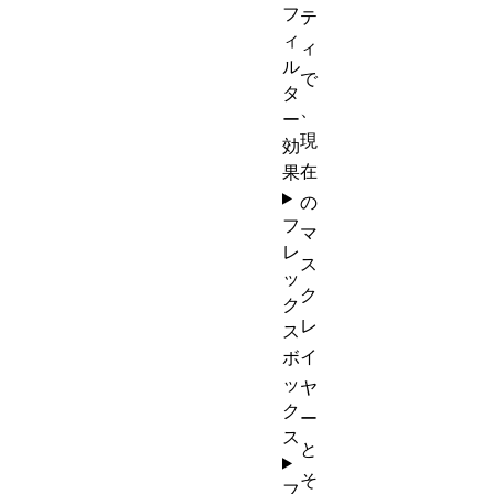
フ
テ
ィ
ィ
ル
で
タ
、
ー
現
効
在
果
の
フ
マ
レ
ス
ッ
ク
ク
レ
ス
イ
ボ
ッ
ヤ
ク
ー
ス
と
そ
フ