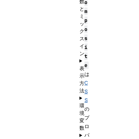
数
o
と
m
ミ
p
ッ
o
ク
s
ス
イ
i
ン
t
e
表
は
示
C
方
法
S
S
環
の
境
プ
変
ロ
数
パ