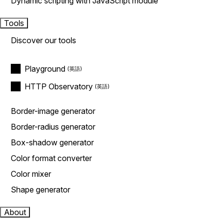
Dynamic scripting with JavaScript module
Tools
Discover our tools
Playground
HTTP Observatory
Border-image generator
Border-radius generator
Box-shadow generator
Color format converter
Color mixer
Shape generator
About