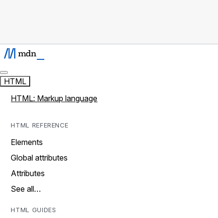
HTML
HTML: Markup language
HTML REFERENCE
Elements
Global attributes
Attributes
See all…
HTML GUIDES