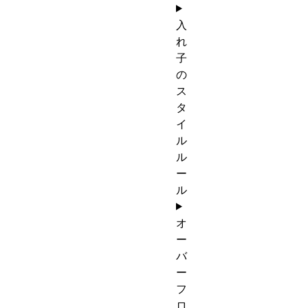
入
れ
子
の
ス
タ
イ
ル
ル
ー
ル
オ
ー
バ
ー
フ
ロ