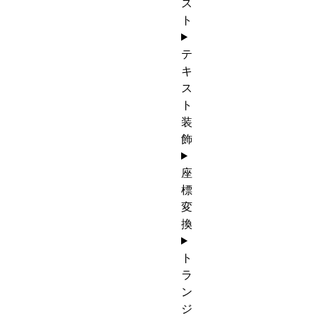
ス
ト
テ
キ
ス
ト
装
飾
座
標
変
換
ト
ラ
ン
ジ