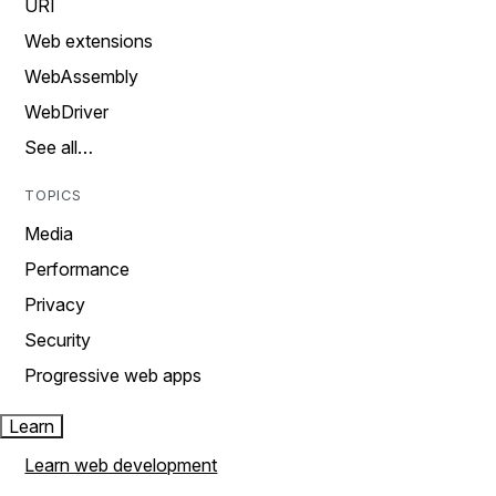
URI
Web extensions
WebAssembly
WebDriver
See all…
TOPICS
Media
Performance
Privacy
Security
Progressive web apps
Learn
Learn web development