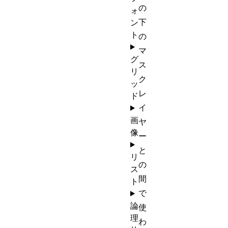
の
ォ
下
ン
ト
の
マ
グ
ス
リ
ク
ッ
レ
ド
イ
画
ヤ
像
ー
と
リ
の
ス
間
ト
で
論
使
理
わ