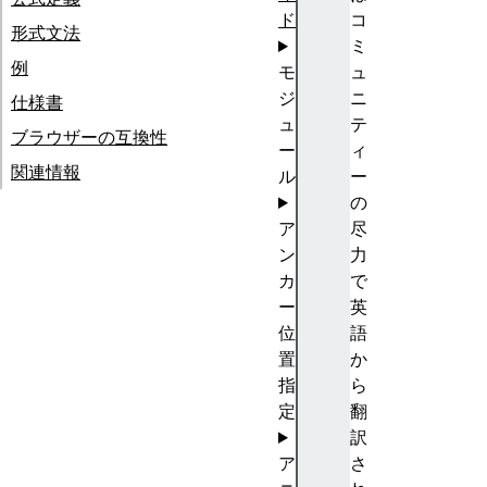
ド
コ
形式文法
ミ
例
モ
ュ
ジ
ニ
仕様書
ュ
テ
ブラウザーの互換性
ー
ィ
関連情報
ル
ー
の
ア
尽
ン
力
カ
で
ー
英
位
語
置
か
指
ら
定
翻
訳
ア
さ