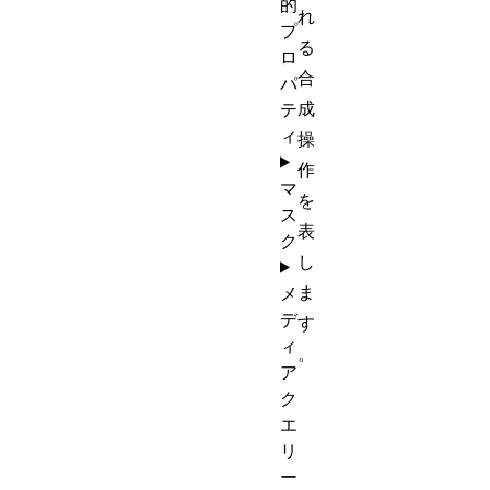
的
れ
プ
る
ロ
合
パ
成
テ
ィ
操
作
マ
を
ス
表
ク
し
ま
メ
デ
す
ィ
。
ア
ク
エ
リ
ー