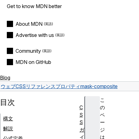
Get to know MDN better
About MDN
Advertise with us
Community
MDN on GitHub
Blog
ウェブ
CSS
リファレンス
プロパティ
mask-composite
こ
目次
C
の
S
ペ
構文
S
ー
解説
ガ
ジ
イ
は
公式定義