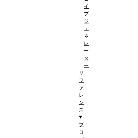
イ
プ
ジ
ェ
ネ
レ
ー
タ
ー
リ
フ
ァ
レ
ン
ス
プ
ロ