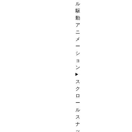
ル
駆
動
ア
ニ
メ
ー
シ
ョ
ン
ス
ク
ロ
ー
ル
ス
ナ
ッ