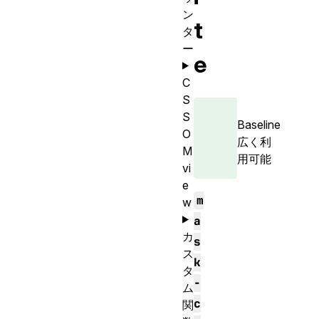
ン
t
タ
ー
e
C
S
S
Baseline
O
広く利
M
用可能
vi
e
m
w
a
カ
s
ス
k
タ
-
ム
c
関