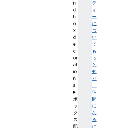
n
テ
d
ィ
b
ー
o
に
x
つ
d
い
e
て
c
も
or
っ
at
と
io
知
n
り
s
、
仲
ボ
間
ッ
に
ク
な
ス
る
配
に