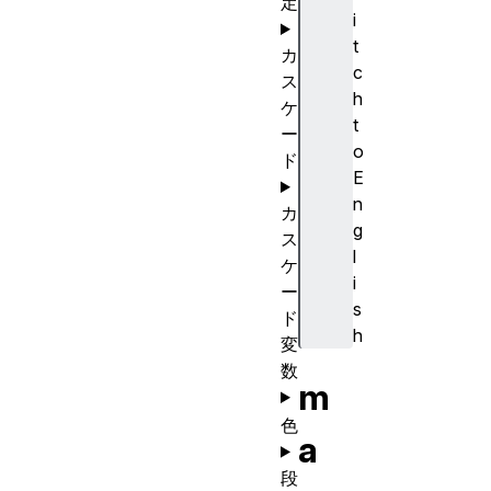
定
i
t
カ
c
ス
h
ケ
t
ー
o
ド
E
n
カ
g
ス
l
ケ
i
ー
s
ド
h
変
数
m
色
a
段