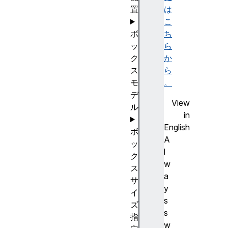
置
は
こ
ボ
ち
ッ
ら
ク
か
ス
ら
モ
。
デ
View
ル
in
English
ボ
A
ッ
l
ク
w
ス
a
サ
y
イ
s
ズ
s
指
w