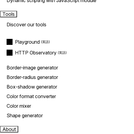
Dynamic scripting with JavaScript module
Tools
Discover our tools
Playground
HTTP Observatory
Border-image generator
Border-radius generator
Box-shadow generator
Color format converter
Color mixer
Shape generator
About