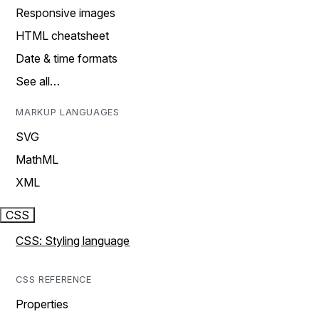
Responsive images
HTML cheatsheet
Date & time formats
See all…
MARKUP LANGUAGES
SVG
MathML
XML
CSS
CSS: Styling language
CSS REFERENCE
Properties