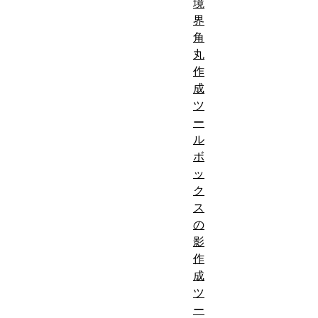
境
界
角
丸
作
成
ツ
ー
ル
ボ
ッ
ク
ス
の
影
作
成
ツ
ー