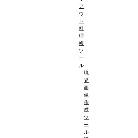
ア
ウ
ト
料
理
帳
ツ
ー
ル
境
界
画
像
作
成
ツ
ー
ル