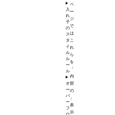
ペ
入
ー
れ
ジ
子
で
の
は
ス
タ
こ
イ
れ
ル
ら
ル
を
ー
「
ル
内
オ
部
ー
の
バ
」
ー
表
フ
示
ロ