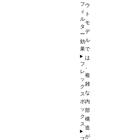
フ
ウ
ィ
ト
ル
モ
タ
デ
ー
ル
効
果
で
は
フ
、
レ
複
ッ
雑
ク
な
ス
ボ
内
ッ
部
ク
構
ス
造
が
フ