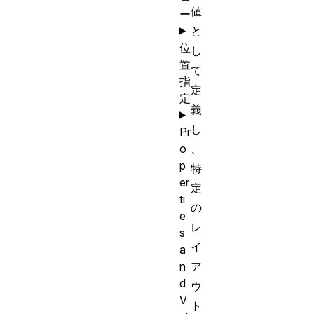
値
ー
と
位
し
置
て
指
定
定
義
し
Pr
o
、
p
特
er
定
ti
の
e
レ
s
イ
a
n
ア
d
ウ
V
ト