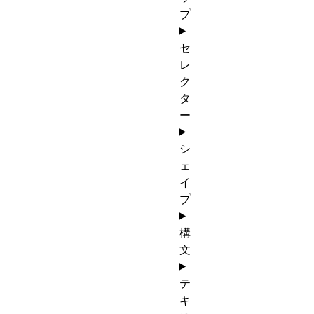
プ
セ
レ
ク
タ
ー
シ
ェ
イ
プ
構
文
テ
キ