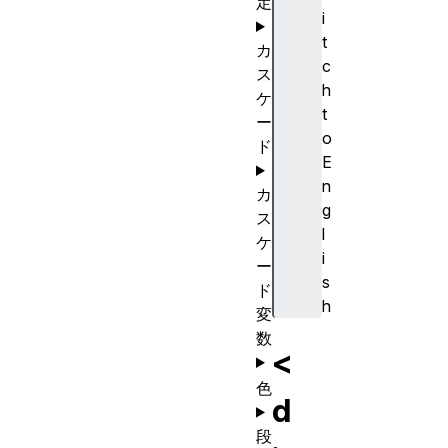
定
i
t
カ
c
ス
h
ケ
t
ー
o
ド
E
n
カ
g
ス
l
ケ
i
ー
s
ド
h
変
数
<
色
d
段