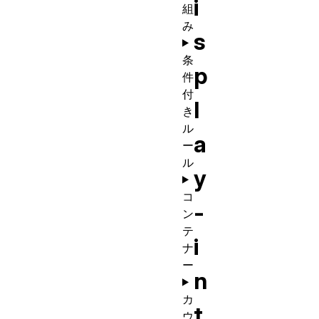
i
組
み
s
条
p
件
付
l
き
ル
a
ー
ル
y
コ
-
ン
テ
i
ナ
ー
n
カ
t
ウ