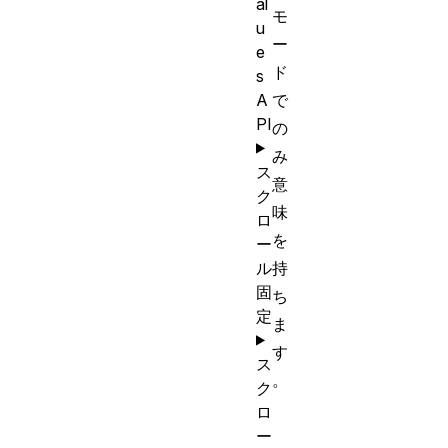
al
モ
u
ー
e
ド
s
A
で
PI
の
み
ス
意
ク
味
ロ
を
ー
ル
持
固
ち
定
ま
す
ス
。
ク
ロ
ー