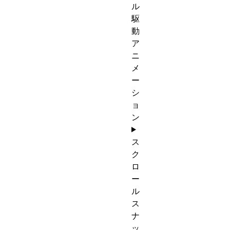
ル
駆
動
ア
ニ
メ
ー
シ
ョ
ン
ス
ク
ロ
ー
ル
ス
ナ
ッ