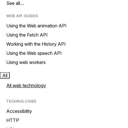
See all…
WEB API GUIDES
Using the Web animation API
Using the Fetch API
Working with the History API
Using the Web speech API
Using web workers
All
All web technology
TECHNOLOGIES
Accessibility
HTTP