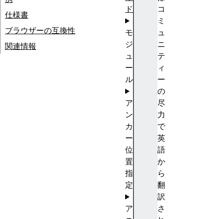
ド
コ
仕様書
ミ
ブラウザーの互換性
モ
ュ
ジ
ニ
関連情報
ュ
テ
ー
ィ
ル
ー
の
ア
尽
ン
力
カ
で
ー
英
位
語
置
か
指
ら
定
翻
訳
ア
さ