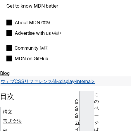
Get to know MDN better
About MDN
Advertise with us
Community
MDN on GitHub
Blog
ウェブ
CSS
リファレンス
値
<display-internal>
こ
目次
C
の
S
ペ
構文
S
ー
形式文法
ガ
ジ
イ
は
例