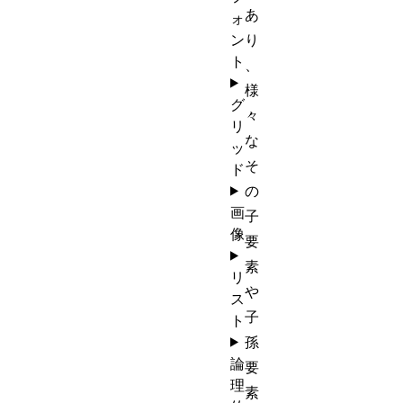
あ
ォ
ン
り
ト
、
様
グ
々
リ
な
ッ
そ
ド
の
画
子
像
要
素
リ
や
ス
子
ト
孫
論
要
理
素