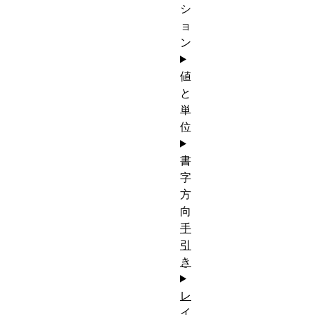
シ
ョ
ン
値
と
単
位
書
字
方
向
手
引
き
レ
イ