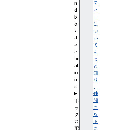
n
テ
d
ィ
b
ー
o
に
x
つ
d
い
e
て
c
も
or
っ
at
と
io
知
n
り
s
、
仲
ボ
間
ッ
に
ク
な
ス
る
配
に