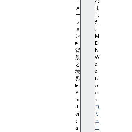
ニ
れ
メ
ま
ー
し
シ
た
ョ
。
ン
M
D
背
N
景
W
と
e
境
b
界
D
o
B
c
or
s
d
コ
er
ミ
s
ュ
a
ニ