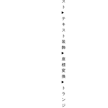
ス
ト
テ
キ
ス
ト
装
飾
座
標
変
換
ト
ラ
ン
ジ