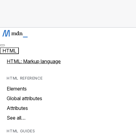
HTML
HTML: Markup language
HTML REFERENCE
Elements
Global attributes
Attributes
See all…
HTML GUIDES