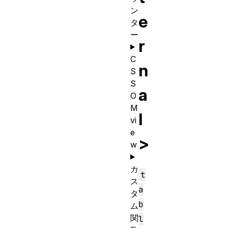
ン
e
タ
ー
r
C
n
S
S
a
O
M
l
vi
e
>
w
カ
t
ス
a
タ
b
ム
関
l