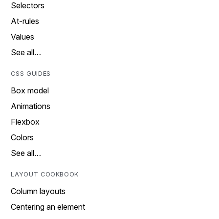
Selectors
At-rules
Values
See all…
CSS GUIDES
Box model
Animations
Flexbox
Colors
See all…
LAYOUT COOKBOOK
Column layouts
Centering an element