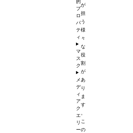
的
が
プ
担
ロ
う
パ
テ
様
ィ
々
な
マ
役
ス
割
ク
が
メ
あ
デ
り
ィ
ま
ア
す
ク
。
エ
こ
リ
ー
の