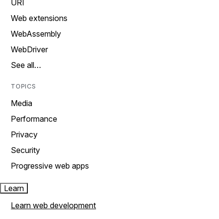
URI
Web extensions
WebAssembly
WebDriver
See all…
TOPICS
Media
Performance
Privacy
Security
Progressive web apps
Learn
Learn web development