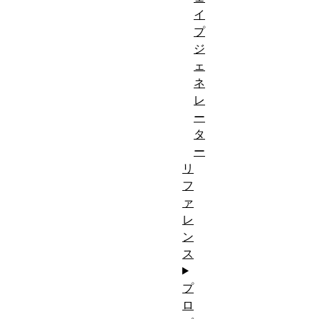
イ
プ
ジ
ェ
ネ
レ
ー
タ
ー
リ
フ
ァ
レ
ン
ス
プ
ロ