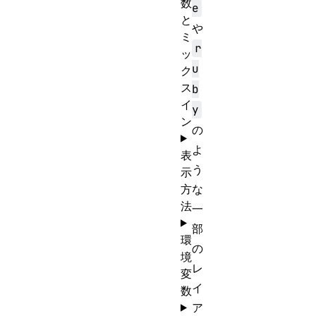
数
e
と
や
ミ
r
ッ
u
ク
ス
b
イ
y
ン
の
よ
表
う
示
方
な
法
一
部
環
の
境
レ
変
イ
数
ア