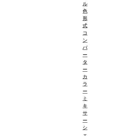
ル
色
形
式
コ
ン
バ
ー
タ
ー
カ
ラ
ー
ミ
キ
サ
ー
シ
ェ