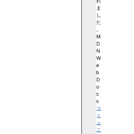
ー
れ
シ
ま
ョ
し
ン
た
背
。
景
M
と
D
境
N
界
W
基
e
本
b
ユ
D
ー
o
ザ
c
ー
s
イ
コ
ン
ミ
タ
ュ
ー
ニ