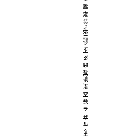
設
示
方
定
法
を
イ
処
ー
理
ジ
す
ン
る
グ
関
た
数
め
環
に
境
、
変
ユ
数
ー
フ
ィ
ザ
ル
ー
タ
エ