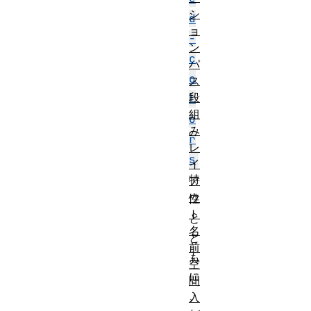
シ
d
ョ
-
ン
c
パ
o
ス
段
l
組
o
み
r
レ
s
イ
特
ア
ウ
性
ト
と
名
と
前
も
空
に
間
、
入