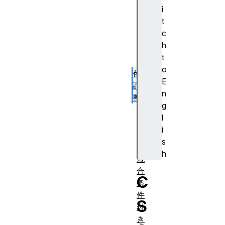
ケ
i
ー
t
ド
c
と
h
継
t
承
o
色
E
調
n
整
g
色
l
合
i
成
s
と
h
混
合
C
条
件
S
付
き