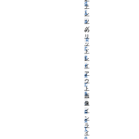
d
テ
i
ン
a
ツ
グ
の
リ
p
ッ
r
ド
e
レ
f
イ
ア
e
ウ
r
ト
s
画
-
像
イ
c
ン
o
ラ
l
イ
o