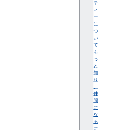
フ
テ
ェ
ィ
イ
ー
ス
に
境
つ
界
い
と
て
ボ
も
ッ
っ
ク
と
ス
知
装
り
飾
、
ボ
仲
ッ
間
ク
に
ス
な
配
る
置
に