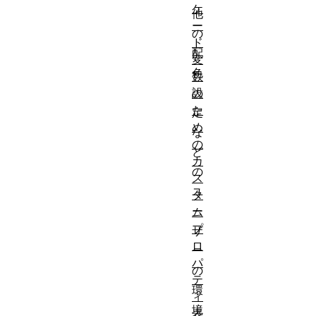
ケ
他
ー
の
ド
配
変
色
数
設
の
た
定
め
な
の
ど
カ
の
ス
ユ
タ
ー
ム
プ
ザ
ロ
ー
パ
の
テ
環
ィ
境
表