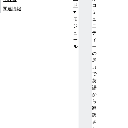
ド
コ
関連情報
ミ
モ
ュ
ジ
ニ
ュ
テ
ー
ィ
ル
ー
ア
の
ン
尽
カ
力
ー
で
位
英
置
語
指
か
定
ら
ア
翻
ニ
訳
メ
さ