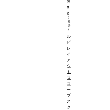
pl
a
y
ル
ビ
レ
イ
ア
ウ
ト
ス
コ
ー
プ
ス
ク