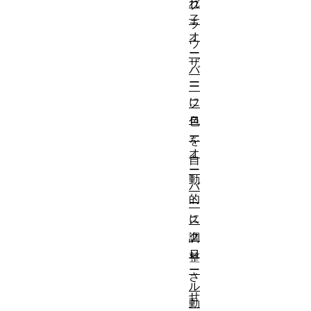
れ
ブ
子
ラ
オ
ウ
ー
ザ
バ
ー
ー
に
フ
ロ
色
ー
を
オ
自
ー
動
バ
的
ー
に
ス
ク
調
ロ
整
ー
さ
ル
せ
動