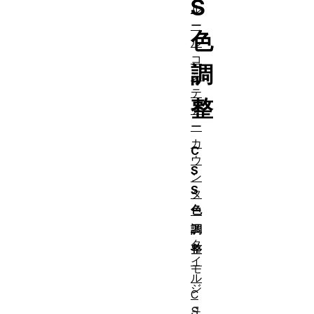
S
ル
ー
色
ル
コ
調
ン
テ
整
ナ
ー
カ
C
ウ
S
ン
S
タ
色
ー
ス
調
タ
整
イ
モ
ル
ジ
C
ュ
S