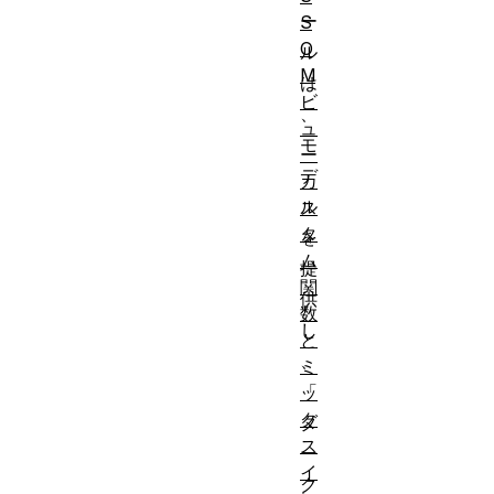
ー
S
O
ル
M
は
ビ
、
ュ
モ
ー
デ
カ
ル
ス
タ
を
ム
提
関
供
数
し
と
、
ミ
「
ッ
ク
ダ
ス
ー
イ
ク