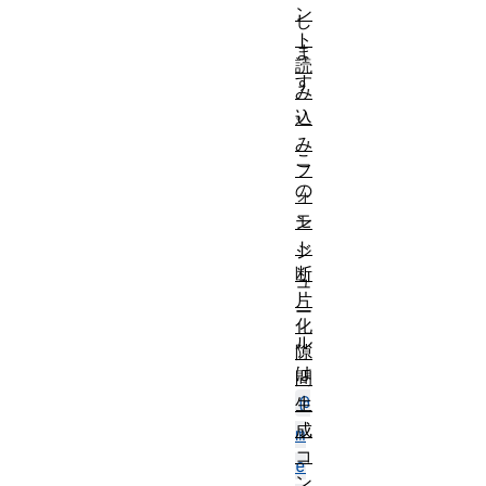
ン
し
ト
ま
読
す
み
。
込
み
こ
フ
の
ォ
モ
ン
ト
ジ
断
ュ
片
ー
化
ル
隙
は
間
@
生
成
m
コ
e
ン