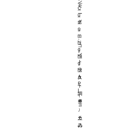
ン
モ
C
ー
u
ド
st
o
」
m
、
hi
コ
g
ン
hli
ト
g
ラ
ht
A
ス
P
ト
I
調
整
、
そ
カ
ス
の