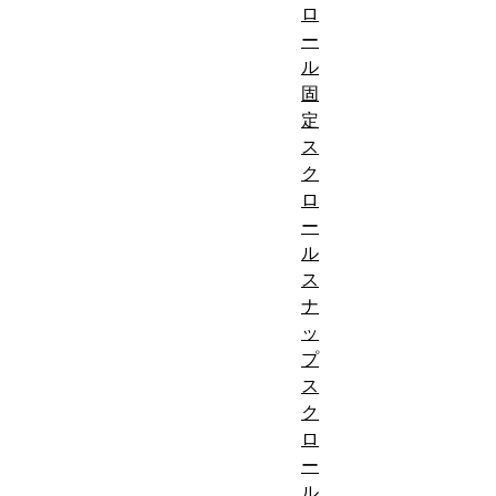
ロ
ー
ル
固
定
ス
ク
ロ
ー
ル
ス
ナ
ッ
プ
ス
ク
ロ
ー
ル