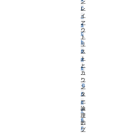
ン
r
レ
イ
-
ア
s
ウ
c
ト
h
リ
e
ス
ト
m
と
e
カ
、
ウ
p
ン
r
タ
ー
e
論
f
理
e
的
r
プ