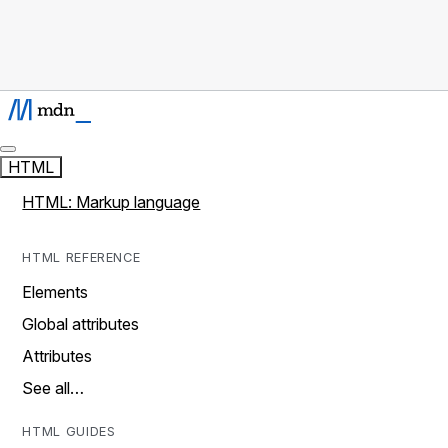
HTML
HTML: Markup language
HTML REFERENCE
Elements
Global attributes
Attributes
See all…
HTML GUIDES