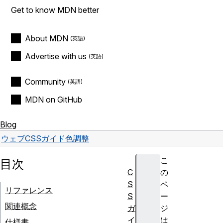
Get to know MDN better
About MDN
Advertise with us
Community
MDN on GitHub
Blog
ウェブ
CSS
ガイド
色調整
こ
目次
C
の
S
ペ
リファレンス
S
ー
関連概念
ガ
ジ
イ
は
仕様書