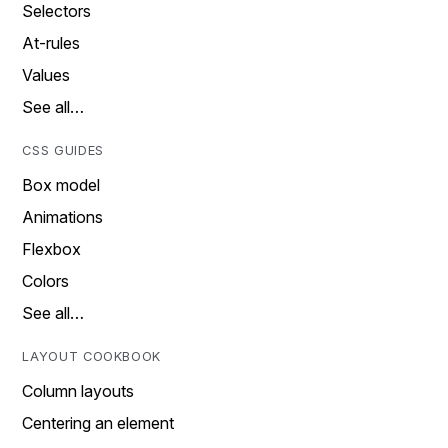
Selectors
At-rules
Values
See all…
CSS GUIDES
Box model
Animations
Flexbox
Colors
See all…
LAYOUT COOKBOOK
Column layouts
Centering an element