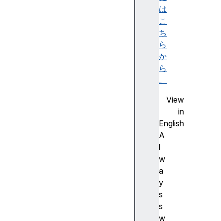
ボ
は
ッ
こ
ク
ち
ス
ら
モ
か
デ
ら
ル
。
ボ
View
ッ
in
ク
English
ス
A
サ
l
イ
w
ズ
a
指
y
定
s
カ
s
ス
w