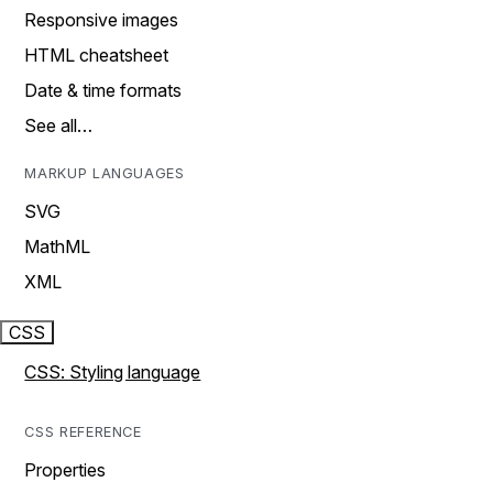
Responsive images
HTML cheatsheet
Date & time formats
See all…
MARKUP LANGUAGES
SVG
MathML
XML
CSS
CSS: Styling language
CSS REFERENCE
Properties