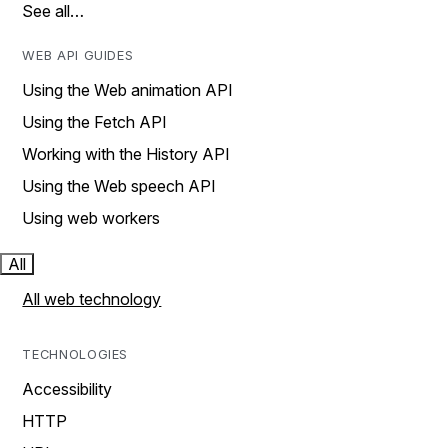
See all…
WEB API GUIDES
Using the Web animation API
Using the Fetch API
Working with the History API
Using the Web speech API
Using web workers
All
All web technology
TECHNOLOGIES
Accessibility
HTTP