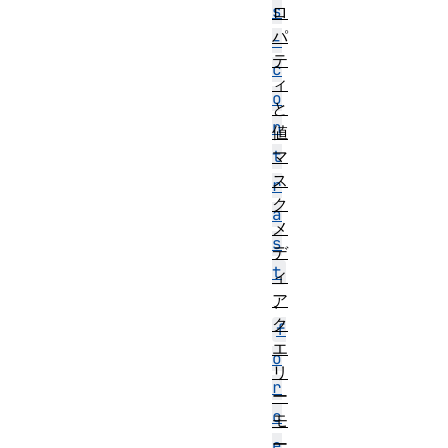
s
ロ
パ
-
テ
c
ィ
o
と
n
値
t
マ
ス
r
ク
a
メ
s
デ
t
ィ
ア
、
ク
f
エ
o
リ
r
ー
c
モ
ー
e