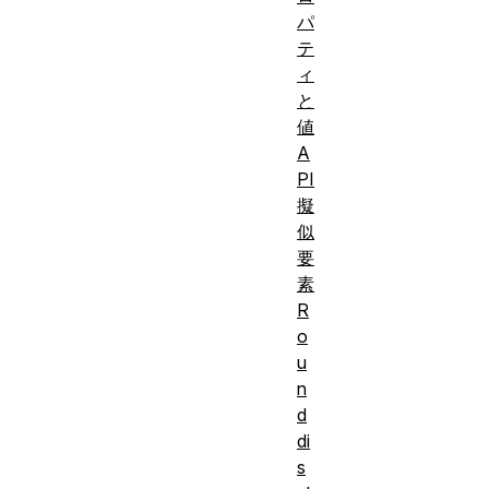
パ
テ
ィ
と
値
A
PI
擬
似
要
素
R
o
u
n
d
di
s