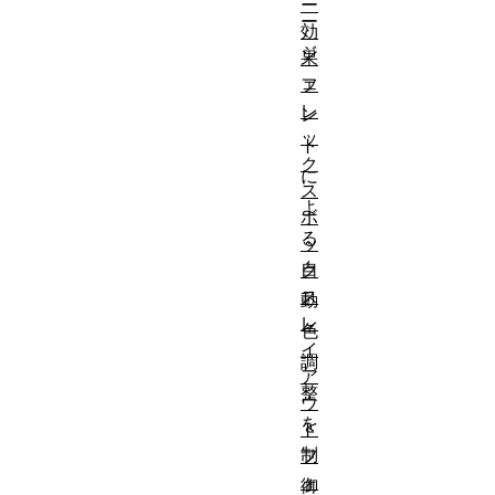
ー
ー
効
ジ
果
ェ
フ
レ
ン
ッ
ト
ク
に
ス
よ
ボ
る
ッ
自
ク
ス
動
レ
色
イ
調
ア
整
ウ
を
ト
制
フ
ォ
御