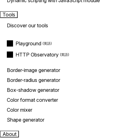
Dynamic scripting with JavaScript module
Tools
Discover our tools
Playground
HTTP Observatory
Border-image generator
Border-radius generator
Box-shadow generator
Color format converter
Color mixer
Shape generator
About