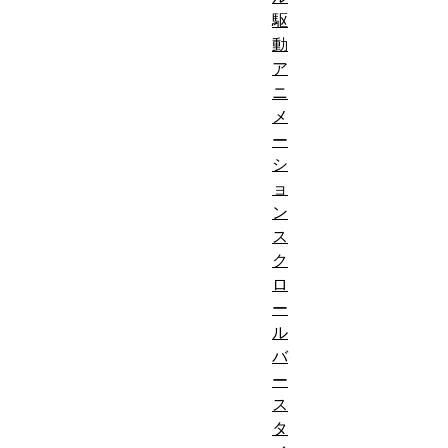
駆
動
ア
ニ
メ
ー
シ
ョ
ン
ス
ク
ロ
ー
ル
バ
ー
ス
タ