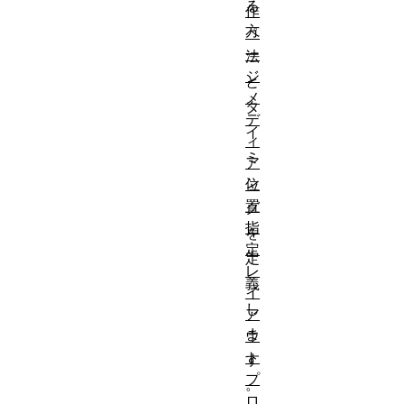
る
作
方
ペ
ー
法
ジ
と
メ
タ
デ
イ
ィ
ミ
ア
ン
位
置
グ
指
を
定
定
レ
義
イ
し
ア
ま
ウ
ト
す
プ
。
ロ