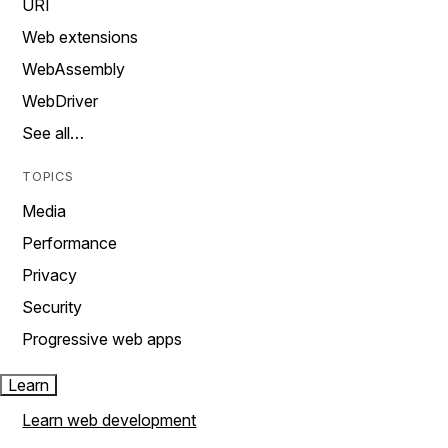
URI
Web extensions
WebAssembly
WebDriver
See all…
TOPICS
Media
Performance
Privacy
Security
Progressive web apps
Learn
Learn web development