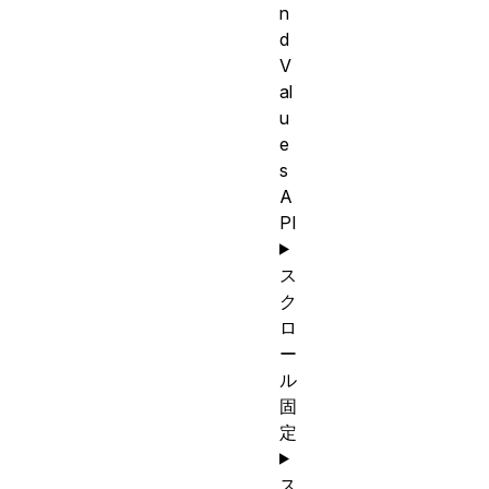
n
d
V
al
u
e
s
A
PI
ス
ク
ロ
ー
ル
固
定
ス