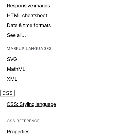
Responsive images
HTML cheatsheet
Date & time formats
See all…
MARKUP LANGUAGES
SVG
MathML
XML
CSS
CSS: Styling language
CSS REFERENCE
Properties