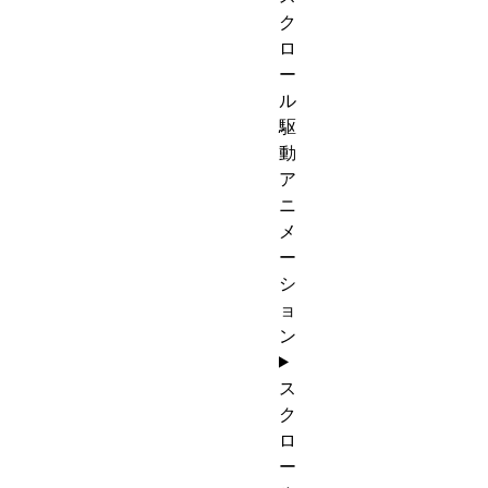
ク
ロ
ー
ル
駆
動
ア
ニ
メ
ー
シ
ョ
ン
ス
ク
ロ
ー