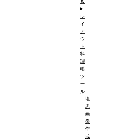
き
レ
イ
ア
ウ
ト
料
理
帳
ツ
ー
ル
境
界
画
像
作
成