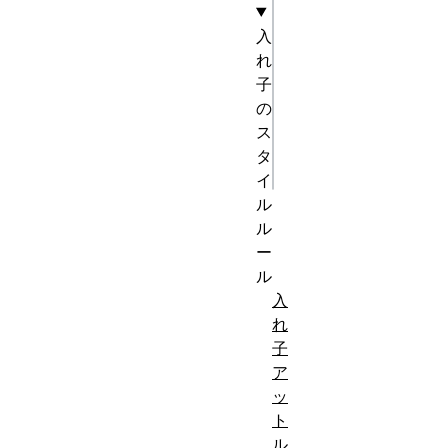
html
入
れ
<b 
子
class="foo">

の
  <i>青いテキ
ス
スト</i>

タ
イ
ル
ル
ー
ル
入
れ
子
ア
ッ
ト
ル