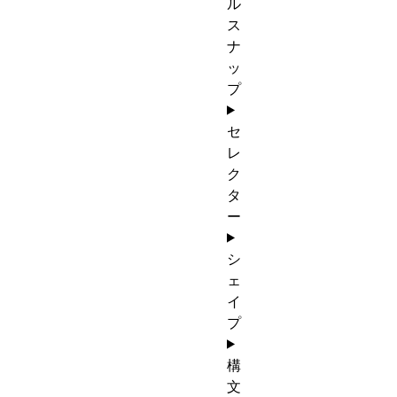
ル
ス
ナ
ッ
プ
セ
レ
ク
タ
ー
シ
ェ
イ
プ
構
文