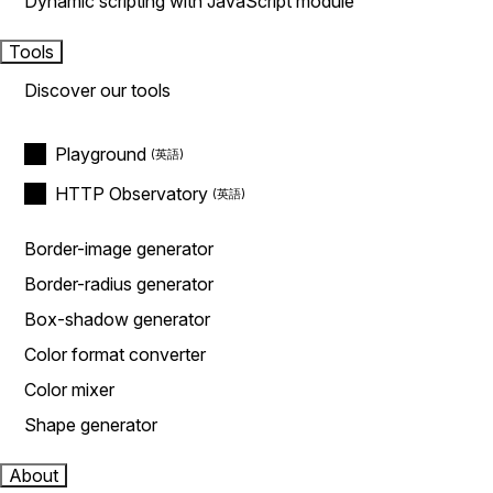
Dynamic scripting with JavaScript module
Tools
Discover our tools
Playground
HTTP Observatory
Border-image generator
Border-radius generator
Box-shadow generator
Color format converter
Color mixer
Shape generator
About