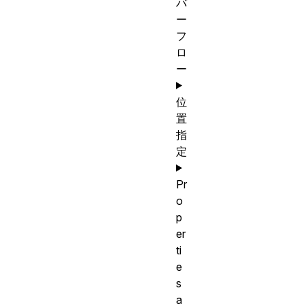
バ
ー
フ
ロ
ー
位
置
指
定
Pr
o
p
er
ti
e
s
a