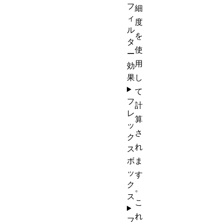
フ
細
ィ
度
ル
を
タ
使
ー
用
効
果
し
て
フ
計
レ
算
ッ
さ
ク
れ
ス
ボ
ま
ッ
す
ク
。
ス
こ
れ
フ