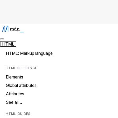
HTML
HTML: Markup language
HTML REFERENCE
Elements
Global attributes
Attributes
See all…
HTML GUIDES