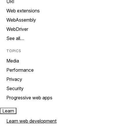
URI
Web extensions
WebAssembly
WebDriver
See all…
TOPICS
Media
Performance
Privacy
Security
Progressive web apps
Learn
Learn web development