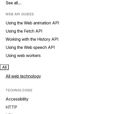
See all…
WEB API GUIDES
Using the Web animation API
Using the Fetch API
Working with the History API
Using the Web speech API
Using web workers
All
All web technology
TECHNOLOGIES
Accessibility
HTTP