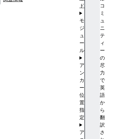
ド
コ
ミ
モ
ュ
ジ
ニ
ュ
テ
ー
ィ
ル
ー
の
ア
尽
ン
力
カ
で
ー
英
位
語
置
か
指
ら
定
翻
訳
ア
さ