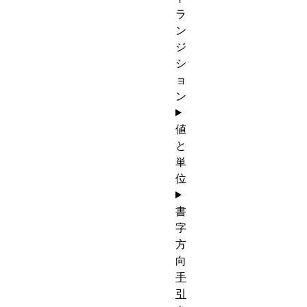
ラ
ン
ジ
シ
ョ
ン
値
と
単
位
書
字
方
向
手
引