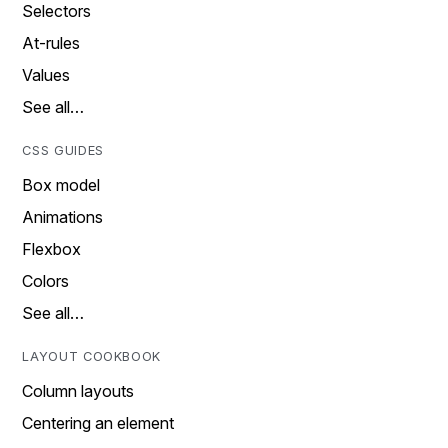
Selectors
At-rules
Values
See all…
CSS GUIDES
Box model
Animations
Flexbox
Colors
See all…
LAYOUT COOKBOOK
Column layouts
Centering an element