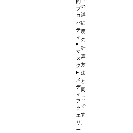
的
の
プ
詳
ロ
パ
細
テ
度
ィ
の
計
マ
算
ス
方
ク
法
メ
と
デ
同
ィ
じ
ア
で
ク
す
エ
リ
。
ー