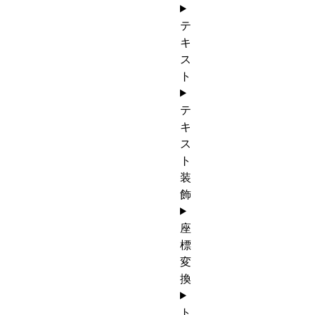
テ
キ
ス
ト
テ
キ
ス
ト
装
飾
座
標
変
換
ト