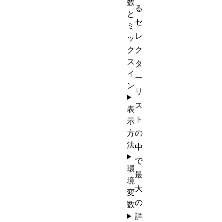
数
る
と
セ
ミ
レ
ッ
ク
ク
ス
タ
イ
ー
ン
リ
ス
表
ト
示
方
の
法
中
で
環
最
境
大
変
の
数
詳