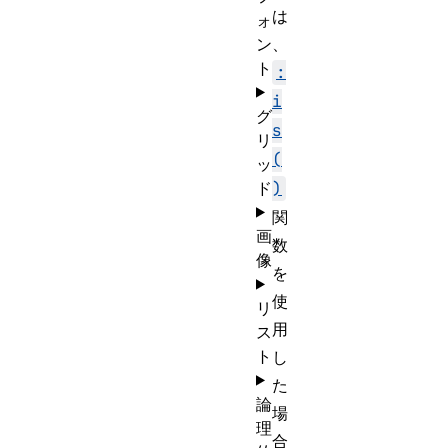
は
ォ
ン
、
ト
:
i
グ
s
リ
(
ッ
ド
)
関
画
数
像
を
使
リ
用
ス
ト
し
た
論
場
理
合