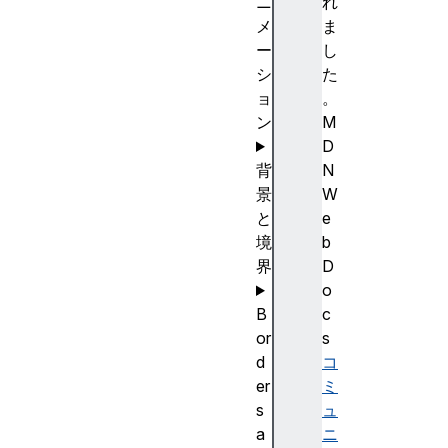
ニ
れ
メ
ま
ー
し
シ
た
ョ
。
ン
M
D
背
N
景
W
と
e
境
b
界
D
o
B
c
or
s
d
コ
er
ミ
s
ュ
a
ニ