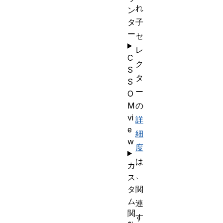
れ
ン
タ
子
ー
セ
レ
C
ク
S
タ
S
ー
O
M
の
vi
詳
e
細
w
度
は
カ
、
ス
タ
関
ム
連
関
す