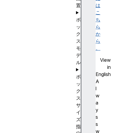
置
は
こ
ボ
ち
ッ
ら
ク
か
ス
ら
モ
。
デ
View
ル
in
English
ボ
A
ッ
l
ク
w
ス
a
サ
y
イ
s
ズ
s
指
w