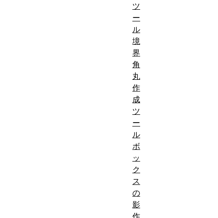
ツ
ー
ル
境
界
角
丸
作
成
ツ
ー
ル
ボ
ッ
ク
ス
の
影
作