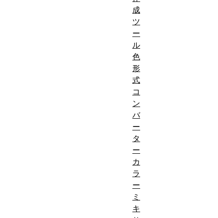
成
ツ
ー
ル
色
形
式
コ
ン
バ
ー
タ
ー
カ
ラ
ー
ミ
キ