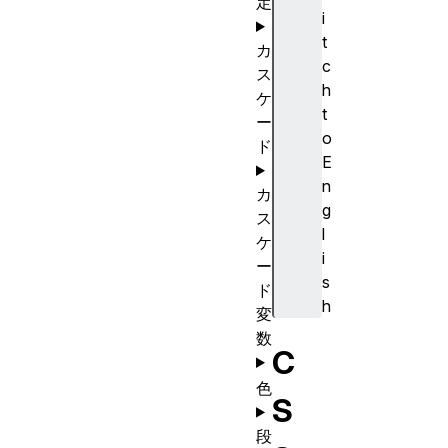
定
i
t
カ
c
ス
h
ケ
t
ー
o
ド
E
n
カ
g
ス
l
ケ
i
ー
s
ド
h
変
数
C
色
S
段