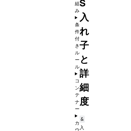
S
組
み
入
条
れ
件
付
子
き
ル
と
ー
ル
詳
コ
細
ン
テ
度
ナ
ー
&
カ
入
ウ