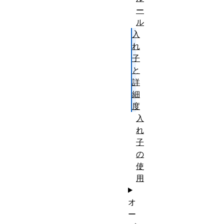
ー
ル
入
れ
子
と
詳
細
度
入
れ
子
の
使
用
オ
ー