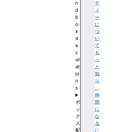
n
テ
d
ィ
b
ー
o
に
x
つ
d
い
e
て
c
も
or
っ
at
と
io
知
n
り
s
、
仲
ボ
間
ッ
に
ク
な
ス
る
配
に