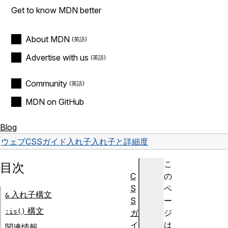
Get to know MDN better
About MDN
Advertise with us
Community
MDN on GitHub
Blog
ウェブ
CSS
ガイド
入れ子
入れ子と詳細度
こ
目次
C
の
S
ペ
入れ子構文
&
S
ー
構文
:is()
ガ
ジ
イ
は
関連情報