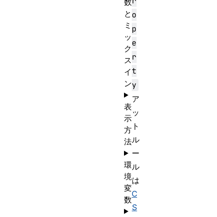
r
数
と
o
ミ
p
ッ
e
ク
r
ス
t
イ
ン
y
ア
表
ッ
示
ト
方
ル
法
ー
環
ル
境
は
変
C
数
S