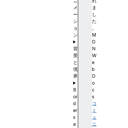
ニ
れ
メ
ま
ー
し
シ
た
ョ
。
ン
M
D
背
N
景
W
と
e
境
b
界
D
o
B
c
or
s
d
コ
er
ミ
s
ュ
a
ニ