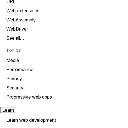
URI
Web extensions
WebAssembly
WebDriver
See all…
TOPICS
Media
Performance
Privacy
Security
Progressive web apps
Learn
Learn web development