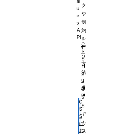
al
ク
u
や
e
制
s
A
約
PI
を
C
行
S
う
S
方
H
法
o
u
、
di
C
ni
S
C
S
S
で
S
カ
に
お
ス