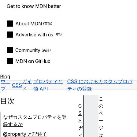
Get to know MDN better
About MDN
Advertise with us
Community
MDN on GitHub
Blog
ウェ
ガイ
プロパティと
CSS におけるカスタムプロパ
CSS
ブ
ド
値 API
ティの登録
こ
目次
C
の
S
ペ
なぜカスタムプロパティを登
S
ー
録するか
ガ
ジ
@property と記述子
イ
は