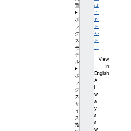
置
は
こ
ボ
ち
ッ
ら
ク
か
ス
ら
モ
。
デ
View
ル
in
English
ボ
A
ッ
l
ク
w
ス
a
サ
y
イ
s
ズ
s
指
w