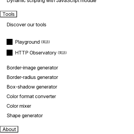
Dynamic scripting with JavaScript module
Tools
Discover our tools
Playground
HTTP Observatory
Border-image generator
Border-radius generator
Box-shadow generator
Color format converter
Color mixer
Shape generator
About