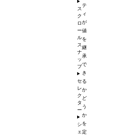
テ
ス
ィ
ク
が
ロ
ー
値
ル
を
ス
継
ナ
承
ッ
で
プ
き
セ
る
レ
か
ク
ど
タ
う
ー
か
を
シ
ェ
定