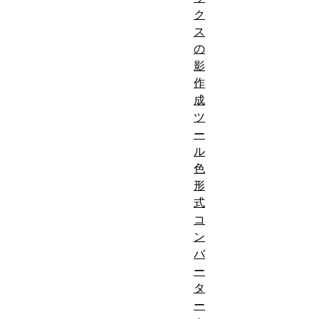
ク
ス
の
影
作
成
ツ
ー
ル
色
形
式
コ
ン
バ
ー
タ
ー