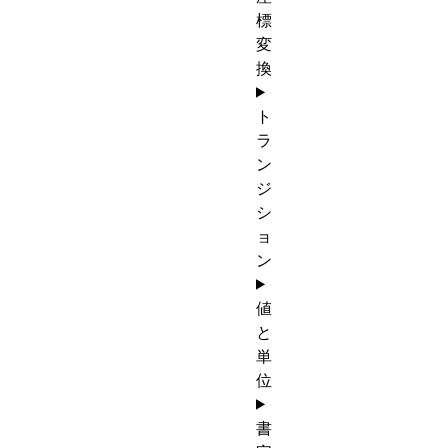
標
変
換
ト
ラ
ン
ジ
シ
ョ
ン
値
と
単
位
書