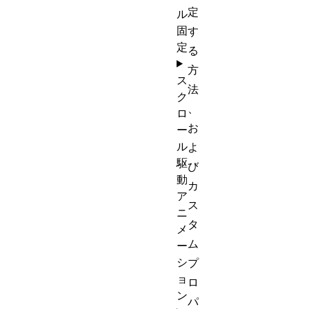
定
ル
固
す
定
る
方
ス
法
ク
、
ロ
お
ー
ル
よ
駆
び
動
カ
ア
ス
ニ
タ
メ
ム
ー
シ
プ
ョ
ロ
ン
パ