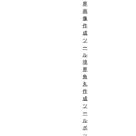
界
画
像
作
成
ツ
ー
ル
境
界
角
丸
作
成
ツ
ー
ル
ボ
ッ