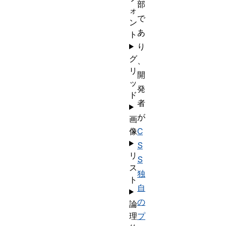
部
ォ
で
ン
あ
ト
り
グ
、
リ
開
ッ
発
ド
者
が
画
像
C
S
リ
S
ス
独
ト
自
の
論
理
プ