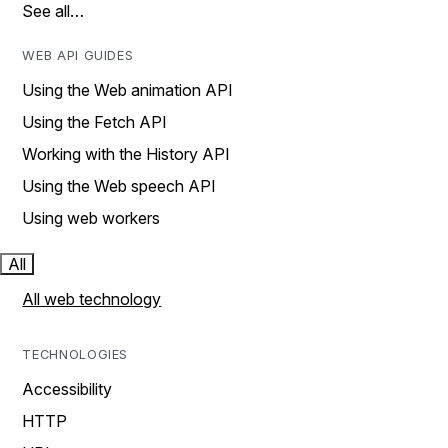
See all…
WEB API GUIDES
Using the Web animation API
Using the Fetch API
Working with the History API
Using the Web speech API
Using web workers
All
All web technology
TECHNOLOGIES
Accessibility
HTTP