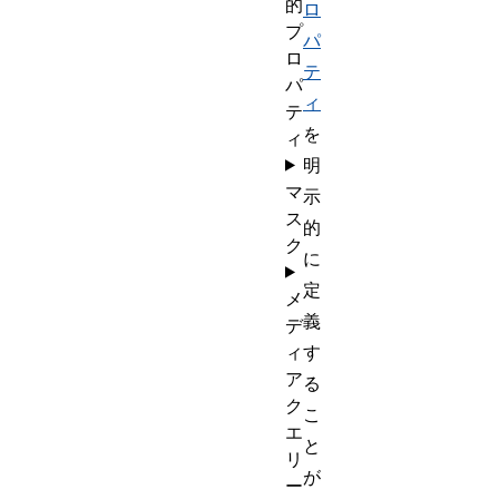
的
ロ
プ
パ
ロ
テ
パ
ィ
テ
を
ィ
明
マ
示
ス
的
ク
に
定
メ
義
デ
ィ
す
ア
る
ク
こ
エ
と
リ
が
ー