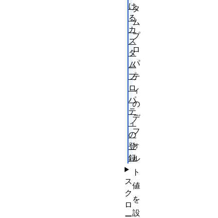
け
タ
る
ム
カ
プ
ス
ロ
タ
パ
ム
プ
テ
ロ
ィ
パ
の
テ
デ
ィ
フ
の
ォ
登
録
ル
ト
ス
値
ク
を
ロ
設
ー