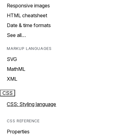
Responsive images
HTML cheatsheet
Date & time formats
See all…
MARKUP LANGUAGES
SVG
MathML
XML
CSS
CSS: Styling language
CSS REFERENCE
Properties