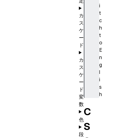
定
i
t
カ
c
ス
h
ケ
t
ー
o
ド
E
n
カ
g
ス
l
ケ
i
ー
s
ド
h
変
数
C
色
S
段