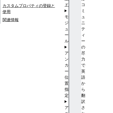
ド
コ
カスタムプロパティの登録と
ミ
使用
モ
ュ
関連情報
ジ
ニ
ュ
テ
ー
ィ
ル
ー
の
ア
尽
ン
力
カ
で
ー
英
位
語
置
か
指
ら
定
翻
訳
ア
さ