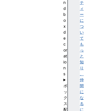
n
テ
d
ィ
b
ー
o
に
x
つ
d
い
e
て
c
も
or
っ
at
と
io
知
n
り
s
、
仲
ボ
間
ッ
に
ク
な
ス
る
配
に