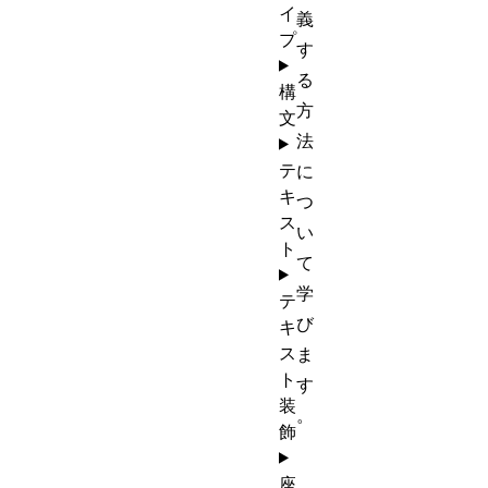
イ
義
プ
す
る
構
方
文
法
テ
に
キ
つ
ス
い
ト
て
学
テ
び
キ
ス
ま
ト
す
装
。
飾
座