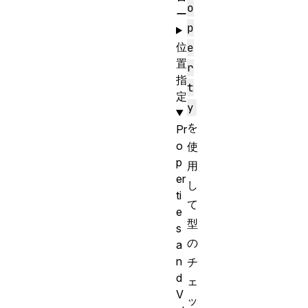
o
ー
p
位
e
置
r
指
t
定
y
を
Pr
o
使
p
用
er
し
ti
て
e
型
s
の
a
n
チ
d
ェ
V
ッ