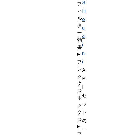
S
フ
ィ
H
ル
o
タ
u
ー
d
効
i
果
n
フ
i
レ
A
ッ
P
ク
I
ス
セ
ボ
ッ
ッ
ク
ト
ス
の
一
フ