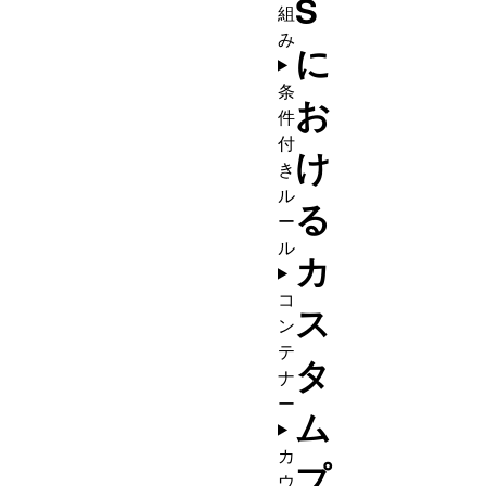
S
組
み
に
条
お
件
付
け
き
ル
る
ー
ル
カ
コ
ス
ン
テ
タ
ナ
ー
ム
カ
プ
ウ