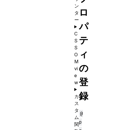
ン
ロ
タ
ー
パ
C
テ
S
S
ィ
O
M
の
vi
e
登
w
録
カ
ス
タ
@
ム
p
関