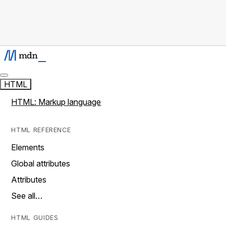
HTML
HTML: Markup language
HTML REFERENCE
Elements
Global attributes
Attributes
See all…
HTML GUIDES