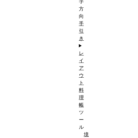
字
方
向
手
引
き
レ
イ
ア
ウ
ト
料
理
帳
ツ
ー
ル
境