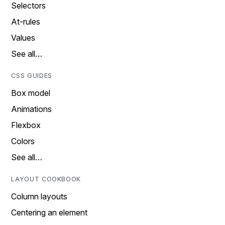
Selectors
At-rules
Values
See all…
CSS GUIDES
Box model
Animations
Flexbox
Colors
See all…
LAYOUT COOKBOOK
Column layouts
Centering an element