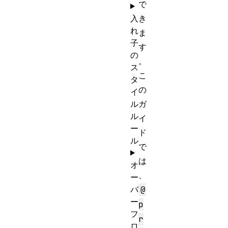
で
入
き
れ
ま
子
す
の
。
ス
こ
タ
の
イ
ル
ガ
ル
イ
ー
ド
ル
で
は
オ
、
ー
バ
@
ー
p
フ
r
ロ