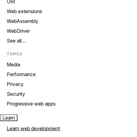
URI
Web extensions
WebAssembly
WebDriver
See all…
TOPICS
Media
Performance
Privacy
Security
Progressive web apps
Learn
Learn web development