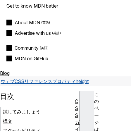
Get to know MDN better
About MDN
Advertise with us
Community
MDN on GitHub
Blog
ウェブ
CSS
リファレンス
プロパティ
height
こ
目次
C
の
S
ペ
試してみましょう
S
ー
構文
ガ
ジ
イ
は
アクセシビリティ