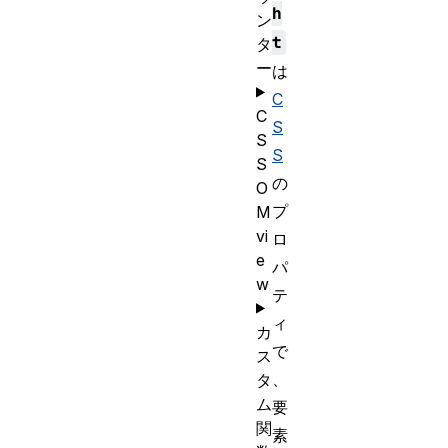
h
ン
t
タ
ー
は
C
C
S
S
S
S
の
O
プ
M
vi
ロ
e
パ
w
テ
ィ
カ
で
ス
、
タ
ム
要
関
素