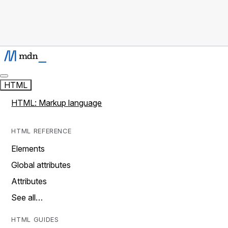
HTML
HTML: Markup language
HTML REFERENCE
Elements
Global attributes
Attributes
See all…
HTML GUIDES