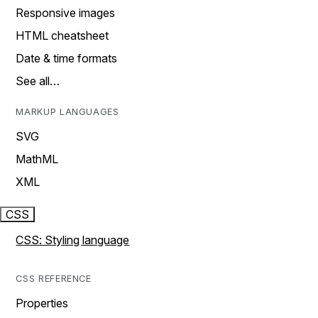
Responsive images
HTML cheatsheet
Date & time formats
See all…
MARKUP LANGUAGES
SVG
MathML
XML
CSS
CSS: Styling language
CSS REFERENCE
Properties