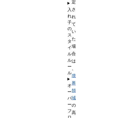
定
さ
入
れ
れ
子
て
の
い
ス
た
タ
場
イ
合
ル
ル
は
ー
、
ル
境
界
オ
領
ー
域
バ
ー
の
フ
高
ロ