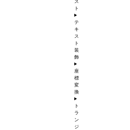
ス
ト
テ
キ
ス
ト
装
飾
座
標
変
換
ト
ラ
ン
ジ