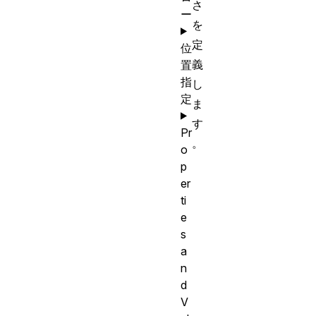
さ
ー
を
定
位
義
置
指
し
定
ま
す
Pr
。
o
p
er
ti
e
s
a
n
d
V