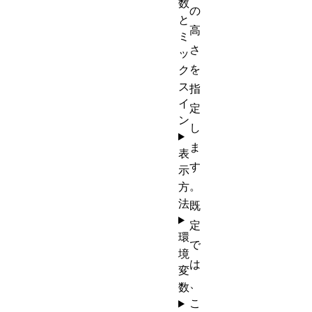
数
の
と
高
ミ
さ
ッ
を
ク
ス
指
イ
定
ン
し
ま
表
す
示
。
方
法
既
定
環
で
境
は
変
、
数
こ