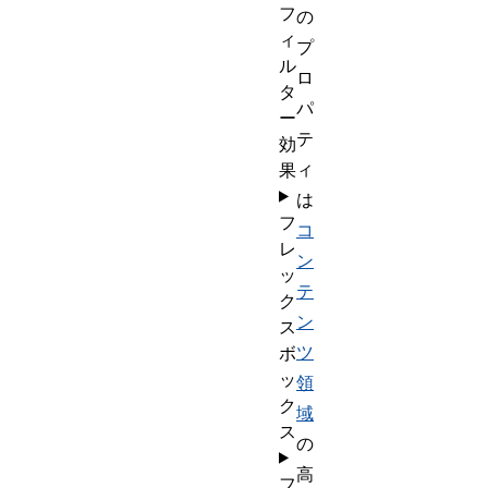
フ
の
ィ
プ
ル
ロ
タ
パ
ー
テ
効
ィ
果
は
フ
コ
レ
ン
ッ
テ
ク
ン
ス
ツ
ボ
ッ
領
ク
域
ス
の
高
フ