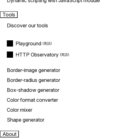
Dynamic scripting with JavaScript module
Tools
Discover our tools
Playground
HTTP Observatory
Border-image generator
Border-radius generator
Box-shadow generator
Color format converter
Color mixer
Shape generator
About