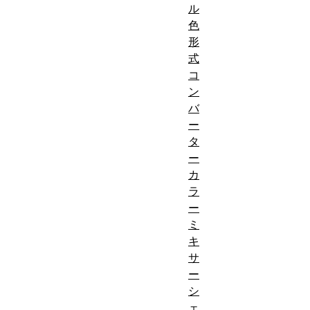
ル
色
形
式
コ
ン
バ
ー
タ
ー
カ
ラ
ー
ミ
キ
サ
ー
シ
ェ