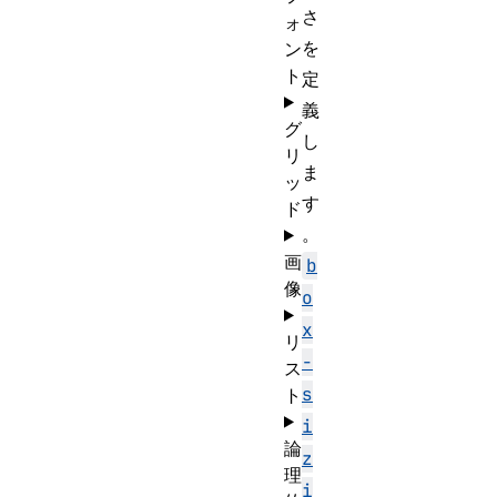
さ
ォ
を
ン
ト
定
義
グ
し
リ
ま
ッ
す
ド
。
画
b
像
o
x
リ
-
ス
s
ト
i
論
z
理
i