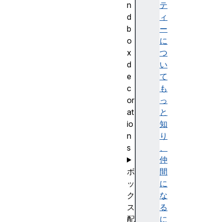
n
テ
d
ィ
b
ー
o
に
x
つ
d
い
e
て
c
も
or
っ
at
と
io
知
n
り
s
、
仲
ボ
間
ッ
に
ク
な
ス
る
配
に