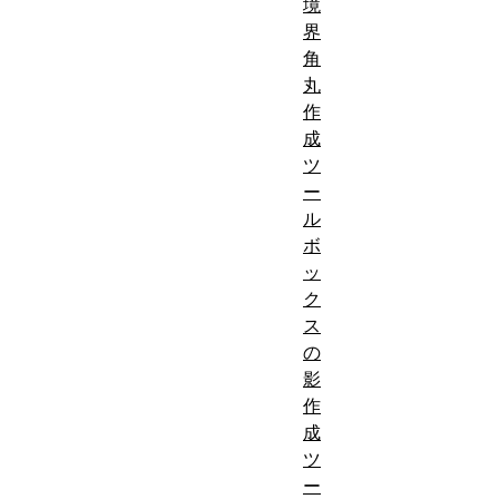
境
界
角
丸
作
成
ツ
ー
ル
ボ
ッ
ク
ス
の
影
作
成
ツ
ー