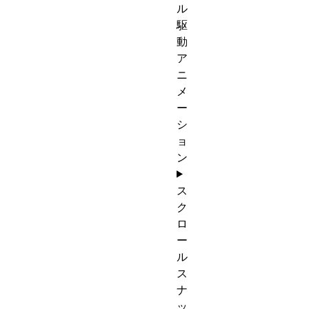
ル
駆
動
ア
ニ
メ
ー
シ
ョ
ン
ス
ク
ロ
ー
ル
ス
ナ
ッ