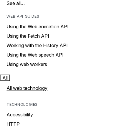
See all…
WEB API GUIDES
Using the Web animation API
Using the Fetch API
Working with the History API
Using the Web speech API
Using web workers
All
All web technology
TECHNOLOGIES
Accessibility
HTTP