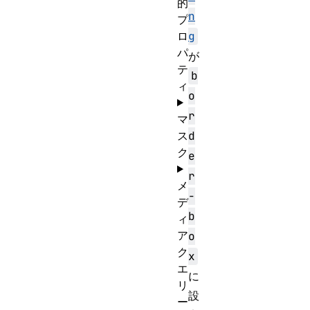
的
n
プ
ロ
g
パ
が
テ
b
ィ
o
r
マ
ス
d
ク
e
r
メ
-
デ
b
ィ
ア
o
ク
x
エ
に
リ
設
ー