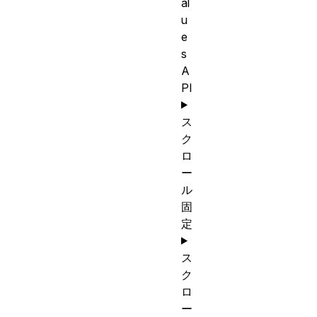
al
u
e
s
A
PI
ス
ク
ロ
ー
ル
固
定
ス
ク
ロ
ー