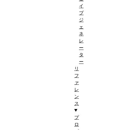
イ
プ
ジ
ェ
ネ
レ
ー
タ
ー
リ
フ
ァ
レ
ン
ス
プ
ロ