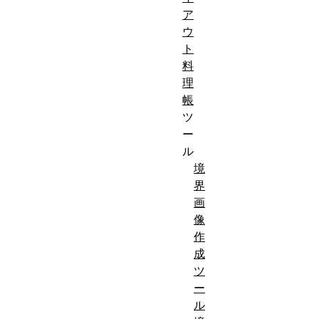
ア
ウ
ト
料
理
帳
ツ
ー
ル
境
界
画
像
作
成
ツ
ー
ル