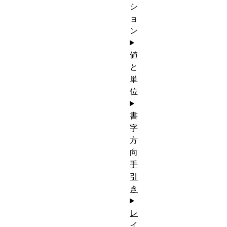
シ
ョ
ン
値
と
単
位
書
字
方
向
手
引
き
レ
イ