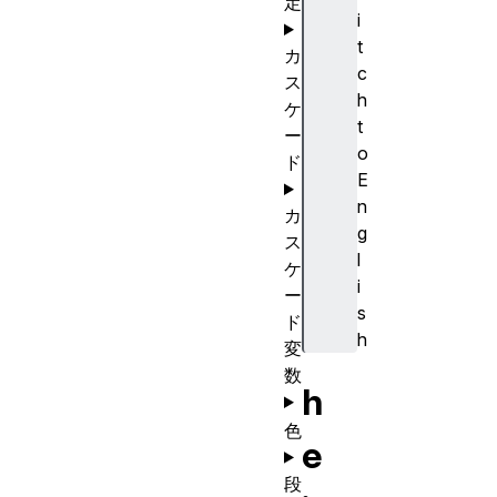
定
i
t
カ
c
ス
h
ケ
t
ー
o
ド
E
n
カ
g
ス
l
ケ
i
ー
s
ド
h
変
数
h
色
e
段