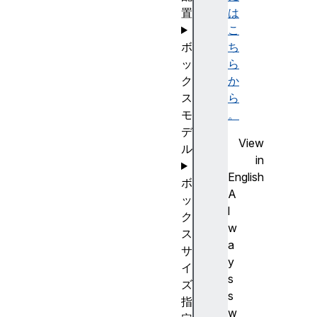
置
は
こ
ボ
ち
ッ
ら
ク
か
ス
ら
モ
。
デ
View
ル
in
English
ボ
A
ッ
l
ク
w
ス
a
サ
y
イ
s
ズ
s
指
w