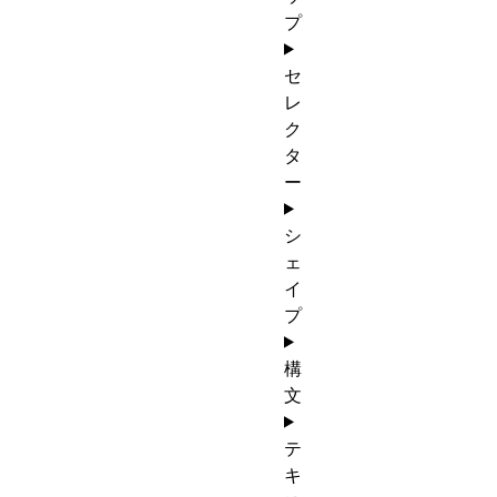
プ
セ
レ
ク
タ
ー
シ
ェ
イ
プ
構
文
テ
キ