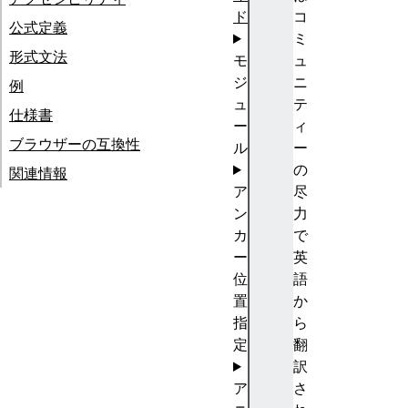
ド
コ
公式定義
ミ
形式文法
モ
ュ
ジ
ニ
例
ュ
テ
仕様書
ー
ィ
ブラウザーの互換性
ル
ー
の
関連情報
ア
尽
ン
力
カ
で
ー
英
位
語
置
か
指
ら
定
翻
訳
ア
さ