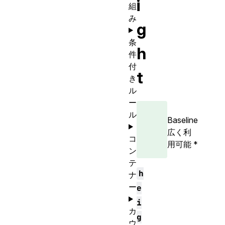
i
組
み
g
条
h
件
付
t
き
ル
ー
ル
Baseline
広く利
コ
用可能
*
ン
テ
h
ナ
ー
e
i
カ
g
ウ