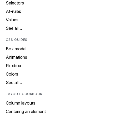
Selectors
At-rules
Values
See all…
CSS GUIDES
Box model
Animations
Flexbox
Colors
See all…
LAYOUT COOKBOOK
Column layouts
Centering an element