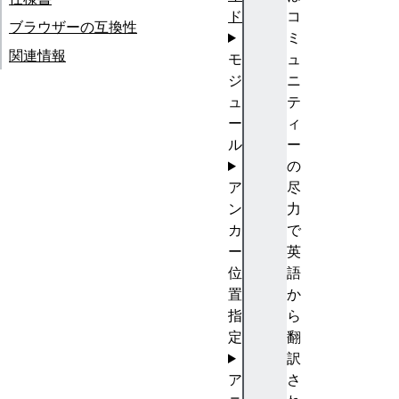
ド
コ
ブラウザーの互換性
ミ
関連情報
モ
ュ
ジ
ニ
ュ
テ
ー
ィ
ル
ー
の
ア
尽
ン
力
カ
で
ー
英
位
語
置
か
指
ら
定
翻
訳
ア
さ