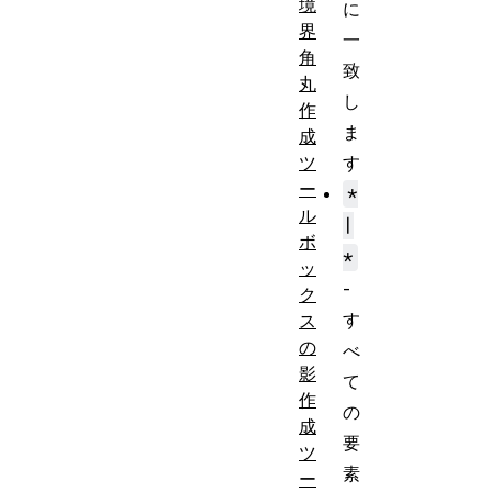
境
に
界
一
角
致
丸
し
作
ま
成
ツ
す
ー
*
ル
|
ボ
*
ッ
-
ク
す
ス
の
べ
影
て
作
の
成
要
ツ
素
ー