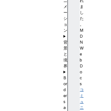
ニ
れ
メ
ま
ー
し
シ
た
ョ
。
ン
M
D
背
N
景
W
と
e
境
b
界
D
o
B
c
or
s
d
コ
er
ミ
s
ュ
a
ニ