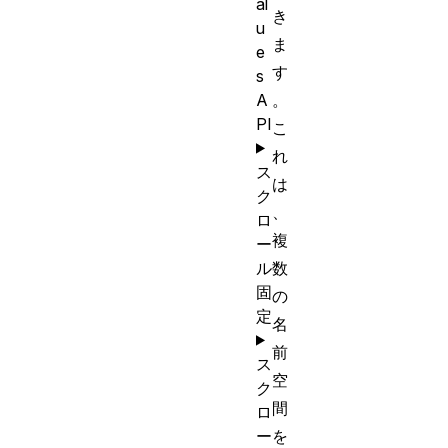
al
き
u
ま
e
す
s
A
。
PI
こ
れ
ス
は
ク
、
ロ
複
ー
ル
数
固
の
定
名
前
ス
空
ク
間
ロ
ー
を