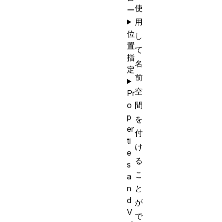
使
ー
用
位
し
置
て
指
名
定
前
空
Pr
o
間
p
を
er
付
ti
け
e
る
s
こ
a
n
と
d
が
V
で