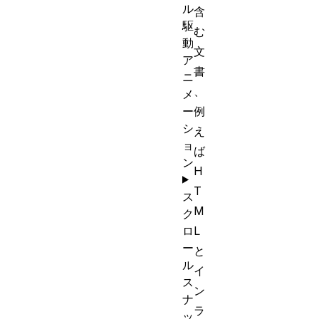
ル
含
駆
む
動
文
ア
書
ニ
、
メ
ー
例
シ
え
ョ
ば
ン
H
T
ス
M
ク
ロ
L
ー
と
ル
イ
ス
ン
ナ
ラ
ッ