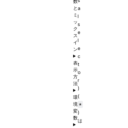
s
数
と
a
ミ
l
ッ
s
ク
e
ス
l
イ
e
ン
c
表
t
示
o
方
r
法
)
(
環
境
*
変
)
数
は