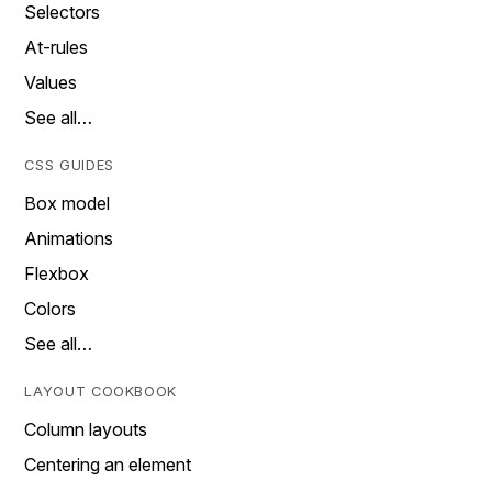
Selectors
At-rules
Values
See all…
CSS GUIDES
Box model
Animations
Flexbox
Colors
See all…
LAYOUT COOKBOOK
Column layouts
Centering an element