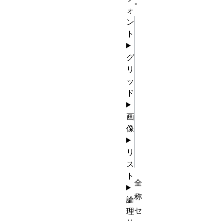
。
ォ
ン
css
ト
/* すべ
グ
ての要素
リ
を選択 
ッ
*/

ド
* {

画
像
color: 
green;

リ
ス
ト
全
称
論
セ
理