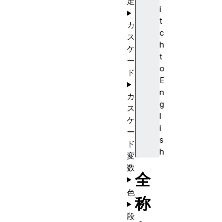
定
i
t
カ
c
ス
h
ケ
t
ー
o
ド
E
n
カ
g
ス
l
ケ
i
ー
s
ド
h
変
数
全
色
称
段