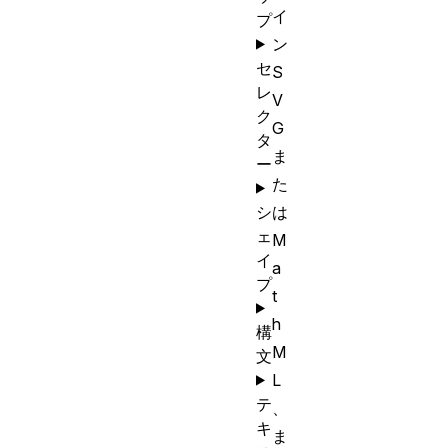
イ
プ
ン
セ
S
レ
V
ク
G
タ
ま
ー
た
シ
は
ェ
M
イ
a
プ
t
h
構
M
文
L
テ
、
キ
ま