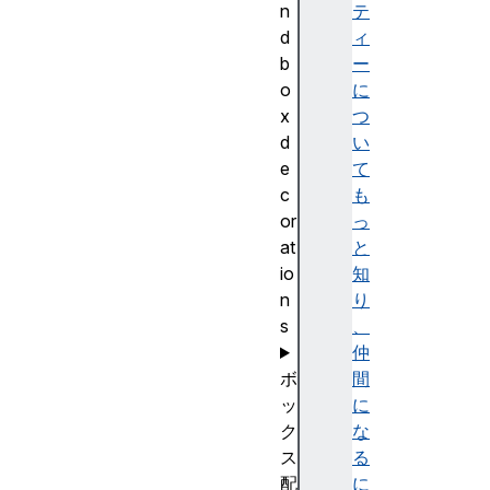
n
テ
d
ィ
b
ー
o
に
x
つ
d
い
e
て
c
も
or
っ
at
と
io
知
n
り
s
、
仲
ボ
間
ッ
に
ク
な
ス
る
配
に