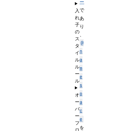
ー
で
入
れ
あ
子
り
の
、
ス
@
タ
n
イ
ル
a
ル
m
ー
e
ル
s
p
オ
ー
a
バ
c
ー
e
フ
を
ロ