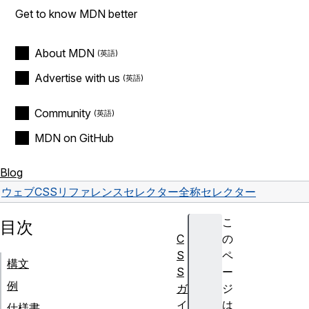
Get to know MDN better
About MDN
Advertise with us
Community
MDN on GitHub
Blog
ウェブ
CSS
リファレンス
セレクター
全称セレクター
こ
目次
C
の
S
ペ
構文
S
ー
例
ガ
ジ
イ
は
仕様書