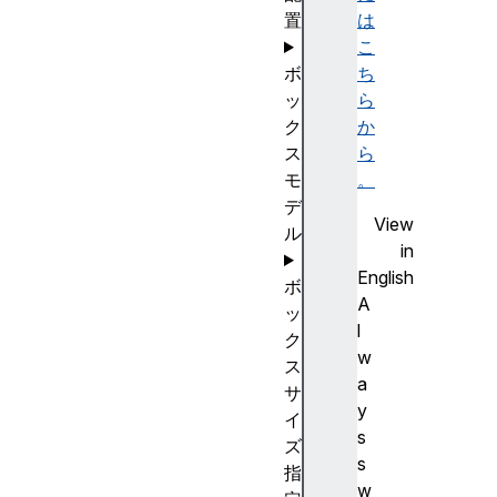
置
は
こ
ボ
ち
ッ
ら
ク
か
ス
ら
モ
。
デ
View
ル
in
English
ボ
A
ッ
l
ク
w
ス
a
サ
y
イ
s
ズ
s
指
w