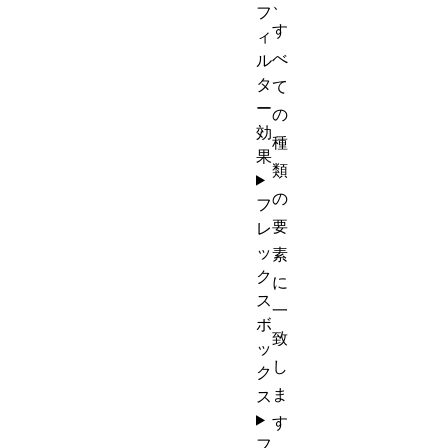
、
フ
す
ィ
べ
ル
タ
て
ー
の
効
種
果
類
の
フ
要
レ
ッ
素
ク
に
ス
一
ボ
致
ッ
し
ク
ま
ス
す
フ