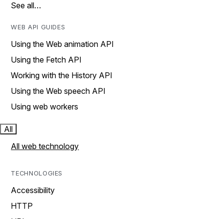
See all…
WEB API GUIDES
Using the Web animation API
Using the Fetch API
Working with the History API
Using the Web speech API
Using web workers
All
All web technology
TECHNOLOGIES
Accessibility
HTTP