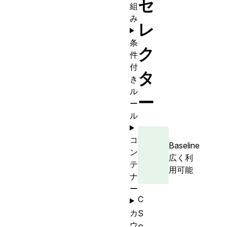
セ
組
み
レ
条
ク
件
付
タ
き
ル
ー
ー
ル
コ
Baseline
ン
広く利
テ
用可能
ナ
ー
C
カ
S
ウ