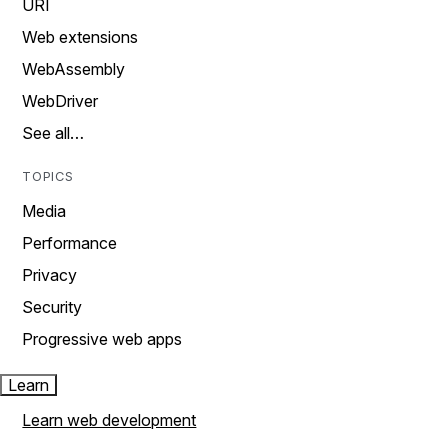
URI
Web extensions
WebAssembly
WebDriver
See all…
TOPICS
Media
Performance
Privacy
Security
Progressive web apps
Learn
Learn web development