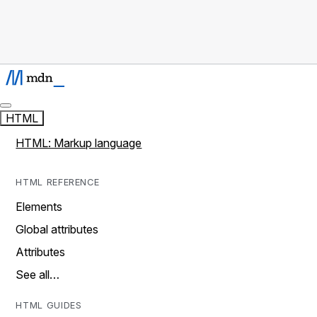
HTML
HTML: Markup language
HTML REFERENCE
Elements
Global attributes
Attributes
See all…
HTML GUIDES