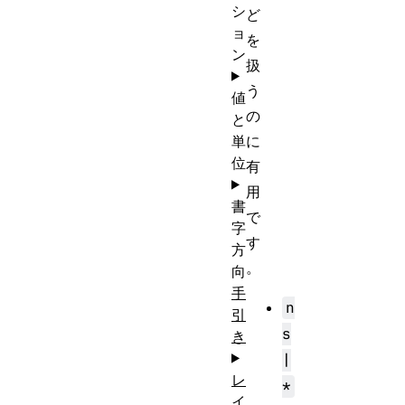
シ
ど
ョ
を
ン
扱
う
値
の
と
単
に
位
有
用
書
で
字
す
方
。
向
手
n
引
s
き
|
レ
*
イ