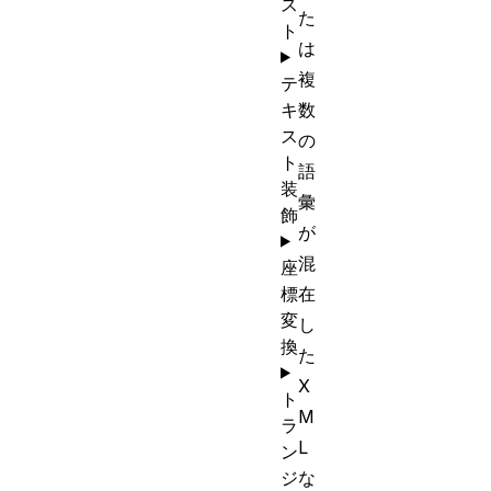
ス
た
ト
は
複
テ
キ
数
ス
の
ト
語
装
彙
飾
が
混
座
標
在
変
し
換
た
X
ト
M
ラ
L
ン
ジ
な