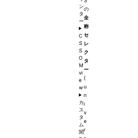
S
ン
の
タ
全
ー
称
セ
C
S
レ
S
ク
O
タ
M
ー
vi
(
e
u
w
n
カ
i
ス
v
タ
e
ム
r
関