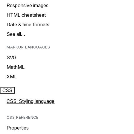
Responsive images
HTML cheatsheet
Date & time formats
See all…
MARKUP LANGUAGES
SVG
MathML
XML
CSS
CSS: Styling language
CSS REFERENCE
Properties