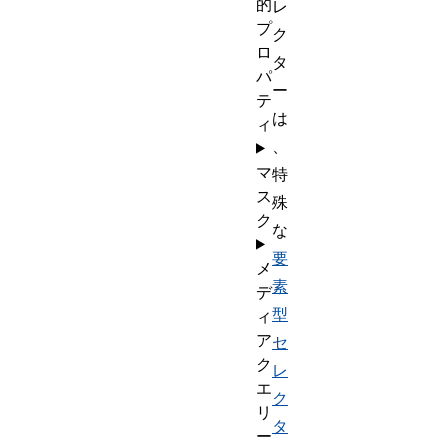
的
レ
プ
ク
ロ
タ
パ
ー
テ
は
ィ
、
マ
特
ス
殊
ク
な
要
メ
素
デ
型
ィ
ア
セ
ク
レ
エ
ク
リ
タ
ー