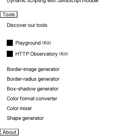
Dynamic scripting with JavaScript module
Tools
Discover our tools
Playground
HTTP Observatory
Border-image generator
Border-radius generator
Box-shadow generator
Color format converter
Color mixer
Shape generator
About