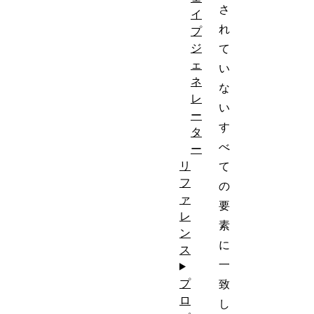
さ
イ
れ
プ
ジ
て
ェ
い
ネ
な
レ
い
ー
す
タ
べ
ー
リ
て
フ
の
ァ
要
レ
素
ン
に
ス
一
プ
致
ロ
し