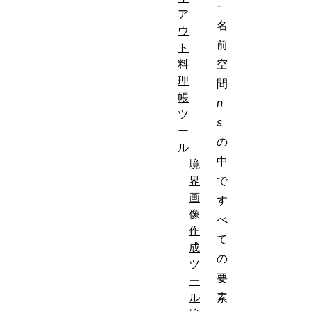
-
ア
名
ウ
前
ト
料
空
理
間
帳
n
ツ
s
ー
の
ル
中
境
界
で
画
す
像
べ
作
て
成
の
ツ
要
ー
ル
素