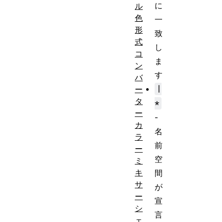
に
ル
色
一
形
致
式
し
コ
ま
ン
す
バ
|
ー
タ
*
ー
-
カ
名
ラ
前
ー
空
ミ
キ
間
サ
が
ー
宣
シ
言
ェ