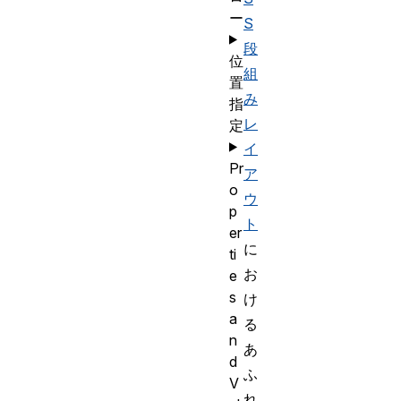
ー
S
段
位
組
置
み
指
レ
定
イ
Pr
ア
o
ウ
p
ト
er
に
ti
お
e
s
け
a
る
n
あ
d
ふ
V
れ