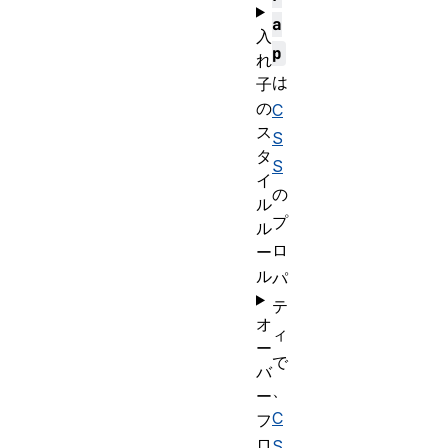
a
入
p
れ
は
子
の
C
ス
S
タ
S
イ
の
ル
プ
ル
ロ
ー
ル
パ
テ
オ
ィ
ー
で
バ
、
ー
C
フ
ロ
S