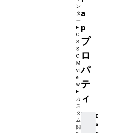
ン
a
タ
ー
p
C
プ
S
S
ロ
O
M
パ
vi
e
テ
w
ィ
カ
ス
タ
E
ム
x
関
p