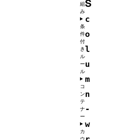
S
組
み
c
条
o
件
付
l
き
ル
u
ー
ル
m
コ
n
ン
テ
-
ナ
ー
w
カ
r
ウ