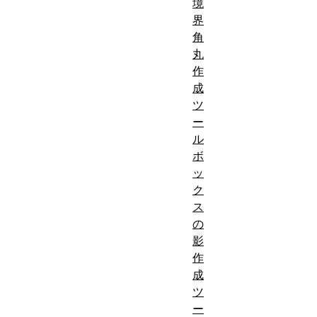
境
界
角
丸
作
成
ツ
ー
ル
ボ
ッ
ク
ス
の
影
作
成
ツ
ー