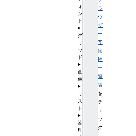
ォ
ラ
ン
ウ
ト
ザ
ー
グ
互
リ
ッ
換
ド
性
一
画
覧
像
表
を
リ
ス
チ
ト
ェ
ッ
論
ク
理
し