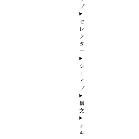
プ
セ
レ
ク
タ
ー
シ
ェ
イ
プ
構
文
テ
キ