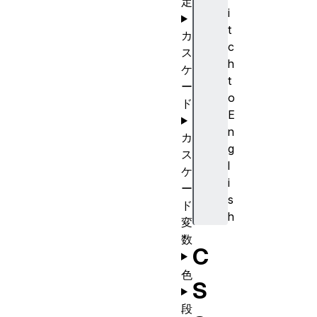
定
i
t
カ
c
ス
h
ケ
t
ー
o
ド
E
n
カ
g
ス
l
ケ
i
ー
s
ド
h
変
数
C
色
S
段