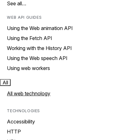
See all…
WEB API GUIDES
Using the Web animation API
Using the Fetch API
Working with the History API
Using the Web speech API
Using web workers
All
All web technology
TECHNOLOGIES
Accessibility
HTTP