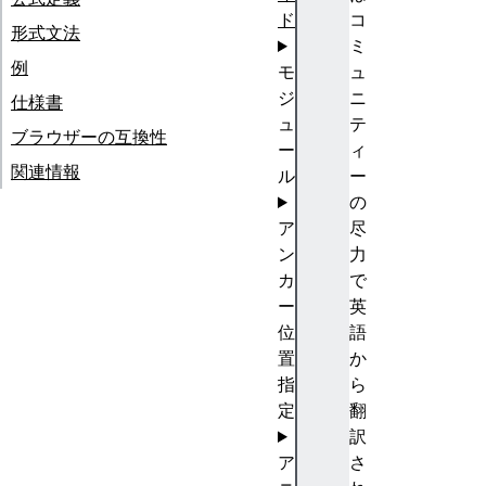
ド
コ
形式文法
ミ
例
モ
ュ
ジ
ニ
仕様書
ュ
テ
ブラウザーの互換性
ー
ィ
関連情報
ル
ー
の
ア
尽
ン
力
カ
で
ー
英
位
語
置
か
指
ら
定
翻
訳
ア
さ