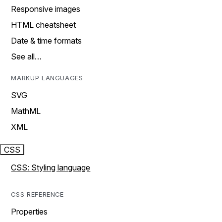
Responsive images
HTML cheatsheet
Date & time formats
See all…
MARKUP LANGUAGES
SVG
MathML
XML
CSS
CSS: Styling language
CSS REFERENCE
Properties