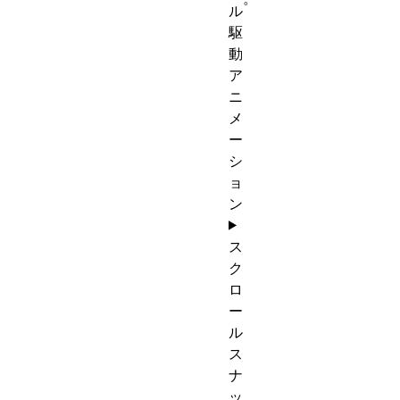
ル
駆
動
ア
ニ
メ
ー
シ
ョ
ン
ス
ク
ロ
ー
ル
ス
ナ
ッ