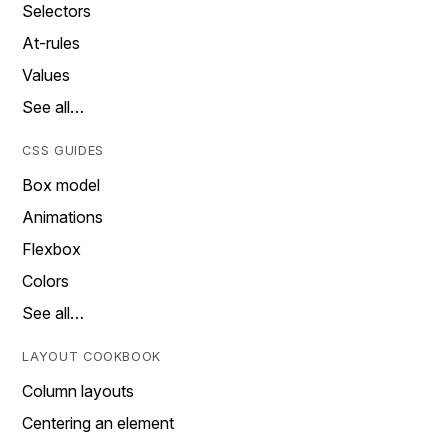
Selectors
At-rules
Values
See all…
CSS GUIDES
Box model
Animations
Flexbox
Colors
See all…
LAYOUT COOKBOOK
Column layouts
Centering an element