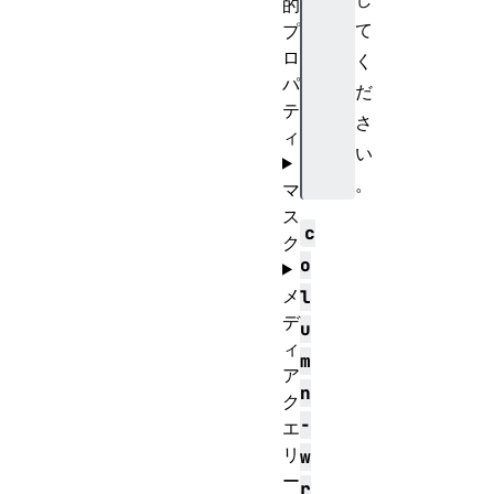
的
て
プ
ロ
く
パ
だ
テ
さ
ィ
い
。
マ
ス
c
ク
o
メ
l
デ
u
ィ
m
ア
n
ク
-
エ
リ
w
ー
r