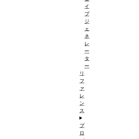
イ
プ
ジ
ェ
ネ
レ
ー
タ
ー
リ
フ
ァ
レ
ン
ス
プ
ロ