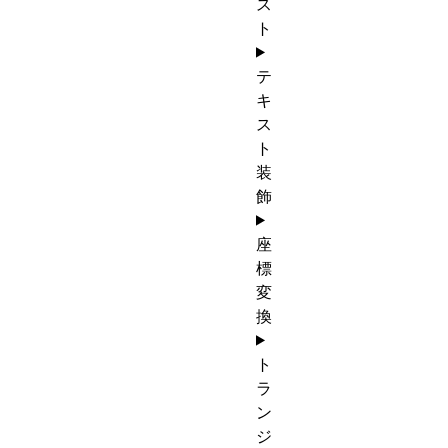
ス
ト
テ
キ
ス
ト
装
飾
座
標
変
換
ト
ラ
ン
ジ