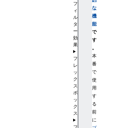
フ
な
ィ
機
ル
能
タ
ー
で
効
す
果
。
本
フ
番
レ
で
ッ
ク
使
ス
用
ボ
す
ッ
る
ク
前
ス
に
フ
ブ