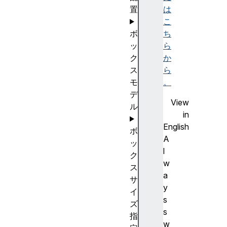
置
は
こ
ボ
ち
ッ
ら
ク
か
ス
ら
モ
。
デ
View
ル
in
English
ボ
A
ッ
l
ク
w
ス
a
サ
y
イ
s
ズ
s
指
w