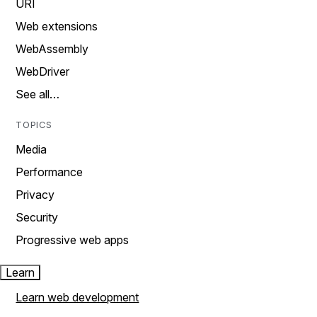
URI
Web extensions
WebAssembly
WebDriver
See all…
TOPICS
Media
Performance
Privacy
Security
Progressive web apps
Learn
Learn web development