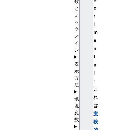
数
e
と
ミ
r
ッ
i
ク
m
ス
e
イ
n
ン
t
表
a
示
l
方
:
法
こ
れ
環
は
境
変
実
数
験
的