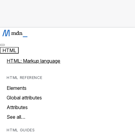
HTML
HTML: Markup language
HTML REFERENCE
Elements
Global attributes
Attributes
See all…
HTML GUIDES