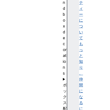
n
テ
d
ィ
b
ー
o
に
x
つ
d
い
e
て
c
も
or
っ
at
と
io
知
n
り
s
、
仲
ボ
間
ッ
に
ク
な
ス
る
配
に