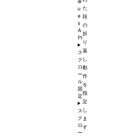
al
た
u
e
段
s
の
A
折
PI
り
返
ス
し
ク
ロ
動
ー
作
ル
を
固
指
定
定
し
ス
ク
ま
ロ
す
ー
。