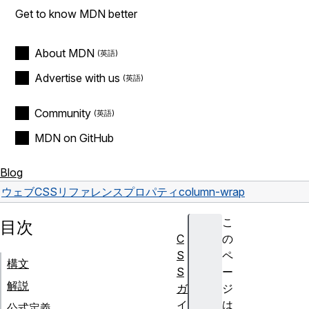
Get to know MDN better
About MDN
Advertise with us
Community
MDN on GitHub
Blog
ウェブ
CSS
リファレンス
プロパティ
column-wrap
こ
目次
C
の
S
ペ
構文
S
ー
解説
ガ
ジ
イ
は
公式定義