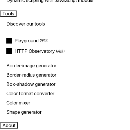
Dynamic scripting with JavaScript module
Tools
Discover our tools
Playground
HTTP Observatory
Border-image generator
Border-radius generator
Box-shadow generator
Color format converter
Color mixer
Shape generator
About