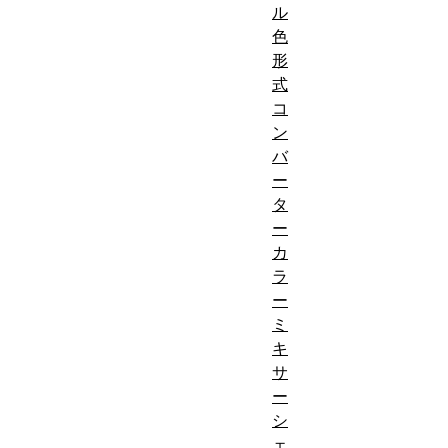
ル
色
形
式
コ
ン
バ
ー
タ
ー
カ
ラ
ー
ミ
キ
サ
ー
シ
ェ