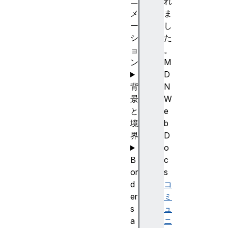
ニ
れ
メ
ま
ー
し
シ
た
ョ
。
ン
M
D
背
N
景
W
と
e
境
b
界
D
o
B
c
or
s
d
コ
er
ミ
s
ュ
a
ニ