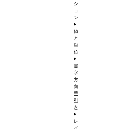
シ
ョ
ン
値
と
単
位
書
字
方
向
手
引
き
レ
イ