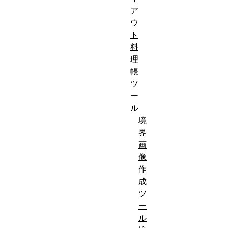
ア
ウ
ト
料
理
帳
ツ
ー
ル
境
界
画
像
作
成
ツ
ー
ル