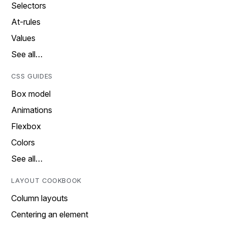
Selectors
At-rules
Values
See all…
CSS GUIDES
Box model
Animations
Flexbox
Colors
See all…
LAYOUT COOKBOOK
Column layouts
Centering an element