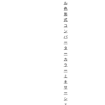
ル
色
形
式
コ
ン
バ
ー
タ
ー
カ
ラ
ー
ミ
キ
サ
ー
シ
ェ