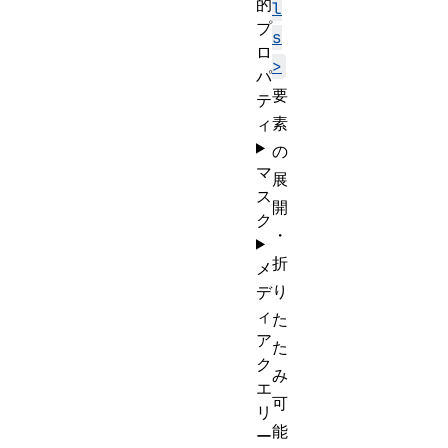
的
l
プ
s
ロ
>
パ
要
テ
素
ィ
の
マ
展
ス
開
ク
・
折
メ
り
デ
ィ
た
ア
た
ク
み
エ
可
リ
能
ー