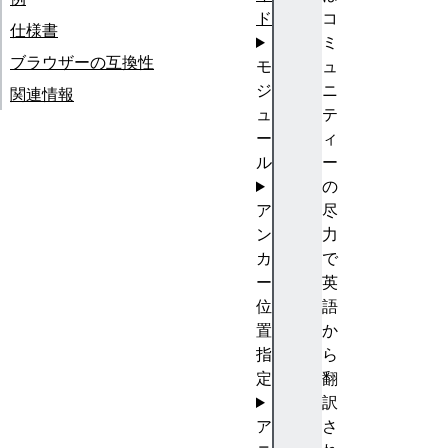
ド
コ
仕様書
ミ
ブラウザーの互換性
モ
ュ
ジ
ニ
関連情報
ュ
テ
ー
ィ
ル
ー
の
ア
尽
ン
力
カ
で
ー
英
位
語
置
か
指
ら
定
翻
訳
ア
さ