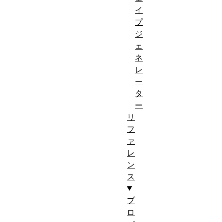
イ
プ
ジ
ェ
ネ
レ
ー
タ
ー
リ
フ
ァ
レ
ン
ス
プ
ロ