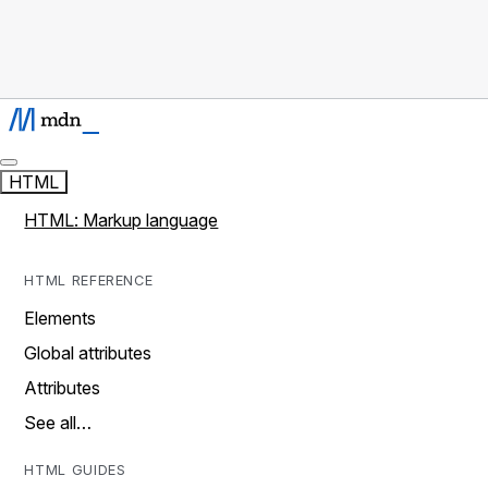
HTML
HTML: Markup language
HTML REFERENCE
Elements
Global attributes
Attributes
See all…
HTML GUIDES