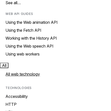
See all…
WEB API GUIDES
Using the Web animation API
Using the Fetch API
Working with the History API
Using the Web speech API
Using web workers
All
All web technology
TECHNOLOGIES
Accessibility
HTTP