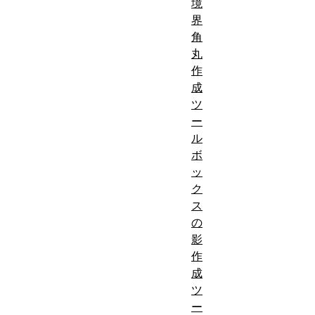
境
界
角
丸
作
成
ツ
ー
ル
ボ
ッ
ク
ス
の
影
作
成
ツ
ー