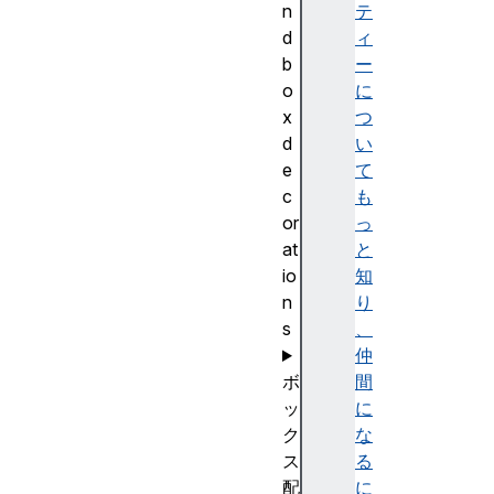
n
テ
d
ィ
b
ー
o
に
x
つ
d
い
e
て
c
も
or
っ
at
と
io
知
n
り
s
、
仲
ボ
間
ッ
に
ク
な
ス
る
配
に