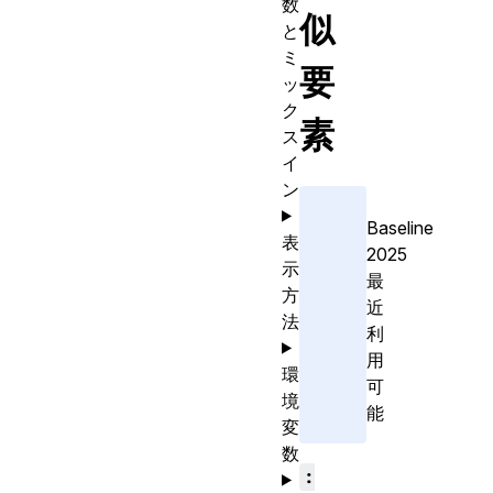
数
似
と
ミ
要
ッ
ク
素
ス
イ
ン
Baseline
表
2025
示
最
方
近
法
利
用
環
可
境
能
変
数
: