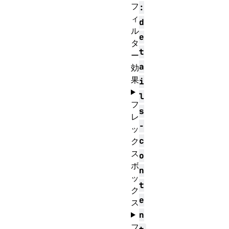
フ
:
ィ
d
ル
e
タ
t
ー
a
効
果
i
l
フ
s
レ
-
ッ
c
ク
ス
o
ボ
n
ッ
t
ク
e
ス
n
フ