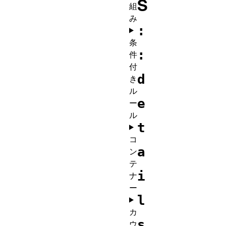
S
組
み
:
条
:
件
付
d
き
ル
e
ー
ル
t
コ
a
ン
テ
i
ナ
ー
l
カ
s
ウ