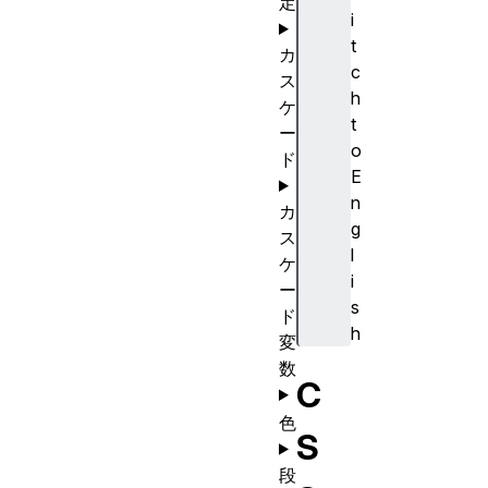
定
i
t
カ
c
ス
h
ケ
t
ー
o
ド
E
n
カ
g
ス
l
ケ
i
ー
s
ド
h
変
数
C
色
S
段