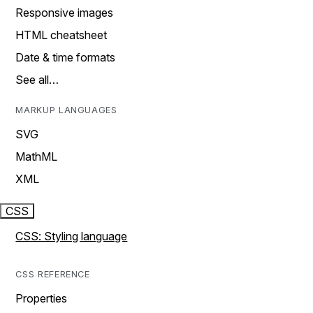
Responsive images
HTML cheatsheet
Date & time formats
See all…
MARKUP LANGUAGES
SVG
MathML
XML
CSS
CSS: Styling language
CSS REFERENCE
Properties