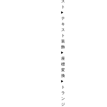
ス
ト
テ
キ
ス
ト
装
飾
座
標
変
換
ト
ラ
ン
ジ