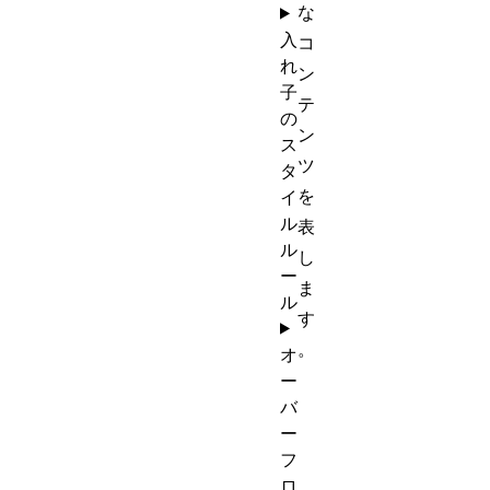
な
入
コ
れ
ン
子
テ
の
ン
ス
ツ
タ
を
イ
ル
表
ル
し
ー
ま
ル
す
。
オ
ー
バ
ー
フ
ロ