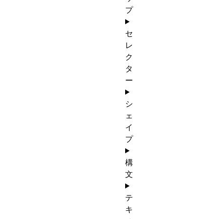
プ
セ
レ
ク
タ
ー
シ
ェ
イ
プ
構
文
テ
キ