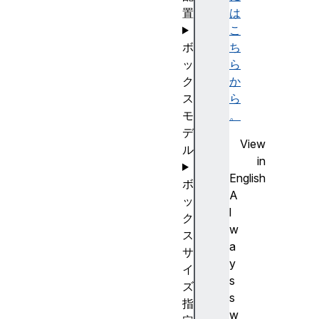
置
は
こ
ボ
ち
ッ
ら
ク
か
ス
ら
モ
。
デ
View
ル
in
English
ボ
A
ッ
l
ク
w
ス
a
サ
y
イ
s
ズ
s
指
w