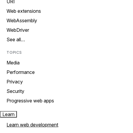
URI
Web extensions
WebAssembly
WebDriver
See all…
TOPICS
Media
Performance
Privacy
Security
Progressive web apps
Learn
Learn web development