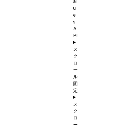
al
u
e
s
A
PI
ス
ク
ロ
ー
ル
固
定
ス
ク
ロ
ー