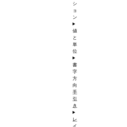
シ
ョ
ン
値
と
単
位
書
字
方
向
手
引
き
レ
イ