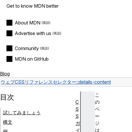
Get to know MDN better
About MDN
Advertise with us
Community
MDN on GitHub
Blog
ウェブ
CSS
リファレンス
セレクター
::details-content
こ
目次
C
の
S
ペ
試してみましょう
S
ー
構文
ガ
ジ
イ
は
例