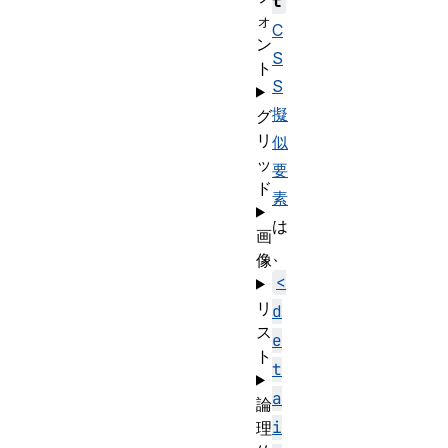
t
ォ
C
ン
S
ト
S
擬
グ
リ
似
ッ
要
ド
素
は
画
、
像
<
リ
d
ス
e
ト
t
a
論
i
理