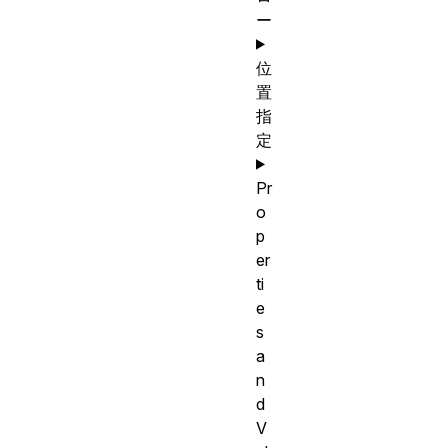
ー
位
置
指
定
Pr
o
p
er
ti
e
s
a
n
d
V