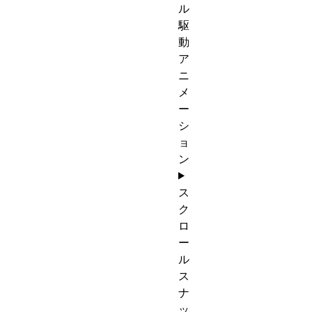
ル
駆
動
ア
ニ
メ
ー
シ
ョ
ン
ス
ク
ロ
ー
ル
ス
ナ
ッ