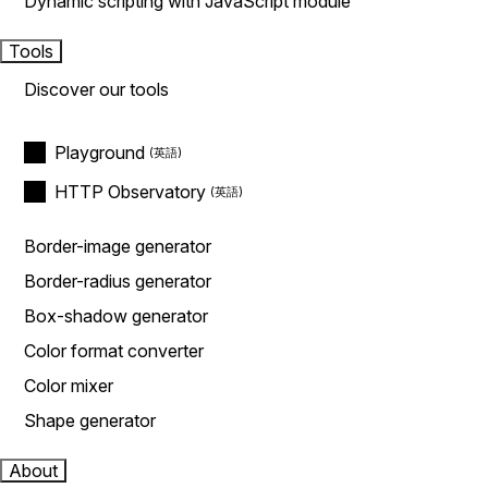
Dynamic scripting with JavaScript module
Tools
Discover our tools
Playground
HTTP Observatory
Border-image generator
Border-radius generator
Box-shadow generator
Color format converter
Color mixer
Shape generator
About