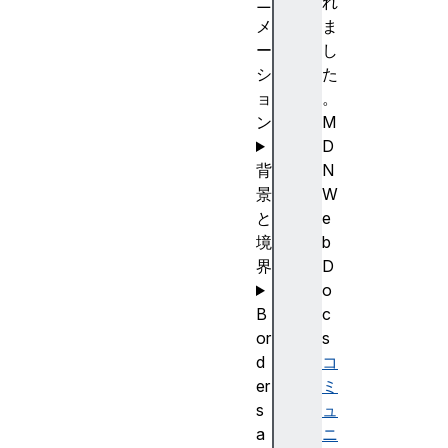
ニ
れ
メ
ま
ー
し
シ
た
ョ
。
ン
M
D
背
N
景
W
と
e
境
b
界
D
o
B
c
or
s
d
コ
er
ミ
s
ュ
a
ニ