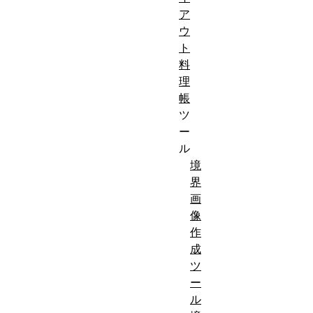
ア
ウ
ト
料
理
帳
ツ
ー
ル
境
界
画
像
作
成
ツ
ー
ル