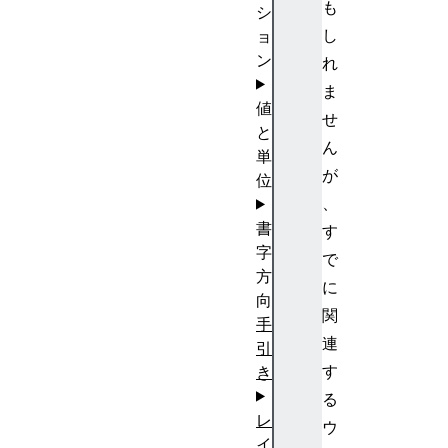
も
シ
し
ョ
ン
れ
ま
値
せ
と
ん
単
が
位
、
書
す
字
で
方
に
向
関
手
連
引
す
き
る
レ
ウ
イ