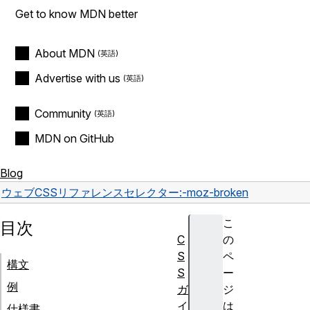
Get to know MDN better
About MDN
Advertise with us
Community
MDN on GitHub
Blog
ウェブ
CSS
リファレンス
セレクター
:-moz-broken
こ
目次
C
の
S
ペ
構文
S
ー
例
ガ
ジ
イ
は
仕様書