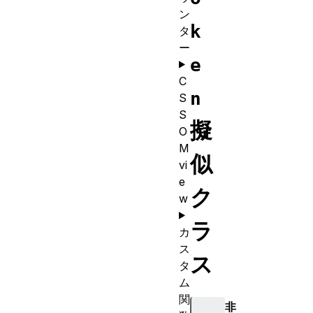
ン
k
タ
ー
e
C
n
S
S
擬
O
M
似
vi
e
ク
w
ラ
カ
ス
ス
タ
ム
関
非