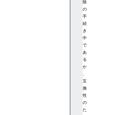
境
除
界
の
角
手
丸
続
作
き
成
中
ツ
ー
で
ル
あ
ボ
る
ッ
か
ク
、
ス
互
の
影
換
作
性
成
の
ツ
た
ー