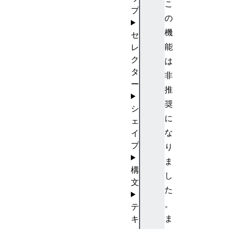
こ
プ
の
機
セ
能
レ
ク
は
タ
非
ー
推
奨
シ
に
ェ
な
イ
プ
り
ま
構
し
文
た
。
テ
ま
キ