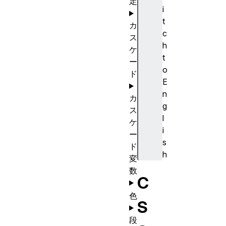
定
i
t
カ
c
ス
h
ケ
t
ー
o
ド
E
n
カ
g
ス
l
ケ
i
ー
s
ド
h
変
数
C
色
S
段