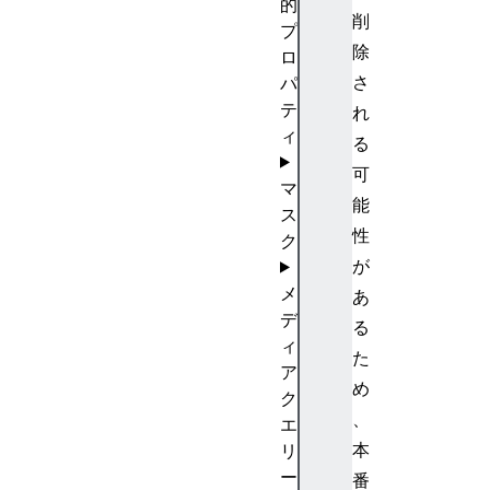
的
削
プ
除
ロ
さ
パ
テ
れ
ィ
る
可
マ
能
ス
性
ク
が
メ
あ
デ
る
ィ
た
ア
め
ク
、
エ
本
リ
ー
番