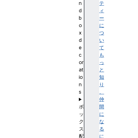
n
テ
d
ィ
b
ー
o
に
x
つ
d
い
e
て
c
も
or
っ
at
と
io
知
n
り
s
、
仲
ボ
間
ッ
に
ク
な
ス
る
配
に