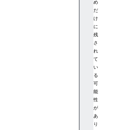
め
ル
だ
色
形
け
式
に
コ
残
ン
さ
バ
れ
ー
て
タ
ー
い
カ
る
ラ
可
ー
能
ミ
性
キ
が
サ
ー
あ
シ
り
ェ