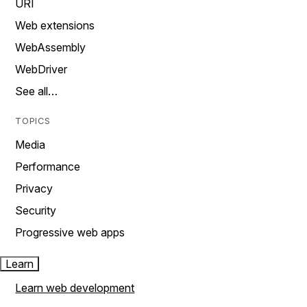
URI
Web extensions
WebAssembly
WebDriver
See all…
TOPICS
Media
Performance
Privacy
Security
Progressive web apps
Learn
Learn web development