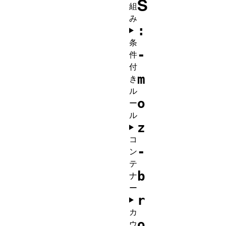
S
組
み
:
条
-
件
付
m
き
ル
o
ー
ル
z
コ
-
ン
テ
b
ナ
ー
r
カ
o
ウ