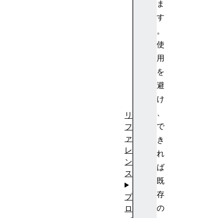
ま
イ
す
プ
。
ジ
使
ェ
ネ
用
レ
を
ー
避
タ
け
ー
、
リ
で
フ
ァ
き
レ
れ
ン
ば
ス
既
存
プ
の
ロ