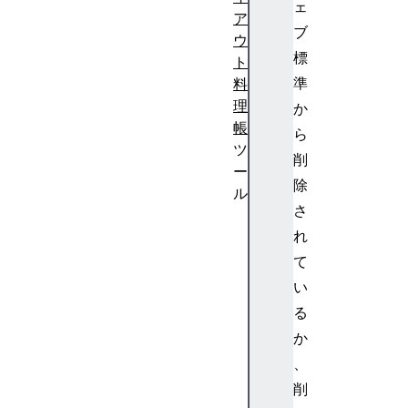
ェ
ア
ブ
ウ
標
ト
準
料
理
か
帳
ら
ツ
削
ー
除
ル
さ
境
れ
界
画
て
像
い
作
る
成
か
ツ
、
ー
削
ル