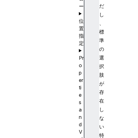
だ
ー
し
位
、
置
標
指
準
定
の
選
Pr
o
択
p
肢
er
が
ti
存
e
在
s
し
a
n
な
d
い
V
特