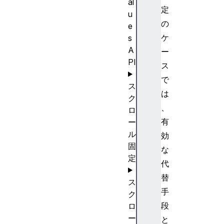
al
定
u
の
e
ケ
s
A
ー
PI
ス
で
ス
は
ク
、
ロ
有
ー
ル
効
固
な
定
代
替
ス
手
ク
段
ロ
ー
と