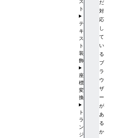
ス
だ
ト
対
応
テ
し
キ
て
ス
い
ト
装
る
飾
ブ
ラ
座
ウ
標
ザ
変
ー
換
が
ト
あ
ラ
る
ン
か
ジ