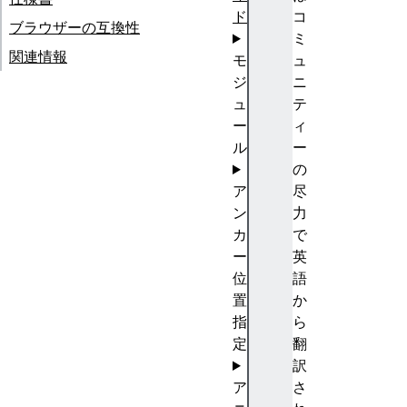
ド
コ
ブラウザーの互換性
ミ
関連情報
モ
ュ
ジ
ニ
ュ
テ
ー
ィ
ル
ー
の
ア
尽
ン
力
カ
で
ー
英
位
語
置
か
指
ら
定
翻
訳
ア
さ