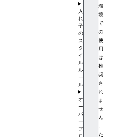
環
入
境
れ
で
子
の
の
使
ス
タ
用
イ
は
ル
推
ル
奨
ー
さ
ル
れ
オ
ま
ー
せ
バ
ん
ー
。
フ
た
ロ