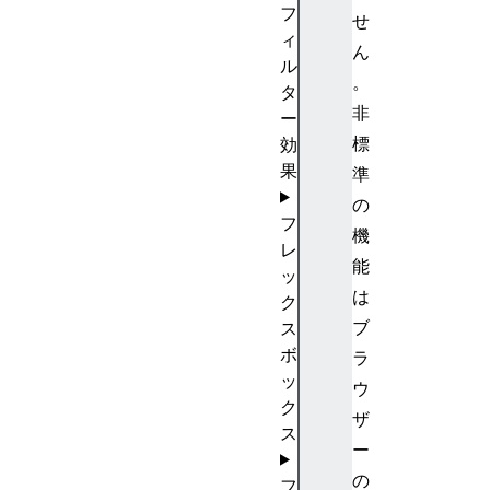
フ
せ
ィ
ん
ル
。
タ
非
ー
標
効
果
準
の
フ
機
レ
能
ッ
は
ク
ブ
ス
ボ
ラ
ッ
ウ
ク
ザ
ス
ー
の
フ