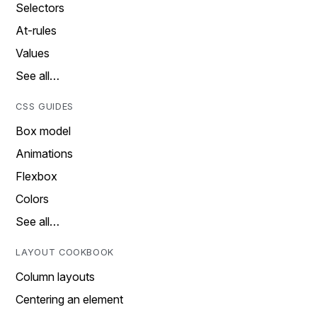
Selectors
At-rules
Values
See all…
CSS GUIDES
Box model
Animations
Flexbox
Colors
See all…
LAYOUT COOKBOOK
Column layouts
Centering an element