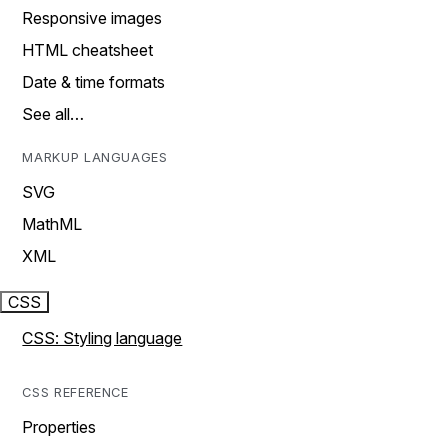
Responsive images
HTML cheatsheet
Date & time formats
See all…
MARKUP LANGUAGES
SVG
MathML
XML
CSS
CSS: Styling language
CSS REFERENCE
Properties