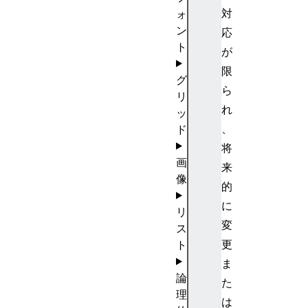
対
ォ
ン
応
ト
が
限
グ
ら
リ
れ
ッ
、
ド
将
画
来
像
的
に
リ
変
ス
更
ト
ま
論
た
理
は