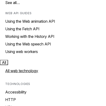
See all…
WEB API GUIDES
Using the Web animation API
Using the Fetch API
Working with the History API
Using the Web speech API
Using web workers
All
All web technology
TECHNOLOGIES
Accessibility
HTTP