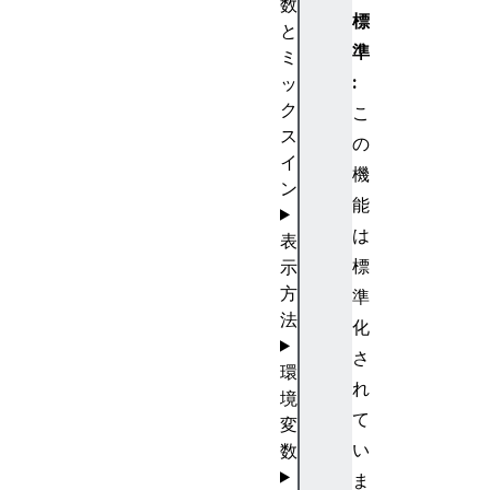
数
標
と
準
ミ
:
ッ
ク
こ
ス
の
イ
機
ン
能
は
表
標
示
方
準
法
化
さ
環
れ
境
て
変
い
数
ま