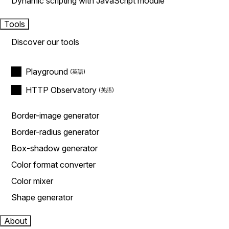
Dynamic scripting with JavaScript module
Tools
Discover our tools
Playground
HTTP Observatory
Border-image generator
Border-radius generator
Box-shadow generator
Color format converter
Color mixer
Shape generator
About