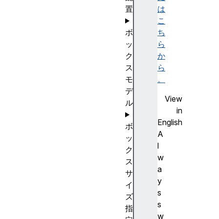
置
は
こ
ボ
ち
ッ
ら
ク
か
ス
ら
モ
。
デ
View
ル
in
English
ボ
A
ッ
l
ク
w
ス
a
サ
y
イ
s
ズ
s
指
w