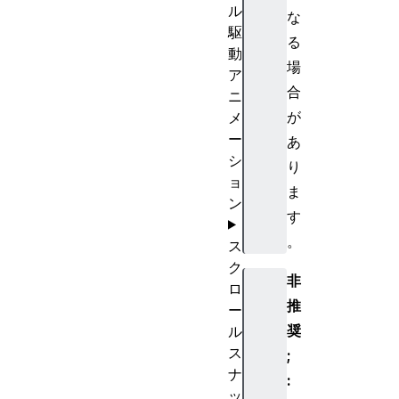
ル
な
駆
る
動
場
ア
合
ニ
が
メ
ー
あ
シ
り
ョ
ま
ン
す
。
ス
ク
非
ロ
推
ー
奨
ル
ス
;
ナ
:
ッ