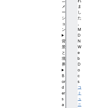
ニ
れ
メ
ま
ー
し
シ
た
ョ
。
ン
M
D
背
N
景
W
と
e
境
b
界
D
o
B
c
or
s
d
コ
er
ミ
s
ュ
a
ニ