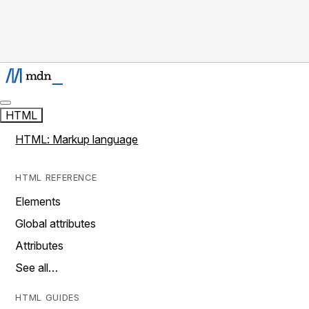
HTML
HTML: Markup language
HTML REFERENCE
Elements
Global attributes
Attributes
See all…
HTML GUIDES