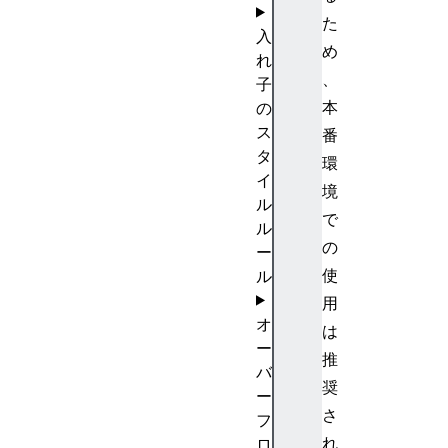
た
入
め
れ
、
子
本
の
ス
番
タ
環
イ
境
ル
で
ル
の
ー
使
ル
用
オ
は
ー
推
バ
奨
ー
さ
フ
れ
ロ