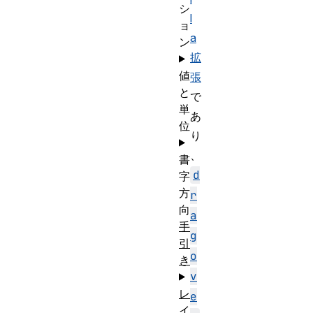
シ
l
ョ
a
ン
拡
値
張
と
で
単
あ
位
り
、
書
d
字
方
r
向
a
手
g
引
o
き
v
レ
e
イ