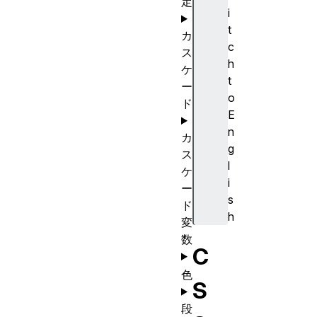
定
i
t
カ
c
ス
h
ケ
t
ー
o
ド
E
n
カ
g
ス
l
ケ
i
ー
s
ド
h
変
数
C
色
S
段