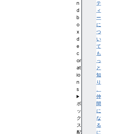
n
テ
d
ィ
b
ー
o
に
x
つ
d
い
e
て
c
も
or
っ
at
と
io
知
n
り
s
、
仲
ボ
間
ッ
に
ク
な
ス
る
配
に