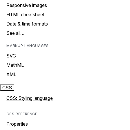
Responsive images
HTML cheatsheet
Date & time formats
See all…
MARKUP LANGUAGES
SVG
MathML
XML
CSS
CSS: Styling language
CSS REFERENCE
Properties