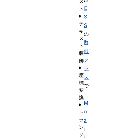
ス
C
ト
S
テ
S
キ
の
ス
擬
ト
似
装
ク
飾
ラ
座
ス
標
で
変
、
換
M
o
ト
ラ
z
ン
i
ジ
l