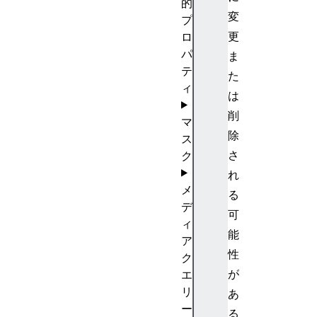
的
変
プ
更
ロ
パ
ま
テ
た
ィ
は
削
マ
除
ス
さ
ク
れ
メ
る
デ
可
ィ
能
ア
性
ク
が
エ
リ
あ
ー
る