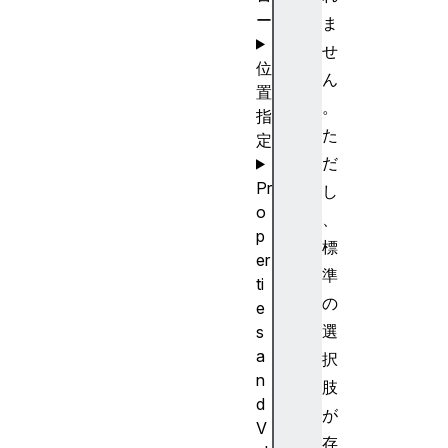
ー
ま
せ
位
ん
置
。
指
た
定
だ
Pr
し
o
、
p
標
er
準
ti
の
e
選
s
a
択
n
肢
d
が
V
存