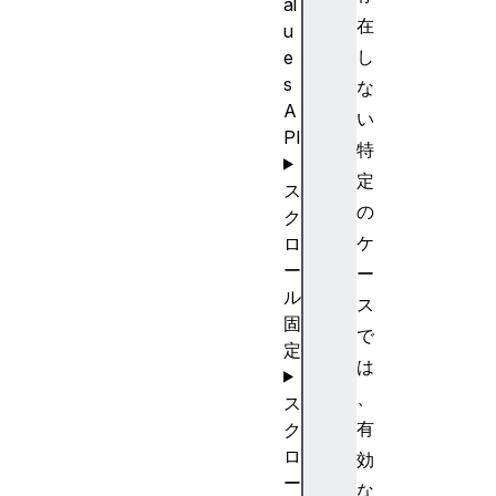
al
在
u
し
e
s
な
A
い
PI
特
定
ス
の
ク
ケ
ロ
ー
ー
ル
ス
固
で
定
は
、
ス
有
ク
ロ
効
ー
な