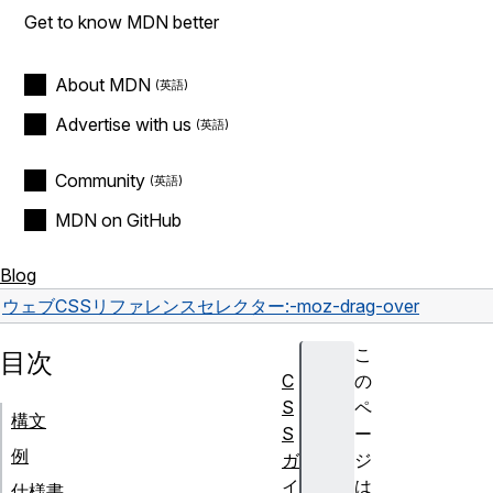
Get to know MDN better
About MDN
Advertise with us
Community
MDN on GitHub
Blog
ウェブ
CSS
リファレンス
セレクター
:-moz-drag-over
こ
目次
C
の
S
ペ
構文
S
ー
例
ガ
ジ
イ
は
仕様書