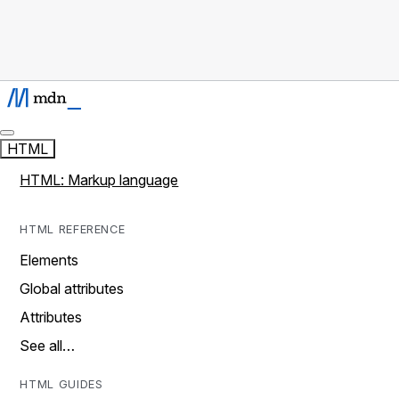
HTML
HTML: Markup language
HTML REFERENCE
Elements
Global attributes
Attributes
See all…
HTML GUIDES