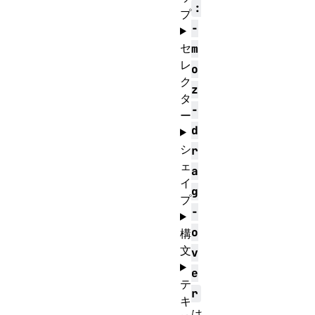
:
プ
-
セ
m
レ
o
ク
z
タ
-
ー
d
シ
r
ェ
a
イ
g
プ
-
o
構
文
v
e
テ
r
キ
は