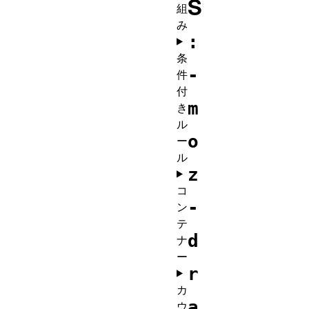
S
組
み
:
条
-
件
付
m
き
ル
o
ー
ル
z
コ
-
ン
テ
d
ナ
ー
r
カ
a
ウ