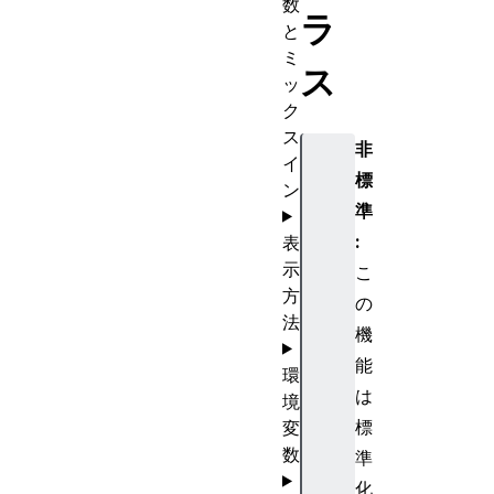
数
ラ
と
ミ
ス
ッ
ク
ス
非
イ
標
ン
準
:
表
示
こ
方
の
法
機
能
環
は
境
標
変
数
準
化