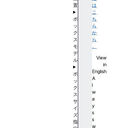
置
は
こ
ボ
ち
ッ
ら
ク
か
ス
ら
モ
。
デ
View
ル
in
English
ボ
A
ッ
l
ク
w
ス
a
サ
y
イ
s
ズ
s
指
w