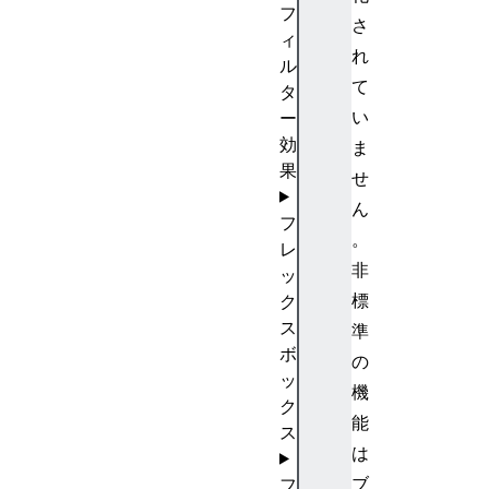
フ
さ
ィ
れ
ル
て
タ
い
ー
効
ま
果
せ
ん
フ
。
レ
非
ッ
標
ク
ス
準
ボ
の
ッ
機
ク
能
ス
は
ブ
フ