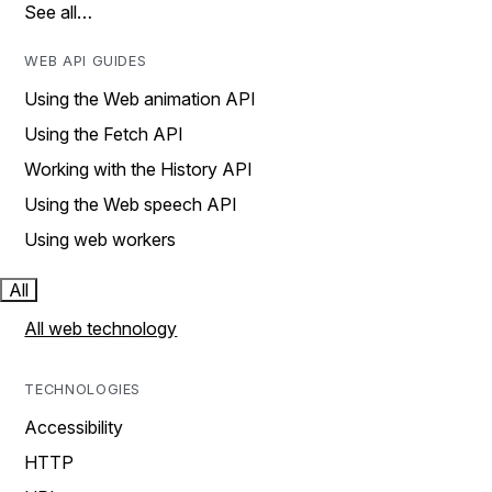
See all…
WEB API GUIDES
Using the Web animation API
Using the Fetch API
Working with the History API
Using the Web speech API
Using web workers
All
All web technology
TECHNOLOGIES
Accessibility
HTTP