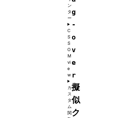
ン
g
タ
ー
-
C
o
S
S
v
O
M
e
vi
e
r
w
擬
カ
ス
似
タ
ム
ク
関