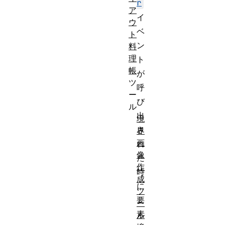
r
ア
イ
ウ
ベ
ト
ン
料
理
ト
帳
が
ツ
呼
ー
び
ル
出
境
さ
界
画
れ
像
た
作
時
成
に
ツ
要
ー
素
ル