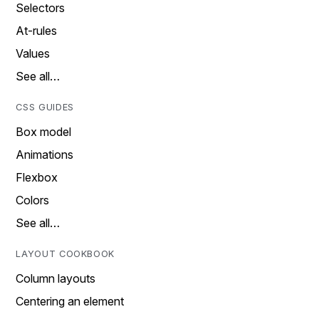
Selectors
At-rules
Values
See all…
CSS GUIDES
Box model
Animations
Flexbox
Colors
See all…
LAYOUT COOKBOOK
Column layouts
Centering an element