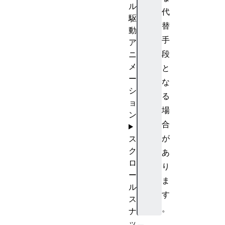
ル
代
駆
替
動
手
ア
段
ニ
メ
と
ー
な
シ
る
ョ
場
ン
合
が
ス
ク
あ
ロ
り
ー
ま
ル
す
ス
。
ナ
ッ