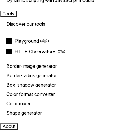
Dynamic scripting with JavaScript module
Tools
Discover our tools
Playground
HTTP Observatory
Border-image generator
Border-radius generator
Box-shadow generator
Color format converter
Color mixer
Shape generator
About