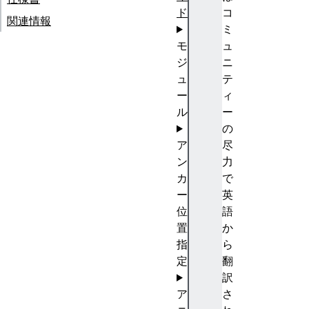
ド
コ
関連情報
ミ
モ
ュ
ジ
ニ
ュ
テ
ー
ィ
ル
ー
の
ア
尽
ン
力
カ
で
ー
英
位
語
置
か
指
ら
定
翻
訳
ア
さ