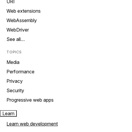
URI
Web extensions
WebAssembly
WebDriver
See all…
TOPICS
Media
Performance
Privacy
Security
Progressive web apps
Learn
Learn web development