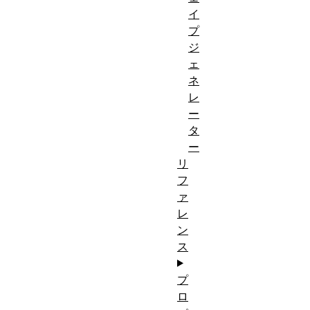
イ
プ
ジ
ェ
ネ
レ
ー
タ
ー
リ
フ
ァ
レ
ン
ス
プ
ロ