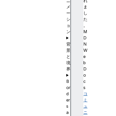
ニ
れ
メ
ま
ー
し
シ
た
ョ
。
ン
M
D
背
N
景
W
と
e
境
b
界
D
o
B
c
or
s
d
コ
er
ミ
s
ュ
a
ニ