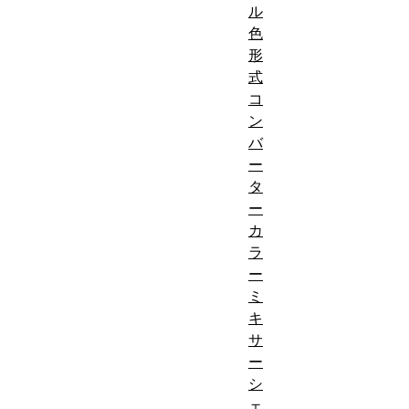
ル
色
形
式
コ
ン
バ
ー
タ
ー
カ
ラ
ー
ミ
キ
サ
ー
シ
ェ