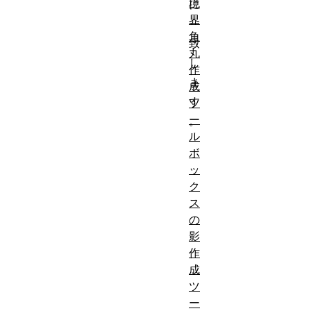
境
に
界
一
角
致
丸
し
作
ま
成
す
ツ
ー
。
ル
ボ
ッ
ク
ス
の
影
作
成
ツ
ー