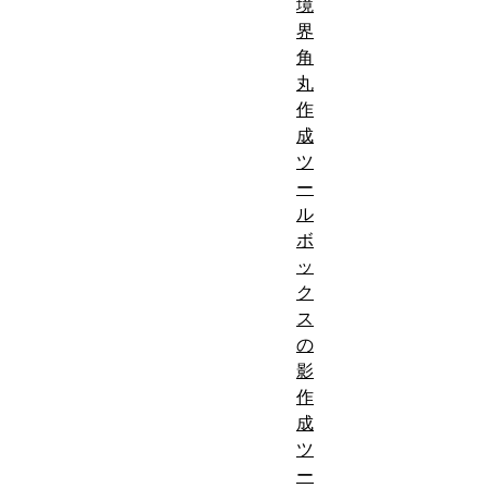
境
界
角
丸
作
成
ツ
ー
ル
ボ
ッ
ク
ス
の
影
作
成
ツ
ー