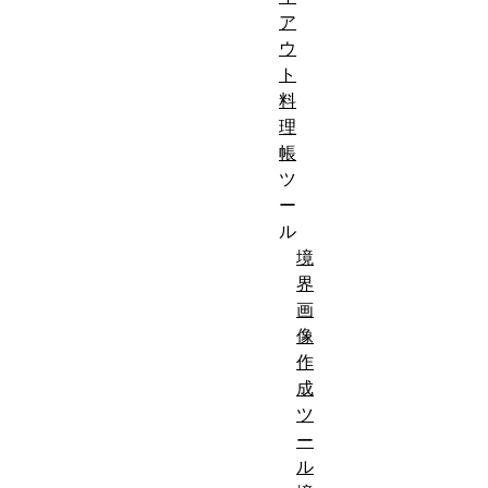
ア
ウ
ト
料
理
帳
ツ
ー
ル
境
界
画
像
作
成
ツ
ー
ル