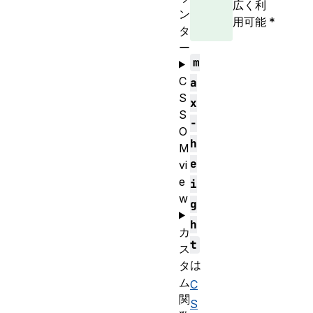
広く利
ン
用可能
*
タ
ー
m
C
a
S
x
S
-
O
h
M
e
vi
e
i
w
g
h
カ
t
ス
は
タ
ム
C
関
S