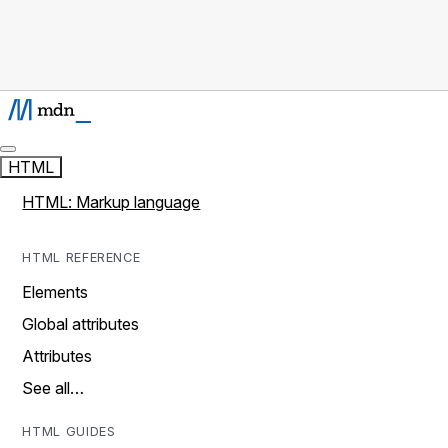
HTML
HTML: Markup language
HTML REFERENCE
Elements
Global attributes
Attributes
See all…
HTML GUIDES