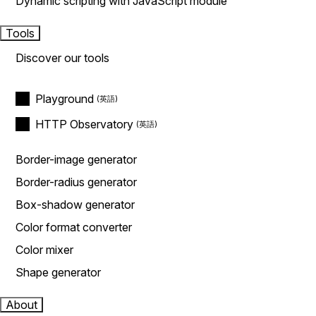
Dynamic scripting with JavaScript module
Tools
Discover our tools
Playground
HTTP Observatory
Border-image generator
Border-radius generator
Box-shadow generator
Color format converter
Color mixer
Shape generator
About