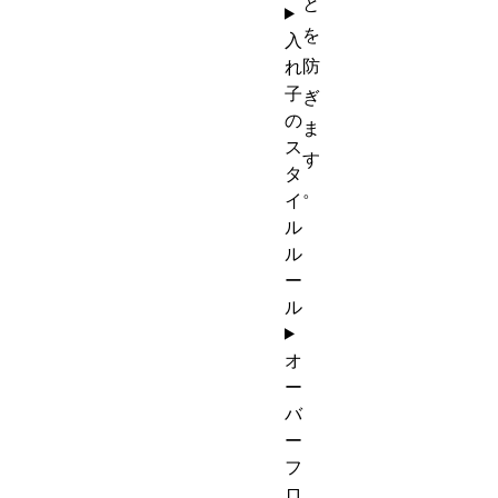
と
を
入
防
れ
子
ぎ
の
ま
ス
す
タ
。
イ
ル
ル
ー
ル
オ
ー
バ
ー
フ
ロ