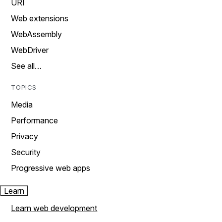
URI
Web extensions
WebAssembly
WebDriver
See all…
TOPICS
Media
Performance
Privacy
Security
Progressive web apps
Learn
Learn web development