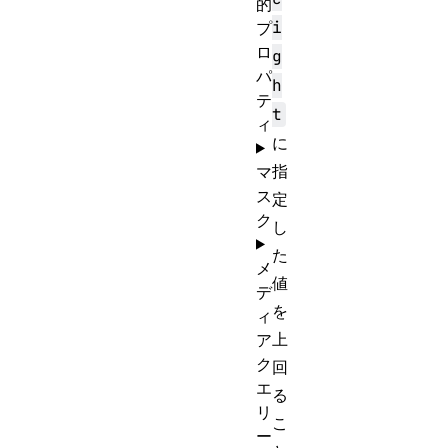
的
i
プ
ロ
g
パ
h
テ
t
ィ
に
指
マ
ス
定
ク
し
た
メ
値
デ
を
ィ
上
ア
ク
回
エ
る
リ
こ
ー