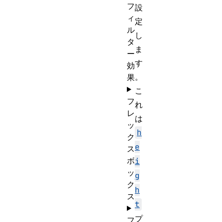
フ
設
ィ
定
ル
し
タ
ま
ー
す
効
。
果
こ
フ
れ
レ
は
ッ
h
ク
e
ス
ボ
i
ッ
g
ク
h
ス
t
プ
フ