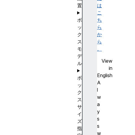
置
は
こ
ボ
ち
ッ
ら
ク
か
ス
ら
モ
。
デ
View
ル
in
English
ボ
A
ッ
l
ク
w
ス
a
サ
y
イ
s
ズ
s
指
w