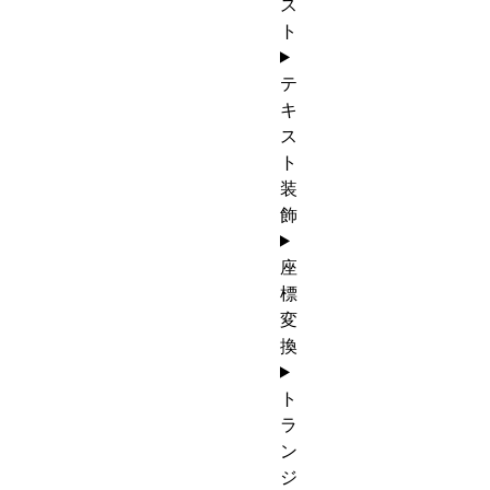
ス
ト
テ
キ
ス
ト
装
飾
座
標
変
換
ト
ラ
ン
ジ