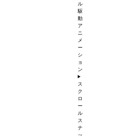
ル
駆
動
ア
ニ
メ
ー
シ
ョ
ン
ス
ク
ロ
ー
ル
ス
ナ
ッ