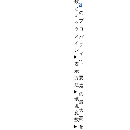
数
S
と
の
ミ
プ
ッ
ロ
ク
ス
パ
イ
テ
ン
ィ
で
表
、
示
要
方
法
素
の
環
最
境
大
変
高
数
を