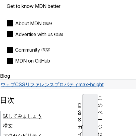
Get to know MDN better
About MDN
Advertise with us
Community
MDN on GitHub
Blog
ウェブ
CSS
リファレンス
プロパティ
max-height
こ
目次
C
の
S
ペ
試してみましょう
S
ー
構文
ガ
ジ
イ
は
アクセシビリティ