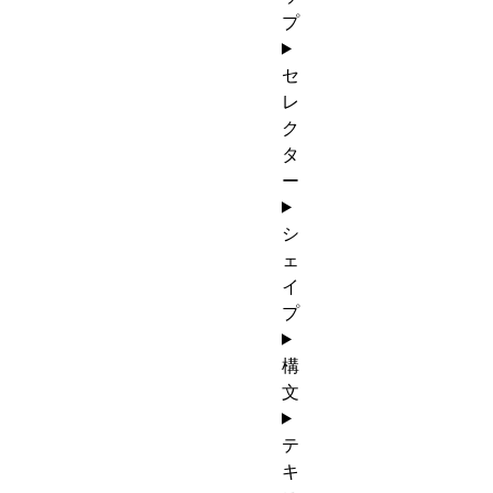
プ
セ
レ
ク
タ
ー
シ
ェ
イ
プ
構
文
テ
キ