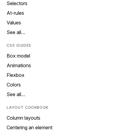
Selectors
At-rules
Values
See all…
CSS GUIDES
Box model
Animations
Flexbox
Colors
See all…
LAYOUT COOKBOOK
Column layouts
Centering an element