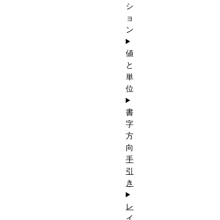
シ
ョ
ン
値
と
単
位
書
字
方
向
手
引
き
レ
イ