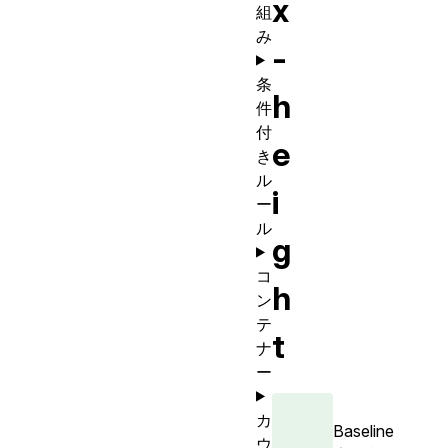
x
組
み
-
条
h
件
付
e
き
ル
i
ー
ル
g
コ
h
ン
テ
t
ナ
ー
カ
Baseline
ウ