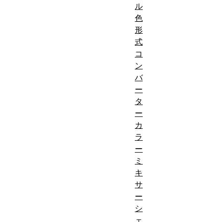
ル
色
形
式
コ
ン
バ
ー
タ
ー
カ
ラ
ー
ミ
キ
サ
ー
シ
ェ