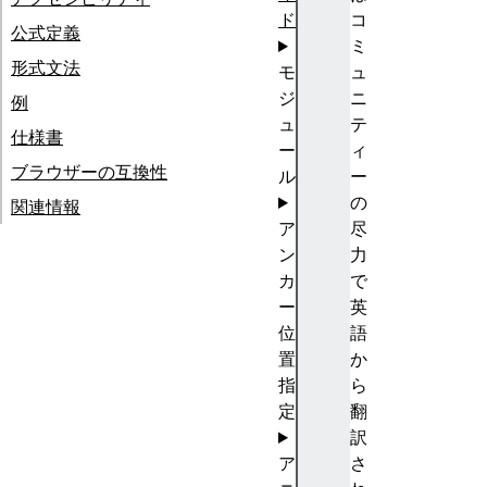
ド
コ
公式定義
ミ
形式文法
モ
ュ
ジ
ニ
例
ュ
テ
仕様書
ー
ィ
ブラウザーの互換性
ル
ー
の
関連情報
ア
尽
ン
力
カ
で
ー
英
位
語
置
か
指
ら
定
翻
訳
ア
さ