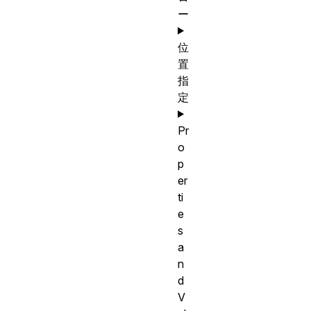
ー
位
置
指
定
Pr
o
p
er
ti
e
s
a
n
d
V