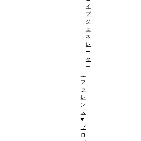
イ
プ
ジ
ェ
ネ
レ
ー
タ
ー
リ
フ
ァ
レ
ン
ス
プ
ロ