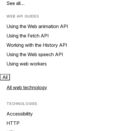
See all…
WEB API GUIDES
Using the Web animation API
Using the Fetch API
Working with the History API
Using the Web speech API
Using web workers
All
All web technology
TECHNOLOGIES
Accessibility
HTTP