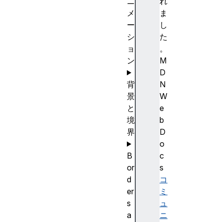
ニ
れ
メ
ま
ー
し
シ
た
ョ
。
ン
M
D
背
N
景
W
と
e
境
b
界
D
o
B
c
or
s
d
コ
er
ミ
s
ュ
a
ニ