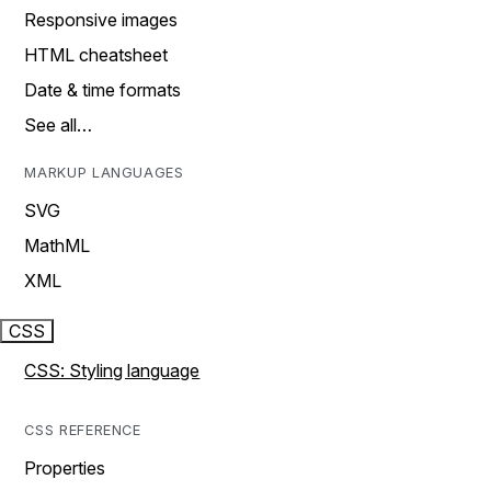
Responsive images
HTML cheatsheet
Date & time formats
See all…
MARKUP LANGUAGES
SVG
MathML
XML
CSS
CSS: Styling language
CSS REFERENCE
Properties