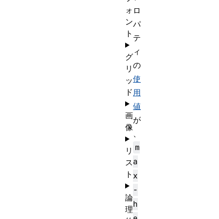
ォ
ロ
ン
パ
ト
テ
ィ
グ
の
リ
使
ッ
ド
用
値
画
が
像
、
m
リ
a
ス
ト
x
-
論
h
理
e