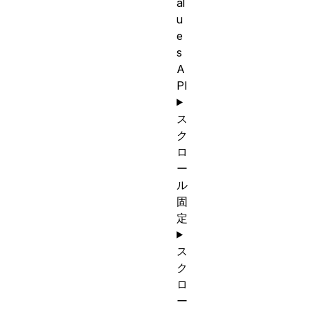
al
u
e
s
A
PI
ス
ク
ロ
ー
ル
固
定
ス
ク
ロ
ー