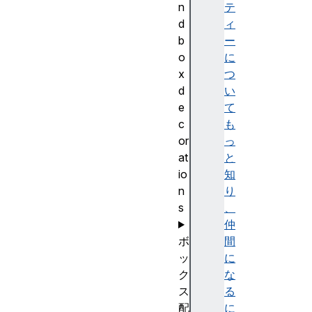
n
テ
d
ィ
b
ー
o
に
x
つ
d
い
e
て
c
も
or
っ
at
と
io
知
n
り
s
、
仲
ボ
間
ッ
に
ク
な
ス
る
配
に