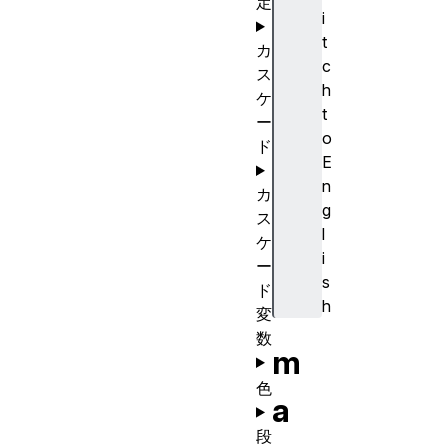
定
i
t
カ
c
ス
h
ケ
t
ー
o
ド
E
n
カ
g
ス
l
ケ
i
ー
s
ド
h
変
数
m
色
a
段