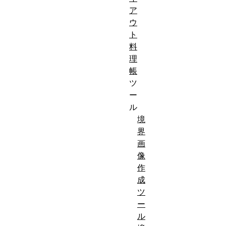
ア
ウ
ト
料
理
帳
ツ
ー
ル
境
界
画
像
作
成
ツ
ー
ル