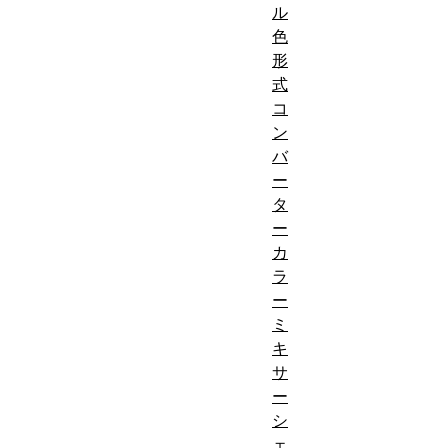
ル
色
形
式
コ
ン
バ
ー
タ
ー
カ
ラ
ー
ミ
キ
サ
ー
シ
ェ