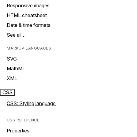
Responsive images
HTML cheatsheet
Date & time formats
See all…
MARKUP LANGUAGES
SVG
MathML
XML
CSS
CSS: Styling language
CSS REFERENCE
Properties