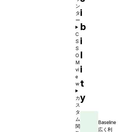
ン
i
タ
ー
b
C
i
S
S
l
O
M
i
vi
e
t
w
y
カ
ス
タ
ム
Baseline
関
広く利