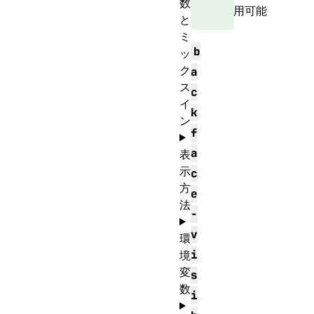
数
用可能
と
ミ
b
ッ
ク
a
ス
c
イ
k
ン
f
a
表
示
c
方
e
法
-
v
環
i
境
変
s
数
i