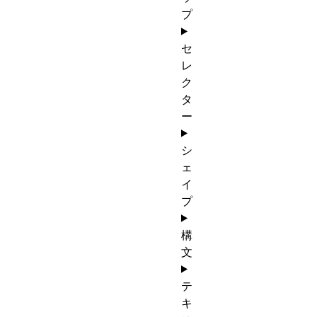
プ
セ
レ
ク
タ
ー
シ
ェ
イ
プ
構
文
テ
キ