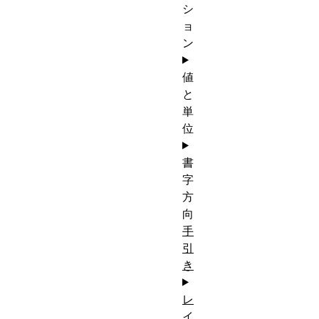
シ
ョ
ン
値
と
単
位
書
字
方
向
手
引
き
レ
イ