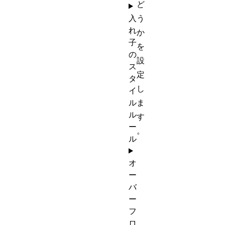
ど
入
う
れ
か
子
を
の
設
ス
定
タ
し
イ
ル
ま
ル
す
ー
。
ル
オ
ー
バ
ー
フ
ロ