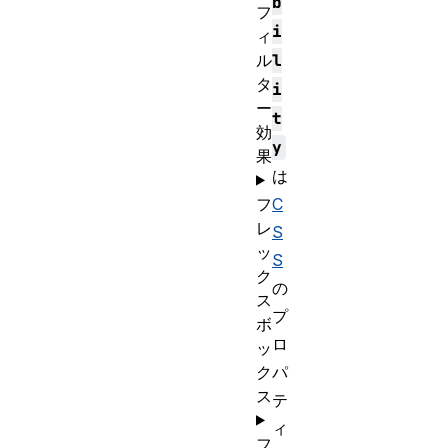
b
フ
i
ィ
ル
l
タ
i
ー
t
効
y
果
は
フ
C
レ
S
ッ
S
ク
の
ス
プ
ボ
ロ
ッ
ク
パ
ス
テ
ィ
フ