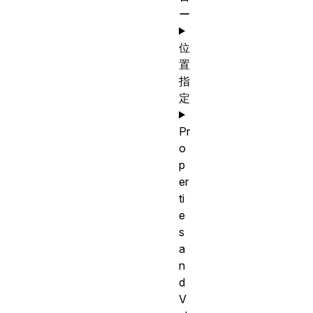
ー
位
置
指
定
Pr
o
p
er
ti
e
s
a
n
d
V