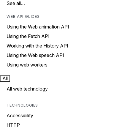
See all…
WEB API GUIDES
Using the Web animation API
Using the Fetch API
Working with the History API
Using the Web speech API
Using web workers
All
All web technology
TECHNOLOGIES
Accessibility
HTTP