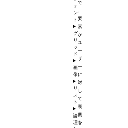
で
ォ
、
ン
要
ト
素
グ
が
リ
ユ
ッ
ー
ド
ザ
ー
画
像
に
対
リ
し
ス
て
ト
裏
側
論
理
を