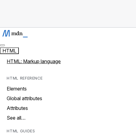
HTML
HTML: Markup language
HTML REFERENCE
Elements
Global attributes
Attributes
See all…
HTML GUIDES