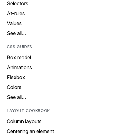
Selectors
At-rules
Values
See all…
CSS GUIDES
Box model
Animations
Flexbox
Colors
See all…
LAYOUT COOKBOOK
Column layouts
Centering an element