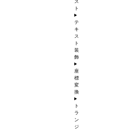
ス
ト
テ
キ
ス
ト
装
飾
座
標
変
換
ト
ラ
ン
ジ