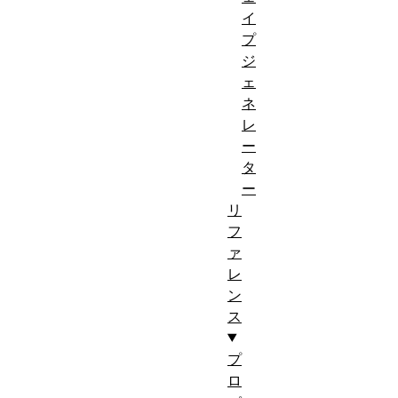
イ
プ
ジ
ェ
ネ
レ
ー
タ
ー
リ
フ
ァ
レ
ン
ス
プ
ロ