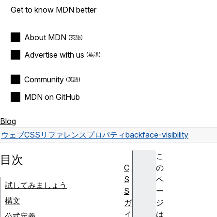
Get to know MDN better
About MDN
Advertise with us
Community
MDN on GitHub
Blog
ウェブ
CSS
リファレンス
プロパティ
backface-visibility
こ
目次
C
の
S
ペ
試してみましょう
S
ー
構文
ガ
ジ
イ
は
公式定義