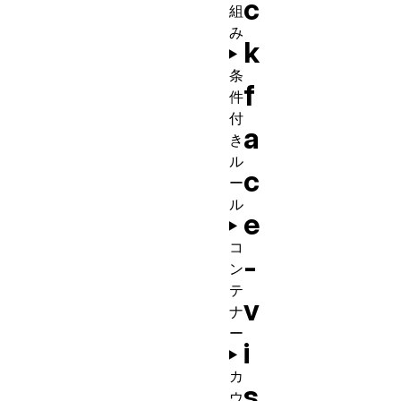
c
組
み
k
条
f
件
付
a
き
ル
c
ー
ル
e
コ
-
ン
テ
v
ナ
ー
i
カ
s
ウ