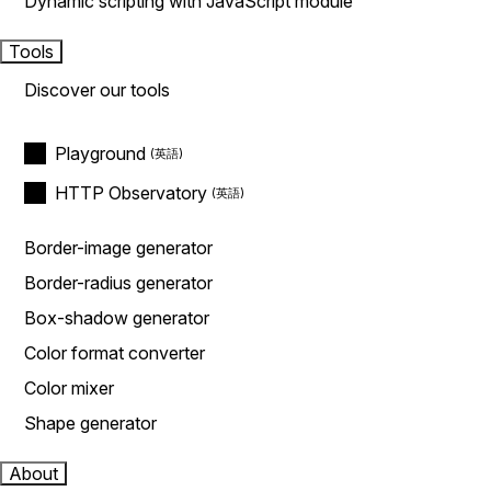
Dynamic scripting with JavaScript module
Tools
Discover our tools
Playground
HTTP Observatory
Border-image generator
Border-radius generator
Box-shadow generator
Color format converter
Color mixer
Shape generator
About