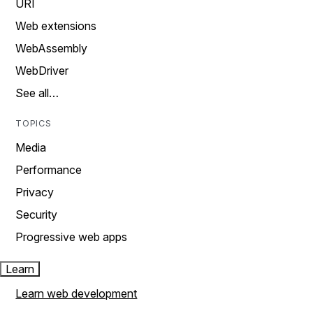
URI
Web extensions
WebAssembly
WebDriver
See all…
TOPICS
Media
Performance
Privacy
Security
Progressive web apps
Learn
Learn web development