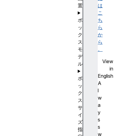
置
は
こ
ボ
ち
ッ
ら
ク
か
ス
ら
モ
。
デ
View
ル
in
English
ボ
A
ッ
l
ク
w
ス
a
サ
y
イ
s
ズ
s
指
w