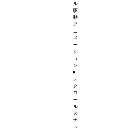
ル
駆
動
ア
ニ
メ
ー
シ
ョ
ン
ス
ク
ロ
ー
ル
ス
ナ
ッ