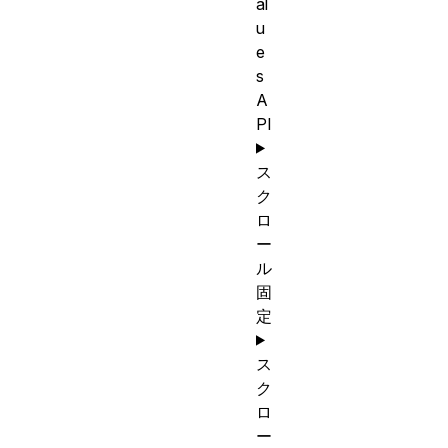
al
u
e
s
A
PI
ス
ク
ロ
ー
ル
固
定
ス
ク
ロ
ー