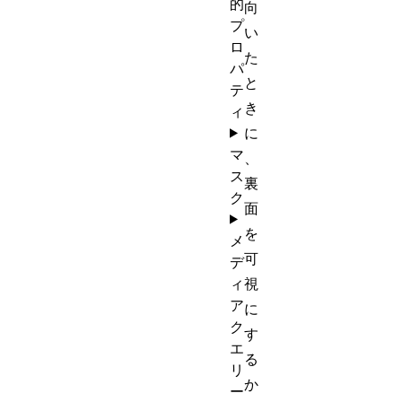
的
向
プ
い
ロ
た
パ
と
テ
き
ィ
に
マ
、
ス
裏
ク
面
を
メ
可
デ
ィ
視
ア
に
ク
す
エ
る
リ
か
ー