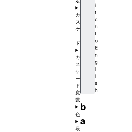
定
i
t
カ
c
ス
h
ケ
t
ー
o
ド
E
n
カ
g
ス
l
ケ
i
ー
s
ド
h
変
数
b
色
a
段