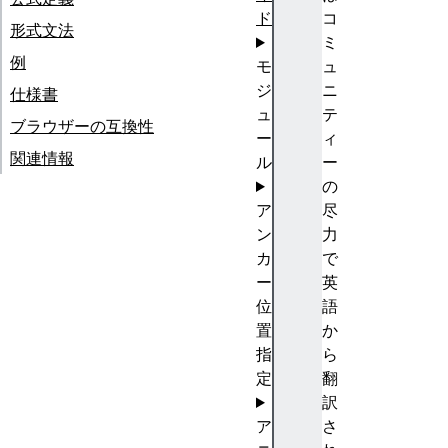
ド
コ
形式文法
ミ
例
モ
ュ
ジ
ニ
仕様書
ュ
テ
ブラウザーの互換性
ー
ィ
関連情報
ル
ー
の
ア
尽
ン
力
カ
で
ー
英
位
語
置
か
指
ら
定
翻
訳
ア
さ