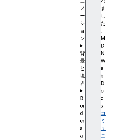
ニ
れ
メ
ま
ー
し
シ
た
ョ
。
ン
M
D
背
N
景
W
と
e
境
b
界
D
o
B
c
or
s
d
コ
er
ミ
s
ュ
a
ニ