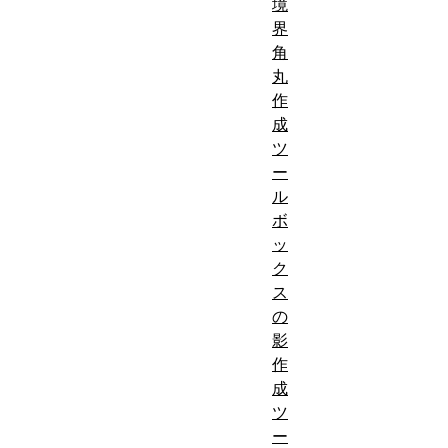
境
界
角
丸
作
成
ツ
ー
ル
ボ
ッ
ク
ス
の
影
作
成
ツ
ー