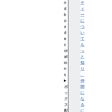
n
テ
d
ィ
b
ー
o
に
x
つ
d
い
e
て
c
も
or
っ
at
と
io
知
n
り
s
、
仲
ボ
間
ッ
に
ク
な
ス
る
配
に