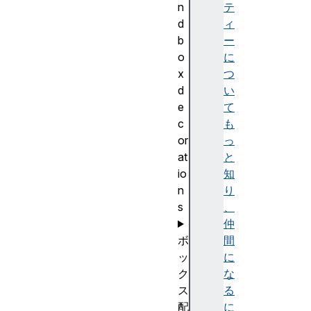
n
テ
d
ィ
b
ー
o
に
x
つ
d
い
e
て
c
も
or
っ
at
と
io
知
n
り
s
、
仲
ボ
間
ッ
に
ク
な
ス
る
配
に