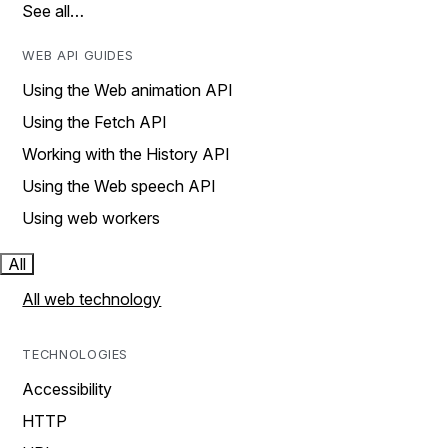
See all…
WEB API GUIDES
Using the Web animation API
Using the Fetch API
Working with the History API
Using the Web speech API
Using web workers
All
All web technology
TECHNOLOGIES
Accessibility
HTTP