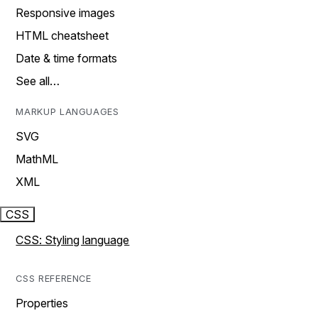
Responsive images
HTML cheatsheet
Date & time formats
See all…
MARKUP LANGUAGES
SVG
MathML
XML
CSS
CSS: Styling language
CSS REFERENCE
Properties