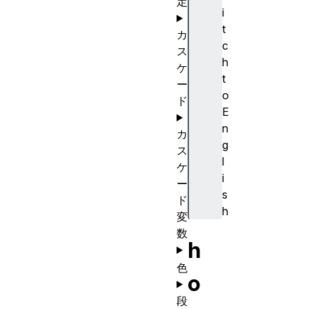
定
i
t
カ
c
ス
h
ケ
t
ー
o
ド
E
n
カ
g
ス
l
ケ
i
ー
s
ド
h
変
数
h
色
o
段