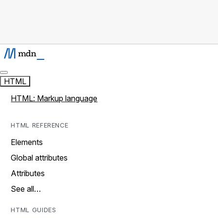
HTML
HTML: Markup language
HTML REFERENCE
Elements
Global attributes
Attributes
See all…
HTML GUIDES