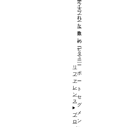
定
イ
さ
プ
れ
ジ
た
ェ
ネ
数
レ
の
ー
ビ
タ
ュ
ー
ー
リ
ポ
フ
ァ
ー
レ
ト
ン
セ
ス
グ
メ
プ
ン
ロ