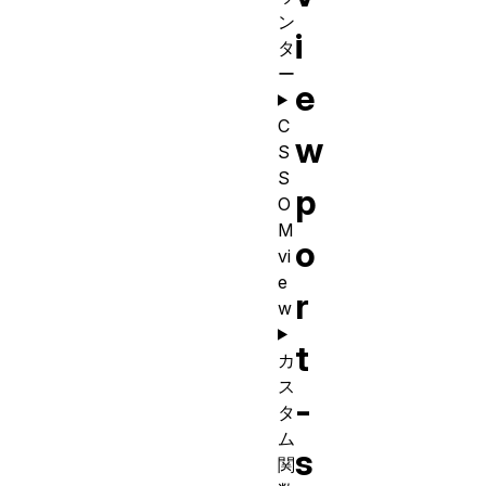
ン
i
タ
ー
e
C
w
S
S
p
O
M
o
vi
e
r
w
t
カ
ス
-
タ
ム
s
関