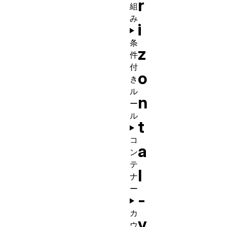
r
組
み
i
条
z
件
付
o
き
ル
n
ー
ル
t
コ
a
ン
テ
l
ナ
ー
-
カ
v
ウ