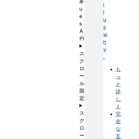
al
l
u
l
e
u
s
s
A
w
PI
h
y
ス
.
ク
ロ
も
ー
っ
ル
と
固
詳
定
し
く
ス
完
ク
全
ロ
な
ー
互