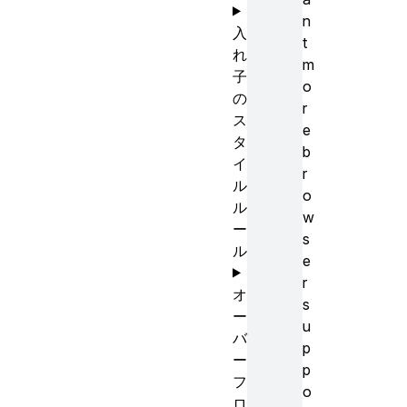
n
入
t
れ
m
子
o
の
r
ス
e
タ
b
イ
r
ル
o
ル
w
ー
s
ル
e
r
オ
s
ー
u
バ
p
ー
p
フ
o
ロ