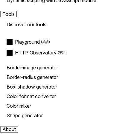
Dynamic scripting with JavaScript module
Tools
Discover our tools
Playground
HTTP Observatory
Border-image generator
Border-radius generator
Box-shadow generator
Color format converter
Color mixer
Shape generator
About