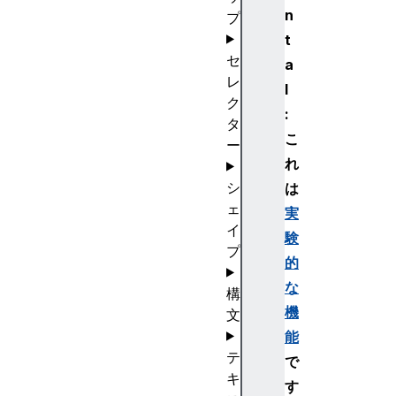
n
プ
t
セ
a
レ
l
ク
:
タ
こ
ー
れ
シ
は
ェ
実
イ
験
プ
的
な
構
機
文
能
テ
で
キ
す