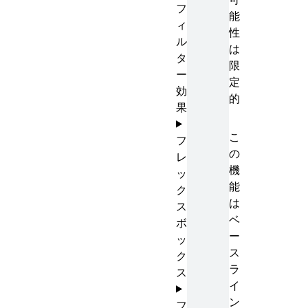
フ
能
ィ
性
ル
は
タ
限
ー
定
効
的
果
こ
フ
の
レ
機
ッ
能
ク
は
ス
ベ
ボ
ー
ッ
ス
ク
ラ
ス
イ
ン
フ