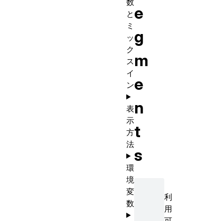
数
e
と
ミ
g
ッ
ク
m
ス
イ
e
ン
n
表
示
t
方
法
s
環
境
変
利
数
用
可