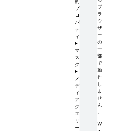
的
ブ
プ
ラ
ロ
ウ
パ
ザ
テ
ー
ィ
の
一
マ
部
ス
で
ク
動
作
メ
し
デ
ま
ィ
せ
ア
ん
ク
。
エ
リ
W
ー
a