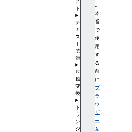
ス
。
ト
本
番
テ
キ
で
ス
使
ト
用
装
す
飾
る
前
座
標
に
変
ブ
換
ラ
ウ
ト
ザ
ラ
ー
ン
ジ
互