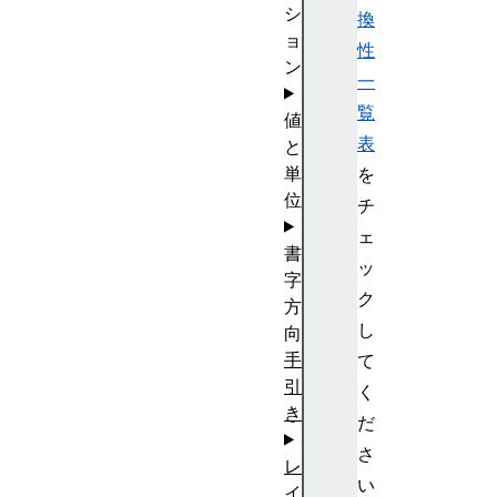
シ
換
ョ
性
ン
一
覧
値
表
と
単
を
位
チ
ェ
書
ッ
字
ク
方
し
向
手
て
引
く
き
だ
さ
レ
い
イ