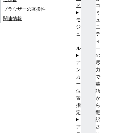
ド
コ
ブラウザーの互換性
ミ
関連情報
モ
ュ
ジ
ニ
ュ
テ
ー
ィ
ル
ー
の
ア
尽
ン
力
カ
で
ー
英
位
語
置
か
指
ら
定
翻
訳
ア
さ