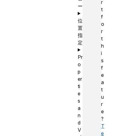
r
ー
t
f
位
o
置
r
指
t
定
h
i
Pr
s
o
f
p
e
er
a
ti
t
e
u
s
r
a
e
n
?
d
T
V
e