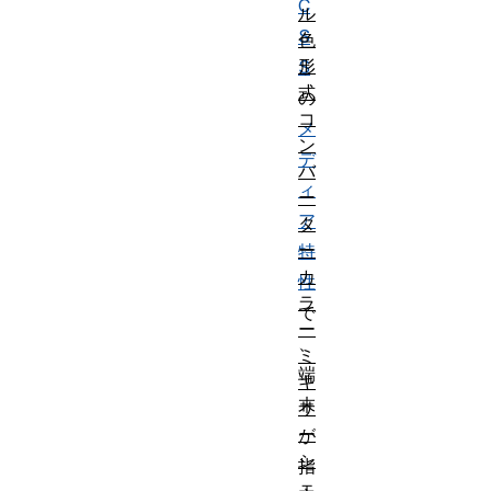
C
ル
S
色
形
S
式
の
コ
メ
ン
デ
バ
ィ
ー
ア
タ
ー
特
カ
性
ラ
で
ー
、
ミ
端
キ
末
サ
ー
が
シ
指
ェ