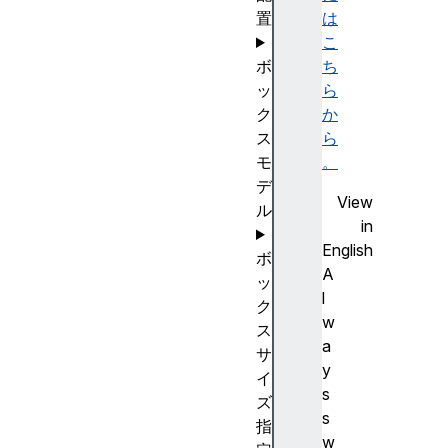
置
は
こ
ボ
ち
ッ
ら
ク
か
ス
ら
モ
。
デ
View
ル
in
English
ボ
A
ッ
l
ク
w
ス
a
サ
y
イ
s
ズ
s
指
w