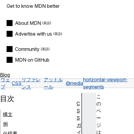
Get to know MDN better
About MDN
Advertise with us
Community
MDN on GitHub
Blog
ウェ
リファレ
アットル
horizontal-viewport-
CSS
@media
ブ
ンス
ール
segments
こ
目次
C
の
S
ペ
構文
S
ー
例
ガ
ジ
イ
は
仕様書