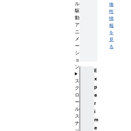
ル
換
駆
性
動
情
ア
報
ニ
を
メ
見
ー
る
シ
ョ
ン
E
x
ス
p
ク
ロ
e
ー
r
ル
i
ス
m
ナ
e
ッ