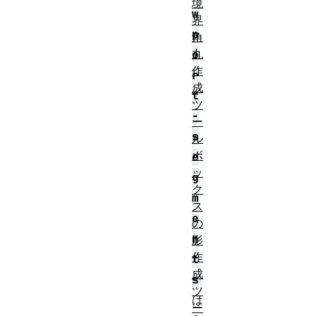
境
w
界
p
角
丸
o
作
r
成
t
ツ
-
ー
s
ル
ボ
e
ッ
g
ク
m
ス
e
の
n
影
作
t
成
s
ツ
は
ー