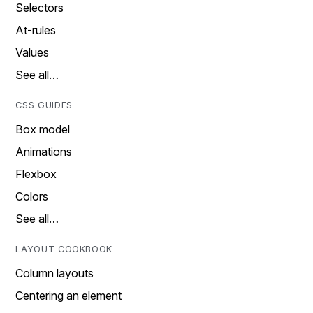
Selectors
At-rules
Values
See all…
CSS GUIDES
Box model
Animations
Flexbox
Colors
See all…
LAYOUT COOKBOOK
Column layouts
Centering an element