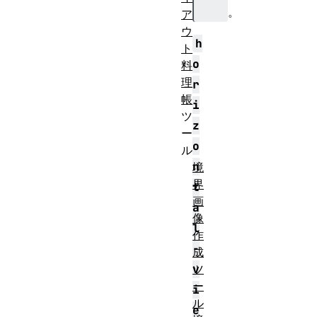
。
ア
ウ
h
ト
o
料
理
r
帳
i
ツ
z
ー
o
ル
n
境
界
t
画
a
像
l
作
-
成
ツ
v
ー
i
ル
e