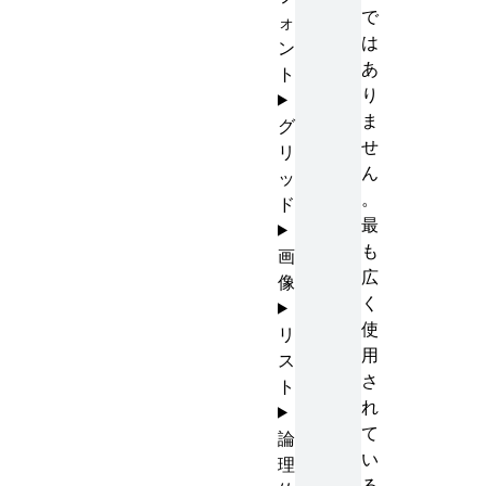
で
ォ
は
ン
あ
ト
り
ま
グ
せ
リ
ん
ッ
。
ド
最
も
画
広
像
く
使
リ
用
ス
さ
ト
れ
て
論
い
理
る