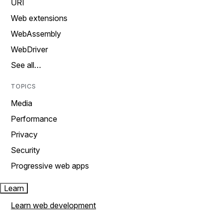
URI
Web extensions
WebAssembly
WebDriver
See all…
TOPICS
Media
Performance
Privacy
Security
Progressive web apps
Learn
Learn web development