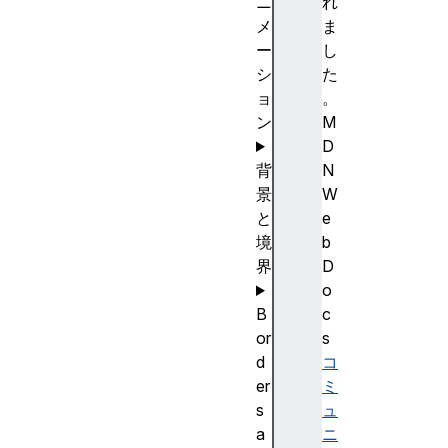
ニ
れ
メ
ま
ー
し
シ
た
ョ
。
ン
M
D
背
N
景
W
と
e
境
b
界
D
o
B
c
or
s
d
コ
er
ミ
s
ュ
a
ニ