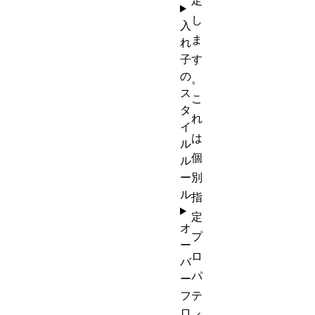
定
し
入
ま
れ
子
す
の
。
ス
こ
タ
れ
イ
は
ル
個
ル
ー
別
ル
指
定
オ
プ
ー
ロ
バ
パ
ー
フ
テ
ロ