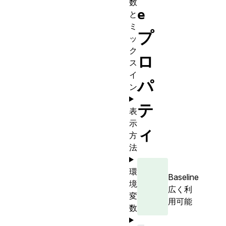
数
e
と
ミ
プ
ッ
ク
ロ
ス
イ
パ
ン
テ
表
示
ィ
方
法
環
Baseline
境
広く利
変
用可能
数