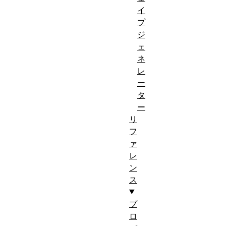
イ
プ
ジ
ェ
ネ
レ
ー
タ
ー
リ
フ
ァ
レ
ン
ス
プ
ロ