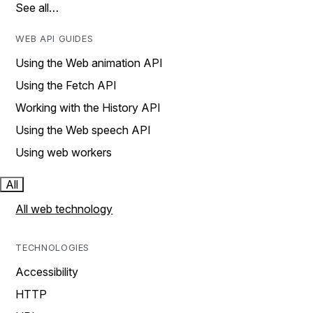
See all…
WEB API GUIDES
Using the Web animation API
Using the Fetch API
Working with the History API
Using the Web speech API
Using web workers
All
All web technology
TECHNOLOGIES
Accessibility
HTTP