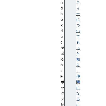
n
テ
d
ィ
b
ー
o
に
x
つ
d
い
e
て
c
も
or
っ
at
と
io
知
n
り
s
、
仲
ボ
間
ッ
に
ク
な
ス
る
配
に