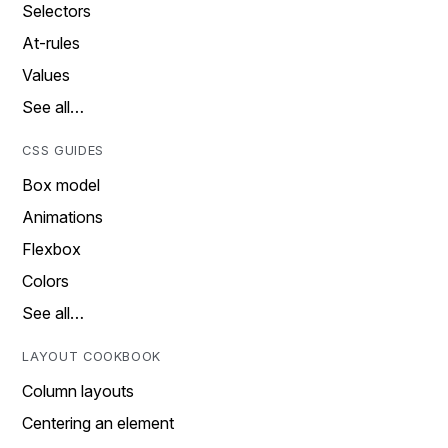
Selectors
At-rules
Values
See all…
CSS GUIDES
Box model
Animations
Flexbox
Colors
See all…
LAYOUT COOKBOOK
Column layouts
Centering an element