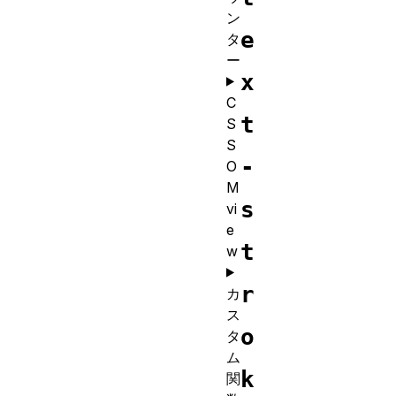
ン
e
タ
ー
x
C
t
S
S
-
O
M
s
vi
e
t
w
r
カ
ス
o
タ
ム
k
関