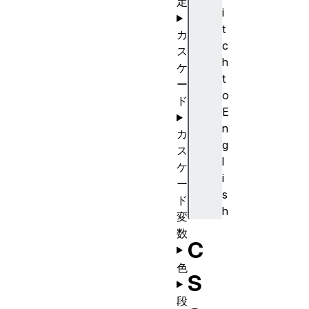
定
i
t
カ
c
ス
h
ケ
t
ー
o
ド
E
n
カ
g
ス
l
ケ
i
ー
s
ド
h
変
数
C
色
S
段