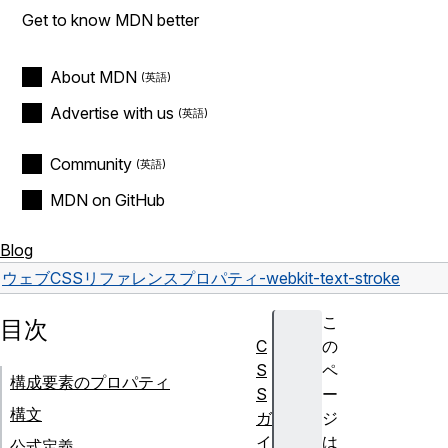
Get to know MDN better
About MDN
Advertise with us
Community
MDN on GitHub
Blog
ウェブ
CSS
リファレンス
プロパティ
-webkit-text-stroke
こ
目次
C
の
S
ペ
構成要素のプロパティ
S
ー
構文
ガ
ジ
イ
は
公式定義