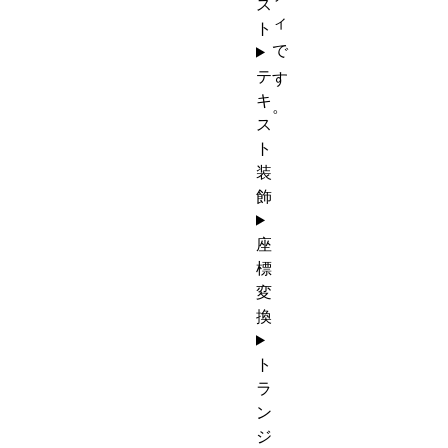
ス
ィ
ト
で
テ
す
キ
。
ス
ト
装
飾
座
標
変
換
ト
ラ
ン
ジ