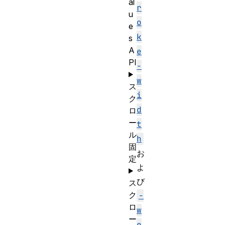
al
r
u
o
e
k
s
A
e
PI
-
w
ス
i
ク
d
ロ
ー
t
ル
h
固
お
定
よ
び
ス
ク
-
ロ
w
ー
e