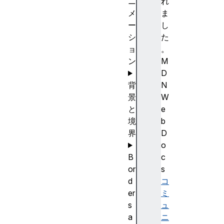
ニ
れ
メ
ま
ー
し
シ
た
ョ
。
ン
M
D
背
N
景
W
と
e
境
b
界
D
o
B
c
or
s
d
コ
er
ミ
s
ュ
a
ニ