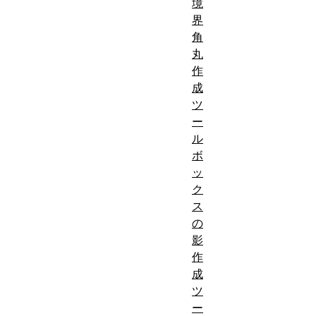
境
界
角
丸
作
成
ツ
ー
ル
ボ
ッ
ク
ス
の
影
作
成
ツ
ー