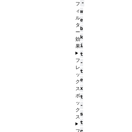
-
フ
ィ
w
ル
e
タ
b
ー
k
効
i
果
t
フ
-
レ
t
ッ
e
ク
x
ス
ボ
t
ッ
-
ク
s
ス
t
フ
r