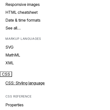
Responsive images
HTML cheatsheet
Date & time formats
See all…
MARKUP LANGUAGES
SVG
MathML
XML
CSS
CSS: Styling language
CSS REFERENCE
Properties