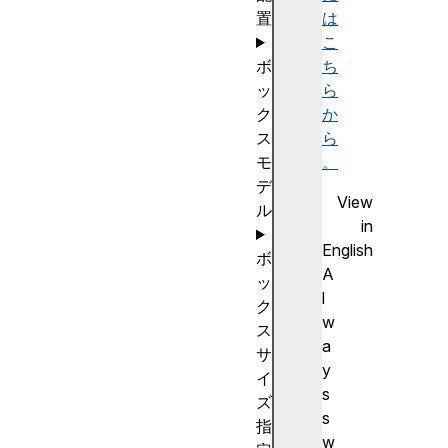
置
は
こ
ボ
ち
ッ
ら
ク
か
ス
ら
モ
。
デ
View
ル
in
English
ボ
A
ッ
l
ク
w
ス
a
サ
y
イ
s
ズ
s
指
w