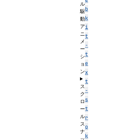
ル
b
駆
k
動
ア
i
ニ
t
メ
-
ー
t
シ
e
ョ
ン
x
t
ス
-
ク
s
ロ
t
ー
ル
r
ス
o
ナ
k
ッ