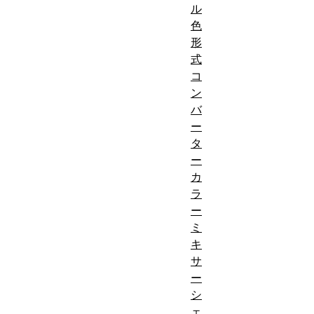
ル
色
形
式
コ
ン
バ
ー
タ
ー
カ
ラ
ー
ミ
キ
サ
ー
シ
ェ