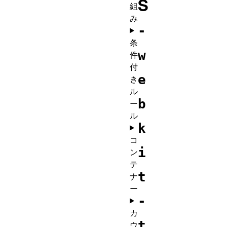
S
組
み
-
条
w
件
付
e
き
ル
b
ー
ル
k
コ
i
ン
テ
t
ナ
ー
-
カ
t
ウ