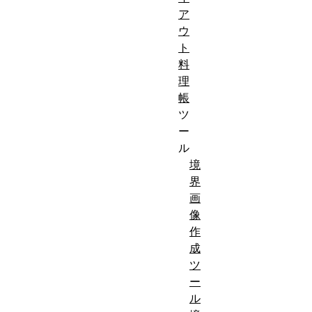
ア
ウ
ト
料
理
帳
ツ
ー
ル
境
界
画
像
作
成
ツ
ー
ル