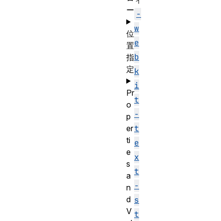
ィ
ー
-
w
位
e
置
b
指
定
k
i
Pr
t
o
-
p
er
t
ti
e
e
x
s
t
a
-
n
d
s
V
t