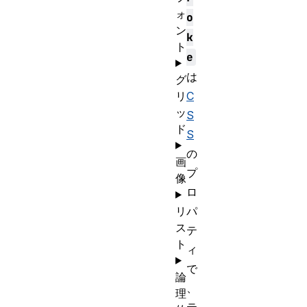
ォ
o
ン
k
ト
e
は
グ
リ
C
ッ
S
ド
S
の
画
プ
像
ロ
リ
パ
ス
テ
ト
ィ
で
論
、
理