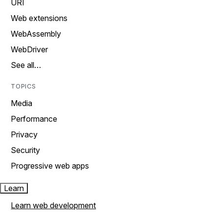
URI
Web extensions
WebAssembly
WebDriver
See all…
TOPICS
Media
Performance
Privacy
Security
Progressive web apps
Learn
Learn web development