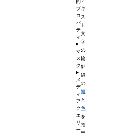
テ
的
プ
キ
ロ
ス
パ
ト
テ
文
ィ
字
の
マ
ス
輪
ク
郭
線
メ
の
デ
幅
ィ
と
ア
ク
色
エ
を
リ
指
ー