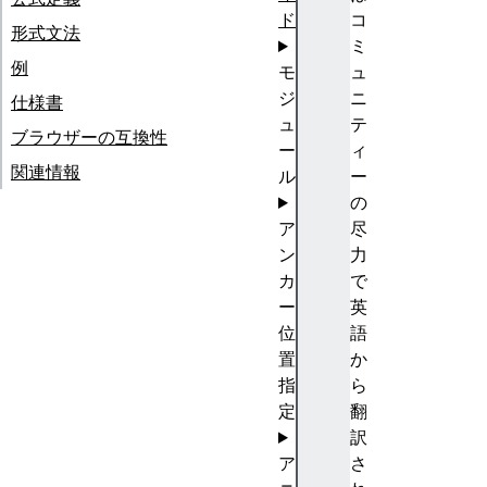
ド
コ
形式文法
ミ
例
モ
ュ
ジ
ニ
仕様書
ュ
テ
ブラウザーの互換性
ー
ィ
関連情報
ル
ー
の
ア
尽
ン
力
カ
で
ー
英
位
語
置
か
指
ら
定
翻
訳
ア
さ