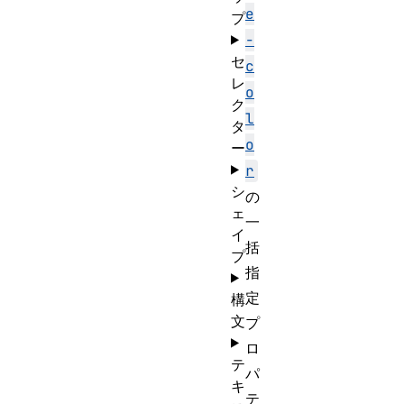
e
プ
-
セ
c
レ
o
ク
l
タ
o
ー
r
シ
の
ェ
一
イ
括
プ
指
定
構
文
プ
ロ
テ
パ
キ
テ