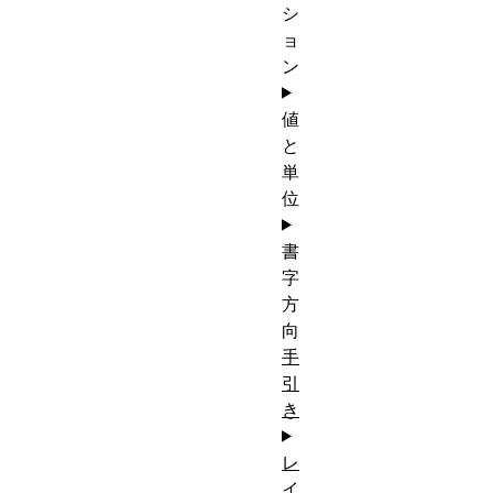
シ
ョ
ン
値
と
単
位
書
字
方
向
手
引
き
レ
イ