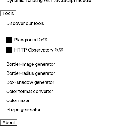
Dynamic scripting with JavaScript module
Tools
Discover our tools
Playground
HTTP Observatory
Border-image generator
Border-radius generator
Box-shadow generator
Color format converter
Color mixer
Shape generator
About