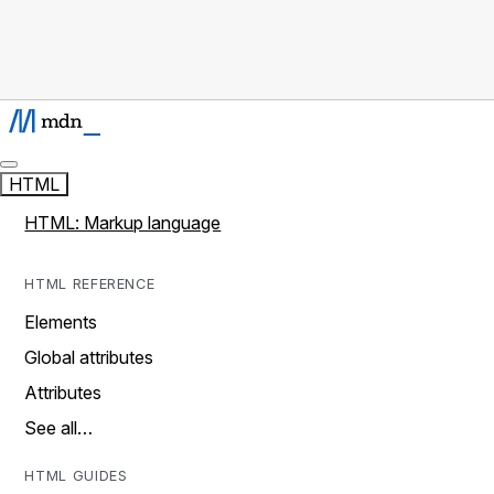
HTML
HTML: Markup language
HTML REFERENCE
Elements
Global attributes
Attributes
See all…
HTML GUIDES