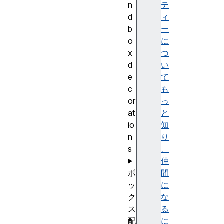
n
テ
d
ィ
b
ー
o
に
x
つ
d
い
e
て
c
も
or
っ
at
と
io
知
n
り
s
、
仲
ボ
間
ッ
に
ク
な
ス
る
配
に