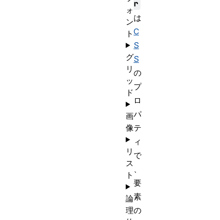
r
ォ
は
ン
C
ト
S
グ
S
リ
の
ッ
プ
ド
ロ
パ
画
像
テ
ィ
リ
で
ス
、
ト
要
素
論
理
の