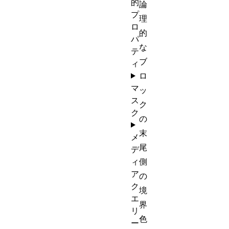
的
論
プ
理
ロ
的
パ
な
テ
ブ
ィ
ロ
マ
ッ
ス
ク
ク
の
末
メ
尾
デ
ィ
側
ア
の
ク
境
エ
界
リ
色
ー