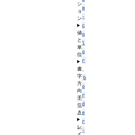
シ
m
ョ
-
ン
c
値
o
と
l
単
o
位
r
書
、
字
b
方
o
向
r
手
d
引
き
e
r
レ
-
イ