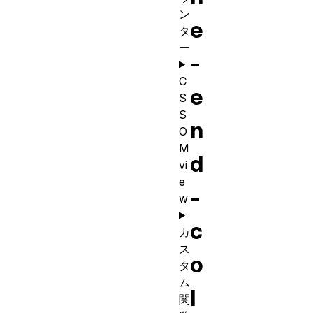
ン
e
タ
ー
-
C
e
S
S
n
O
M
d
vi
e
-
w
c
カ
ス
o
タ
ム
l
関