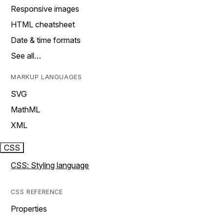
Responsive images
HTML cheatsheet
Date & time formats
See all…
MARKUP LANGUAGES
SVG
MathML
XML
CSS
CSS: Styling language
CSS REFERENCE
Properties