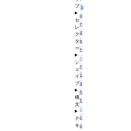
プ
b
o
セ
r
レ
d
ク
タ
e
ー
r
-
シ
r
ェ
i
イ
プ
g
h
構
t
文
-
c
テ
キ
o