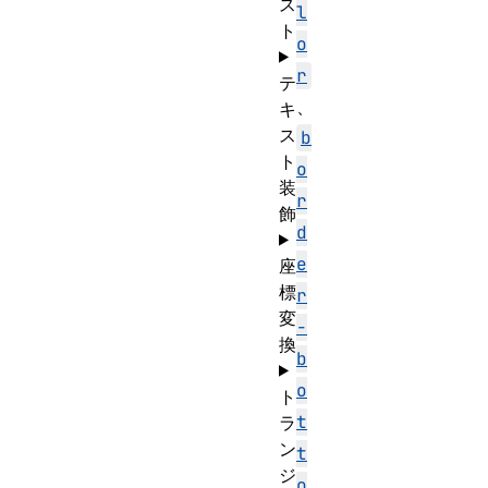
ス
l
ト
o
r
テ
、
キ
ス
b
ト
o
装
r
飾
d
e
座
標
r
変
-
換
b
o
ト
t
ラ
ン
t
ジ
o