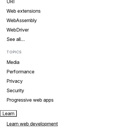
URI
Web extensions
WebAssembly
WebDriver
See all…
TOPICS
Media
Performance
Privacy
Security
Progressive web apps
Learn
Learn web development