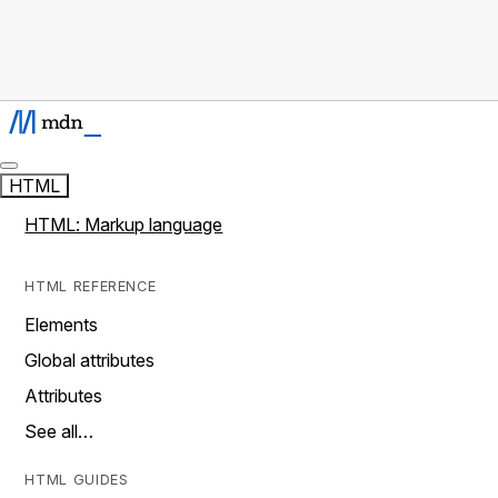
HTML
HTML: Markup language
HTML REFERENCE
Elements
Global attributes
Attributes
See all…
HTML GUIDES