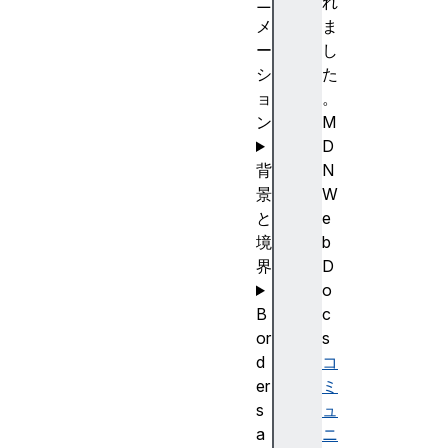
ニ
れ
メ
ま
ー
し
シ
た
ョ
。
ン
M
D
背
N
景
W
と
e
境
b
界
D
o
B
c
or
s
d
コ
er
ミ
s
ュ
a
ニ