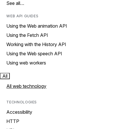
See all…
WEB API GUIDES
Using the Web animation API
Using the Fetch API
Working with the History API
Using the Web speech API
Using web workers
All
All web technology
TECHNOLOGIES
Accessibility
HTTP