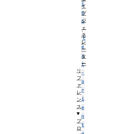
i
イ
o
プ
ジ
n
ェ
、
ネ
t
レ
e
ー
x
タ
ー
t
リ
-
フ
o
ァ
r
レ
i
ン
ス
e
n
プ
t
ロ
a