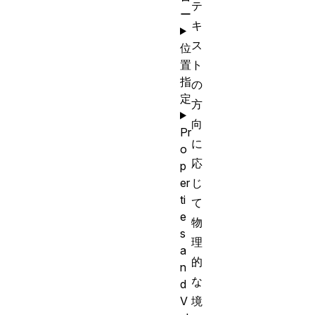
テ
ー
キ
ス
位
置
ト
指
の
定
方
向
Pr
に
o
応
p
er
じ
ti
て
e
物
s
理
a
的
n
な
d
V
境