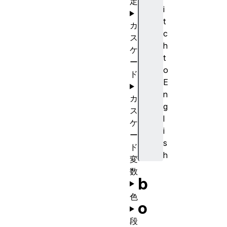
定
i
t
カ
c
ス
h
ケ
t
ー
o
ド
E
n
カ
g
ス
l
ケ
i
ー
s
ド
h
変
数
b
色
o
段