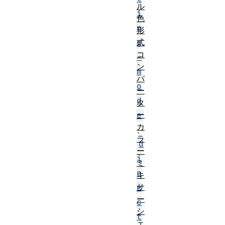
ル
i
色
n
形
式
g
コ
-
ン
m
バ
o
ー
d
タ
ー
e
カ
、
ラ
d
ー
i
ミ
r
キ
サ
e
ー
c
シ
t
ェ