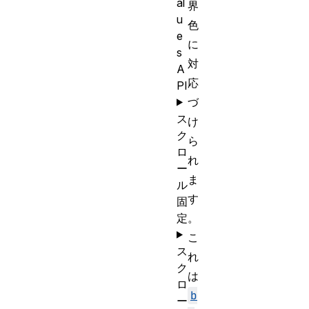
al
界
u
色
e
に
s
対
A
応
PI
づ
ス
け
ク
ら
ロ
れ
ー
ま
ル
す
固
定
。
こ
ス
れ
ク
は
ロ
b
ー