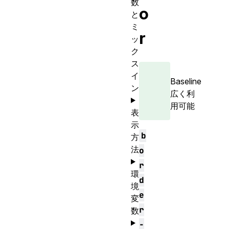
数
o
と
ミ
r
ッ
ク
ス
イ
Baseline
ン
広く利
用可能
表
示
b
方
法
o
r
環
d
境
e
変
r
数
-