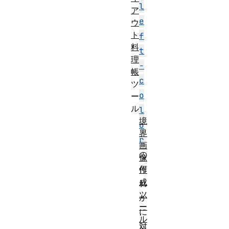
l
ア
e
ウ
ト
f
料
t
理
-
帳
c
ツ
o
ー
ル
l
境
o
界
r
画
の
像
何
作
成
れ
ツ
か
ー
に
ル
対