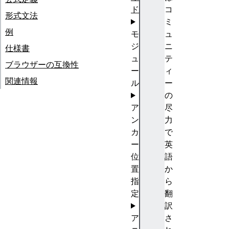
ド
コ
形式文法
ミ
例
モ
ュ
ジ
ニ
仕様書
ュ
テ
ブラウザーの互換性
ー
ィ
関連情報
ル
ー
の
ア
尽
ン
力
カ
で
ー
英
位
語
置
か
指
ら
定
翻
訳
ア
さ