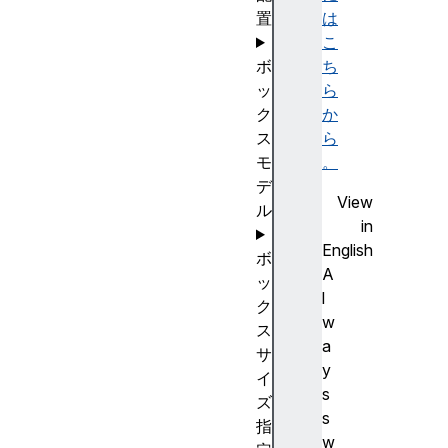
置
は
こ
ボ
ち
ッ
ら
ク
か
ス
ら
モ
。
デ
View
ル
in
English
ボ
A
ッ
l
ク
w
ス
a
サ
y
イ
s
ズ
s
指
w