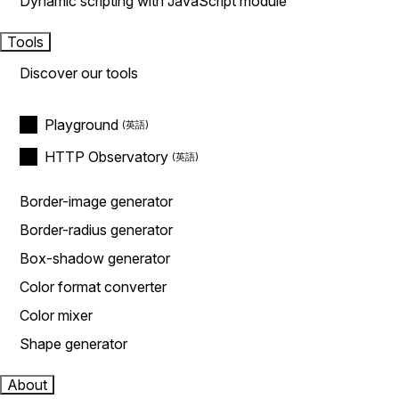
Dynamic scripting with JavaScript module
Tools
Discover our tools
Playground
HTTP Observatory
Border-image generator
Border-radius generator
Box-shadow generator
Color format converter
Color mixer
Shape generator
About