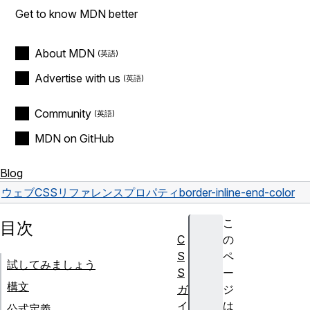
Get to know MDN better
About MDN
Advertise with us
Community
MDN on GitHub
Blog
ウェブ
CSS
リファレンス
プロパティ
border-inline-end-color
こ
目次
C
の
S
ペ
試してみましょう
S
ー
構文
ガ
ジ
イ
は
公式定義