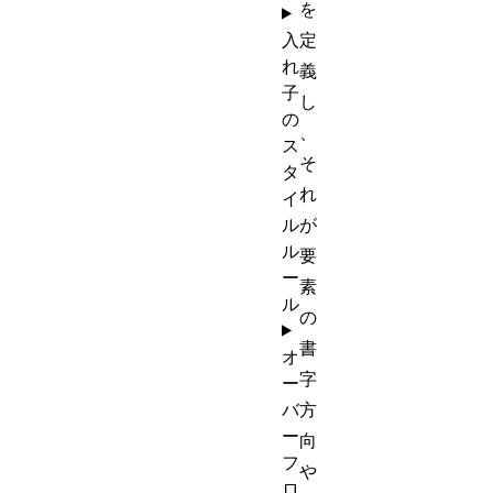
を
入
定
れ
義
子
し
の
、
ス
そ
タ
れ
イ
ル
が
ル
要
ー
素
ル
の
書
オ
字
ー
バ
方
ー
向
フ
や
ロ