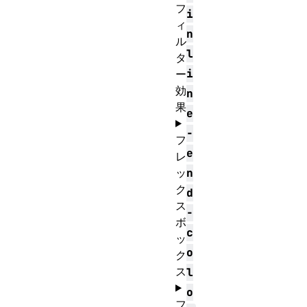
フ
i
ィ
n
ル
l
タ
i
ー
効
n
果
e
-
フ
e
レ
ッ
n
ク
d
ス
-
ボ
c
ッ
o
ク
ス
l
o
フ