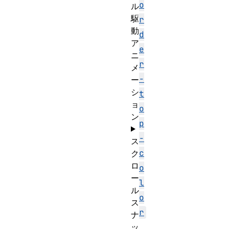
o
ル
駆
r
動
d
ア
e
ニ
r
メ
-
ー
シ
t
ョ
o
ン
p
-
ス
c
ク
ロ
o
ー
l
ル
o
ス
r
ナ
ッ
、