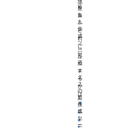
境
応
界
し
角
丸
、
作
ど
成
れ
ツ
に
ー
対
ル
応
ボ
ッ
す
ク
る
ス
か
の
は
影
w
作
r
成
ツ
i
ー
t