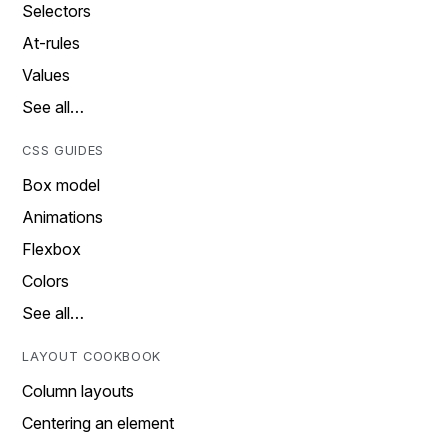
Selectors
At-rules
Values
See all…
CSS GUIDES
Box model
Animations
Flexbox
Colors
See all…
LAYOUT COOKBOOK
Column layouts
Centering an element