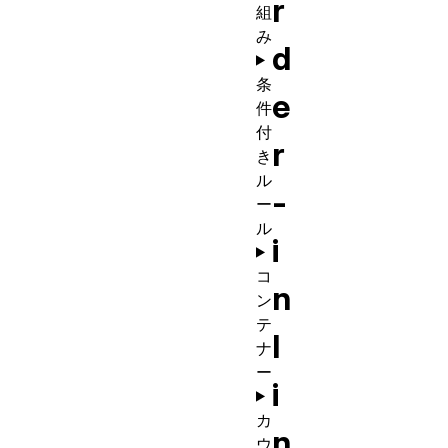
r
組
み
d
条
e
件
付
r
き
ル
-
ー
ル
i
コ
n
ン
テ
l
ナ
ー
i
カ
n
ウ