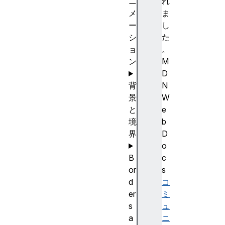
ニ
れ
メ
ま
ー
し
シ
た
ョ
。
ン
M
D
背
N
景
W
と
e
境
b
界
D
o
B
c
or
s
d
コ
er
ミ
s
ュ
a
ニ