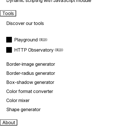
Dynamic scripting with JavaScript module
Tools
Discover our tools
Playground
HTTP Observatory
Border-image generator
Border-radius generator
Box-shadow generator
Color format converter
Color mixer
Shape generator
About