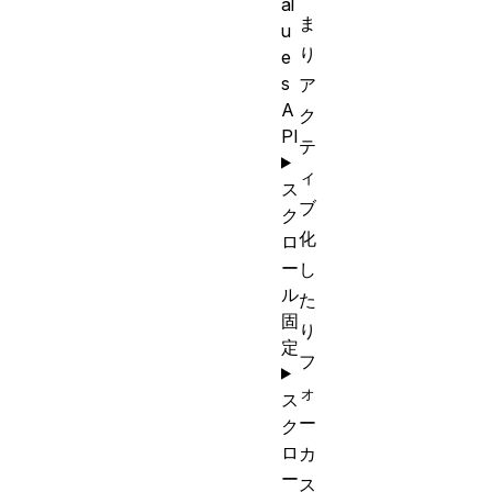
al
ま
u
り
e
s
ア
A
ク
PI
テ
ィ
ス
ブ
ク
化
ロ
ー
し
ル
た
固
り
定
フ
ォ
ス
ー
ク
ロ
カ
ー
ス