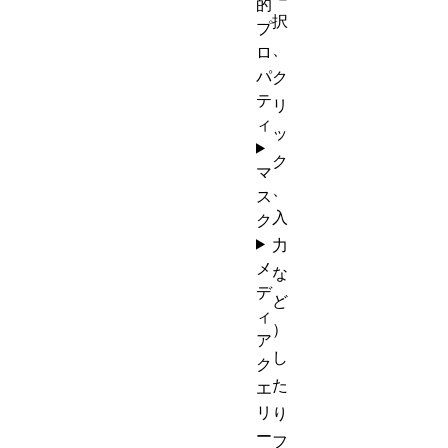
的
択
プ
、
ロ
パ
ク
テ
リ
ィ
ッ
ク
マ
、
ス
入
ク
力
メ
な
デ
ど
ィ
）
ア
し
ク
た
エ
リ
り
ー
フ