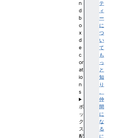
n
テ
d
ィ
b
ー
o
に
x
つ
d
い
e
て
c
も
or
っ
at
と
io
知
n
り
s
、
仲
ボ
間
ッ
に
ク
な
ス
る
配
に