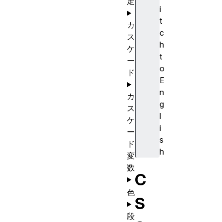
定
i
t
カ
c
ス
h
ケ
t
ー
o
ド
E
n
カ
g
ス
l
ケ
i
ー
s
ド
h
変
数
C
色
S
段