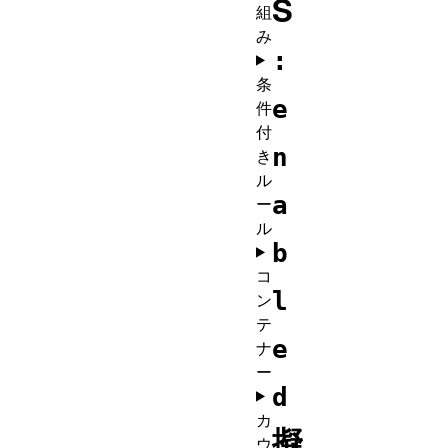
S
組
み
:
条
e
件
付
n
き
ル
a
ー
ル
b
コ
l
ン
テ
e
ナ
ー
d
カ
擬
ウ