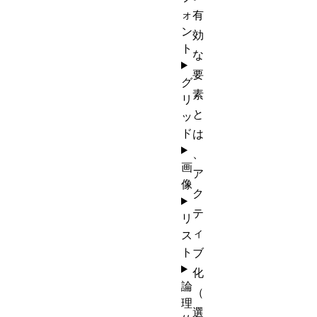
ォ
有
ン
効
ト
な
要
グ
素
リ
と
ッ
ド
は
、
画
ア
像
ク
テ
リ
ィ
ス
ト
ブ
化
論
（
理
選