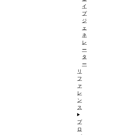
イ
プ
ジ
ェ
ネ
レ
ー
タ
ー
リ
フ
ァ
レ
ン
ス
プ
ロ