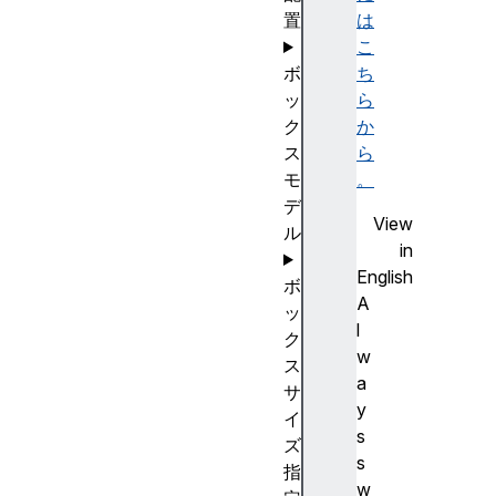
置
は
こ
ボ
ち
ッ
ら
ク
か
ス
ら
モ
。
デ
View
ル
in
English
ボ
A
ッ
l
ク
w
ス
a
サ
y
イ
s
ズ
s
指
w