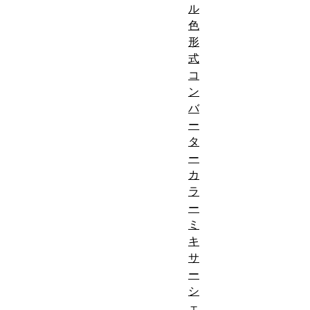
ル
色
形
式
コ
ン
バ
ー
タ
ー
カ
ラ
ー
ミ
キ
サ
ー
シ
ェ