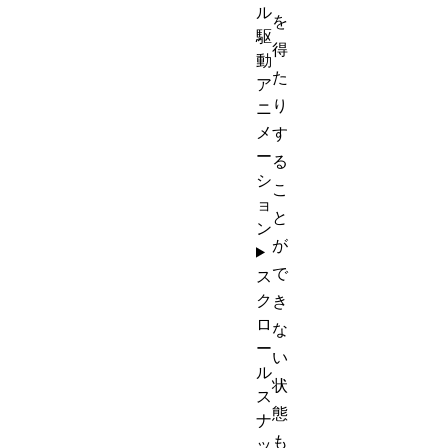
ル
を
駆
得
動
た
ア
り
ニ
メ
す
ー
る
シ
こ
ョ
と
ン
が
で
ス
ク
き
ロ
な
ー
い
ル
状
ス
態
ナ
も
ッ