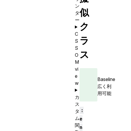
ン
似
タ
ー
ク
C
ラ
S
S
ス
O
M
vi
e
Baseline
w
広く利
用可能
カ
ス
:
タ
ム
e
関
n