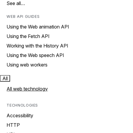
See all…
WEB API GUIDES
Using the Web animation API
Using the Fetch API
Working with the History API
Using the Web speech API
Using web workers
All
All web technology
TECHNOLOGIES
Accessibility
HTTP