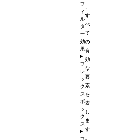
フ
、
ィ
す
ル
べ
タ
て
ー
効
の
果
有
効
フ
な
レ
要
ッ
素
ク
ス
を
ボ
表
ッ
し
ク
ま
ス
す
。
フ