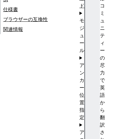
ド
コ
仕様書
ミ
ブラウザーの互換性
モ
ュ
ジ
ニ
関連情報
ュ
テ
ー
ィ
ル
ー
の
ア
尽
ン
力
カ
で
ー
英
位
語
置
か
指
ら
定
翻
訳
ア
さ