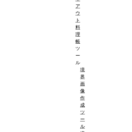
ア
ウ
ト
料
理
帳
ツ
ー
ル
境
界
画
像
作
成
ツ
ー
ル