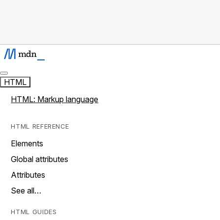
HTML
HTML: Markup language
HTML REFERENCE
Elements
Global attributes
Attributes
See all…
HTML GUIDES