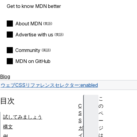
Get to know MDN better
About MDN
Advertise with us
Community
MDN on GitHub
Blog
ウェブ
CSS
リファレンス
セレクター
:enabled
こ
目次
C
の
S
ペ
試してみましょう
S
ー
構文
ガ
ジ
イ
は
例