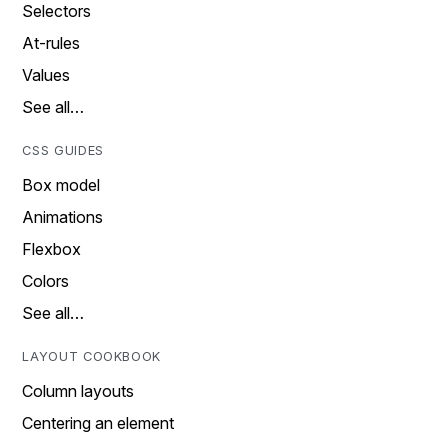
Selectors
At-rules
Values
See all…
CSS GUIDES
Box model
Animations
Flexbox
Colors
See all…
LAYOUT COOKBOOK
Column layouts
Centering an element