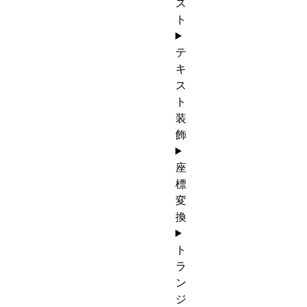
ス
ト
テ
キ
ス
ト
装
飾
座
標
変
換
ト
ラ
ン
ジ