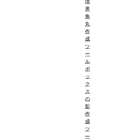
境
界
角
丸
作
成
ツ
ー
ル
ボ
ッ
ク
ス
の
影
作
成
ツ
ー