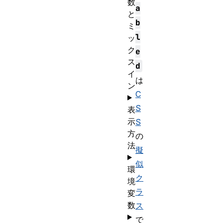
数
a
と
b
ミ
l
ッ
ク
e
ス
d
イ
は
ン
C
S
表
示
S
方
の
法
擬
似
環
ク
境
ラ
変
数
ス
で