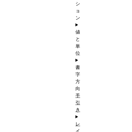
シ
ョ
ン
値
と
単
位
書
字
方
向
手
引
き
レ
イ