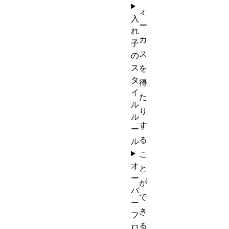
ォ
入
ー
れ
カ
子
ス
の
ス
を
タ
得
イ
た
ル
り
ル
す
ー
る
ル
こ
オ
と
ー
が
バ
で
ー
き
フ
る
ロ