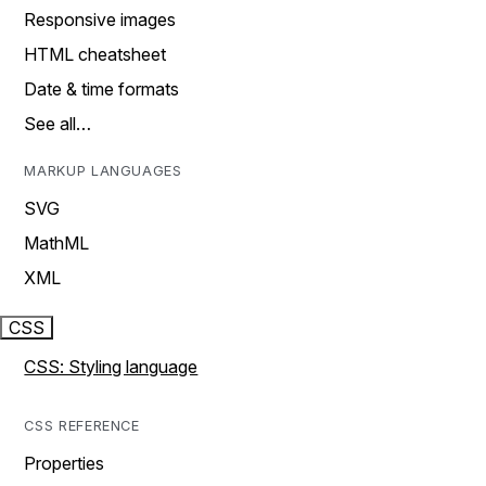
Responsive images
HTML cheatsheet
Date & time formats
See all…
MARKUP LANGUAGES
SVG
MathML
XML
CSS
CSS: Styling language
CSS REFERENCE
Properties