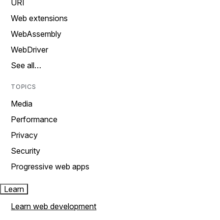
URI
Web extensions
WebAssembly
WebDriver
See all…
TOPICS
Media
Performance
Privacy
Security
Progressive web apps
Learn
Learn web development