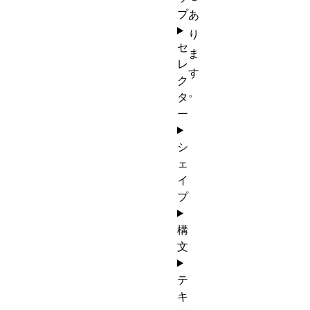
プ
あ
り
セ
ま
レ
す
ク
。
タ
ー
シ
ェ
イ
プ
構
文
テ
キ