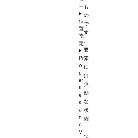
ー
も
の
位
で
置
す
指
。
定
要
Pr
素
o
に
p
は
er
無
ti
効
e
な
s
a
状
n
態
d
、
V
つ