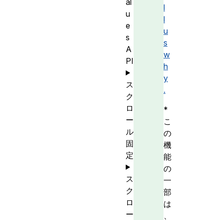
al
l
u
l
e
u
s
s
A
w
PI
h
y
ス
.
ク
ロ
*
ー
こ
ル
の
固
機
定
能
の
ス
一
ク
部
ロ
は
ー
、