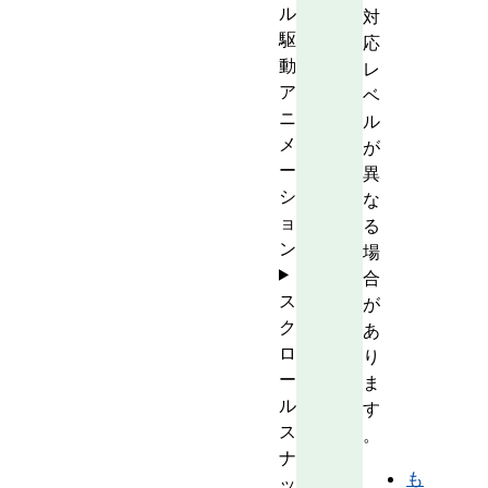
ル
対
駆
応
動
レ
ア
ベ
ニ
ル
メ
が
ー
異
シ
な
ョ
る
ン
場
合
ス
が
ク
あ
ロ
り
ー
ま
ル
す
ス
。
ナ
も
ッ