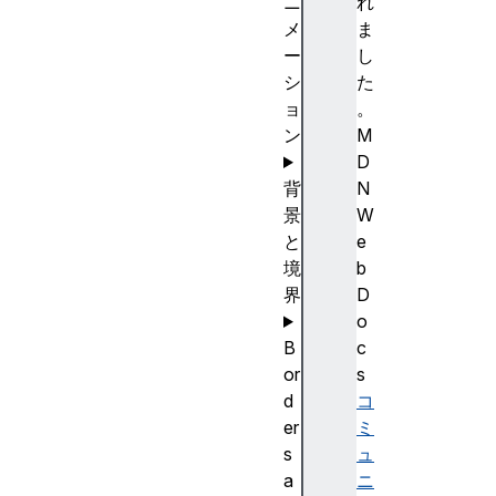
ニ
れ
メ
ま
ー
し
シ
た
ョ
。
ン
M
D
背
N
景
W
と
e
境
b
界
D
o
B
c
or
s
d
コ
er
ミ
s
ュ
a
ニ