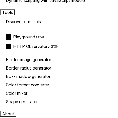
Dynamic scripting with JavaScript module
Tools
Discover our tools
Playground
HTTP Observatory
Border-image generator
Border-radius generator
Box-shadow generator
Color format converter
Color mixer
Shape generator
About