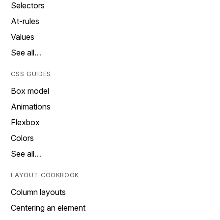
Selectors
At-rules
Values
See all…
CSS GUIDES
Box model
Animations
Flexbox
Colors
See all…
LAYOUT COOKBOOK
Column layouts
Centering an element