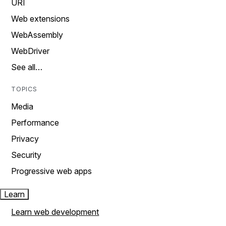
URI
Web extensions
WebAssembly
WebDriver
See all…
TOPICS
Media
Performance
Privacy
Security
Progressive web apps
Learn
Learn web development