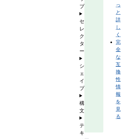
っ
プ
と
詳
セ
し
レ
く
ク
完
タ
全
ー
な
互
シ
換
ェ
性
イ
情
プ
報
を
構
見
文
る
テ
キ