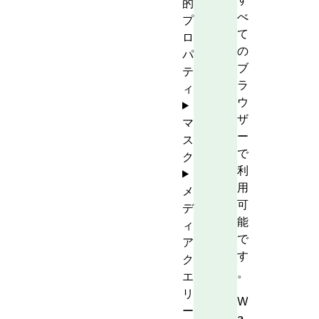
的
べ
プ
て
ロ
の
パ
ブ
テ
ラ
ィ
ウ
ザ
マ
ー
ス
で
ク
利
用
メ
可
デ
能
ィ
で
ア
す
ク
。
エ
リ
W
ー
a