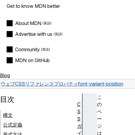
Get to know MDN better
About MDN
Advertise with us
Community
MDN on GitHub
Blog
ウェブ
CSS
リファレンス
プロパティ
font-variant-position
こ
目次
C
の
S
ペ
構文
S
ー
公式定義
ガ
ジ
イ
は
形式文法