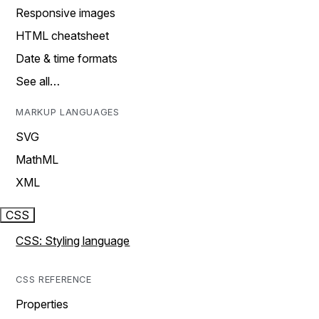
Responsive images
HTML cheatsheet
Date & time formats
See all…
MARKUP LANGUAGES
SVG
MathML
XML
CSS
CSS: Styling language
CSS REFERENCE
Properties