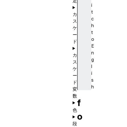
定
i
t
カ
c
ス
h
ケ
t
ー
o
ド
E
n
カ
g
ス
l
ケ
i
ー
s
ド
h
変
数
f
色
o
段