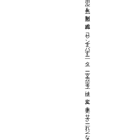
用
ル
を
色
制
形
式
御
コ
し
ン
ま
バ
す
ー
。
タ
ー
文
カ
字
ラ
は
ー
ミ
変
キ
更
サ
さ
ー
れ
シ
な
ェ