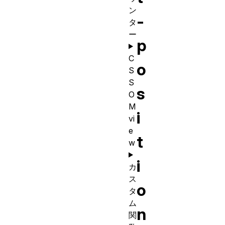
ン
-
タ
ー
p
C
o
S
S
s
O
M
i
vi
e
t
w
i
カ
ス
o
タ
ム
n
関