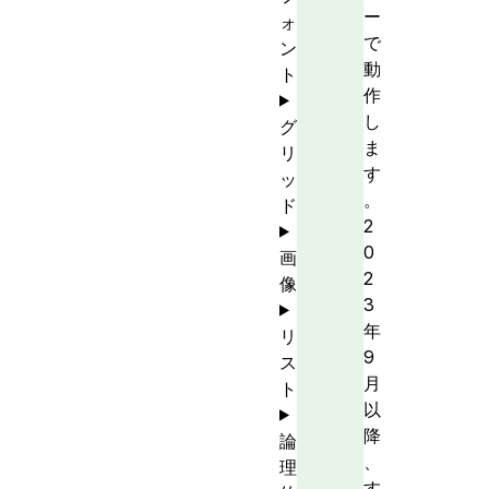
ー
ォ
で
ン
動
ト
作
し
グ
ま
リ
す
ッ
。
ド
2
0
画
2
像
3
年
リ
9
ス
月
ト
以
降
論
、
理
す