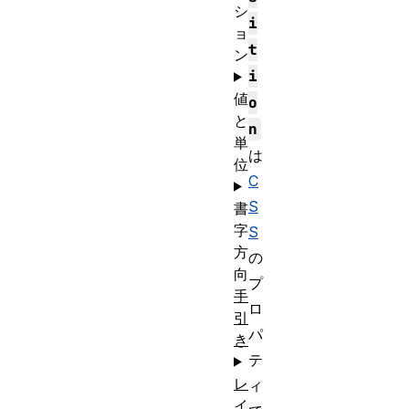
シ
i
ョ
t
ン
i
値
o
と
n
単
は
位
C
S
書
字
S
方
の
向
プ
手
ロ
引
パ
き
テ
レ
ィ
イ