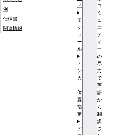
ド
コ
例
ミ
仕様書
モ
ュ
ジ
ニ
関連情報
ュ
テ
ー
ィ
ル
ー
の
ア
尽
ン
力
カ
で
ー
英
位
語
置
か
指
ら
定
翻
訳
ア
さ