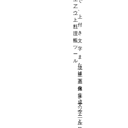
で
ア
、
ウ
上
ト
付
料
き
理
帳
文
ツ
字
ー
ま
ル
た
境
は
界
下
画
像
付
作
き
成
文
ツ
字
ー
と
ル