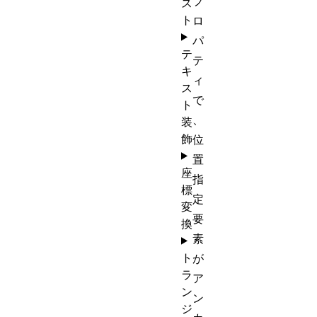
プ
ス
ト
ロ
パ
テ
テ
キ
ィ
ス
で
ト
、
装
飾
位
置
座
指
標
定
変
要
換
素
ト
が
ラ
ア
ン
ン
ジ