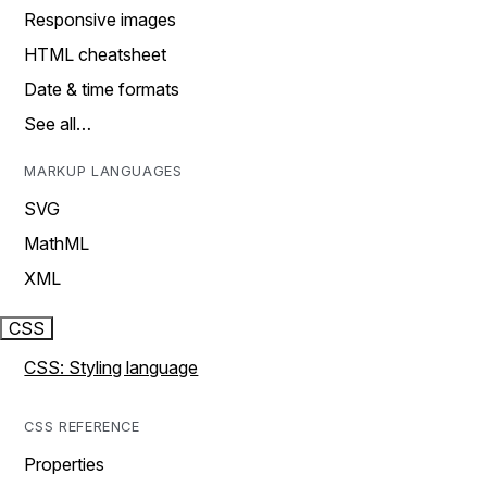
Responsive images
HTML cheatsheet
Date & time formats
See all…
MARKUP LANGUAGES
SVG
MathML
XML
CSS
CSS: Styling language
CSS REFERENCE
Properties