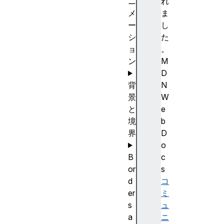
ニ
れ
メ
ま
ー
し
シ
た
ョ
。
ン
M
D
背
N
景
W
と
e
境
b
界
D
o
B
c
or
s
d
コ
er
ミ
s
ュ
a
ニ