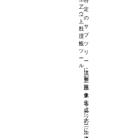
特
ア
定
ウ
の
ト
サ
料
ブ
理
帳
ツ
ツ
リ
ー
ー
ル
に
境
制
界
限
画
像
す
作
る
成
た
ツ
め
ー
に
ル