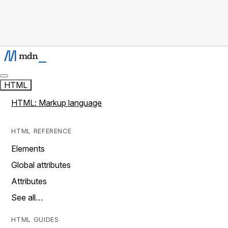
HTML
HTML: Markup language
HTML REFERENCE
Elements
Global attributes
Attributes
See all…
HTML GUIDES