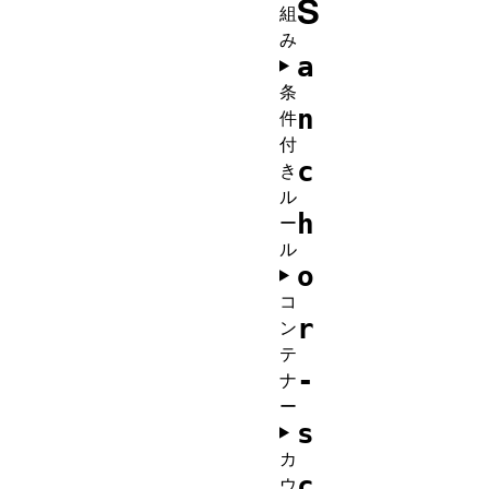
S
組
み
a
条
n
件
付
c
き
ル
h
ー
ル
o
コ
r
ン
テ
-
ナ
ー
s
カ
c
ウ