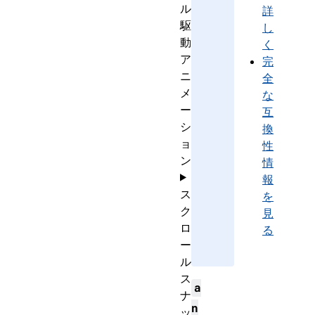
ル
詳
駆
し
動
く
ア
完
ニ
全
メ
な
ー
互
シ
換
ョ
性
ン
情
報
ス
を
ク
見
ロ
る
ー
ル
ス
a
ナ
n
ッ