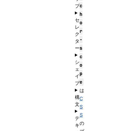
c
プ
h
セ
o
レ
r
ク
-
タ
ー
s
c
シ
o
ェ
p
イ
e
プ
は
構
C
文
S
S
テ
の
キ