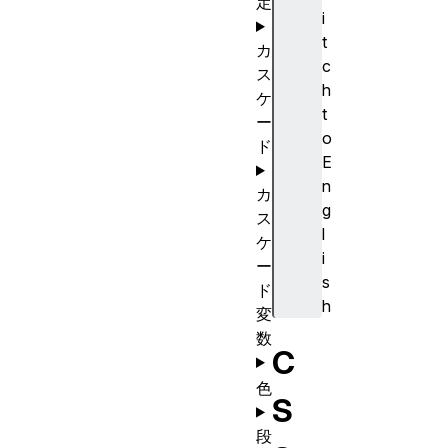
定
i
t
カ
c
ス
h
ケ
t
ー
o
ド
E
n
カ
g
ス
l
ケ
i
ー
s
ド
h
変
数
C
色
S
段