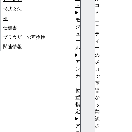
ド
コ
形式文法
ミ
例
モ
ュ
ジ
ニ
仕様書
ュ
テ
ブラウザーの互換性
ー
ィ
関連情報
ル
ー
の
ア
尽
ン
力
カ
で
ー
英
位
語
置
か
指
ら
定
翻
訳
ア
さ