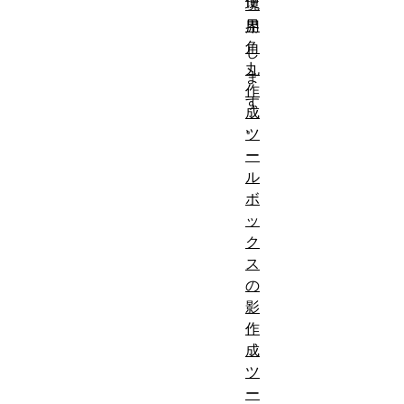
使
境
界
用
角
し
丸
ま
作
す
成
。
ツ
ー
ル
ボ
ッ
ク
ス
の
影
作
成
ツ
ー