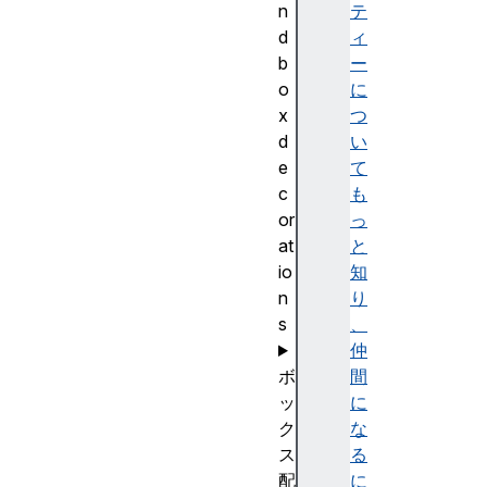
n
テ
d
ィ
b
ー
o
に
x
つ
d
い
e
て
c
も
or
っ
at
と
io
知
n
り
s
、
仲
ボ
間
ッ
に
ク
な
ス
る
配
に