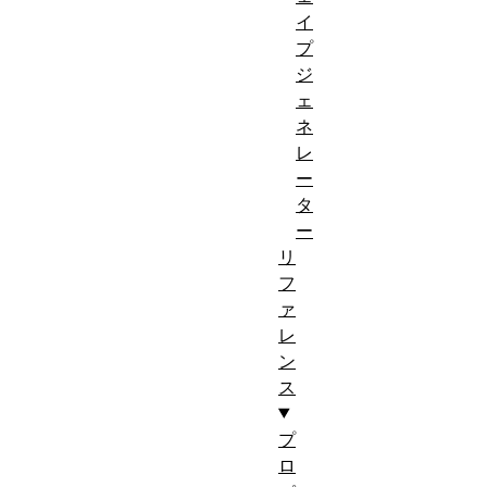
イ
プ
ジ
ェ
ネ
レ
ー
タ
ー
リ
フ
ァ
レ
ン
ス
プ
ロ