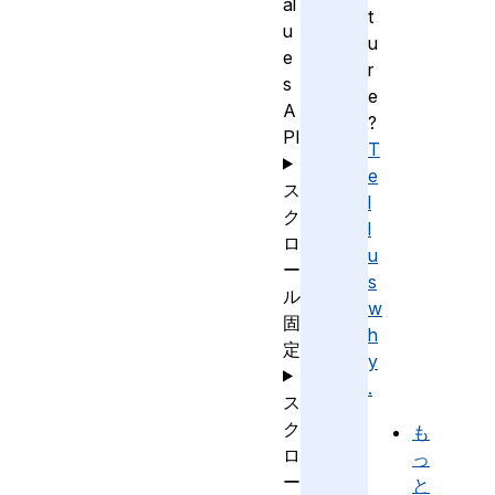
al
t
u
u
e
r
s
e
A
?
PI
T
e
ス
l
ク
l
ロ
u
ー
s
ル
w
固
h
定
y
.
ス
ク
も
ロ
っ
ー
と