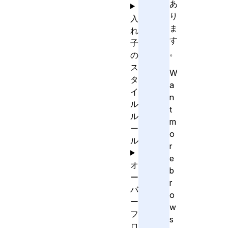
あ
り
入
ま
れ
す
子
。
の
ス
W
タ
a
イ
n
ル
t
ル
m
ー
o
ル
r
e
オ
b
ー
r
バ
o
ー
w
フ
s
ロ