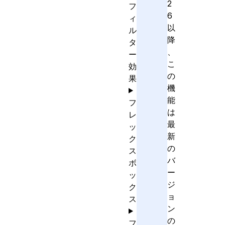
2
フ
6
ィ
以
ル
降
タ
、
ー
こ
効
の
果
機
能
フ
は
レ
最
ッ
新
ク
の
ス
バ
ボ
ー
ッ
ジ
ク
ョ
ス
ン
の
フ