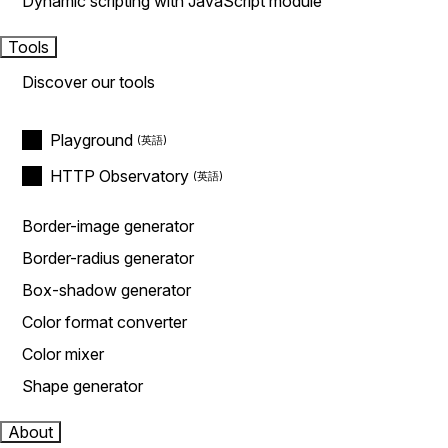
Dynamic scripting with JavaScript module
Tools
Discover our tools
Playground
HTTP Observatory
Border-image generator
Border-radius generator
Box-shadow generator
Color format converter
Color mixer
Shape generator
About