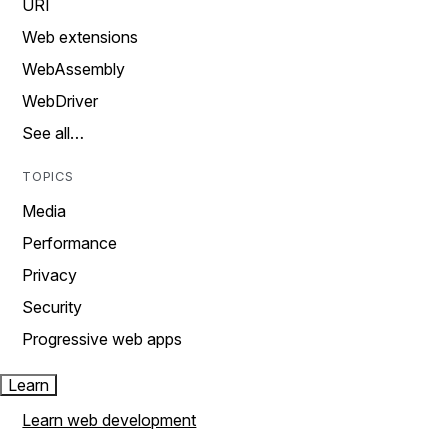
URI
Web extensions
WebAssembly
WebDriver
See all…
TOPICS
Media
Performance
Privacy
Security
Progressive web apps
Learn
Learn web development