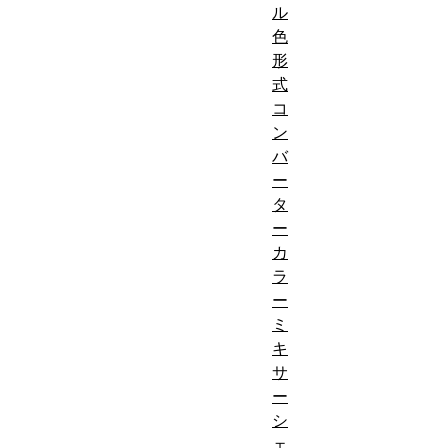
ル
色
形
式
コ
ン
バ
ー
タ
ー
カ
ラ
ー
ミ
キ
サ
ー
シ
ェ