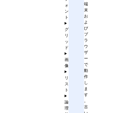
端
ォ
末
ン
お
ト
よ
び
グ
ブ
リ
ラ
ッ
ウ
ド
ザ
ー
画
で
像
動
作
リ
し
ス
ま
ト
す
。
論
古
理
い