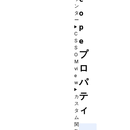
ン
o
タ
ー
p
C
e
S
S
プ
O
M
ロ
vi
e
パ
w
テ
カ
ス
ィ
タ
ム
関