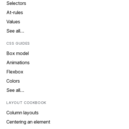
Selectors
At-rules
Values
See all…
CSS GUIDES
Box model
Animations
Flexbox
Colors
See all…
LAYOUT COOKBOOK
Column layouts
Centering an element