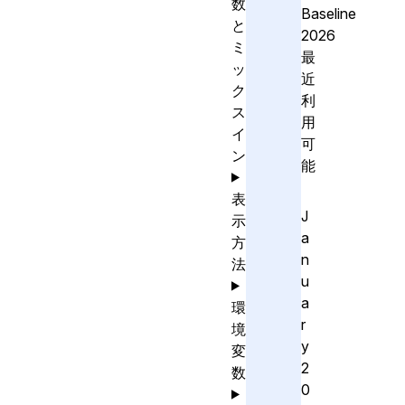
数
Baseline
と
2026
ミ
最
ッ
近
ク
利
ス
用
イ
可
ン
能
表
J
示
a
方
n
法
u
a
環
r
境
y
変
2
数
0