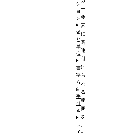
カ
シ
ー
ョ
要
ン
素
値
に
と
関
単
連
位
付
け
書
字
ら
方
れ
向
る
手
範
引
囲
き
を
レ
、
イ