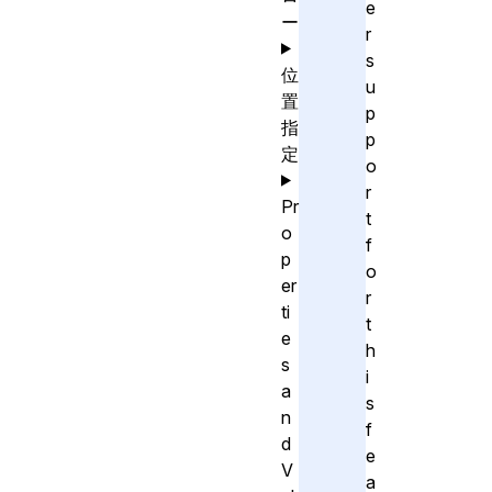
e
ー
r
s
位
u
置
p
指
p
定
o
r
Pr
t
o
f
p
o
er
r
ti
t
e
h
s
i
a
s
n
f
d
e
V
a