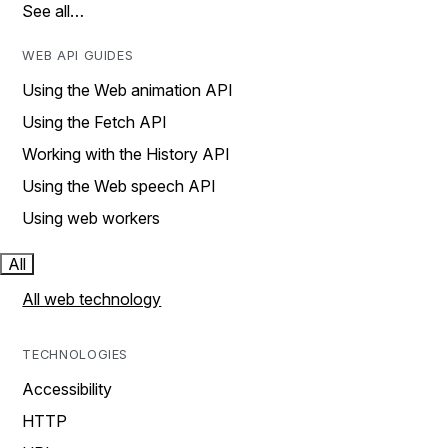
See all…
WEB API GUIDES
Using the Web animation API
Using the Fetch API
Working with the History API
Using the Web speech API
Using web workers
All
All web technology
TECHNOLOGIES
Accessibility
HTTP