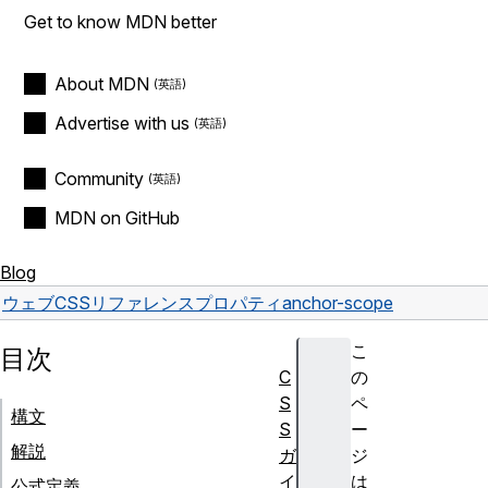
Get to know MDN better
About MDN
Advertise with us
Community
MDN on GitHub
Blog
ウェブ
CSS
リファレンス
プロパティ
anchor-scope
こ
目次
C
の
S
ペ
構文
S
ー
解説
ガ
ジ
イ
は
公式定義