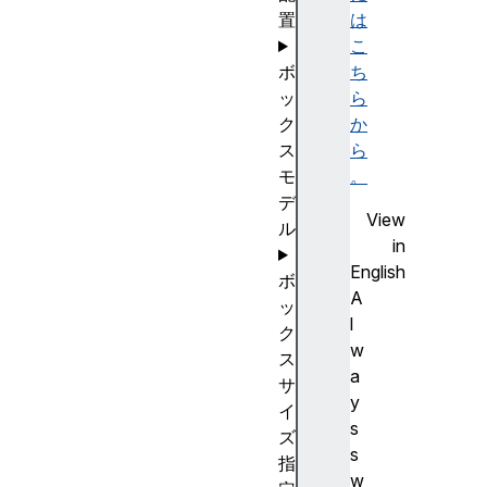
置
は
こ
ボ
ち
ッ
ら
ク
か
ス
ら
モ
。
デ
View
ル
in
English
ボ
A
ッ
l
ク
w
ス
a
サ
y
イ
s
ズ
s
指
w