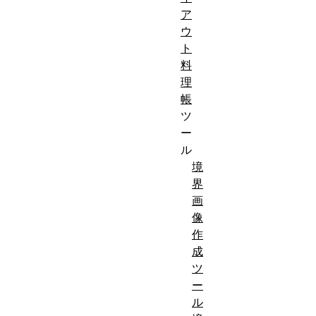
ア
ウ
ト
料
理
帳
ツ
ー
ル
境
界
画
像
作
成
ツ
ー
ル