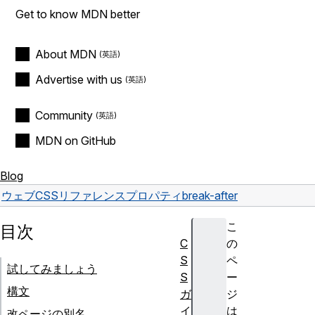
Get to know MDN better
About MDN
Advertise with us
Community
MDN on GitHub
Blog
ウェブ
CSS
リファレンス
プロパティ
break-after
こ
目次
C
の
S
ペ
試してみましょう
S
ー
構文
ガ
ジ
イ
は
改ページの別名