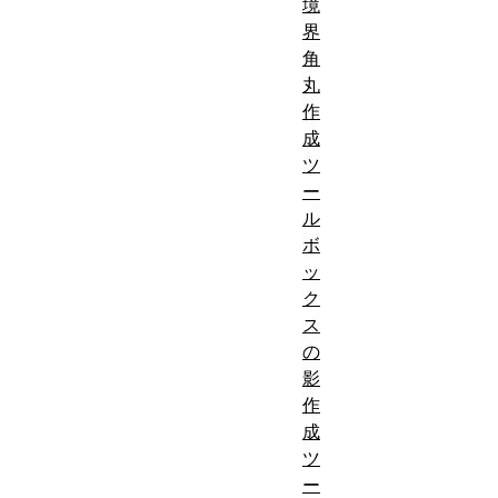
境
界
角
丸
作
成
ツ
ー
ル
ボ
ッ
ク
ス
の
影
作
成
ツ
ー