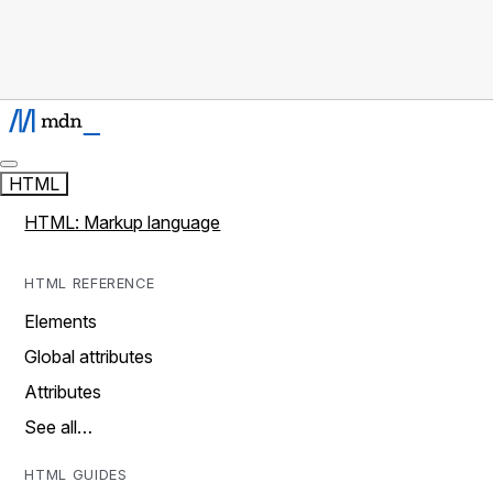
HTML
HTML: Markup language
HTML REFERENCE
Elements
Global attributes
Attributes
See all…
HTML GUIDES