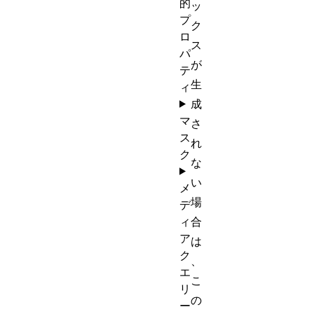
的
ッ
プ
ク
ロ
ス
パ
が
テ
生
ィ
成
マ
さ
ス
れ
ク
な
い
メ
場
デ
ィ
合
ア
は
ク
、
エ
こ
リ
の
ー