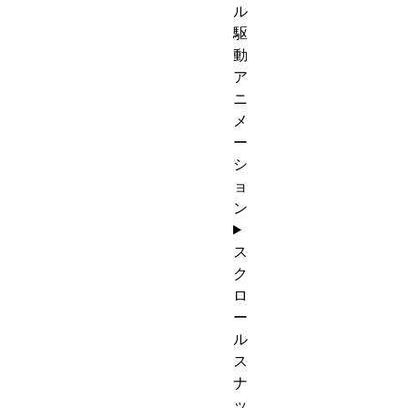
ル
駆
動
ア
ニ
メ
ー
シ
ョ
ン
ス
ク
ロ
ー
ル
ス
ナ
ッ