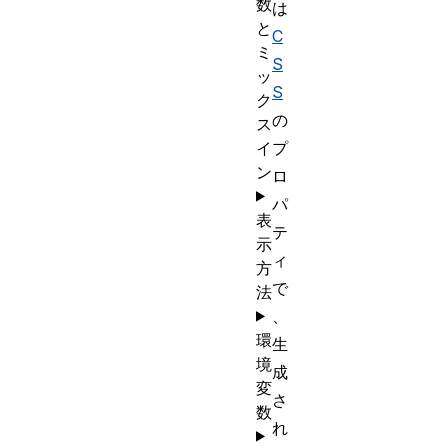
数
は
と
C
ミ
S
ッ
S
ク
の
ス
イ
プ
ン
ロ
パ
表
テ
示
ィ
方
で
法
、
環
生
境
成
変
さ
数
れ