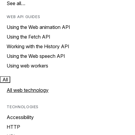
See all…
WEB API GUIDES
Using the Web animation API
Using the Fetch API
Working with the History API
Using the Web speech API
Using web workers
All
All web technology
TECHNOLOGIES
Accessibility
HTTP