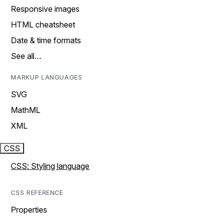
Responsive images
HTML cheatsheet
Date & time formats
See all…
MARKUP LANGUAGES
SVG
MathML
XML
CSS
CSS: Styling language
CSS REFERENCE
Properties