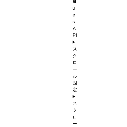
al
u
e
s
A
PI
ス
ク
ロ
ー
ル
固
定
ス
ク
ロ
ー