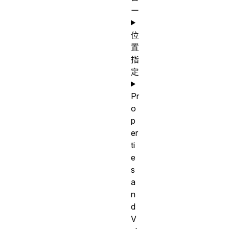
ー
位
置
指
定
Pr
o
p
er
ti
e
s
a
n
d
V