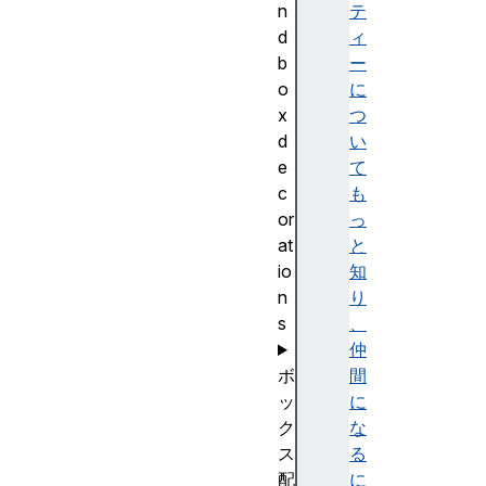
n
テ
d
ィ
b
ー
o
に
x
つ
d
い
e
て
c
も
or
っ
at
と
io
知
n
り
s
、
仲
ボ
間
ッ
に
ク
な
ス
る
配
に