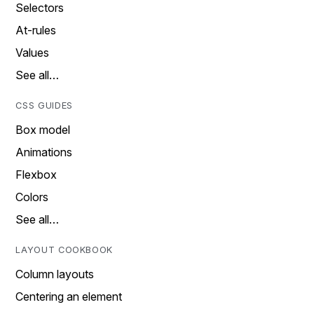
Selectors
At-rules
Values
See all…
CSS GUIDES
Box model
Animations
Flexbox
Colors
See all…
LAYOUT COOKBOOK
Column layouts
Centering an element