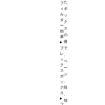
た
フ
ィ
ボ
ル
ッ
タ
ク
ー
ス
効
の
果
後
フ
で
レ
、
ッ
ペ
ク
ー
ス
ジ
ボ
、
ッ
ク
段
ス
、
領
フ