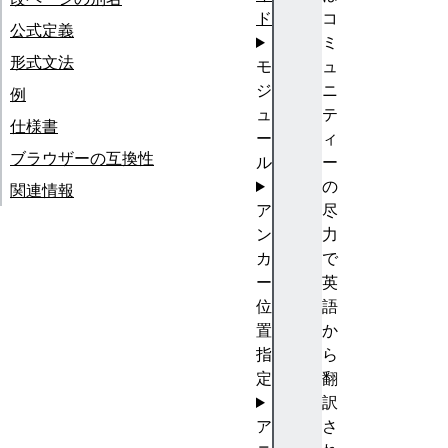
ド
コ
公式定義
ミ
形式文法
モ
ュ
ジ
ニ
例
ュ
テ
仕様書
ー
ィ
ブラウザーの互換性
ル
ー
の
関連情報
ア
尽
ン
力
カ
で
ー
英
位
語
置
か
指
ら
定
翻
訳
ア
さ