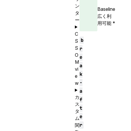
ン
Baseline
タ
広く利
ー
用可能
*
C
b
S
S
r
O
e
M
a
vi
k
e
-
w
a
カ
f
ス
t
タ
e
ム
r
関