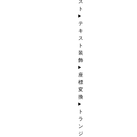
ス
ト
テ
キ
ス
ト
装
飾
座
標
変
換
ト
ラ
ン
ジ