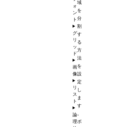
域
ォ
を
ン
分
ト
割
グ
す
リ
る
ッ
方
ド
法
を
画
像
設
定
リ
し
ス
ま
ト
す
。
論
理
ボ