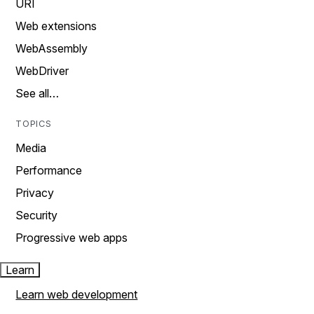
URI
Web extensions
WebAssembly
WebDriver
See all…
TOPICS
Media
Performance
Privacy
Security
Progressive web apps
Learn
Learn web development