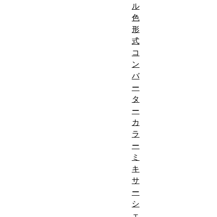
ル
色
形
式
コ
ン
バ
ー
タ
ー
カ
ラ
ー
ミ
キ
サ
ー
シ
ェ