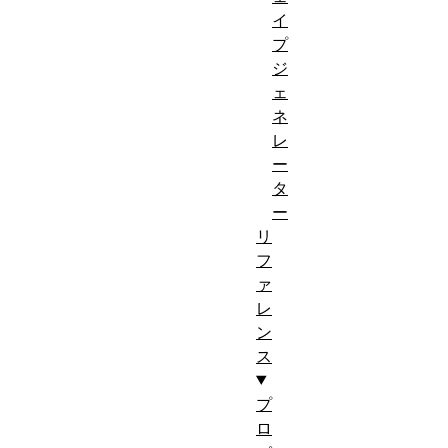
イ
プ
ジ
ェ
ネ
レ
ー
タ
ー
リ
フ
ァ
レ
ン
ス
プ
ロ