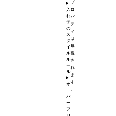
プ
入
ロ
れ
パ
子
テ
の
ィ
ス
は
タ
無
イ
ル
視
ル
さ
ー
れ
ル
ま
す
オ
。
ー
バ
ー
フ
ロ