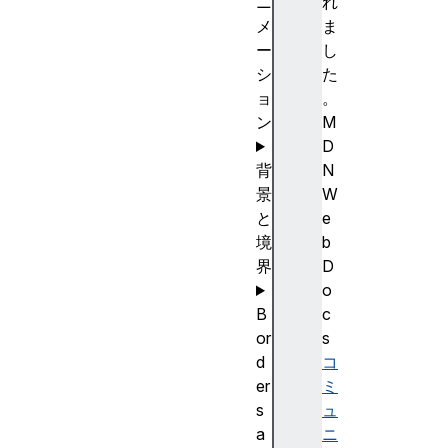
ニ
れ
メ
ま
ー
し
シ
た
ョ
。
ン
M
D
背
N
景
W
と
e
境
b
界
D
o
B
c
or
s
d
コ
er
ミ
s
ュ
a
ニ