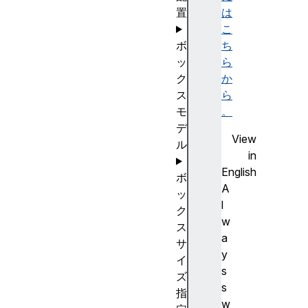
置
は
こ
ボ
ち
ッ
ら
ク
か
ス
ら
モ
。
デ
View
ル
in
English
ボ
A
ッ
l
ク
w
ス
a
サ
y
イ
s
ズ
s
指
w