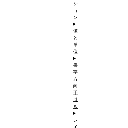
シ
ョ
ン
値
と
単
位
書
字
方
向
手
引
き
レ
イ