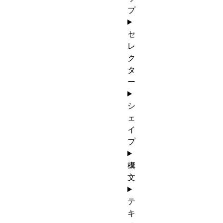
プ
セ
レ
ク
タ
ー
シ
ェ
イ
プ
構
文
テ
キ