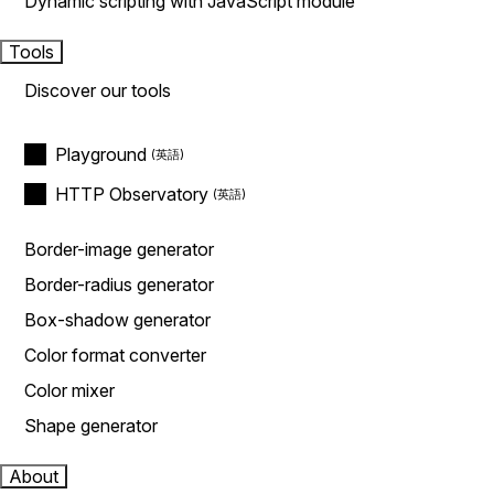
Dynamic scripting with JavaScript module
Tools
Discover our tools
Playground
HTTP Observatory
Border-image generator
Border-radius generator
Box-shadow generator
Color format converter
Color mixer
Shape generator
About