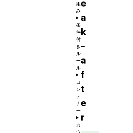
e
組
み
a
条
k
件
付
-
き
ル
a
ー
ル
f
コ
t
ン
テ
e
ナ
ー
r
カ
ウ