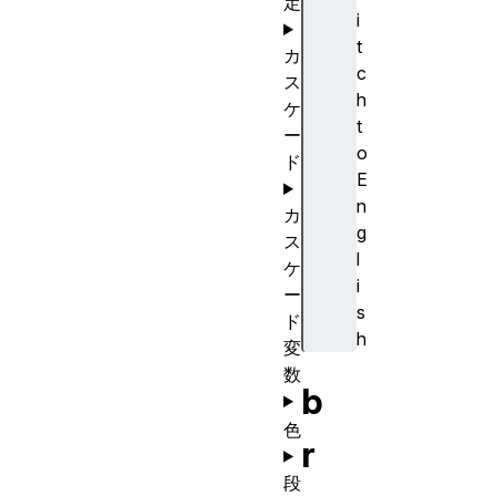
定
i
t
カ
c
ス
h
ケ
t
ー
o
ド
E
n
カ
g
ス
l
ケ
i
ー
s
ド
h
変
数
b
色
r
段