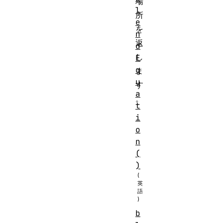
場
l
所
e
を
n
返
d
し
E
q
ま
u
す
a
。
t
i
o
n
(
)
b