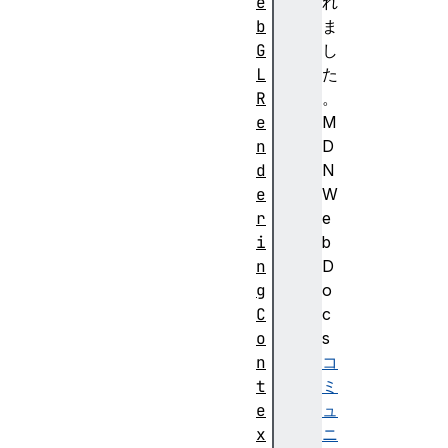
e
れ
b
ま
G
し
L
た
R
。
e
M
n
D
d
N
e
W
r
e
i
b
n
D
g
o
C
c
o
s
n
コ
t
ミ
e
ュ
x
ニ