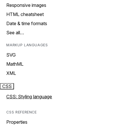
Responsive images
HTML cheatsheet
Date & time formats
See all…
MARKUP LANGUAGES
SVG
MathML
XML
CSS
CSS: Styling language
CSS REFERENCE
Properties