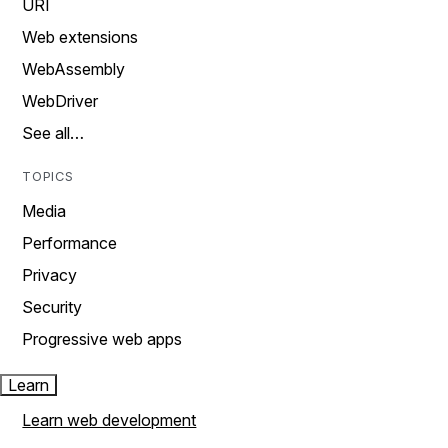
URI
Web extensions
WebAssembly
WebDriver
See all…
TOPICS
Media
Performance
Privacy
Security
Progressive web apps
Learn
Learn web development