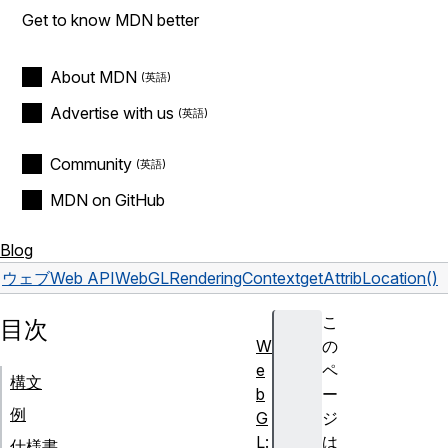
Get to know MDN better
About MDN
Advertise with us
Community
MDN on GitHub
Blog
ウェブ
Web API
WebGLRenderingContext
getAttribLocation()
こ
目次
W
の
e
ペ
構文
b
ー
例
G
ジ
L:
は
仕様書