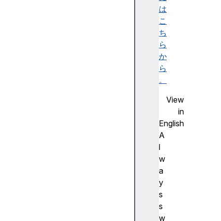
d
は
r
こ
a
ち
w
ら
i
か
n
ら
g
。
B
View
u
in
f
English
f
A
e
l
r
w
C
a
o
y
l
s
o
s
r
w