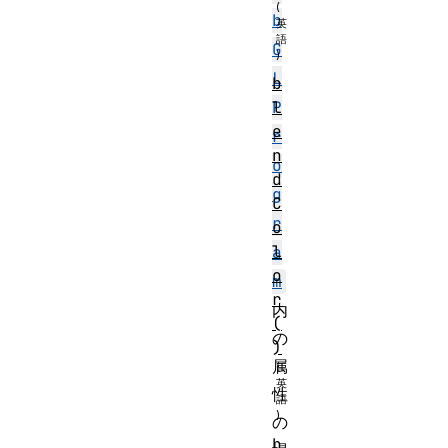
b
G
L
b
l
P
e
r
n
o
d
g
C
r
o
l
a
o
m
r
内
(
の
)
属
性
の
b