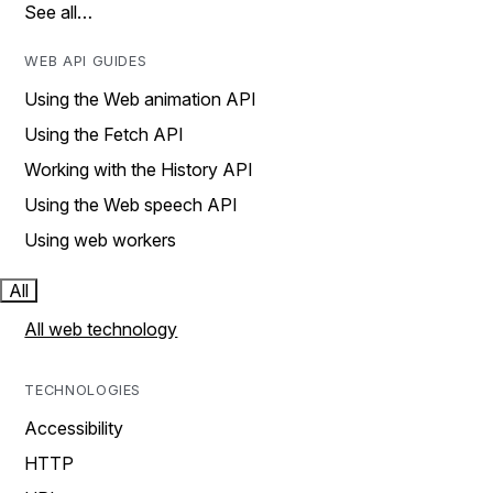
See all…
WEB API GUIDES
Using the Web animation API
Using the Fetch API
Working with the History API
Using the Web speech API
Using web workers
All
All web technology
TECHNOLOGIES
Accessibility
HTTP