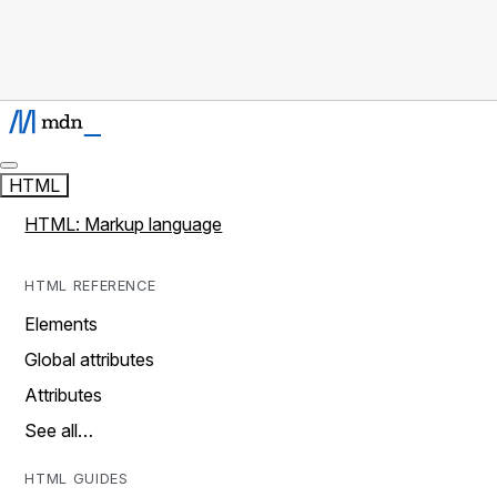
HTML
HTML: Markup language
HTML REFERENCE
Elements
Global attributes
Attributes
See all…
HTML GUIDES