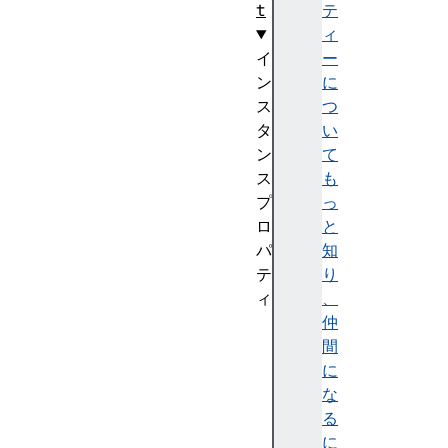
t
テ
ィ
イ
ー
ン
に
ス
つ
タ
い
ン
て
ス
も
プ
っ
ロ
と
パ
知
テ
り
ィ
、
c
仲
a
間
n
に
v
な
a
る
s
に