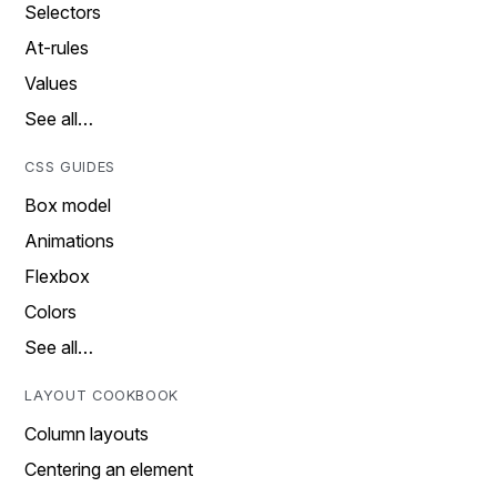
Selectors
At-rules
Values
See all…
CSS GUIDES
Box model
Animations
Flexbox
Colors
See all…
LAYOUT COOKBOOK
Column layouts
Centering an element