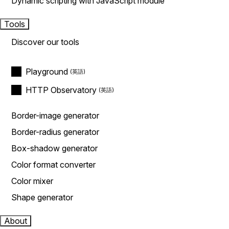
Dynamic scripting with JavaScript module
Tools
Discover our tools
Playground
HTTP Observatory
Border-image generator
Border-radius generator
Box-shadow generator
Color format converter
Color mixer
Shape generator
About