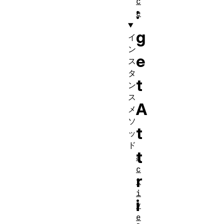
c
:
e
g
イ
ン
e
ス
タ
t
ン
ス
A
メ
ソ
t
ッ
ド
t
a
c
r
t
i
i
v
e