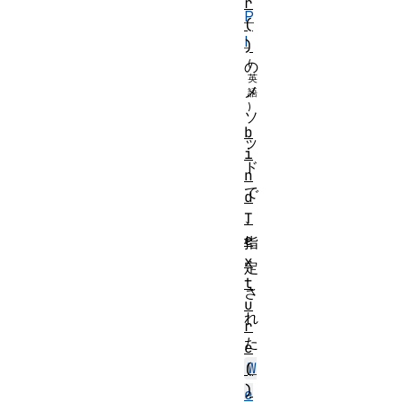
r
P
(
I
)
の
メ
ソ
b
ッ
i
ド
n
で
d
、
T
e
指
x
定
t
さ
u
れ
r
た
e
W
(
)
e