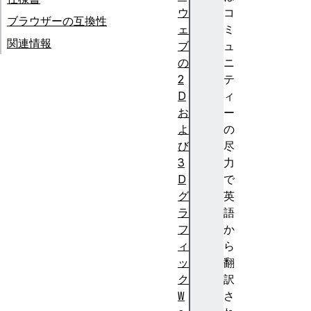
ウ
コ
ブラウザーの互換性
ェ
ミ
関連情報
ブ
ュ
の
ニ
2
テ
D
ィ
お
ー
よ
の
び
尽
3
力
D
で
グ
英
ラ
語
フ
か
ィ
ら
ッ
翻
ク
訳
W
さ