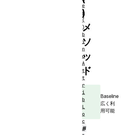
e
)
r
(
メ
)
b
ソ
i
n
ッ
d
A
ド
t
t
r
i
Baseline
b
広く利
L
用可能
o
c
W
a