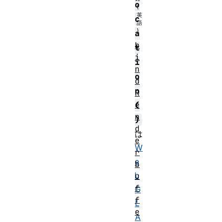
o
c
a
b
t
i
i
n
o
d
n
R
e
(
n
)
d
は
e
W
r
e
b
b
u
f
G
f
L
e
A