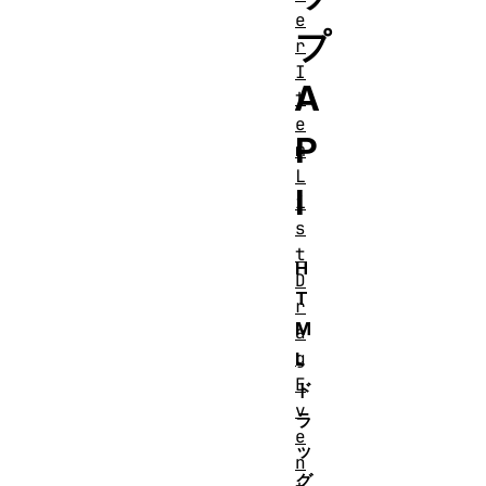
e
プ
r
I
A
t
e
P
m
L
I
i
s
t
H
D
T
r
M
a
g
L
E
ド
v
ラ
e
ッ
n
グ