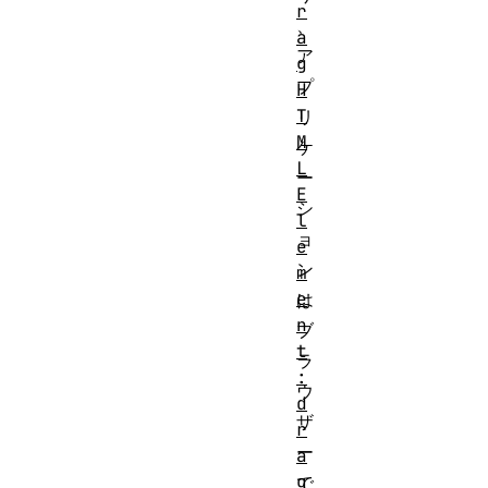
r
、
a
ア
g
プ
H
T
リ
M
ケ
L
ー
E
シ
l
ョ
e
ン
m
e
は
n
ブ
t
ラ
:
ウ
d
ザ
r
ー
a
g
で