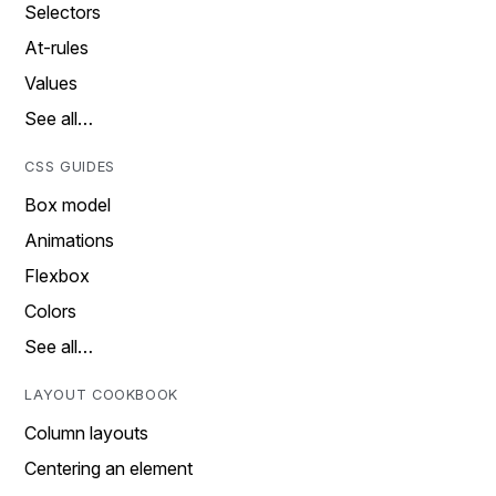
Selectors
At-rules
Values
See all…
CSS GUIDES
Box model
Animations
Flexbox
Colors
See all…
LAYOUT COOKBOOK
Column layouts
Centering an element