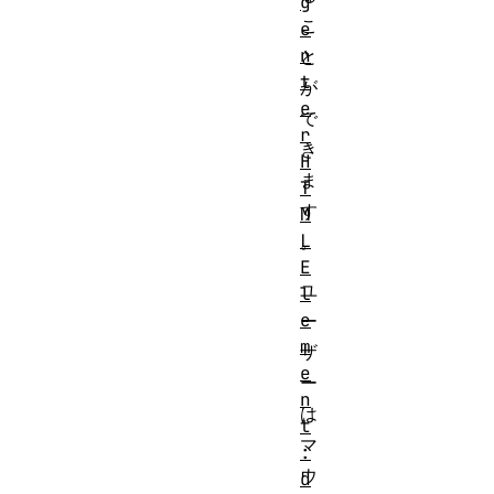
g
こ
e
n
と
t
が
e
で
r
き
H
ま
T
す
M
L
。
E
ユ
l
e
ー
m
ザ
e
ー
n
は
t
マ
:
ウ
d