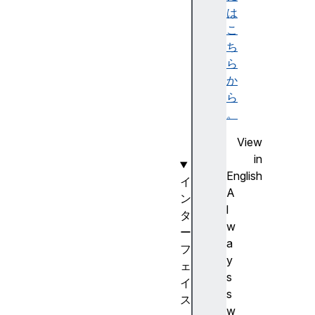
き
は
の
こ
カ
ち
ン
ら
バ
か
ン
ら
ボ
。
ー
View
ド
in
English
イ
A
ン
l
タ
w
ー
a
フ
y
ェ
s
イ
s
ス
w