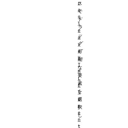
r
ス
a
で
g
ド
l
ラ
e
ッ
a
グ
v
e
可
H
能
T
な
M
要
L
素
E
を
l
e
選
m
択
e
し
n
、
t