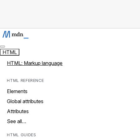
HTML
HTML: Markup language
HTML REFERENCE
Elements
Global attributes
Attributes
See all…
HTML GUIDES