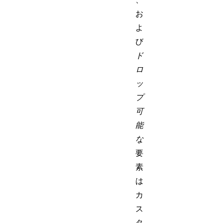
お
よ
び
ド
ロ
ッ
プ
可
能
な
要
素
は
カ
ス
タ