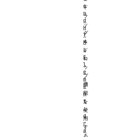
e
ド
n
ラ
d
ッ
H
グ
T
＆
M
L
ド
E
ロ
l
ッ
e
プ
m
機
e
能
n
t
を
:
使
d
用
r
す
a
る