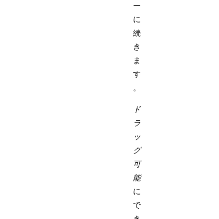
ー
に
続
き
ま
す
。
ド
ラ
ッ
グ
可
能
に
で
き