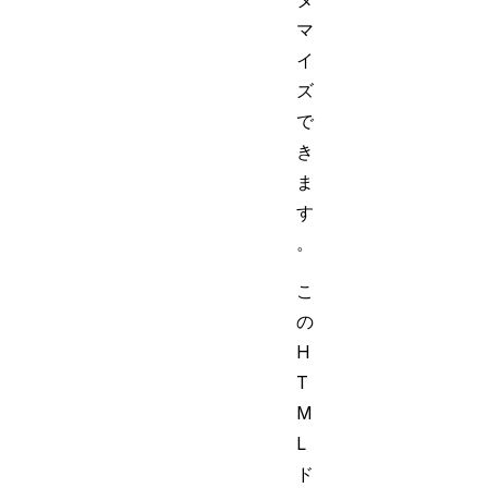
マ
イ
ズ
で
き
ま
す
。
こ
の
H
T
M
L
ド