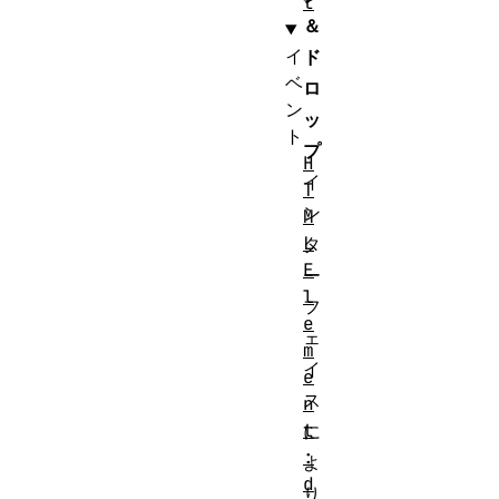
t
＆
イ
ド
ベ
ロ
ン
ッ
ト
プ
H
イ
T
ン
M
L
タ
E
ー
l
フ
e
ェ
m
イ
e
ス
n
t
に
:
よ
d
り