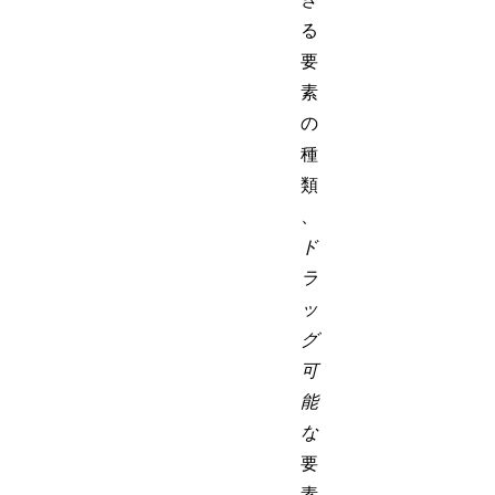
る
要
素
の
種
類
、
ド
ラ
ッ
グ
可
能
な
要
素