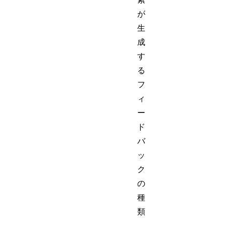
が
生
成
す
る
フ
ィ
ー
ド
バ
ッ
ク
の
種
類
、