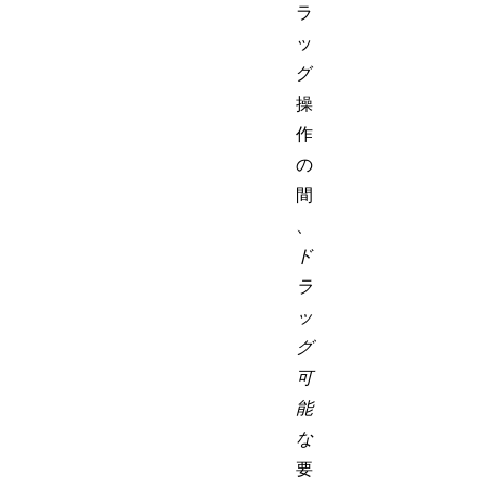
ラ
ッ
グ
操
作
の
間
、
ド
ラ
ッ
グ
可
能
な
要