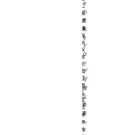
そ
:
の
d
r
要
a
素
g
を
o
ド
v
ロ
e
ッ
r
H
プ
T
可
M
能
L
な
E
要
l
素
e
m
へ
e
ド