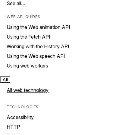
See all…
WEB API GUIDES
Using the Web animation API
Using the Fetch API
Working with the History API
Using the Web speech API
Using web workers
All
All web technology
TECHNOLOGIES
Accessibility
HTTP