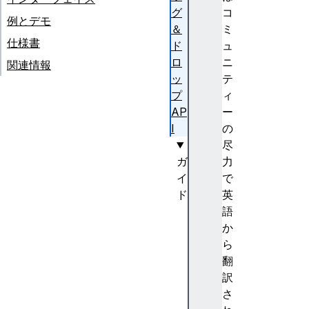
グ
コ
例とデモ
＆
ミ
仕様書
ド
ュ
ロ
ニ
関連情報
ッ
テ
プ
ィ
AP
ー
I
の
尽
ガ
力
イ
で
ド
英
ド
語
ラ
か
ッ
ら
グ
翻
操
訳
作
さ