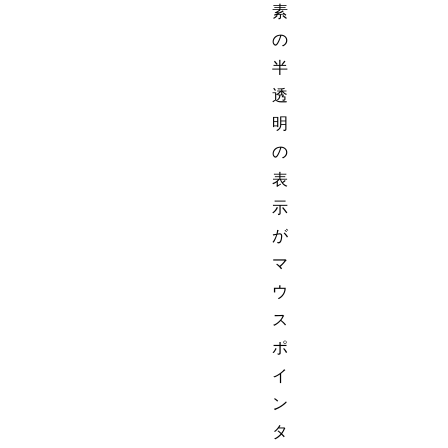
素
の
半
透
明
の
表
示
が
マ
ウ
ス
ポ
イ
ン
タ