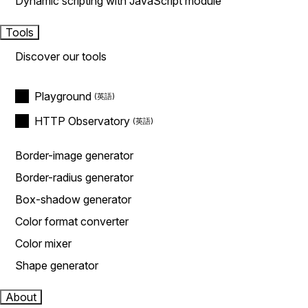
Dynamic scripting with JavaScript module
Tools
Discover our tools
Playground
HTTP Observatory
Border-image generator
Border-radius generator
Box-shadow generator
Color format converter
Color mixer
Shape generator
About