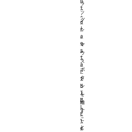
n
ラ
t
ッ
:
グ
d
し
r
a
、
g
マ
s
ウ
t
ス
a
ボ
r
タ
t
H
ン
T
を
M
離
L
す
E
こ
l
と
e