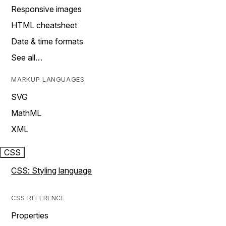
Responsive images
HTML cheatsheet
Date & time formats
See all…
MARKUP LANGUAGES
SVG
MathML
XML
CSS
CSS: Styling language
CSS REFERENCE
Properties