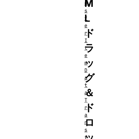
M
n
s
L
f
e
ド
r
I
ラ
t
e
ッ
m
D
グ
a
t
＆
a
T
ド
r
a
ロ
n
s
ッ
f