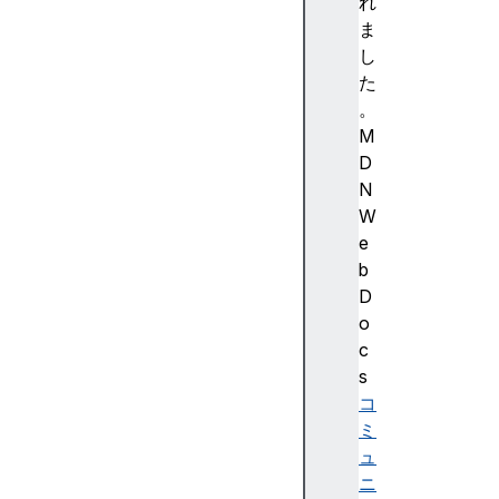
ド
れ
ラ
ま
ッ
し
グ
た
デ
。
ー
M
タ
D
ス
N
ト
W
ア
e
で
b
の
D
作
o
業
c
フ
s
ァ
コ
イ
ミ
ル
ュ
の
ニ