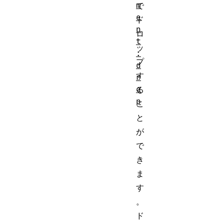
m
で
e
ド
n
ロ
t
ッ
:
プ
d
す
r
o
る
p
こ
と
が
で
き
ま
す
。
ド