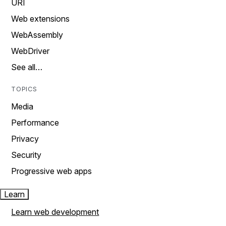
URI
Web extensions
WebAssembly
WebDriver
See all…
TOPICS
Media
Performance
Privacy
Security
Progressive web apps
Learn
Learn web development