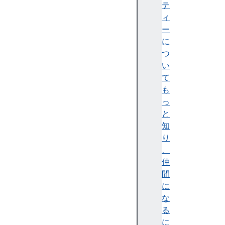
ド
テ
ラ
ィ
ッ
ー
グ
に
&
つ
ド
い
ロ
て
ッ
も
プ
っ
ド
と
ラ
知
ッ
り
グ
、
＆
仲
ド
間
ロ
に
ッ
な
プ
る
付
に