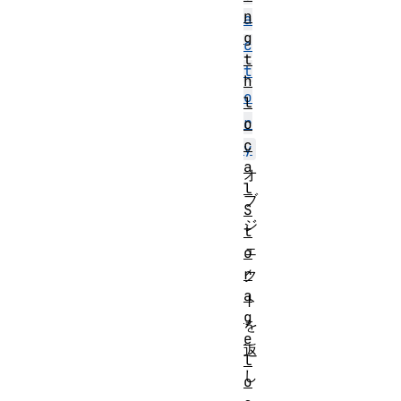
n
a
g
c
t
t
h
o
l
r
o
c
y
a
オ
l
ブ
S
ジ
t
ェ
o
r
ク
a
ト
g
を
e
返
l
し
o
、