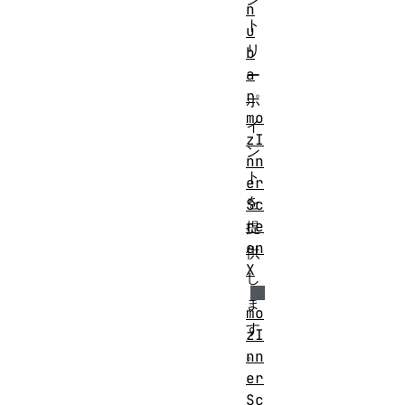
n
ト
u
リ
b
a
ー
r
ポ
mo
イ
zI
ン
nn
ト
er
を
Sc
re
提
en
供
X
し
ま
mo
す
zI
。
nn
er
Sc