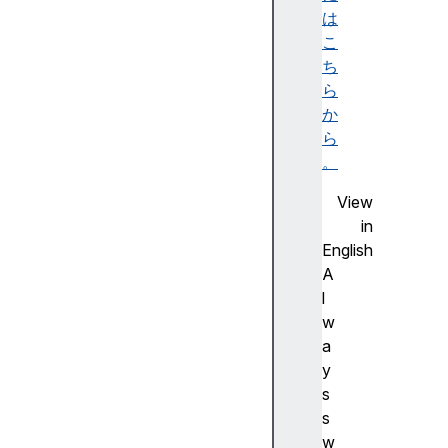
ss
は
こ
c
ち
r
ら
o
か
s
ら
s
。
O
View
r
in
i
English
g
A
i
l
n
w
I
a
s
y
o
s
l
s
a
w
t