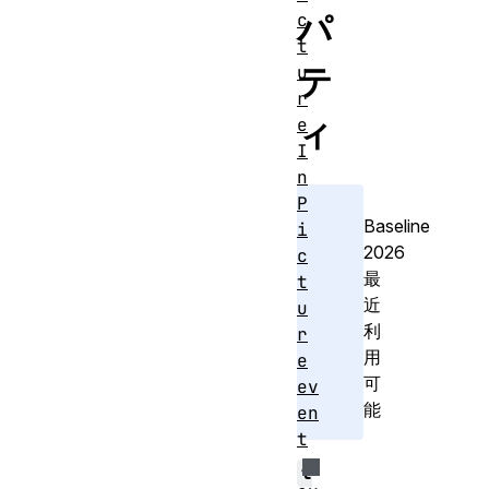
パ
c
t
テ
u
r
ィ
e
I
n
P
Baseline
i
2026
c
最
t
近
u
利
r
用
e
可
ev
能
en
t
t