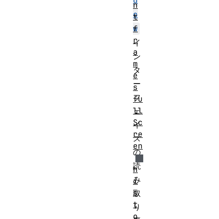
d
n
o
t
f
w
r
イ
a
ン
m
タ
e
ー
s
フ
fu
ll
ェ
Sc
イ
re
ス
en
の
読
h
み
i
s
取
t
り
o