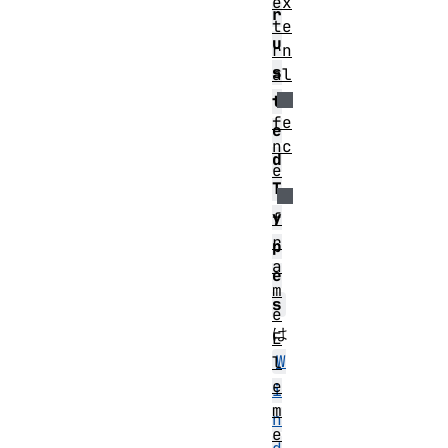
ex
r
te
u
rn
s
al
t
fe
e
nc
d
e
T
y
f
r
p
a
e
m
s
e
は
E
W
l
e
i
m
n
e