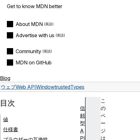
Get to know MDN better
About MDN
Advertise with us
Community
MDN on GitHub
Blog
ウェブ
Web API
Window
trustedTypes
こ
目次
信
の
頼
ペ
値
型
ー
仕様書
A
ジ
PI
は
ブラウザーの互換性