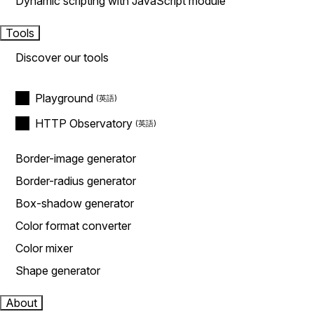
Dynamic scripting with JavaScript module
Tools
Discover our tools
Playground
HTTP Observatory
Border-image generator
Border-radius generator
Box-shadow generator
Color format converter
Color mixer
Shape generator
About