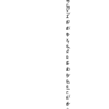
専
r
用
y
プ
i
ロ
n
d
パ
e
テ
x
ィ
e
で
d
、
D
こ
B
i
の
n
グ
n
ロ
e
ー
r
バ
H
ル
e