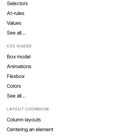
Selectors
At-rules
Values
See all…
CSS GUIDES
Box model
Animations
Flexbox
Colors
See all…
LAYOUT COOKBOOK
Column layouts
Centering an element