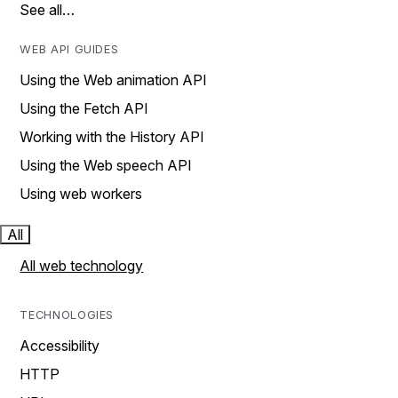
See all…
WEB API GUIDES
Using the Web animation API
Using the Fetch API
Working with the History API
Using the Web speech API
Using web workers
All
All web technology
TECHNOLOGIES
Accessibility
HTTP