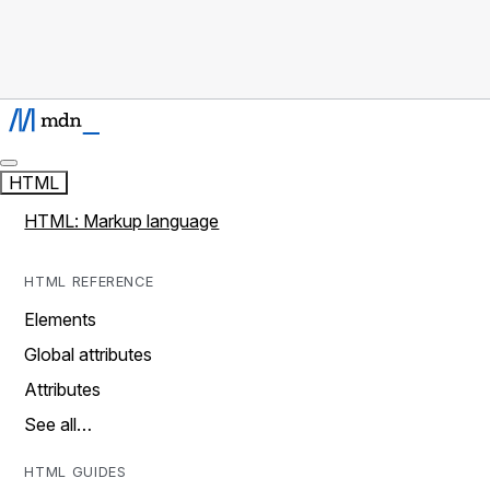
HTML
HTML: Markup language
HTML REFERENCE
Elements
Global attributes
Attributes
See all…
HTML GUIDES