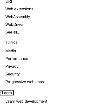
URI
Web extensions
WebAssembly
WebDriver
See all…
TOPICS
Media
Performance
Privacy
Security
Progressive web apps
Learn
Learn web development