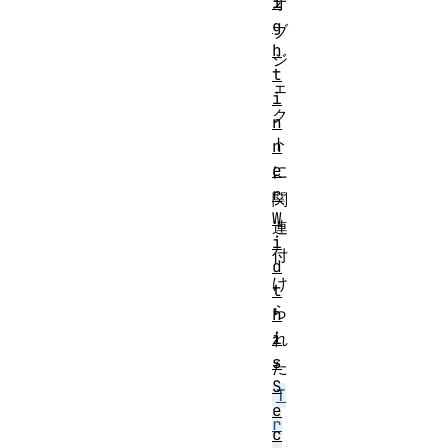
i
オ
g
ブ
h
ジ
t
ェ
i
ク
n
ト
n
e
に
r
関
W
連
i
付
d
け
t
ら
h
i
れ
s
た
S
T
e
r
c