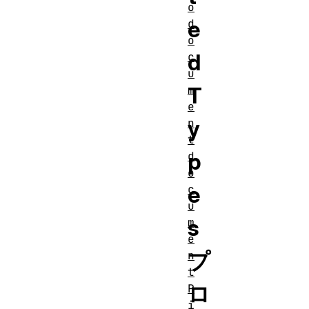
o
e
d
o
d
c
u
T
m
e
y
n
t
p
d
o
e
c
u
s
m
e
プ
n
t
ロ
P
i