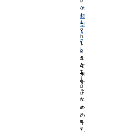
c
a
信
t
頼
i
型
o
A
n
P
l
I
o
c
を
a
使
t
用
i
す
o
る
n
た
b
a
め
r
の
m
エ
e
ン