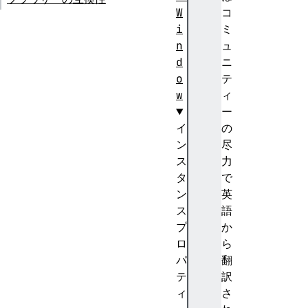
W
コ
i
ミ
n
ュ
d
ニ
o
テ
w
ィ
ー
イ
の
ン
尽
ス
力
タ
で
ン
英
ス
語
プ
か
ロ
ら
パ
翻
テ
訳
ィ
さ