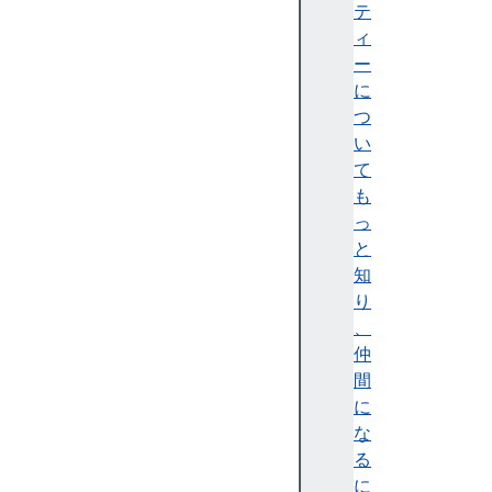
t
テ
o
ィ
r
ー
e
に
cr
つ
as
い
hR
て
ep
も
or
っ
t
と
知
り
、
cr
仲
ed
間
en
に
ti
な
al
る
le
に