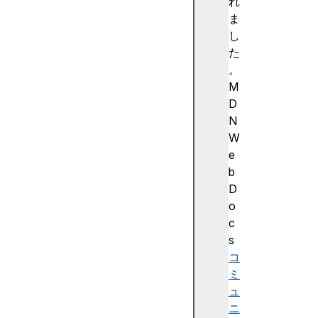
c
れ
a
ま
c
し
h
た
e
。
s
M
c
D
l
N
o
W
s
e
e
b
d
D
c
o
o
c
o
s
k
コ
i
ミ
e
ュ
S
ニ