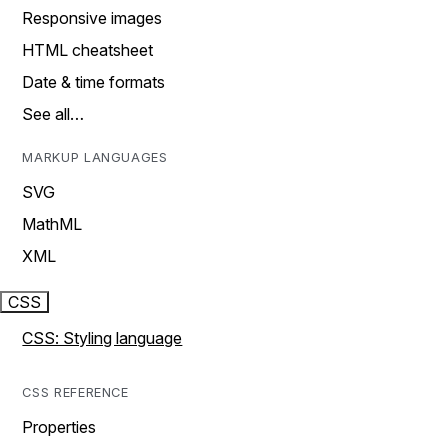
Responsive images
HTML cheatsheet
Date & time formats
See all…
MARKUP LANGUAGES
SVG
MathML
XML
CSS
CSS: Styling language
CSS REFERENCE
Properties