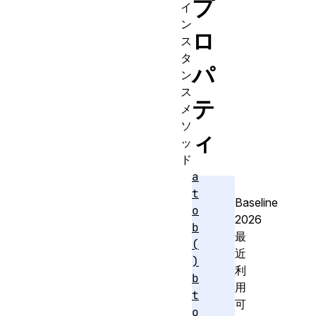
プ
イ
ン
ロ
ス
タ
パ
ン
ス
テ
メ
ソ
ィ
ッ
ド
a
t
Baseline
o
2026
b
最
(
近
)
利
b
用
t
可
o