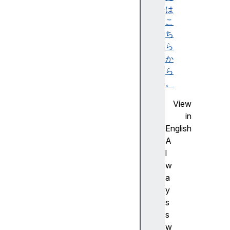
y
は
p
こ
t
ち
o
ら
f
か
o
ら
n
。
t
View
s
in
i
English
n
A
d
l
e
w
x
a
e
y
d
s
D
s
B
w