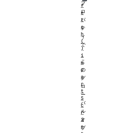
プ
f
ロ
e
t
パ
c
テ
h
ィ
(
で
)
、
i
こ
m
p
の
o
グ
r
ロ
t
ー
S
バ
c
ル
r
i
オ
p
ブ