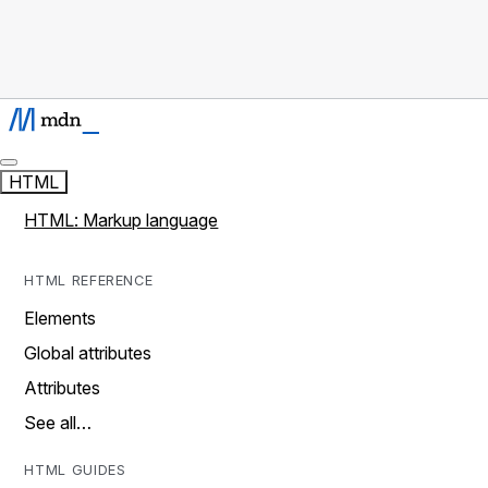
HTML
HTML: Markup language
HTML REFERENCE
Elements
Global attributes
Attributes
See all…
HTML GUIDES