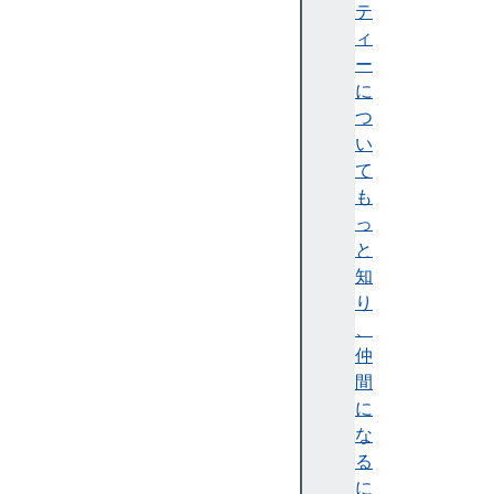
o
テ
s
ィ
s
ー
O
に
r
つ
i
い
g
て
i
も
n
っ
I
と
s
知
o
り
l
、
a
仲
t
間
e
に
d
な
c
る
r
に