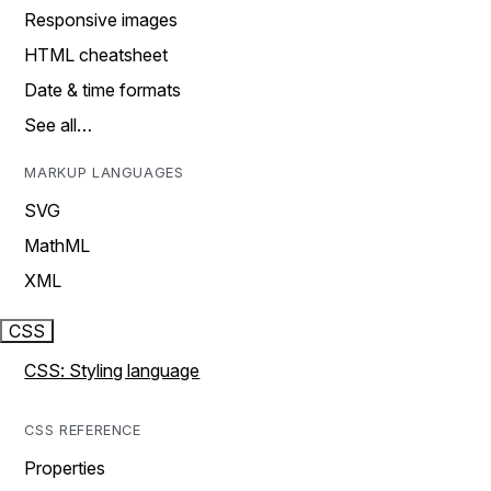
Responsive images
HTML cheatsheet
Date & time formats
See all…
MARKUP LANGUAGES
SVG
MathML
XML
CSS
CSS: Styling language
CSS REFERENCE
Properties