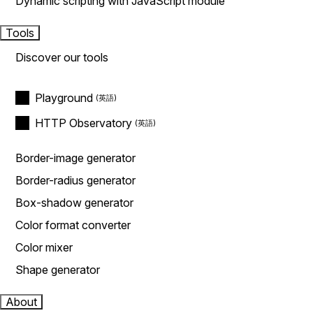
Dynamic scripting with JavaScript module
Tools
Discover our tools
Playground
HTTP Observatory
Border-image generator
Border-radius generator
Box-shadow generator
Color format converter
Color mixer
Shape generator
About