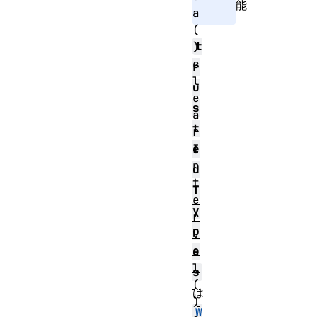
能
a
(
t
)
c
r
l
u
e
s
a
t
r
I
e
n
d
t
T
e
y
r
p
v
a
e
l
s
(
は
)
W