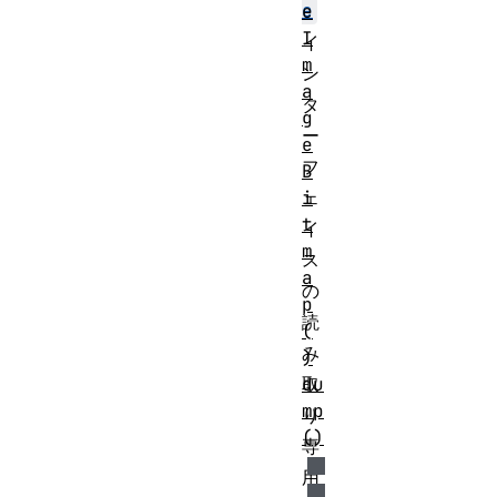
e
e
I
イ
m
ン
a
タ
g
ー
e
フ
B
i
ェ
t
イ
m
ス
a
の
p
読
(
み
)
du
取
mp
り
()
専
用