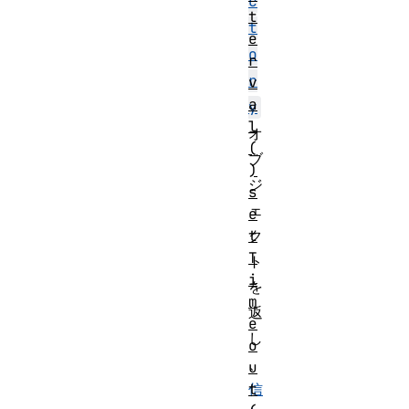
c
t
t
e
o
r
r
v
a
y
l
オ
(
ブ
)
ジ
s
ェ
e
t
ク
T
ト
i
を
m
返
e
し
o
、
u
t
信