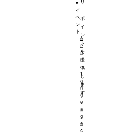
リ
イ
ー
ベ
ポ
ン
イ
ト
ン
e
ト
r
を
r
o
提
r
供
l
し
a
ま
n
す
g
。
u
a
g
e
c