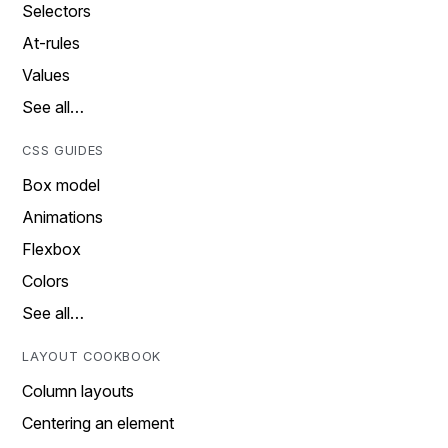
Selectors
At-rules
Values
See all…
CSS GUIDES
Box model
Animations
Flexbox
Colors
See all…
LAYOUT COOKBOOK
Column layouts
Centering an element