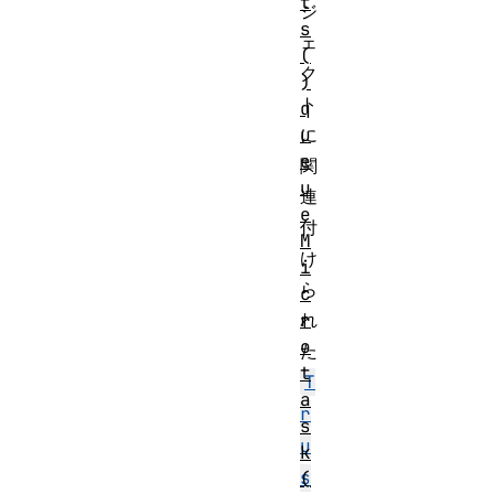
t
ジ
s
ェ
(
ク
)
ト
q
u
に
e
関
u
連
e
付
M
け
i
ら
c
r
れ
o
た
t
T
a
r
s
u
k
s
(