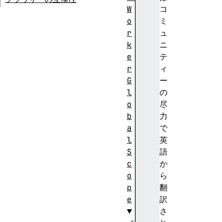
W
コ
o
ミ
r
ュ
k
ニ
e
テ
r
ィ
G
ー
l
の
o
尽
b
力
a
で
l
英
S
語
c
か
o
ら
p
翻
e
訳
さ