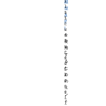
(
頼
)
型
s
A
t
P
r
I
u
c
を
t
使
u
用
r
す
e
る
d
た
C
l
め
o
の
n
エ
e
ン
(
ト
)