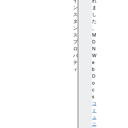
イ
れ
ン
ま
ス
し
タ
た
ン
。
ス
M
プ
D
ロ
N
パ
W
テ
e
ィ
b
c
D
a
o
c
c
h
s
e
コ
s
ミ
c
ュ
r
ニ