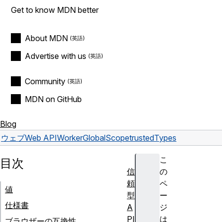
Get to know MDN better
About MDN
Advertise with us
Community
MDN on GitHub
Blog
ウェブ
Web API
WorkerGlobalScope
trustedTypes
こ
目次
信
の
頼
ペ
値
型
ー
仕様書
A
ジ
PI
は
ブラウザーの互換性