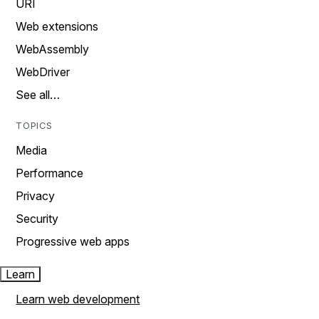
URI
Web extensions
WebAssembly
WebDriver
See all…
TOPICS
Media
Performance
Privacy
Security
Progressive web apps
Learn
Learn web development