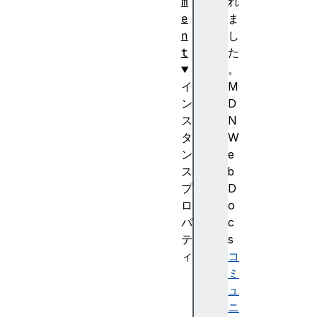
m
れ
e
ま
n
し
t
た
。
イ
M
ン
D
ス
N
タ
W
ン
e
ス
b
プ
D
ロ
o
パ
c
テ
s
ィ
コ
ac
ミ
ti
ュ
ve
ニ