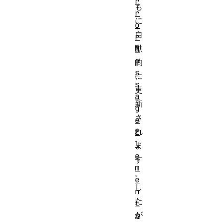
r
も
r
に
o
自
r
動
M
e
的
s
に
s
更
a
新
g
さ
e
れ
E
l
ま
e
す
m
。
e
し
n
た
t
が
s