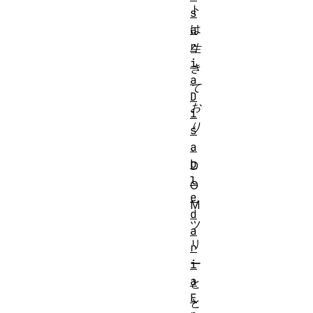
ト
s
は
a
r
生
i
き
a
て
D
お
i
り
s
、
a
b
D
l
O
e
M
d
ツ
a
リ
r
ー
i
a
と
E
と