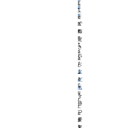
E
o
l
n
e
で
m
e
指
n
定
t
さ
s
れ
a
た
r
タ
i
a
グ
C
名
u
を
r
持
r
つ
e
要
n
t
素