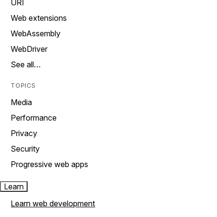
URI
Web extensions
WebAssembly
WebDriver
See all…
TOPICS
Media
Performance
Privacy
Security
Progressive web apps
Learn
Learn web development