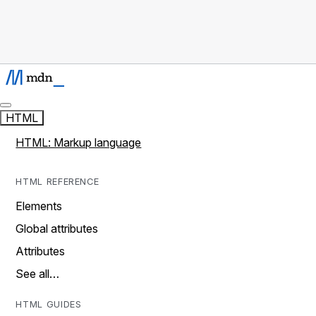
HTML
HTML: Markup language
HTML REFERENCE
Elements
Global attributes
Attributes
See all…
HTML GUIDES