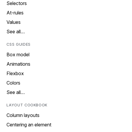
Selectors
At-rules
Values
See all…
CSS GUIDES
Box model
Animations
Flexbox
Colors
See all…
LAYOUT COOKBOOK
Column layouts
Centering an element