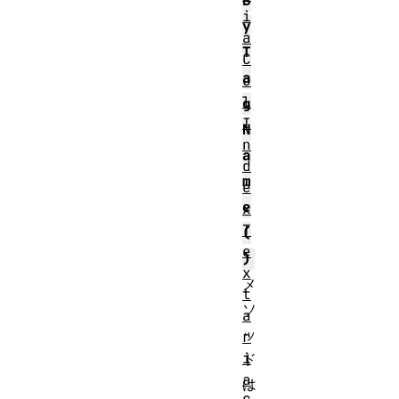
B
i
y
a
T
C
a
o
l
g
I
N
n
a
d
m
e
e
x
T
(
e
)
x
メ
t
ソ
a
ッ
r
i
ド
a
は