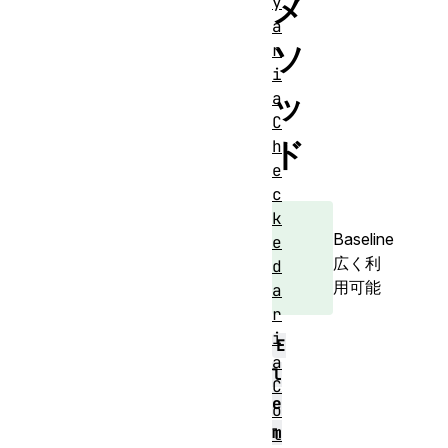
メ
y
a
ソ
r
i
ッ
a
C
ド
h
e
c
k
Baseline
e
広く利
d
用可能
a
r
i
E
a
l
C
e
o
m
l