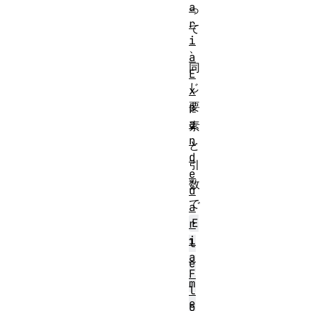
a
っ
r
て
i
、
a
同
E
じ
x
要
p
a
素
n
と
d
引
e
数
d
で
a
E
r
i
l
a
e
F
m
l
e
o