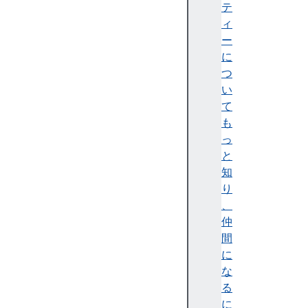
Vi
テ
ew
ィ
Tr
ー
an
に
si
つ
ti
い
on
て
も
っ
と
a
知
r
り
i
、
a
仲
A
間
c
に
t
な
i
る
v
に