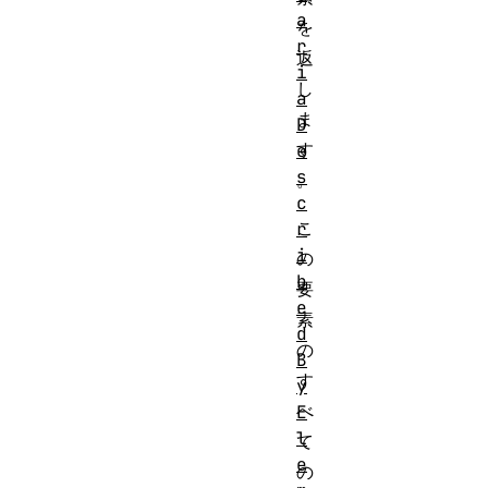
a
を
r
返
i
し
a
ま
D
す
e
s
。
c
こ
r
i
の
b
要
e
素
d
の
B
す
y
べ
E
l
て
e
の