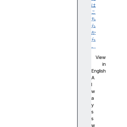
e
は
D
こ
e
ち
s
ら
c
か
e
ら
n
。
d
View
a
in
n
English
t
A
E
l
l
w
e
a
m
y
e
s
n
s
t
w
a