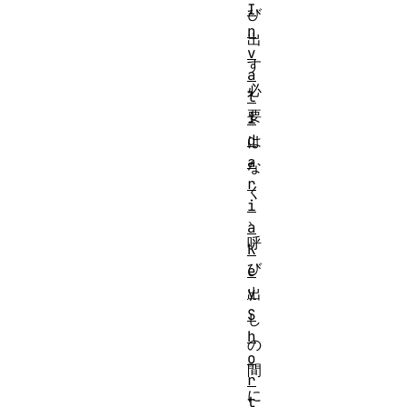
I
び
n
出
v
す
a
必
l
要
i
d
は
a
な
r
く
i
、
a
呼
K
び
e
y
出
S
し
h
の
o
間
r
に
t