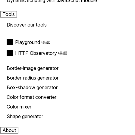
Dynamic scripting with JavaScript module
Tools
Discover our tools
Playground
HTTP Observatory
Border-image generator
Border-radius generator
Box-shadow generator
Color format converter
Color mixer
Shape generator
About