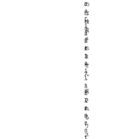
n
の
a
は
r
検
i
索
a
さ
D
れ
e
t
ま
a
せ
i
ん
l
。
s
返
E
さ
l
e
れ
m
る
e
リ
n
ス
t