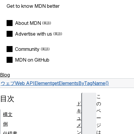
Get to know MDN better
About MDN
Advertise with us
Community
MDN on GitHub
Blog
ウェブ
Web API
Element
getElementsByTagName()
こ
目次
ド
の
キ
ペ
構文
ュ
ー
例
メ
ジ
ン
は
仕様書