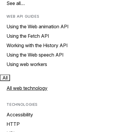
See all…
WEB API GUIDES
Using the Web animation API
Using the Fetch API
Working with the History API
Using the Web speech API
Using web workers
All
All web technology
TECHNOLOGIES
Accessibility
HTTP