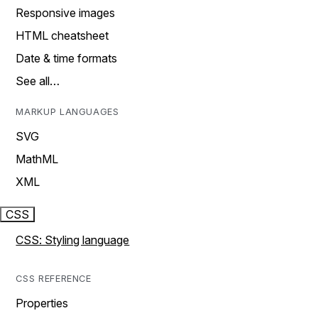
Responsive images
HTML cheatsheet
Date & time formats
See all…
MARKUP LANGUAGES
SVG
MathML
XML
CSS
CSS: Styling language
CSS REFERENCE
Properties