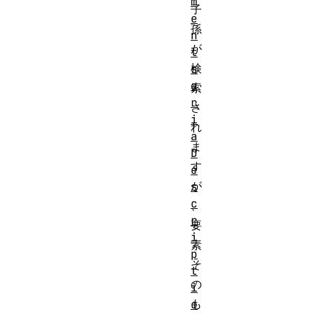
m
子
e
孫
n
が
t
検
s
a
索
r
さ
i
れ
a
ま
D
す
e
が
s
c
、
r
要
i
素
p
そ
t
の
i
も
o