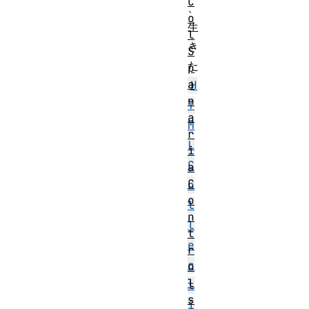
C
、
o
生
l
き
S
た
p
a
H
n
T
a
M
r
L
i
C
a
C
o
o
l
n
l
t
e
r
c
o
l
t
s
i