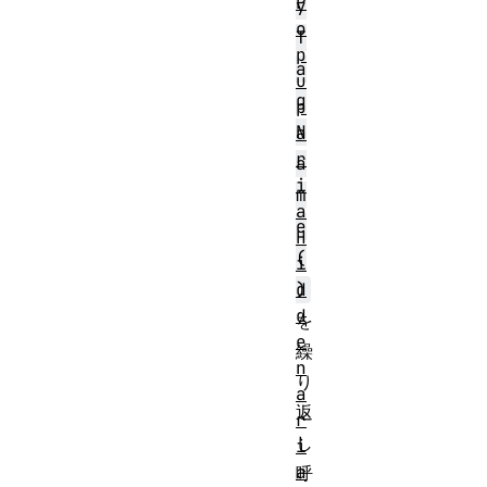
P
y
o
T
p
a
u
g
p
N
a
r
a
i
m
a
e
H
(
i
d
)
d
を
e
繰
n
り
a
返
r
し
i
a
呼