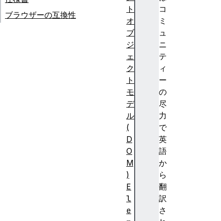
ト
コ
ブラウザーの互換性
オ
ミ
ブ
ュ
ジ
ニ
ェ
テ
ク
ィ
ト
ー
モ
の
デ
尽
ル
力
(
で
D
英
O
語
M
か
)
ら
E
翻
l
訳
e
さ