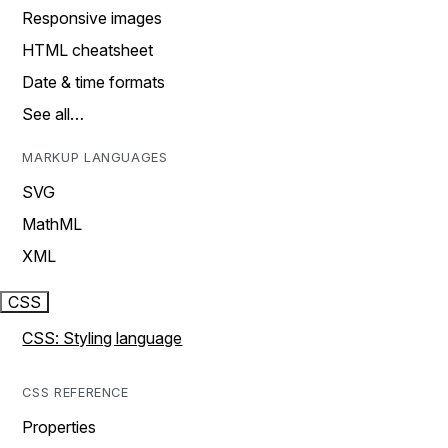
Responsive images
HTML cheatsheet
Date & time formats
See all…
MARKUP LANGUAGES
SVG
MathML
XML
CSS
CSS: Styling language
CSS REFERENCE
Properties