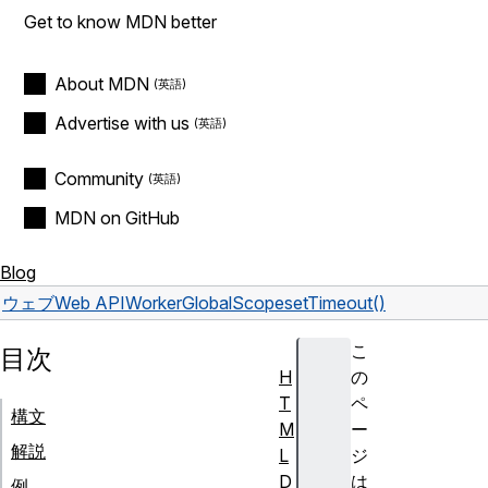
Get to know MDN better
About MDN
Advertise with us
Community
MDN on GitHub
Blog
ウェブ
Web API
WorkerGlobalScope
setTimeout()
こ
目次
H
の
T
ペ
構文
M
ー
解説
L
ジ
D
は
例