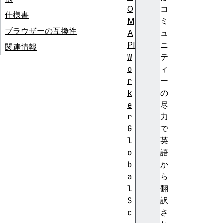
O
コ
仕様書
M
ミ
ブラウザーの互換性
A
ュ
PI
ニ
関連情報
W
テ
o
ィ
r
ー
k
の
e
尽
r
力
G
で
l
英
o
語
b
か
a
ら
l
翻
S
訳
c
さ