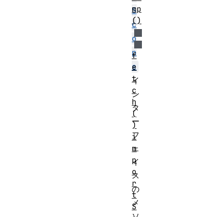
mp
S
()
c
o
p
f
e
e
t
イ
c
ン
h
タ
(
ー
)
フ
i
m
ェ
p
イ
o
ス
r
の
t
メ
S
ソ