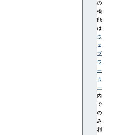
の
)
機
b
能
t
o
は
a
ウ
(
ェ
)
ブ
c
ワ
l
ー
e
a
カ
r
ー
I
内
n
で
t
の
e
み
r
v
利