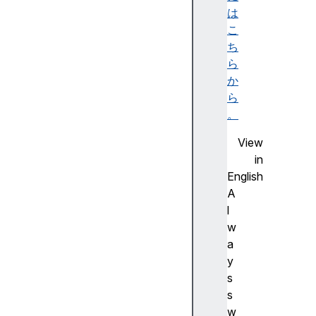
e
は
d
こ
c
ち
r
ら
y
か
p
ら
t
。
o
View
f
in
o
English
n
A
t
l
s
w
i
a
n
y
d
s
e
s
x
w