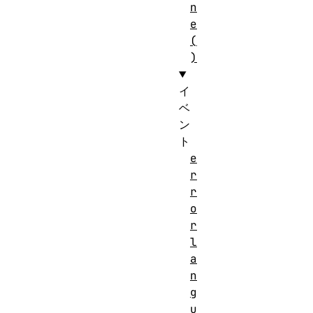
n
e
(
)
イ
ベ
ン
ト
e
r
r
o
r
l
a
n
g
u