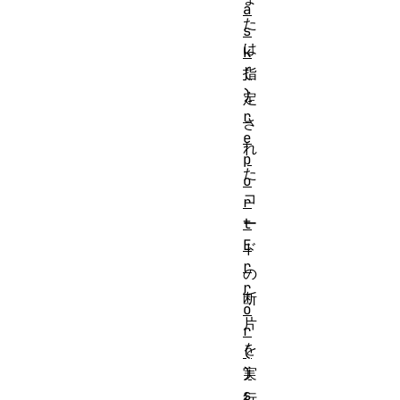
a
た
s
は
k
(
指
)
定
r
さ
e
れ
p
た
o
コ
r
t
ー
E
ド
r
の
r
断
o
片
r
を
(
)
実
s
行