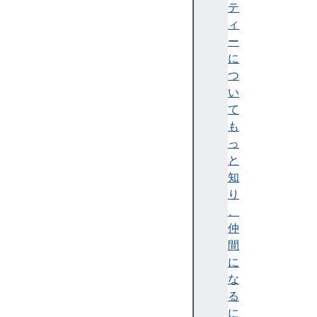
e
テ
s
ィ
c
ー
r
に
o
つ
s
い
s
て
O
も
r
っ
i
と
g
知
i
り
n
、
I
仲
s
間
o
に
l
な
a
る
t
に