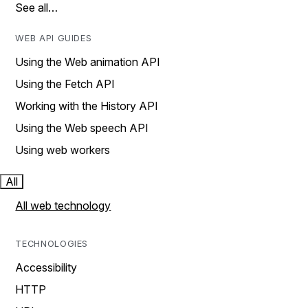
See all…
WEB API GUIDES
Using the Web animation API
Using the Fetch API
Working with the History API
Using the Web speech API
Using web workers
All
All web technology
TECHNOLOGIES
Accessibility
HTTP