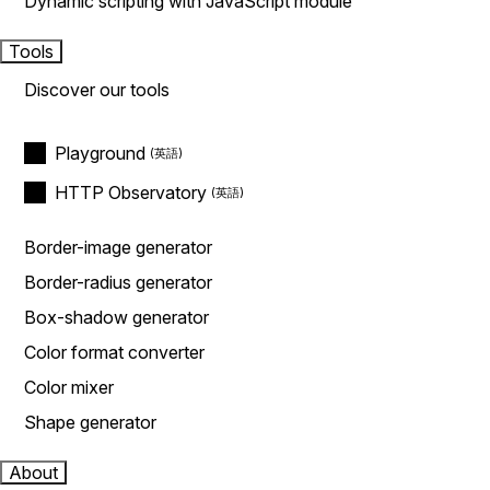
Dynamic scripting with JavaScript module
Tools
Discover our tools
Playground
HTTP Observatory
Border-image generator
Border-radius generator
Box-shadow generator
Color format converter
Color mixer
Shape generator
About