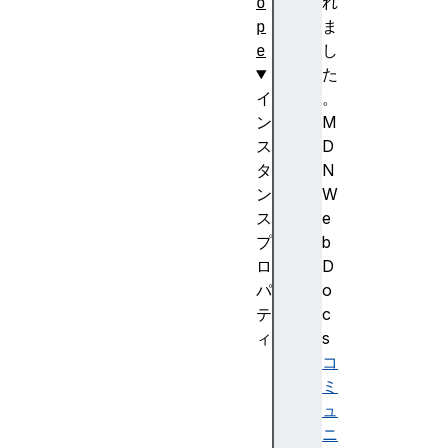
o
れ
p
ま
e
し
た
イ
。
ン
M
ス
D
タ
N
ン
W
ス
e
プ
b
ロ
D
パ
o
テ
c
ィ
s
c
コ
a
ミ
c
ュ
h
ニ