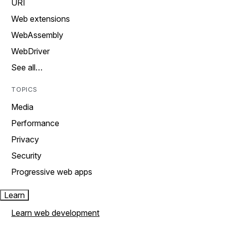
URI
Web extensions
WebAssembly
WebDriver
See all…
TOPICS
Media
Performance
Privacy
Security
Progressive web apps
Learn
Learn web development