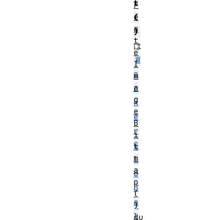
t
r
e
(
a
)
t
は
e
W
I
o
m
a
r
g
k
e
e
B
r
i
G
t
m
l
a
o
p
b
(
a
)
l
du