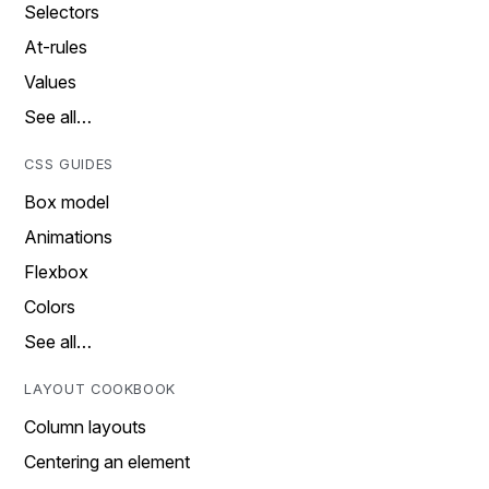
Selectors
At-rules
Values
See all…
CSS GUIDES
Box model
Animations
Flexbox
Colors
See all…
LAYOUT COOKBOOK
Column layouts
Centering an element