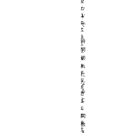
c
r
ッ
i
ド
p
で
t
、
s
時
(
間
)
q
切
u
れ
e
に
u
な
e
る
M
と
i
c
、
r
関
o
数
t
ま