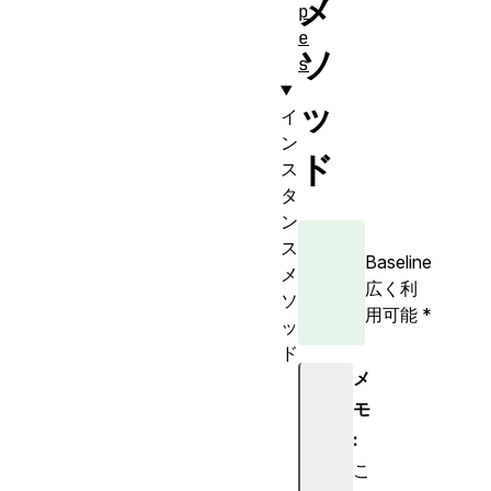
メ
p
e
ソ
s
ッ
イ
ン
ド
ス
タ
ン
ス
Baseline
メ
広く利
ソ
用可能
*
ッ
ド
メ
a
t
モ
o
:
b
こ
(