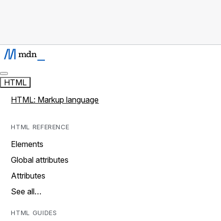
HTML
HTML: Markup language
HTML REFERENCE
Elements
Global attributes
Attributes
See all…
HTML GUIDES