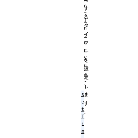
e
す
t
る
I
タ
n
イ
t
e
マ
r
ー
v
を
a
設
l
定
(
し
)
s
ま
e
す
t
。
T
i
m