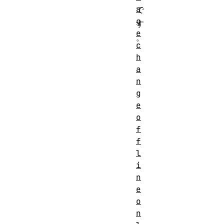
a
で
g
す
e
。
c
h
a
n
g
e
o
f
f
l
i
n
e
o
n