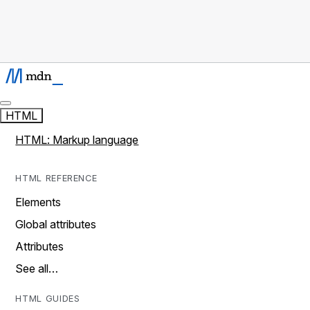
HTML
HTML: Markup language
HTML REFERENCE
Elements
Global attributes
Attributes
See all…
HTML GUIDES