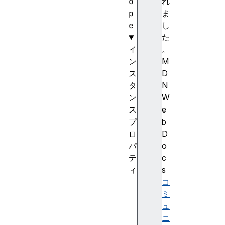
o
れ
p
ま
e
し
た
イ
。
ン
M
ス
D
タ
N
ン
W
ス
e
プ
b
ロ
D
パ
o
テ
c
ィ
s
c
コ
a
ミ
c
ュ
h
ニ