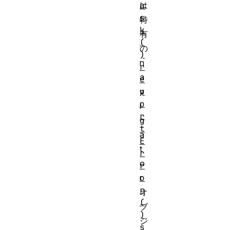
a
は
s
特
k
有
(
の
)
n
r
a
e
p
v
o
i
r
g
t
a
E
t
r
o
r
o
r
r
オ
(
ブ
)
ジ
s