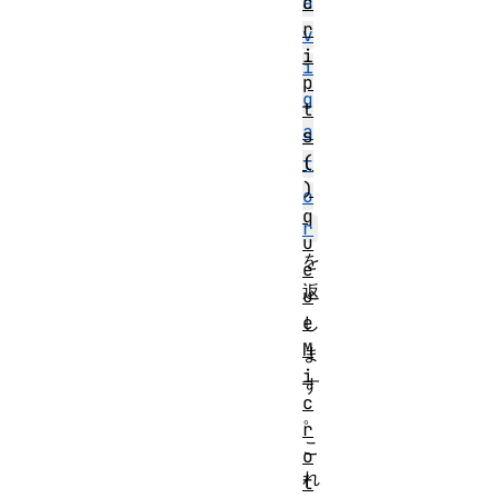
c
a
r
v
i
i
p
g
t
a
s
(
t
)
o
q
r
u
を
e
返
u
e
し
M
ま
i
す
c
。
r
こ
o
れ
t