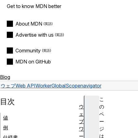
Get to know MDN better
About MDN
Advertise with us
Community
MDN on GitHub
Blog
ウェブ
Web API
WorkerGlobalScope
navigator
こ
目次
ウ
の
ェ
ペ
値
ブ
ー
例
ワ
ジ
ー
は
仕様書