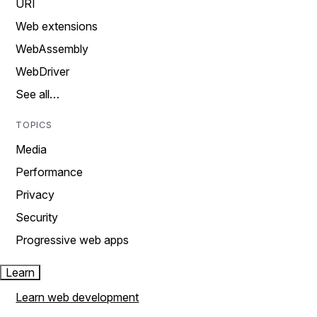
URI
Web extensions
WebAssembly
WebDriver
See all…
TOPICS
Media
Performance
Privacy
Security
Progressive web apps
Learn
Learn web development