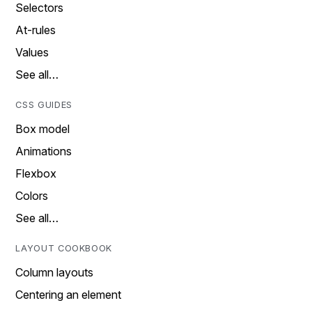
Selectors
At-rules
Values
See all…
CSS GUIDES
Box model
Animations
Flexbox
Colors
See all…
LAYOUT COOKBOOK
Column layouts
Centering an element