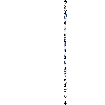
e
プ
o
の
u
N
t
a
(
)
v
s
i
t
g
r
a
u
t
c
t
o
u
r
r
の
e
サ
d
ブ
C
l
セ
o
ッ