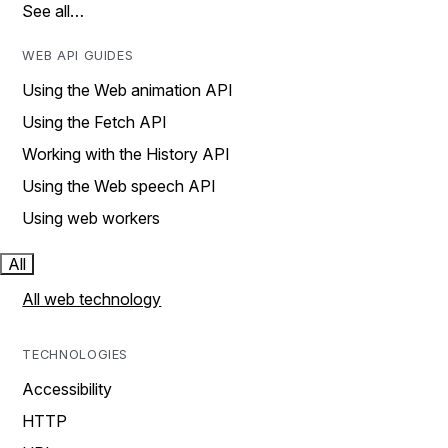
See all…
WEB API GUIDES
Using the Web animation API
Using the Fetch API
Working with the History API
Using the Web speech API
Using web workers
All
All web technology
TECHNOLOGIES
Accessibility
HTTP