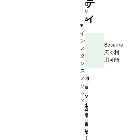
テ
p
e
ィ
s
イ
ン
Baseline
ス
広く利
タ
用可能
ン
ス
n
メ
ソ
a
ッ
v
ド
i
a
g
t
o
a
b
t
(