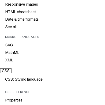
Responsive images
HTML cheatsheet
Date & time formats
See all…
MARKUP LANGUAGES
SVG
MathML
XML
CSS
CSS: Styling language
CSS REFERENCE
Properties