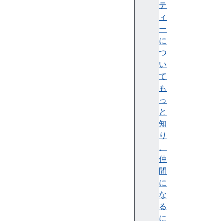
e
テ
s
ィ
c
ー
r
に
o
つ
s
い
s
て
O
も
r
っ
i
と
g
知
i
り
n
、
I
仲
s
間
o
に
l
な
a
る
t
に