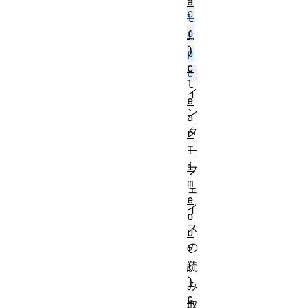
a
c
l
o
(
)
p
c
e
l
イ
e
ン
a
タ
r
T
ー
i
フ
m
ェ
e
イ
o
ス
u
の
t
(
読
)
み
c
取