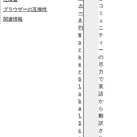
カ
コ
ブラウザーの互換性
ー
ミ
関連情報
A
ュ
PI
ニ
W
テ
o
ィ
r
ー
k
の
e
尽
r
力
G
で
l
英
o
語
b
か
a
ら
l
翻
S
訳
c
さ