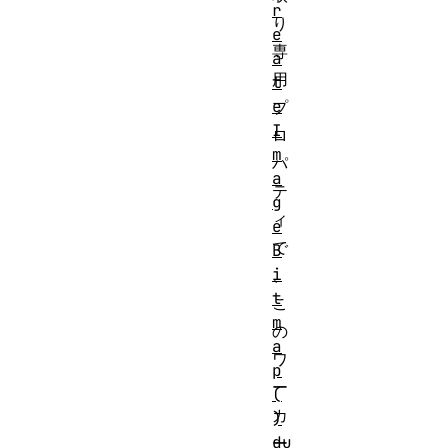
r
り
e
専
a
用
t
e
プ
I
ロ
m
パ
a
テ
g
ィ
e
で
B
i
、
t
こ
m
の
a
ワ
p
ー
(
カ
)
du
ー