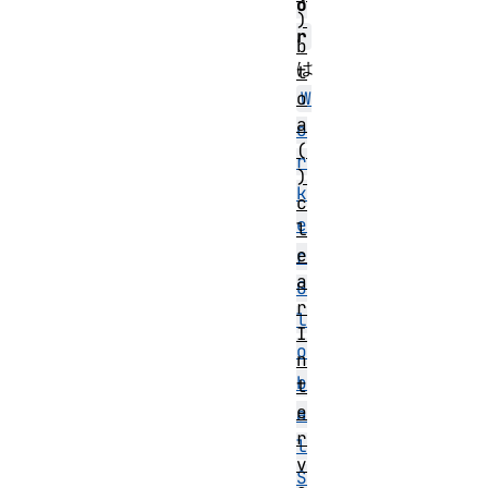
o
)
r
b
は
t
o
W
a
o
(
r
)
k
c
e
l
e
r
a
G
r
l
I
o
n
b
t
e
a
r
l
v
S