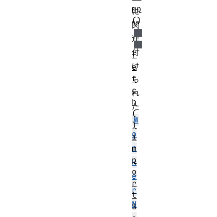
mp
に
()
関
連
付
f
け
e
t
ら
c
れ
h
た
(
W
)
o
i
r
m
p
k
o
e
r
r
t
N
S