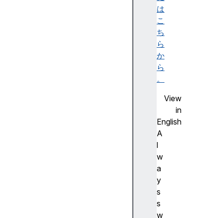
e
は
d
こ
c
ち
r
ら
y
か
p
ら
t
。
o
View
f
in
o
English
n
A
t
l
s
w
i
a
n
y
d
s
e
s
x
w