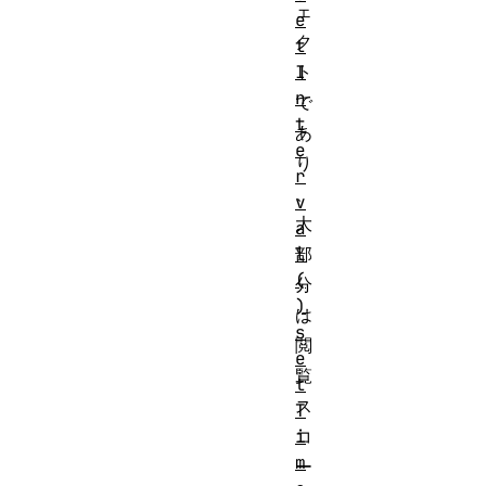
ェ
e
ク
t
I
ト
n
で
t
あ
e
り
r
、
v
大
a
l
部
(
分
)
は
s
閲
e
覧
t
ス
T
i
コ
m
ー