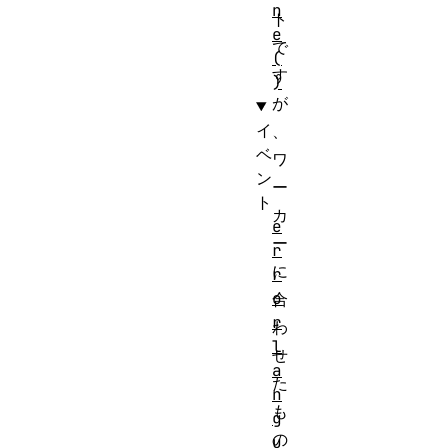
n
ト
e
で
(
す
)
が
イ
、
ベ
ワ
ン
ー
ト
カ
e
ー
r
に
r
o
合
r
わ
l
せ
a
た
n
も
g
の
u