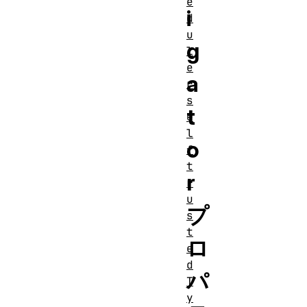
e
i
d
u
g
l
e
a
r
s
t
e
l
o
f
t
r
r
u
プ
s
t
ロ
e
d
パ
T
y