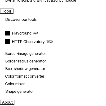
Dynamic scripting with JavaScript module
Tools
Discover our tools
Playground
HTTP Observatory
Border-image generator
Border-radius generator
Box-shadow generator
Color format converter
Color mixer
Shape generator
About