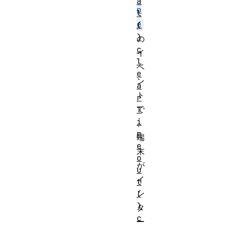
a
p
l
e
(
)
の
c
イ
l
ベ
e
ン
a
ト
r
で
T
i
、
m
端
e
末
o
が
u
イ
t
ン
(
)
タ
c
ー