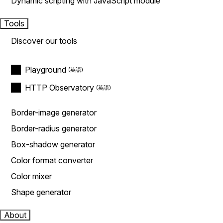
Dynamic scripting with JavaScript module
Tools
Discover our tools
Playground
HTTP Observatory
Border-image generator
Border-radius generator
Box-shadow generator
Color format converter
Color mixer
Shape generator
About