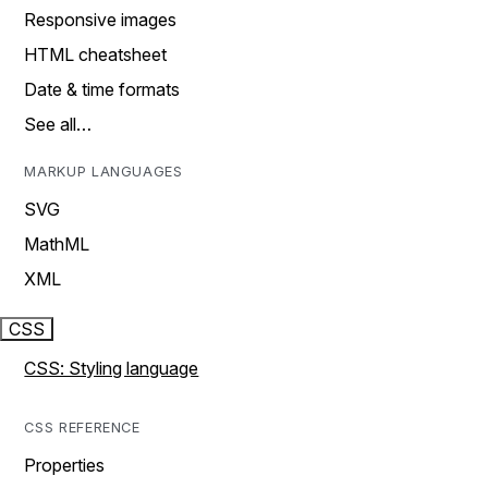
Responsive images
HTML cheatsheet
Date & time formats
See all…
MARKUP LANGUAGES
SVG
MathML
XML
CSS
CSS: Styling language
CSS REFERENCE
Properties