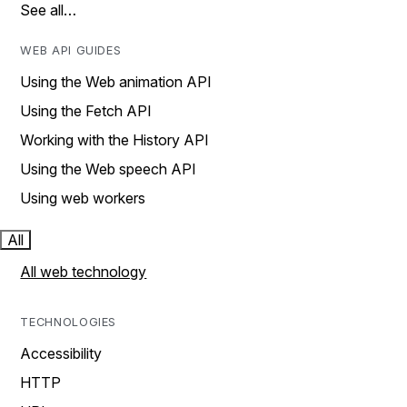
See all…
WEB API GUIDES
Using the Web animation API
Using the Fetch API
Working with the History API
Using the Web speech API
Using web workers
All
All web technology
TECHNOLOGIES
Accessibility
HTTP