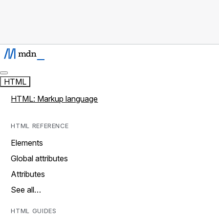
HTML
HTML: Markup language
HTML REFERENCE
Elements
Global attributes
Attributes
See all…
HTML GUIDES