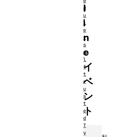
e
l
d
u
i
l
e
n
r
s
e
e
l
イ
f
t
ベ
r
u
ン
s
t
ト
e
d
T
y
利