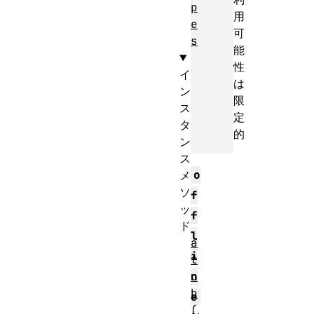
p
用
e
可
s
能
性
イ
は
ン
限
ス
定
タ
的
ン
ス
o
メ
ソ
f
ッ
f
ド
l
a
i
t
o
n
b
e
(