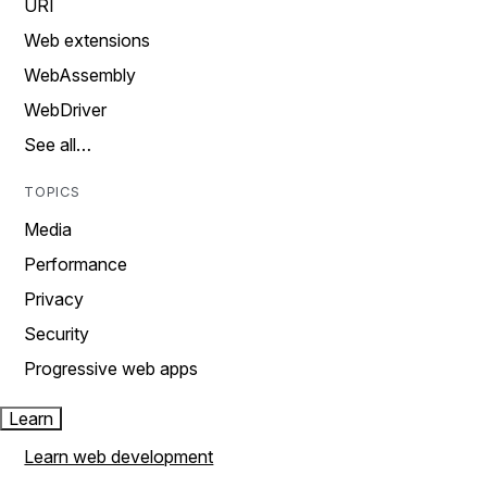
URI
Web extensions
WebAssembly
WebDriver
See all…
TOPICS
Media
Performance
Privacy
Security
Progressive web apps
Learn
Learn web development