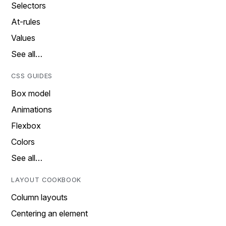
Selectors
At-rules
Values
See all…
CSS GUIDES
Box model
Animations
Flexbox
Colors
See all…
LAYOUT COOKBOOK
Column layouts
Centering an element