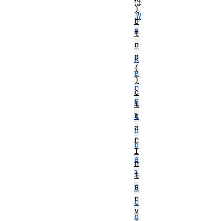
は
)
W
b
o
t
o
r
a
k
(
e
)
r
c
G
l
e
l
a
o
r
b
I
a
n
l
t
e
S
r
c
v
o