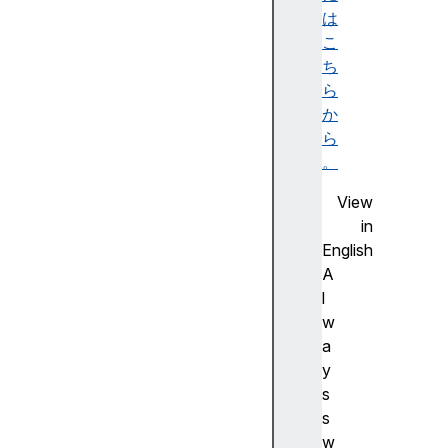
e
は
d
こ
c
ち
r
ら
y
か
p
ら
t
。
o
View
f
in
o
English
n
A
t
l
s
w
i
a
n
y
d
s
e
s
x
w