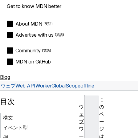
Get to know MDN better
About MDN
Advertise with us
Community
MDN on GitHub
Blog
ウェブ
Web API
WorkerGlobalScope
offline
こ
目次
ウ
の
ェ
ペ
構文
ブ
ー
イベント型
ワ
ジ
ー
は
例