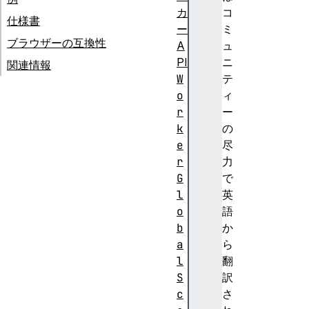
カ
コ
仕様書
ー
ミ
ブラウザーの互換性
A
ュ
PI
ニ
関連情報
W
テ
o
ィ
r
ー
k
の
e
尽
r
力
G
で
l
英
o
語
b
か
a
ら
l
翻
S
訳
c
さ