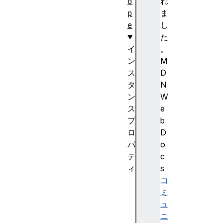
o
れ
p
ま
e
し
た
イ
。
ン
M
ス
D
タ
N
ン
W
ス
e
プ
b
ロ
D
パ
o
テ
c
ィ
s
c
コ
a
ミ
c
ュ
h
ニ