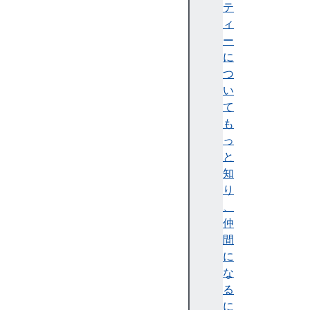
e
テ
s
ィ
c
ー
r
に
o
つ
s
い
s
て
O
も
r
っ
i
と
g
知
i
り
n
、
I
仲
s
間
o
に
l
な
a
る
t
に