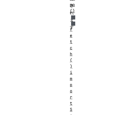
mp
さ
()
れ
ま
す
f
。
e
t
c
h
(
)
i
m
p
o
r
t
S