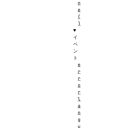
n
e
(
)
イ
ベ
ン
ト
e
r
r
o
r
l
a
n
g
u