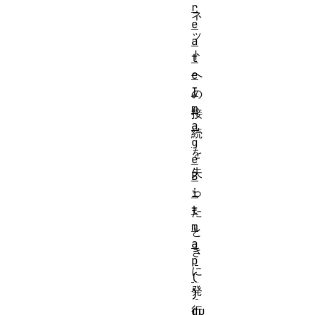
r
ネ
e
ッ
a
ト
t
へ
e
I
の
m
接
a
続
g
を
e
失
B
っ
i
t
た
m
と
a
き
p
に
(
発
)
行
du