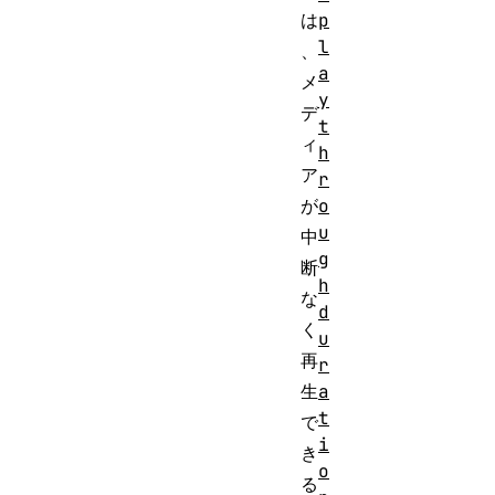
p
は
l
、
a
メ
y
デ
t
ィ
h
ア
r
o
が
u
中
g
断
h
な
d
く
u
再
r
a
生
t
で
i
き
o
る