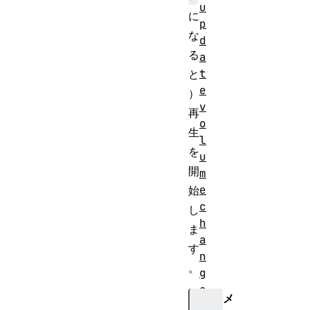
u
に
p
な
d
る
a
t
と
e
）
v
再
o
生
l
を
u
開
m
e
始
c
し
h
ま
a
す
n
。
g
e
メ
w