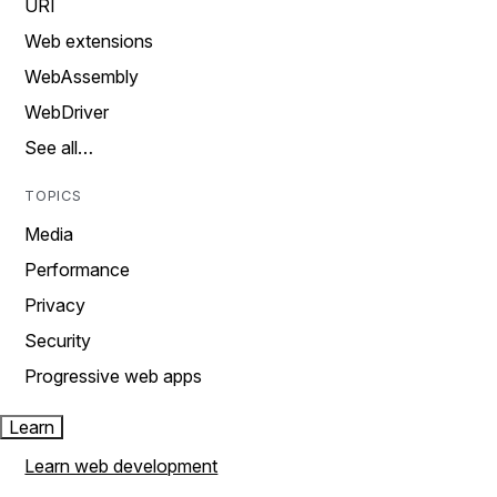
URI
Web extensions
WebAssembly
WebDriver
See all…
TOPICS
Media
Performance
Privacy
Security
Progressive web apps
Learn
Learn web development