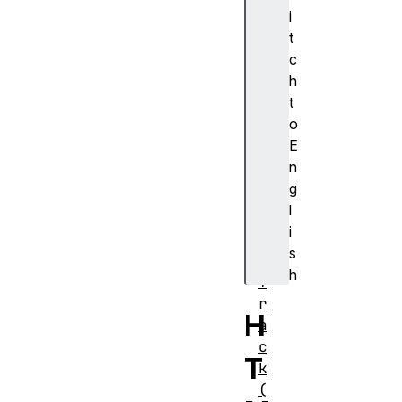
ン
i
ス
t
メ
c
ソ
h
ッ
t
ド
o
a
E
d
n
d
g
T
l
e
i
x
s
t
h
T
r
H
a
c
T
k
(