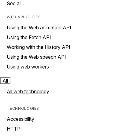
See all…
WEB API GUIDES
Using the Web animation API
Using the Fetch API
Working with the History API
Using the Web speech API
Using web workers
All
All web technology
TECHNOLOGIES
Accessibility
HTTP