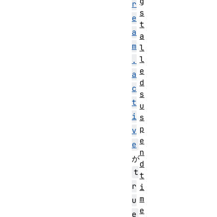
g
r
s
e
t
a
a
m
l
l
.
e
a
d
c
s
t
u
i
s
p
v
e
e
n
が
d
t
t
r
i
m
u
e
e