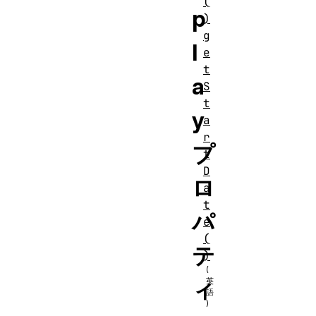
(
p
)
g
l
e
t
a
S
t
y
a
r
プ
t
D
ロ
a
t
パ
e
(
テ
)
ィ