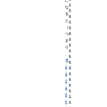
に
c
な
h
る
a
と
n
（
g
e
つ
s
ま
e
り
e
、
k
M
e
d
e
s
d
e
i
e
a
k
S
i
n
t