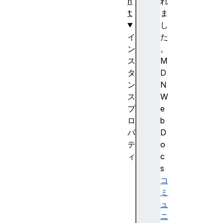
n
れ
t
ま
し
イ
た
ン
。
ス
M
タ
D
ン
N
ス
W
プ
e
ロ
b
パ
D
テ
o
ィ
c
a
s
u
コ
d
ミ
i
ュ
o
ニ