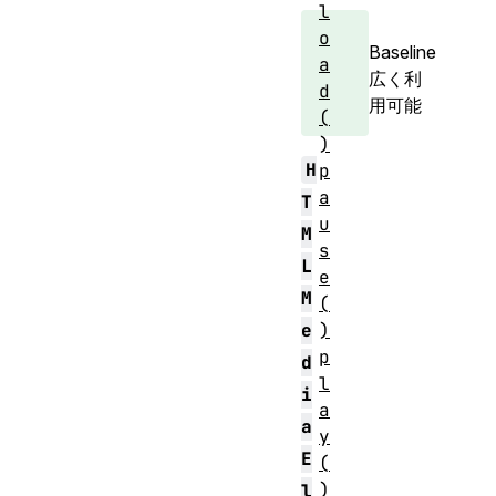
l
o
Baseline
a
広く利
d
用可能
(
)
H
p
a
T
u
M
s
L
e
M
(
)
e
p
d
l
i
a
a
y
E
(
)
l