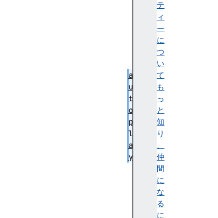
T
テ
r
ィ
a
ー
c
に
k
つ
s
い
a
て
u
も
t
っ
o
と
p
知
l
り
a
、
y
仲
b
間
u
に
f
な
f
る
e
に