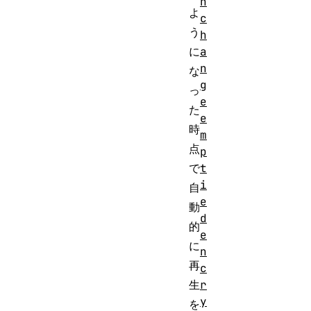
n
よ
c
う
h
a
に
n
な
g
っ
e
た
e
時
m
点
p
t
で
i
自
e
動
d
的
e
に
n
再
c
r
生
y
を