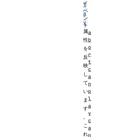
イ
l
ベ
a
ン
y
ト
属
a
b
性
o
を
r
反
t
映
c
し
a
て
n
p
い
l
ま
a
す
y
。
c
こ
a
れ
n