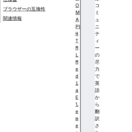
O
コ
ブラウザーの互換性
M
ミ
関連情報
A
ュ
PI
ニ
H
テ
T
ィ
M
ー
L
の
M
尽
e
力
d
で
i
英
a
語
E
か
l
ら
e
翻
m
訳
e
さ