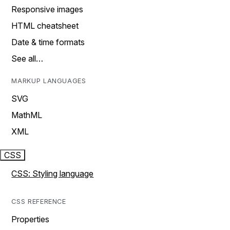
Responsive images
HTML cheatsheet
Date & time formats
See all…
MARKUP LANGUAGES
SVG
MathML
XML
CSS
CSS: Styling language
CSS REFERENCE
Properties