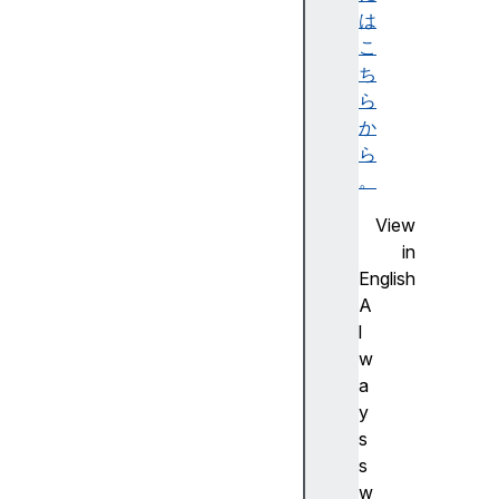
r
は
e
こ
d
ち
c
ら
o
か
n
ら
t
。
r
View
o
in
l
English
l
A
e
l
r
w
a
イ
y
ン
s
ス
s
タ
w