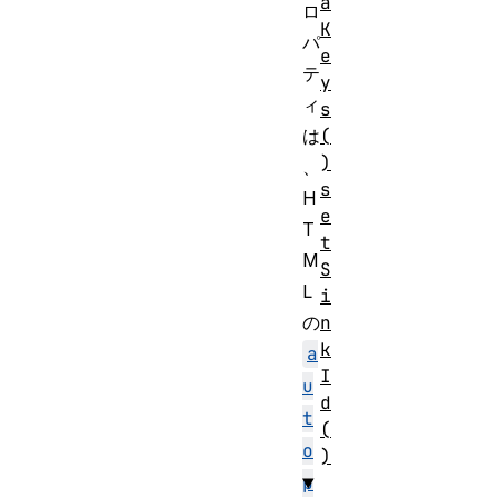
a
ロ
K
パ
e
テ
y
ィ
s
(
は
)
、
s
H
e
T
t
M
S
L
i
n
の
k
a
I
u
d
t
(
o
)
p