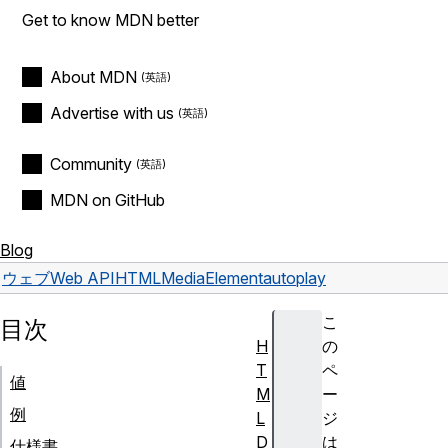
Get to know MDN better
About MDN
Advertise with us
Community
MDN on GitHub
Blog
ウェブ
Web API
HTMLMediaElement
autoplay
こ
目次
H
の
T
ペ
値
M
ー
例
L
ジ
D
は
仕様書