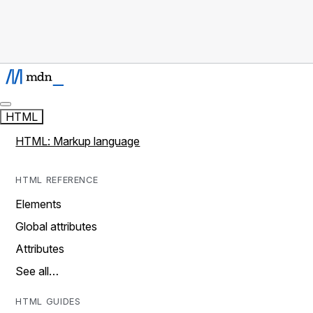
HTML
HTML: Markup language
HTML REFERENCE
Elements
Global attributes
Attributes
See all…
HTML GUIDES