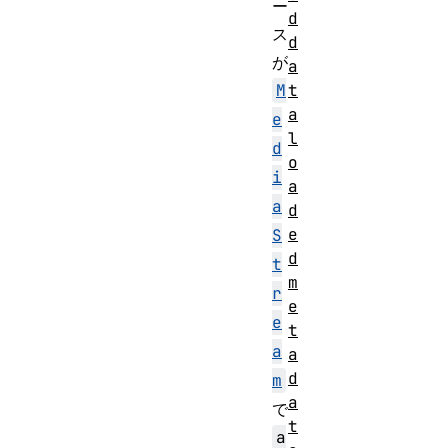
ー
d
ス
d
が
a
t
M
a
e
l
d
o
i
a
a
d
e
S
d
t
m
r
e
e
t
a
a
d
m
a
で
t
a