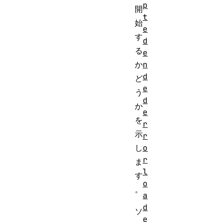
p
開
t
始
e
す
d
る
e
n
か
d
ど
e
う
d
か
e
を
r
示
r
o
し
r
ま
l
す
o
。
a
d
ソ
e