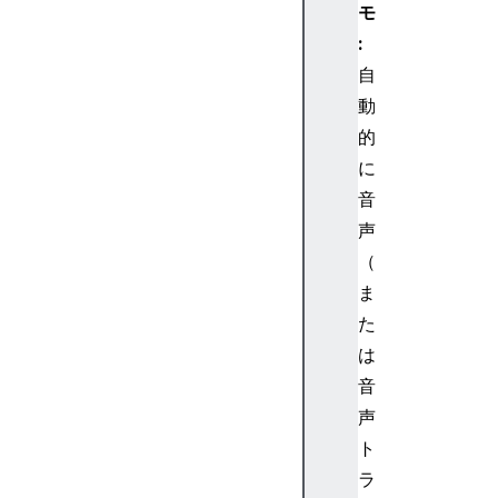
モ
a
:
i
t
自
i
動
n
的
g
に
w
音
a
声
i
t
（
i
ま
n
た
g
は
f
音
o
声
r
k
ト
e
ラ