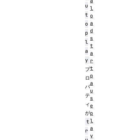
a
u
l
t
o
a
o
d
p
s
l
t
a
a
y
r
t
プ
p
ロ
a
パ
u
テ
s
ィ
e
が
p
l
t
a
r
y
u