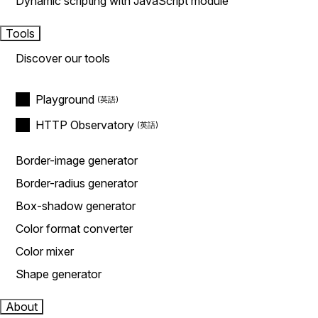
Dynamic scripting with JavaScript module
Tools
Discover our tools
Playground
HTTP Observatory
Border-image generator
Border-radius generator
Box-shadow generator
Color format converter
Color mixer
Shape generator
About