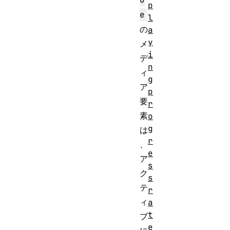
p
e
l
の
a
y
メ
i
デ
n
ィ
g
ア
p
要
r
素
o
g
は
r
、
e
ア
s
ク
s
テ
r
ィ
a
t
ブ
e