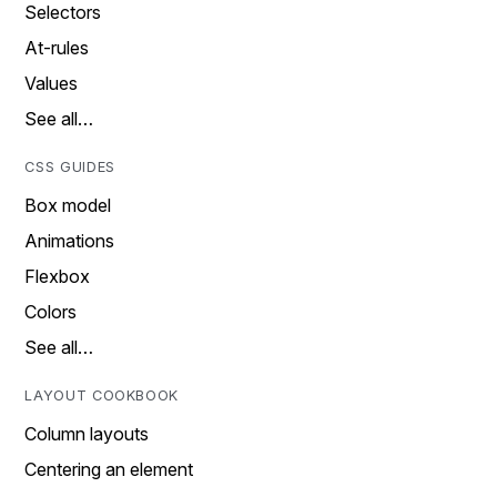
Selectors
At-rules
Values
See all…
CSS GUIDES
Box model
Animations
Flexbox
Colors
See all…
LAYOUT COOKBOOK
Column layouts
Centering an element