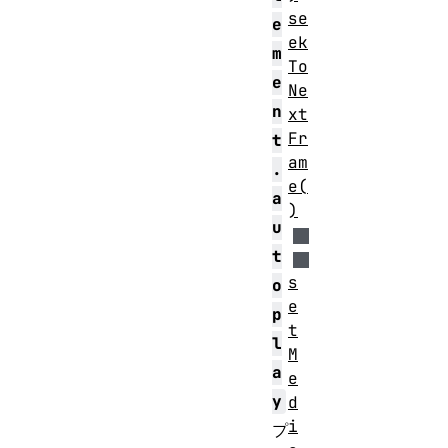
se
e
ek
m
To
e
Ne
n
xt
Fr
t
am
.
e(
a
)
u
t
s
o
e
p
t
l
M
a
e
y
d
i
プ