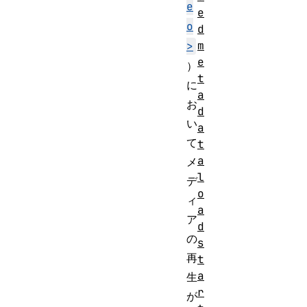
e
e
o
d
m
>
e
）
t
に
a
お
d
い
a
て
t
a
メ
l
デ
o
ィ
a
ア
d
の
s
再
t
a
生
r
が