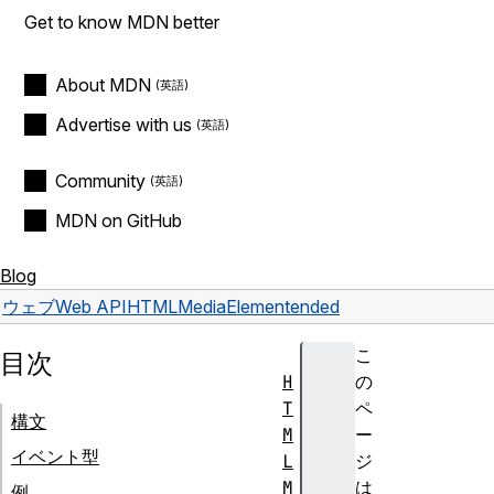
Get to know MDN better
About MDN
Advertise with us
Community
MDN on GitHub
Blog
ウェブ
Web API
HTMLMediaElement
ended
こ
目次
H
の
T
ペ
構文
M
ー
イベント型
L
ジ
M
は
例