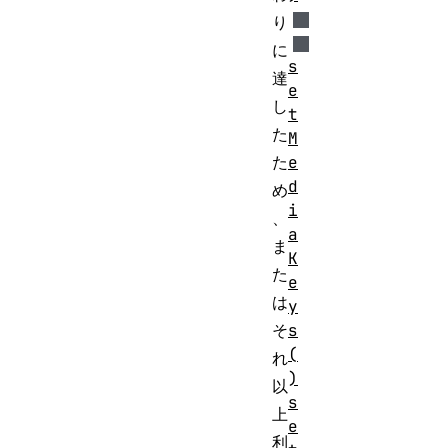
り
に
s
達
e
し
t
た
M
e
た
d
め
i
、
a
ま
K
た
e
は
y
s
そ
(
れ
)
以
s
上
e
利