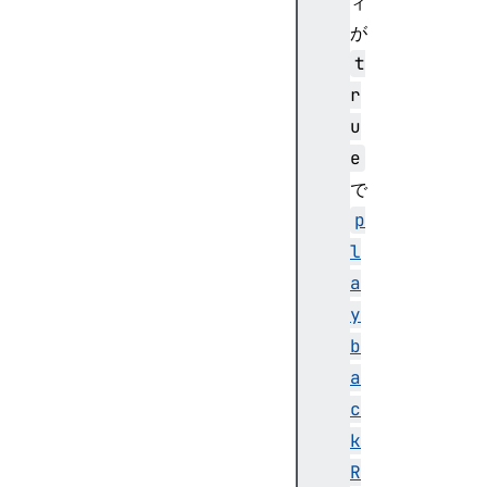
ィ
t
が
i
t
n
r
g
f
u
o
e
r
で
k
p
e
l
y
a
継
y
承
b
H
a
T
c
M
L
k
E
R