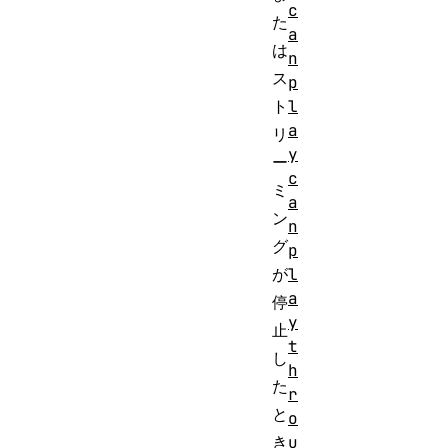
c
た
a
は
n
ス
p
l
ト
a
リ
y
ー
c
ミ
a
ン
n
グ
p
l
が
a
停
y
止
t
し
h
た
r
と
o
u
き