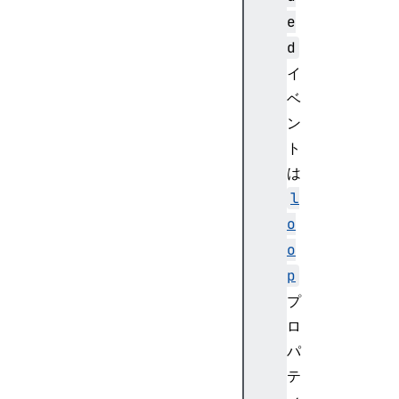
u
e
m
d
e
c
イ
h
ベ
a
ン
n
ト
g
は
e
l
w
a
o
i
o
t
p
i
プ
n
ロ
g
w
パ
a
テ
i