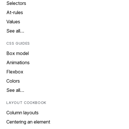
Selectors
At-rules
Values
See all…
CSS GUIDES
Box model
Animations
Flexbox
Colors
See all…
LAYOUT COOKBOOK
Column layouts
Centering an element