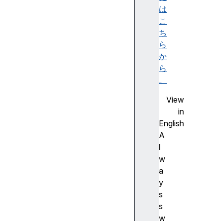
l
は
l
こ
e
ち
r
ら
か
イ
ら
ン
。
ス
View
タ
in
ン
English
ス
A
メ
l
ソ
w
ッ
a
ド
y
a
s
d
s
d
w