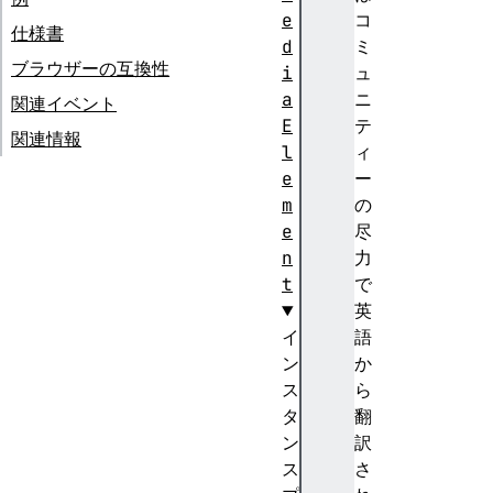
e
コ
仕様書
d
ミ
ブラウザーの互換性
i
ュ
a
ニ
関連イベント
E
テ
関連情報
l
ィ
e
ー
m
の
e
尽
n
力
t
で
英
イ
語
ン
か
ス
ら
タ
翻
ン
訳
ス
さ