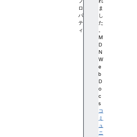
プ
れ
ロ
ま
パ
し
テ
た
ィ
。
a
M
u
D
d
N
i
W
o
e
T
b
r
D
a
o
c
c
k
s
s
コ
a
ミ
u
ュ
t
ニ