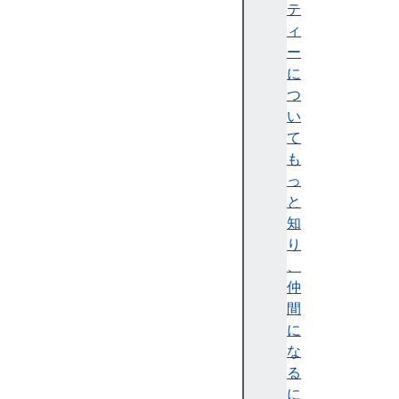
o
テ
p
ィ
l
ー
a
に
y
つ
b
い
u
て
f
も
f
っ
e
と
r
知
e
り
d
、
c
仲
o
間
n
に
t
な
r
る
o
に