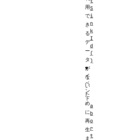
t
用
S
i
で
n
き
k
る
I
デ
d
ー
(
タ
)
が
イ
な
ベ
い
ン
た
ト
め
a
に
b
o
再
r
生
t
ま