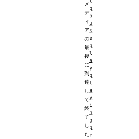
t
メ
p
デ
a
ィ
u
ア
s
e
の
p
最
l
後
a
に
y
到
p
達
l
a
し
y
て
i
終
n
了
g
し
p
た
r