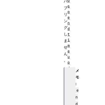
u
バ
s
ブ
p
リ
e
ン
n
グ
d
し
t
i
ま
m
せ
e
ん
u
。
p
d
メ
a
モ
t
:
e
e
v
o
n
l
d