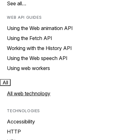
See all…
WEB API GUIDES
Using the Web animation API
Using the Fetch API
Working with the History API
Using the Web speech API
Using web workers
All
All web technology
TECHNOLOGIES
Accessibility
HTTP