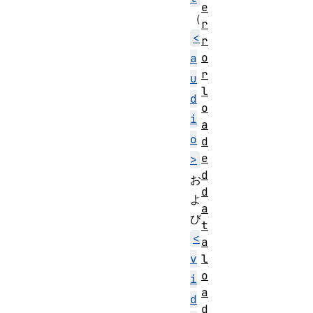
e
（
r
<
r
o
a
r
u
l
d
o
i
a
o
d
e
>
d
お
d
よ
a
び
t
<
a
l
v
o
i
a
d
d