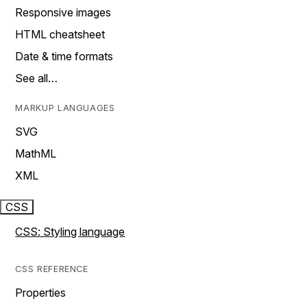
Responsive images
HTML cheatsheet
Date & time formats
See all…
MARKUP LANGUAGES
SVG
MathML
XML
CSS
CSS: Styling language
CSS REFERENCE
Properties