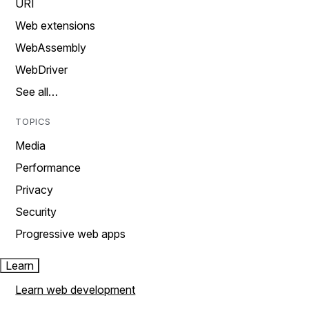
URI
Web extensions
WebAssembly
WebDriver
See all…
TOPICS
Media
Performance
Privacy
Security
Progressive web apps
Learn
Learn web development