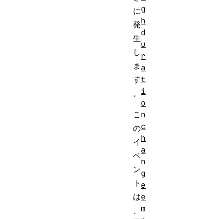
g
に
h
発
d
生
u
し
r
ま
a
t
す
i
。
o
n
こ
c
の
h
イ
a
ベ
n
ン
g
ト
e
e
は
m
、