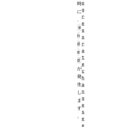
o
時
g
に
r
、
e
e
s
n
s
r
d
a
e
t
d
e
が
c
発
h
生
a
n
し
g
ま
e
す
s
。
e
e