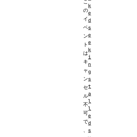
こ
k
の
e
イ
d
ベ
s
e
ン
e
ト
k
は
i
キ
n
ャ
g
ン
s
t
セ
a
ル
l
不
l
可
e
で
d
、
s