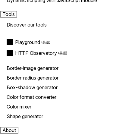
Dynamic scripting with JavaScript module
Tools
Discover our tools
Playground
HTTP Observatory
Border-image generator
Border-radius generator
Box-shadow generator
Color format converter
Color mixer
Shape generator
About