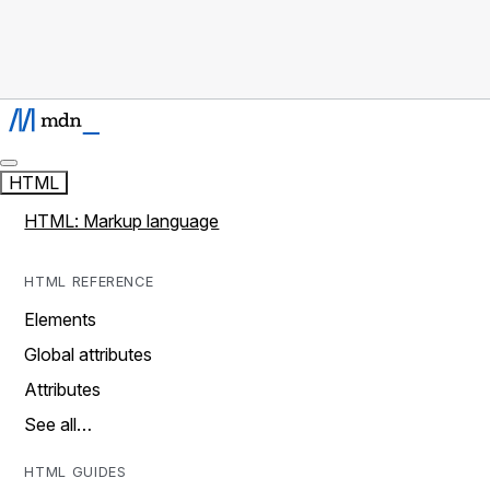
HTML
HTML: Markup language
HTML REFERENCE
Elements
Global attributes
Attributes
See all…
HTML GUIDES