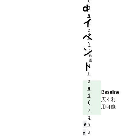
t
d
D
a
イ
t
e
ベ
(
)
ン
ト
l
o
a
Baseline
d
広く利
(
用可能
)
p
e
a
u
n