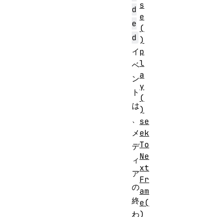
s
d
e
e
(
d
)
p
イ
l
ベ
a
ン
y
ト
(
は
)
、
se
ek
メ
To
デ
Ne
ィ
xt
ア
Fr
の
am
終
e(
)
わ