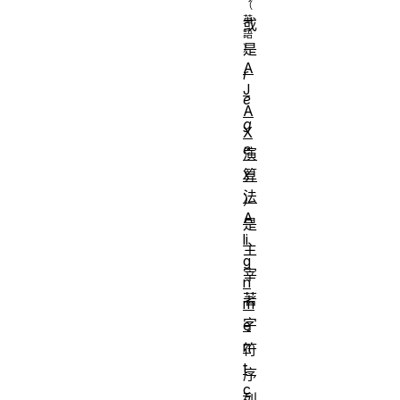
或
是
A
r
J
e
A
g
X
e
演
x
算
法
）
A
是
li
主
g
宰
n
著
m
字
e
n
符
t
序
c
列