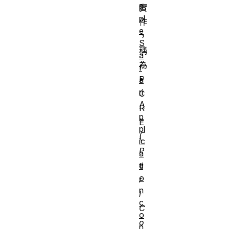
p
實
pl
作
e
，
S
稱
a
為
f
P
a
ri
C
A
R
p
E
pl
(
ic
P
a
e
ti
o
r
n
l
c
C
o
o
n