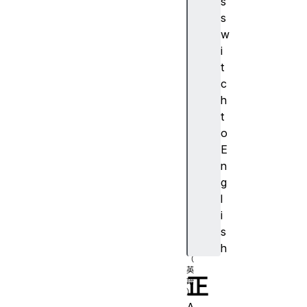
s
c
s
e
w
s
i
si
t
bl
c
e
h
d
t
e
o
s
E
c
n
ri
g
p
l
ti
i
o
s
n
h
正
A