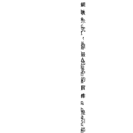
u
規
bj
表
e
示
c
式
t
，
但
最
A
出
lp
名
h
的
a
實
(
al
作
p
，
h
是
a
引
c
出
h