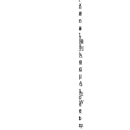
x
p
p
a
n
r
e
e
t
s
陣
s
列
i
A
o
S
C
n
II
)
A
。
s
在
p
W
e
e
c
t
b
r
平