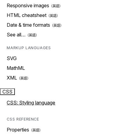
Responsive images
HTML cheatsheet
Date & time formats
See all…
MARKUP LANGUAGES
SVG
MathML
XML
CSS
CSS: Styling language
CSS REFERENCE
Properties