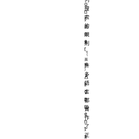
o
搜
n
索
t
的
ai
n
規
e
則
r
。
許
多
A
語
li
g
言
n
都
m
實
e
作
n
了
t
正
s