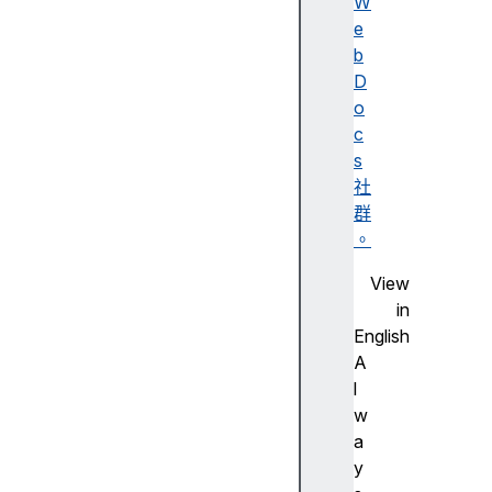
W
lit
e
y
b
A
D
c
o
c
c
e
s
s
社
si
群
bi
。
lit
View
y
in
tr
English
e
A
e
l
w
a
A
y
c