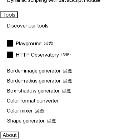
Dynamic scripting with JavaScript module
Tools
Discover our tools
Playground
HTTP Observatory
Border-image generator
Border-radius generator
Box-shadow generator
Color format converter
Color mixer
Shape generator
About