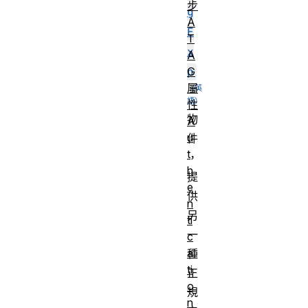
步
g
A
E
T
x
A
p
G
屬
性
物
A
u
件
t
，
h
提
e
供
n
另
ti
一
c
a
種
ti
正
o
規
n