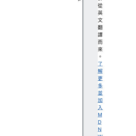
抽
從
象
英
化
文
A
翻
c
譯
c
而
e
來
n
。
t
了
解
更
多
A
並
c
加
c
入
e
M
s
D
si
N
bi