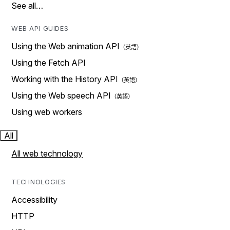
See all…
WEB API GUIDES
Using the Web animation API
Using the Fetch API
Working with the History API
Using the Web speech API
Using web workers
All
All web technology
TECHNOLOGIES
Accessibility
HTTP