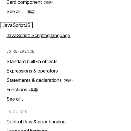
Card component
See all…
JavaScript
JS
JavaScript: Scripting language
JS REFERENCE
Standard built-in objects
Expressions & operators
Statements & declarations
Functions
See all…
JS GUIDES
Control flow & error handing