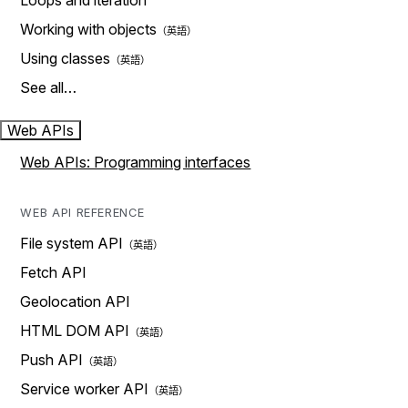
Loops and iteration
Working with objects
Using classes
See all…
Web APIs
Web APIs: Programming interfaces
WEB API REFERENCE
File system API
Fetch API
Geolocation API
HTML DOM API
Push API
Service worker API