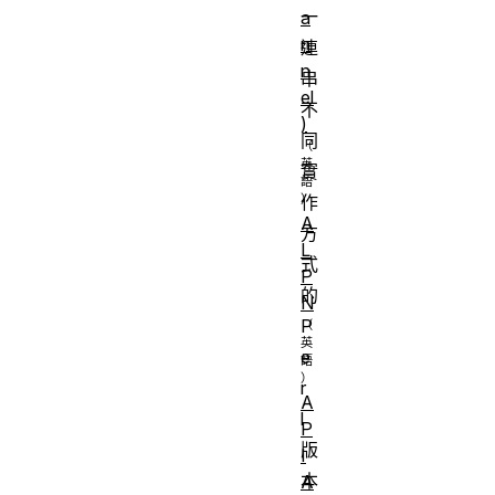
一
a
n
連
n
串
el
不
)
同
實
作
A
方
L
式
P
的
N
P
e
r
A
l
P
版
I
本
A