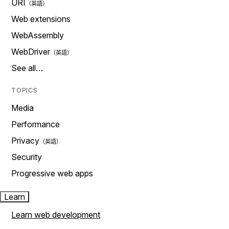
URI
Web extensions
WebAssembly
WebDriver
See all…
TOPICS
Media
Performance
Privacy
Security
Progressive web apps
Learn
Learn web development