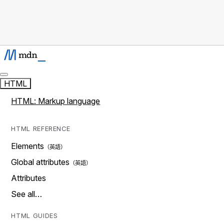
HTML
HTML: Markup language
HTML REFERENCE
Elements
Global attributes
Attributes
See all…
HTML GUIDES