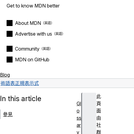
Get to know MDN better
About MDN
Advertise with us
Community
MDN on GitHub
Blog
術語表
正規表示式
此
In this article
Gl
頁
o
面
參見
ss
由
ar
社
y
群