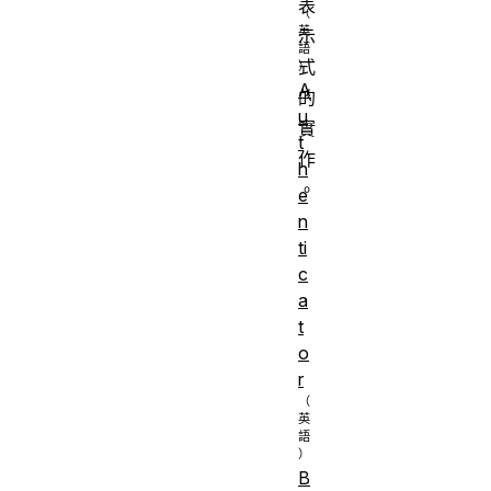
表
示
式
A
的
u
實
t
作
h
。
e
n
ti
c
a
t
o
r
B