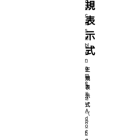
規
c
c
表
e
s
示
si
bl
式
e
n
a
正
m
規
e
表
示
式
A
（
d
R
o
e
b
g