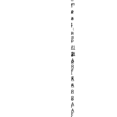
m
t
p
e
x
a
t
t
i
b
引
l
數
e
A
R
R
e
I
g
A
u
A
R
l
P
a
A
r
A
E
r