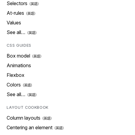
Selectors
At-rules
Values
See all…
CSS GUIDES
Box model
Animations
Flexbox
Colors
See all…
LAYOUT COOKBOOK
Column layouts
Centering an element