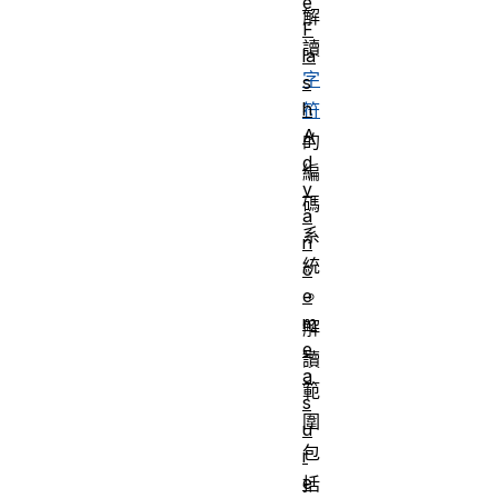
e
解
F
讀
la
字
s
h
符
A
的
d
編
v
碼
a
系
n
統
c
e
。
m
解
e
讀
a
範
s
圍
u
包
r
e
括