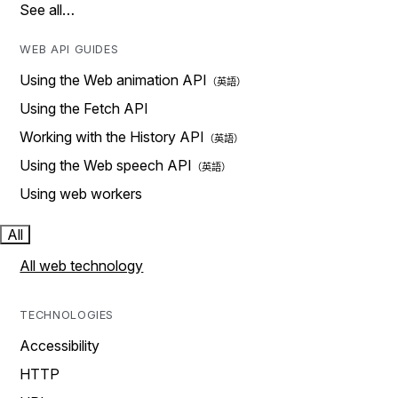
See all…
WEB API GUIDES
Using the Web animation API
Using the Fetch API
Working with the History API
Using the Web speech API
Using web workers
All
All web technology
TECHNOLOGIES
Accessibility
HTTP