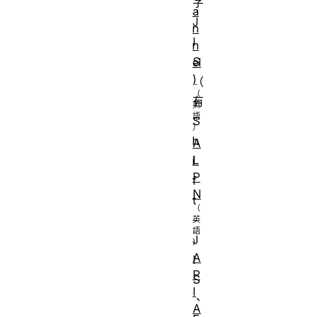
字
a
J
n
I
n
S
el
)
（
有
S
h
A
L
i
P
f
N
t
-
J
A
I
P
S
I
、
A