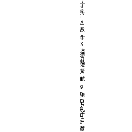
字
母
、
A
數
J
A
字
X
、
演
標
算
點
法
符
A
號
li
g
、
n
還
m
有
e
空
n
白
t
等
c