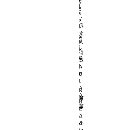
g
t
5
e
、
x
俄
t
文
的
K
引
O
數
I
A
R
8
I
-
A
R
A
等
R
等
P
。
A
A
不
r