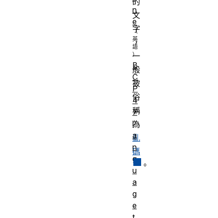
的
n
文
e
字
，
一
B
般
C
被
P
俗
4
稱
7
l
為
a
亂
n
碼
g
。
u
a
g
e
t