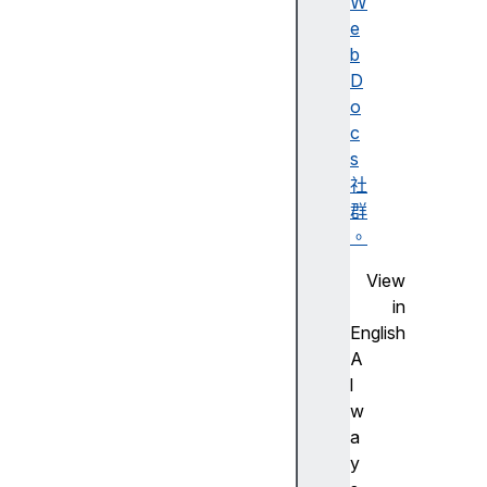
W
lit
e
y
b
A
D
c
o
c
c
e
s
s
社
si
群
bi
。
lit
View
y
in
tr
English
e
A
e
l
w
a
A
y
c