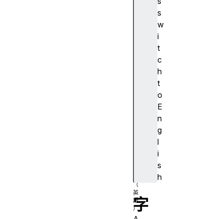
s
c
s
e
w
s
i
si
t
bl
c
e
h
d
t
e
o
s
E
c
n
ri
g
p
l
ti
i
o
s
n
h
字
A