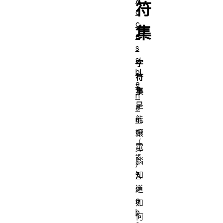
符
c
c
集
e
s
si
字
bl
符
e
集
n
是
a
能
m
e
讓
電
腦
知
A
d
道
o
如
b
何