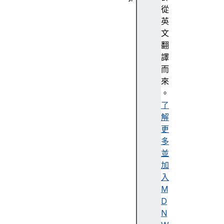
抽
從
象
英
化
文
A
翻
c
譯
c
而
e
來
n
。
t
了
解
更
多
A
並
c
加
c
入
e
M
s
D
si
N
bi