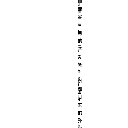
而
u
開
bj
發
e
c
各
t
自
的
字
符
A
lp
集
h
：
a
例
(
如
al
日
p
文
h
a
的
c
漢
h