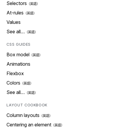
Selectors
At-rules
Values
See all…
CSS GUIDES
Box model
Animations
Flexbox
Colors
See all…
LAYOUT COOKBOOK
Column layouts
Centering an element