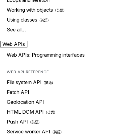
Loops and iteration
Working with objects
Using classes
See all…
Web APIs
Web APIs: Programming interfaces
WEB API REFERENCE
File system API
Fetch API
Geolocation API
HTML DOM API
Push API
Service worker API