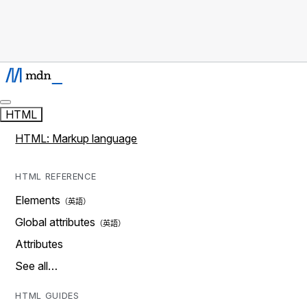
HTML
HTML: Markup language
HTML REFERENCE
Elements
Global attributes
Attributes
See all…
HTML GUIDES