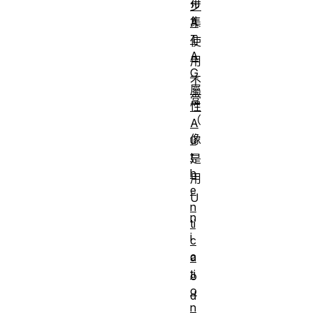
符
步
集
A
T
使
A
用
G
不
屬
當
性
（
A
像
u
t
是
h
用
e
U
n
n
ti
i
c
c
a
ti
o
o
d
n