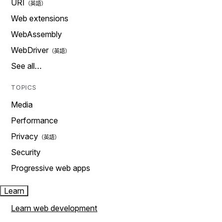
URI
Web extensions
WebAssembly
WebDriver
See all…
TOPICS
Media
Performance
Privacy
Security
Progressive web apps
Learn
Learn web development