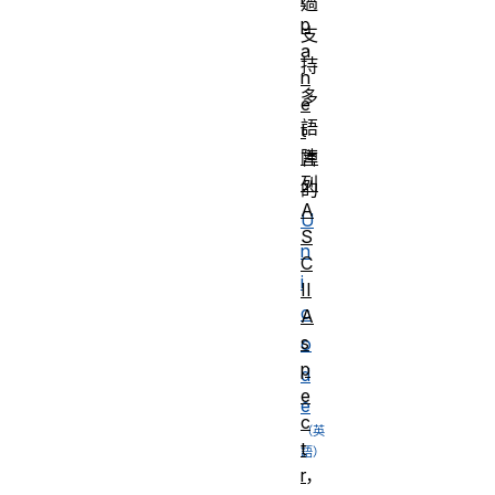
過
p
支
a
持
n
多
e
語
t
陣
言
列
的
A
U
S
n
C
i
II
c
A
s
o
p
d
e
e
c
t
r
，