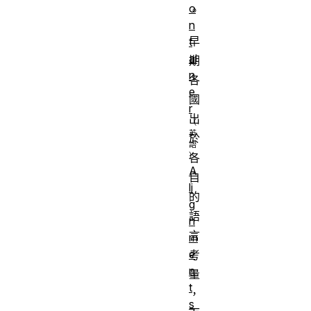
o
。
n
早
t
ai
期
n
各
e
國
r
出
於
各
A
自
li
的
g
語
n
言
m
e
考
n
量
t
，
s