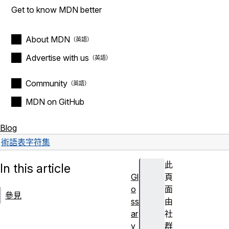
Get to know MDN better
About MDN
Advertise with us
Community
MDN on GitHub
Blog
術語表
字符集
此
In this article
Gl
頁
o
面
參見
ss
由
ar
社
y
群