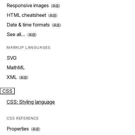
Responsive images
HTML cheatsheet
Date & time formats
See all…
MARKUP LANGUAGES
SVG
MathML
XML
CSS
CSS: Styling language
CSS REFERENCE
Properties