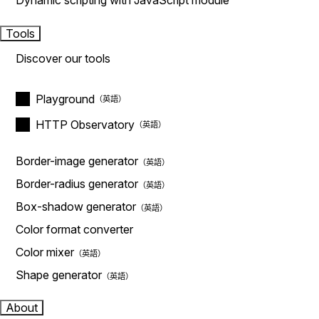
Dynamic scripting with JavaScript module
Tools
Discover our tools
Playground
HTTP Observatory
Border-image generator
Border-radius generator
Box-shadow generator
Color format converter
Color mixer
Shape generator
About