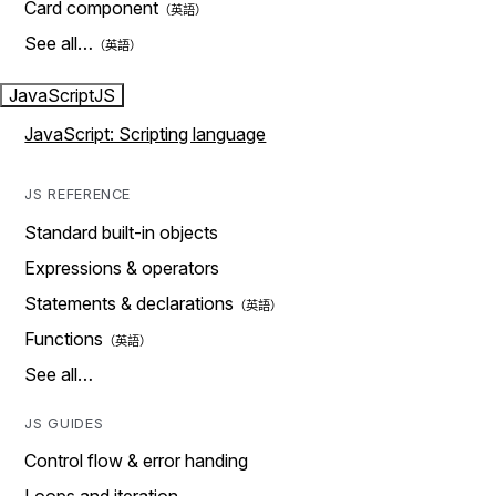
Card component
See all…
JavaScript
JS
JavaScript: Scripting language
JS REFERENCE
Standard built-in objects
Expressions & operators
Statements & declarations
Functions
See all…
JS GUIDES
Control flow & error handing