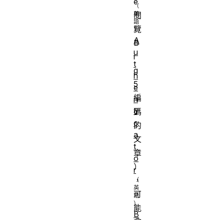
e
閱
覽
A
B
u
i
t
g
h
5
e
編
n
ti
碼
c
的
a
文
t
章
o
）
r
，
可
能
B