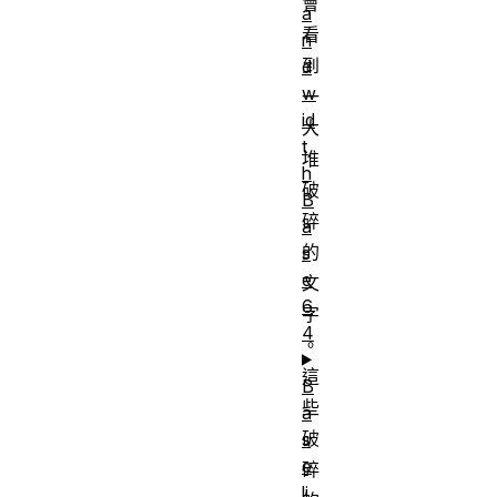
會
a
看
n
到
d
w
一
id
大
t
堆
h
破
B
碎
a
的
s
e
文
6
字
4
。
這
B
些
a
破
s
e
碎
li