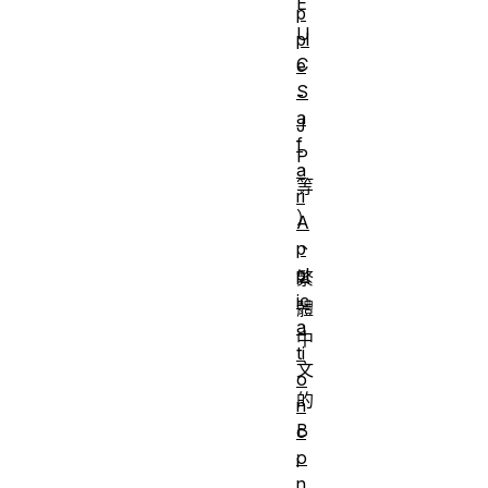
E
p
U
pl
C
e
S
-
a
J
f
P
a
等
ri
）
A
、
p
pl
繁
ic
體
a
中
ti
文
o
的
n
B
c
o
i
n