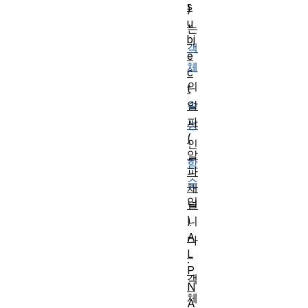
s
)
u
는
bj
객
e
체
c
의
t
알
속
파
성
(
인
알
함
파
수
채
입
널
)
니
A
다
L
.
P
객
N
체
A