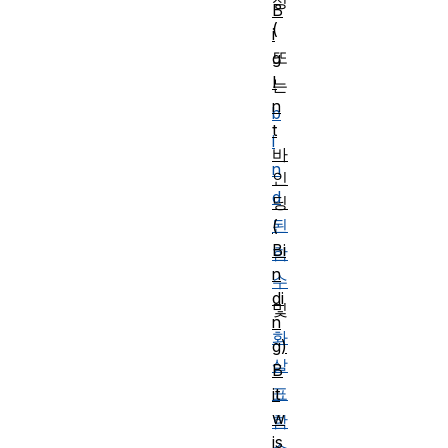
성
B
(
i
또
g
I
는
n
b
t
i
바
n
인
d
딩
된
(
Bi
함
n
수
di
및
n
화
g)
살
B
표
it
w
함
is