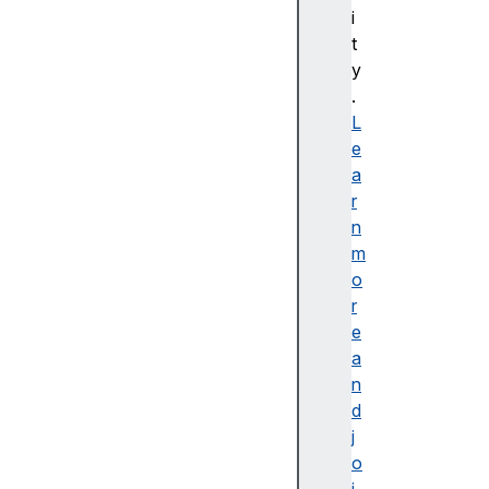
bl
i
e
t
d
y
e
.
s
L
cr
e
ip
a
ti
r
o
n
n
m
o
r
e
a
접
n
근
d
가
j
능
o
한