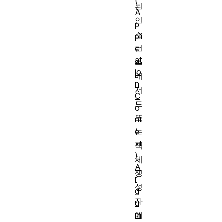
(
된
A
인
p
스
pli
c
턴
at
스
io
메
n
서
C
드
o
또
nt
e
는
xt
객
)
체
A
생
r
성
g
자
u
m
에