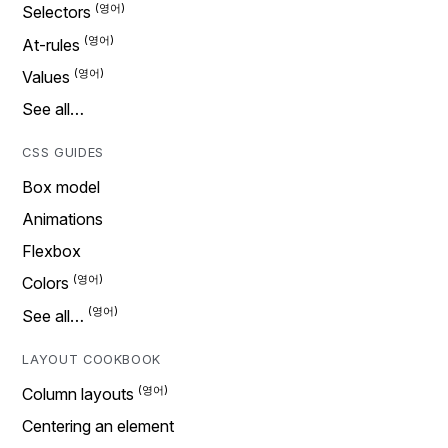
Selectors
At-rules
Values
See all…
CSS GUIDES
Box model
Animations
Flexbox
Colors
See all…
LAYOUT COOKBOOK
Column layouts
Centering an element