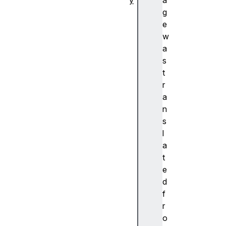
y
a
추
g
상
e
화
w
A
a
c
s
c
t
e
r
nt
a
(
n
악
s
센
l
트
a
)
t
A
e
c
d
c
f
e
r
ss
o