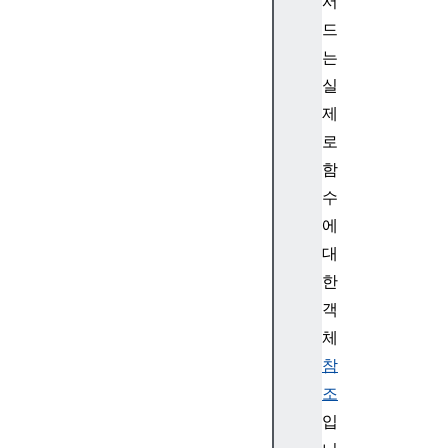
서
or
드
는
실
제
B
a
로
n
함
d
수
w
에
id
대
t
한
h
B
객
a
체
s
참
e
조
6
입
4