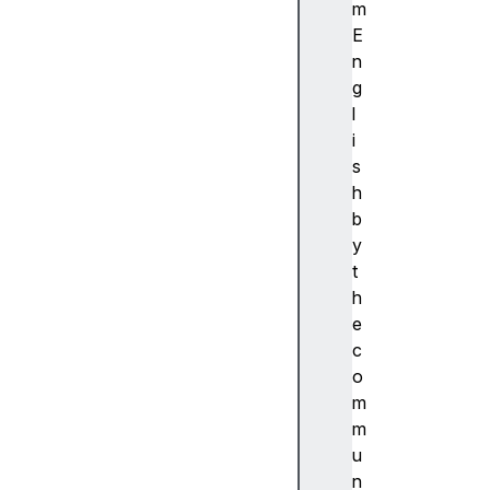
ibi
m
lit
E
y
n
(
g
접
l
근
i
성
s
)
h
접
b
근
y
성
t
트
h
리
e
A
c
c
o
c
m
e
m
s
u
si
n