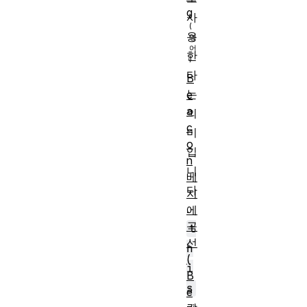
g
사
용
한
다
B
는
e
a
의
c
미
o
입
n
니
베
다
지
.
에
곡
t
선
h
(
i
B
s
é