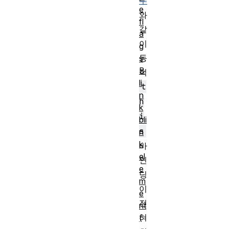
수
e
와
fl
같
a
이
g
동
s
B
적
li
t
n
h
k
i
bli
s
n
k
바
el
인
e
딩
m
이
e
전
nt
혀
(