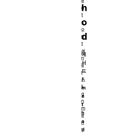
e
h
n
t
o
c
o
d
n
t
ai
메
n
서
e
드
r
A
(
li
m
g
e
n
t
m
h
e
o
n
t
d