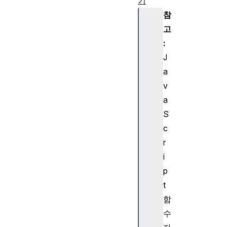
기
(
참
A
고
s
:
y
J
n
a
c
hr
v
o
a
n
S
o
c
u
r
s)
i
A
T
p
A
t
G
함
특
수
성