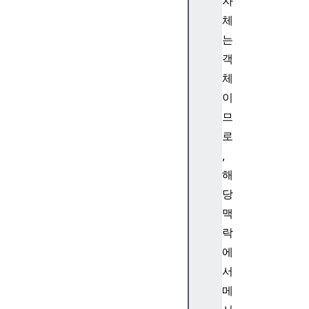
자
A
체
ut
h
는
e
객
nt
체
ic
이
at
므
io
로
n
,
해
당
A
맥
ut
락
h
에
e
서
nt
ic
메
at