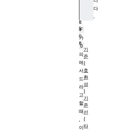
니
B
a
다
s
.
e
li
F
n
가
e
O
기
의
준
메
(
호
서
환
드
성
라
)
고
기
할
준
때
선
(
,
타
이