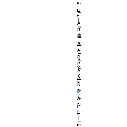
e
서
n
직
t
접
A
호
R
출
I
A
되
A
는
R
작
P
업
A
인
A
"
R
P
정
A
적
N
메
E
서
T
드
배