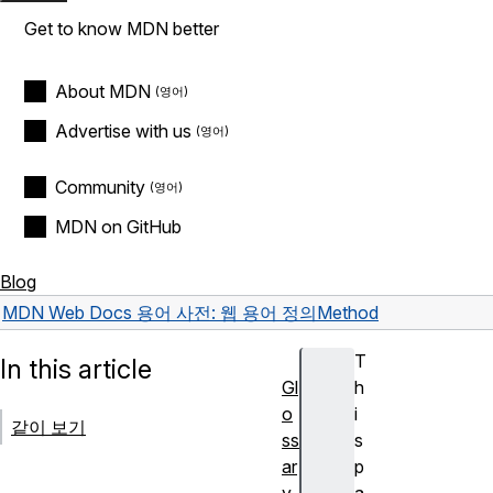
Get to know MDN better
About MDN
Advertise with us
Community
MDN on GitHub
Blog
MDN Web Docs 용어 사전: 웹 용어 정의
Method
T
In this article
Gl
h
o
i
같이 보기
ss
s
ar
p