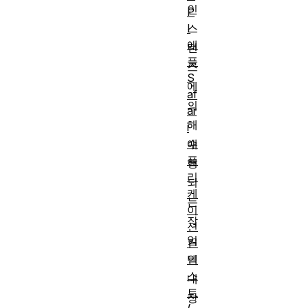
인
P
I
스
애
턴
플
스
S
에
af
의
ar
해
i
애
수
플
행
리
되
케
는
이
작
션
업
컨
텍
인
스
내
트
장