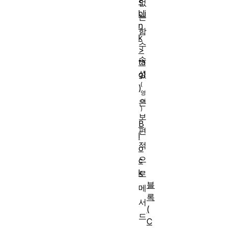
<
없
bli
는
n
함
k
수
>
속
ta
성
g)
)
은
보
B
편
l
적
o
으
c
k
로
블
메
록
서
(
드
C