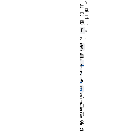
이
는
포
종
그
종
래
F
피
)
가
B
O
C
를
P
t
4
h
7
la
i
n
s
g
바
u
인
a
딩
g
으
e
ta
로