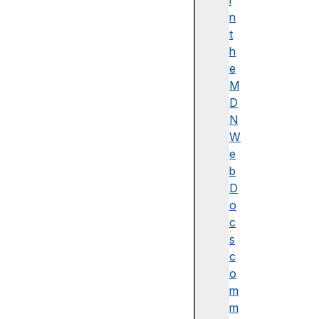
i
이
n
름
t
(
h
A
e
c
M
c
D
e
N
ss
W
ibl
e
e
b
n
D
a
o
m
c
e)
s
A
c
d
o
o
m
b
m
e