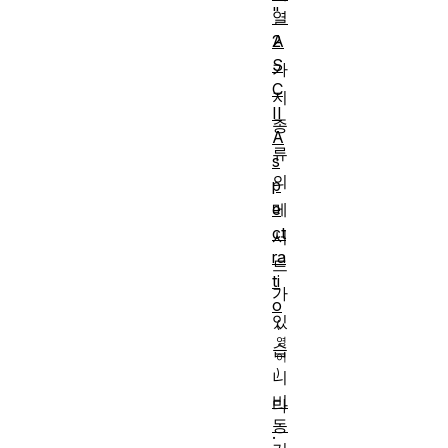
"
열
A
2
S
가
C
지
II
종
A
류
s
의
p
e
메
ct
서
ra
드
ti
가
o
있
습
니
비
다
동
.