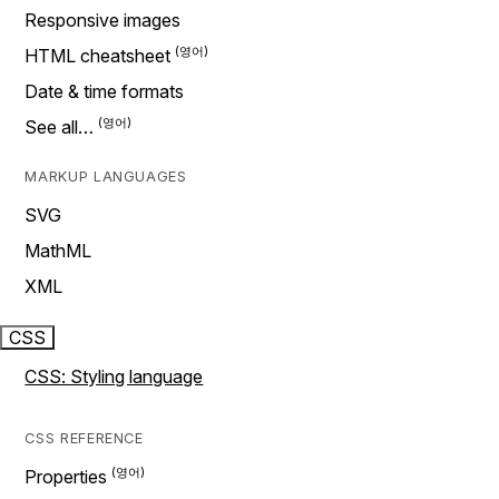
Responsive images
HTML cheatsheet
Date & time formats
See all…
MARKUP LANGUAGES
SVG
MathML
XML
CSS
CSS: Styling language
CSS REFERENCE
Properties