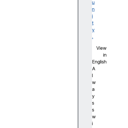
u
F
n
la
i
s
t
h
y
사
.
전
측
View
정
in
(
English
A
A
d
l
v
w
a
a
n
y
c
s
e
s
m
w
e
i
a