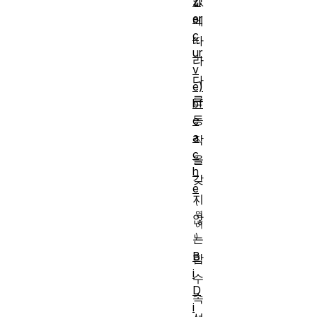
값
zi
er
에
c
따
ur
라
v
다
e)
른
bf
동
c
a
작
c
을
h
갖
e
지
않
는
B
함
i
수
D
속
i