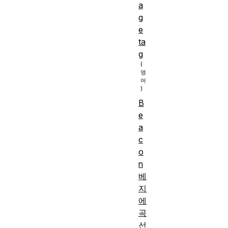
a
g
e
ta
g
B
e
a
c
o
n
베
지
에
곡
선