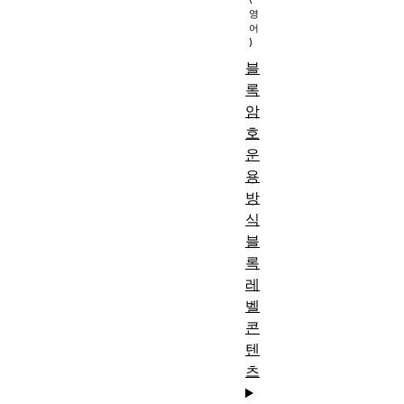
블
록
암
호
운
용
방
식
블
록
레
벨
콘
텐
츠