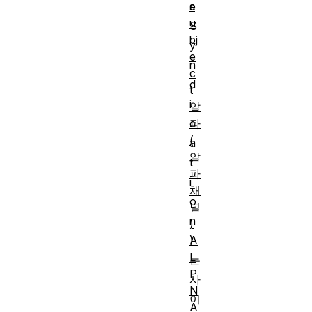
s
e
u
S
bj
y
e
n
c
d
t
i
알
파
c
(
a
알
t
파
i
채
o
널
n
)
A
)
L
는
P
사
N
이
A