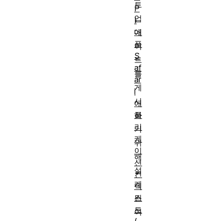
트
P
업
I
애
데
플
이
S
트
af
를
ar
게
i
시
애
플
하
리
기
케
위
이
해
션
설
컨
계
텍
스
된
트
여