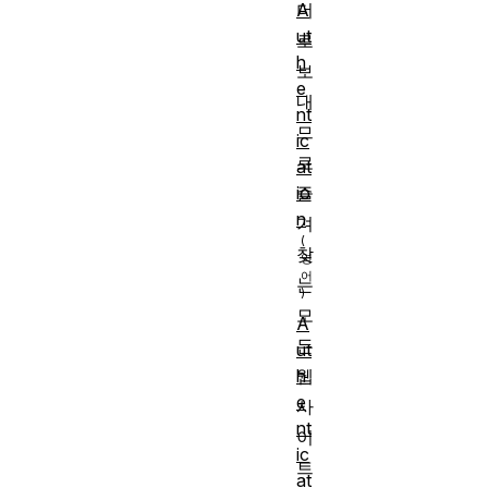
A
더
ut
로
h
보
e
내
nt
므
ic
로
at
io
즐
n
겨
찾
는
모
A
든
ut
웹
h
e
사
nt
이
ic
트
at