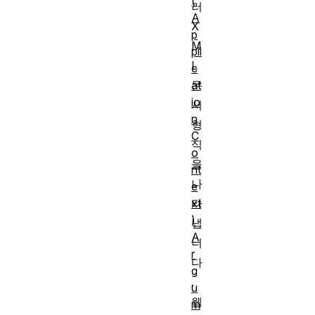
(
러
A
X
p
M
pli
L
c
at
문
io
서
n
형
C
식
o
을
nt
나
e
xt
타
)
냅
A
니
r
다
g
.
u
웹
m