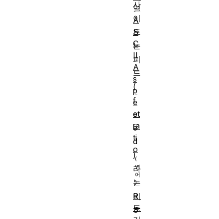
사
열
이
A
S
트
C
는
II
피
A
드
s
(
p
f
e
ct
e
ra
e
ti
d
o
)
라
는
비
R
동
S