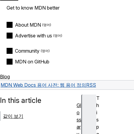
Get to know MDN better
About MDN
Advertise with us
Community
MDN on GitHub
Blog
MDN Web Docs 용어 사전: 웹 용어 정의
RSS
T
In this article
Gl
h
o
i
같이 보기
ss
s
ar
p