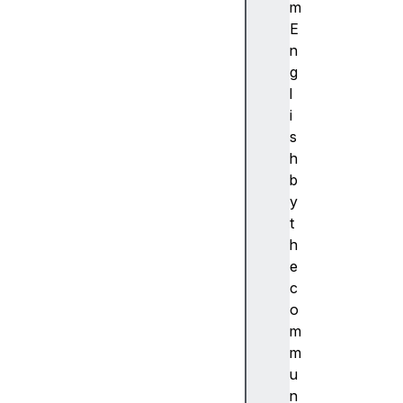
ibi
m
lit
E
y
n
(
g
접
l
근
i
성
s
)
h
접
b
근
y
성
t
트
h
리
e
A
c
c
o
c
m
e
m
s
u
si
n