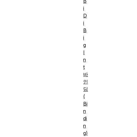
B
i
D
i
B
i
g
I
n
t
바
인
딩
(
Bi
n
di
n
g)