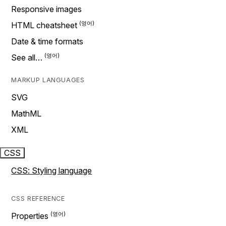
Responsive images
HTML cheatsheet
Date & time formats
See all…
MARKUP LANGUAGES
SVG
MathML
XML
CSS
CSS: Styling language
CSS REFERENCE
Properties