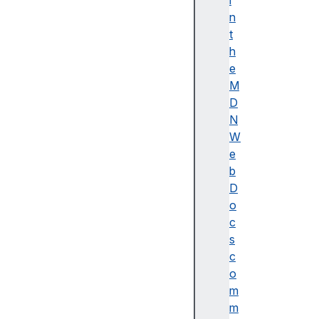
i
이
n
름
t
(
h
A
e
c
M
c
D
e
N
ss
W
ibl
e
e
b
n
D
a
o
m
c
e)
s
A
c
d
o
o
m
b
m
e