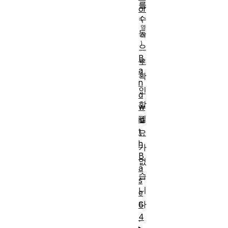
를
or
수
동
으
B
로
a
확
n
인
d
할
w
필
id
t
요
h
가
B
없
a
습
s
니
e
다
6
4
.