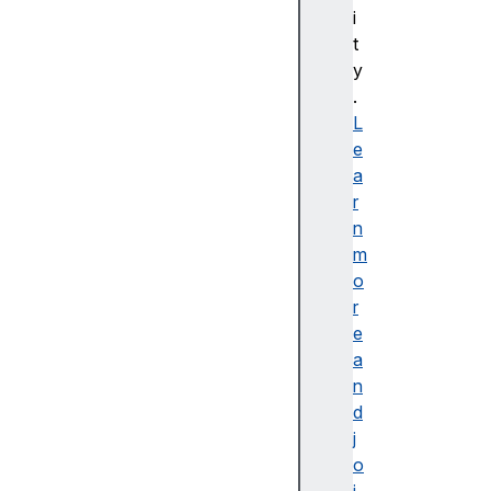
bl
i
e
t
d
y
e
.
s
L
cr
e
ip
a
ti
r
o
n
n
m
o
r
e
a
접
n
근
d
가
j
능
o
한