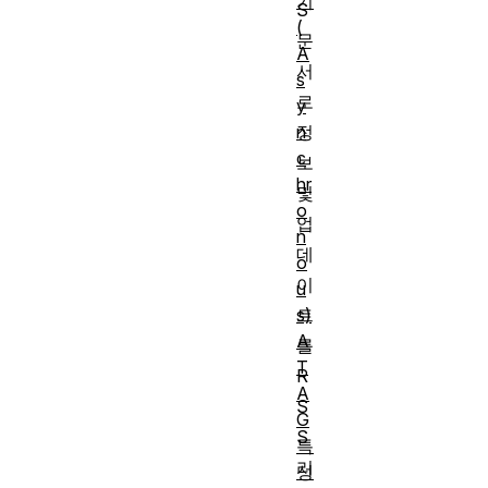
기
S
(
문
A
서
s
로
y
n
정
c
보
hr
및
o
업
n
데
o
이
u
s)
트
A
를
T
R
A
S
G
S
특
리
성