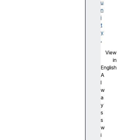
u
F
n
la
i
s
t
h
y
사
.
전
측
View
정
in
(
English
A
A
d
l
v
w
a
a
n
y
c
s
e
s
m
w
e
i
a