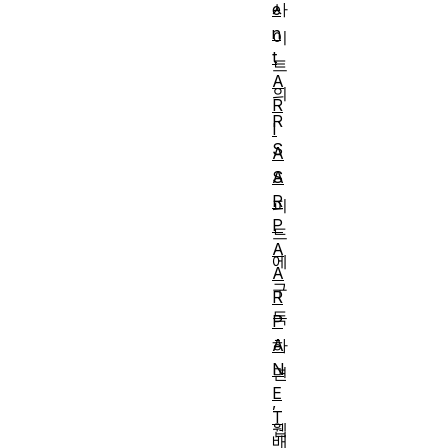
e
사
n
이
t
트
A
의
R
R
I
S
A
A
S
R
피
P
드
A
에
A
구
R
독
P
A
하
N
면
E
,
T
웹
배