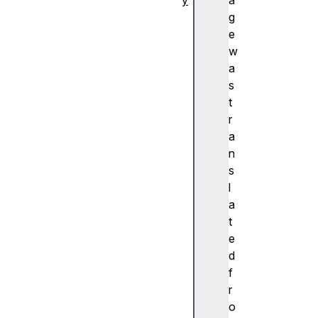
y
a
추
g
상
e
화
w
A
a
c
s
c
t
e
r
nt
a
(
n
악
s
센
l
트
a
)
t
A
e
c
d
c
f
e
r
ss
o