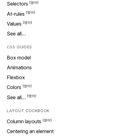
Selectors
At-rules
Values
See all…
CSS GUIDES
Box model
Animations
Flexbox
Colors
See all…
LAYOUT COOKBOOK
Column layouts
Centering an element