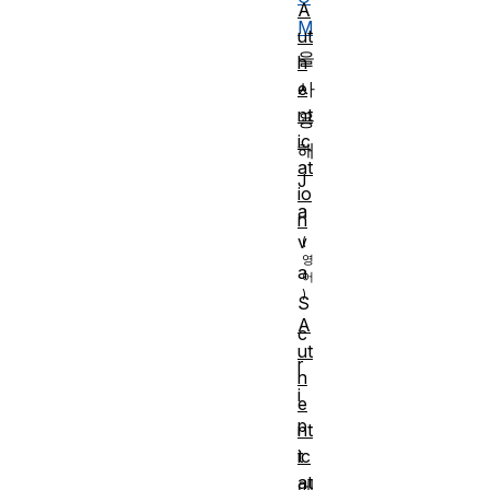
A
M
ut
을
h
e
사
nt
용
ic
해
at
J
io
a
n
v
a
S
A
c
ut
r
h
i
e
p
nt
t
ic
at
에