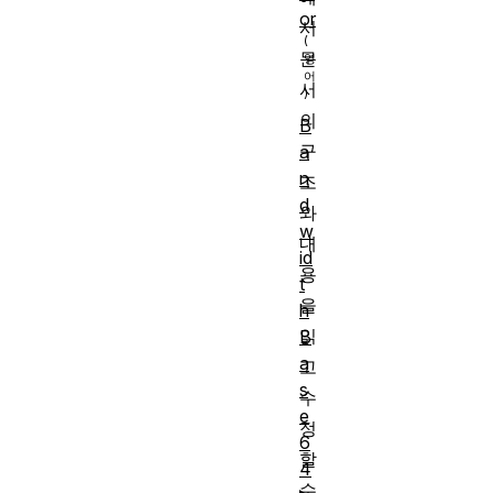
or
서
문
서
의
B
구
a
n
조
d
와
w
내
id
용
t
을
h
읽
B
a
고
s
수
e
정
6
할
4
수