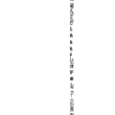
열
일
A
관
S
련
C
(
II
A
C
s
S
p
S
e
)
ct
정
ra
보
ti
o
를
읽
고
수
비
정
동
하