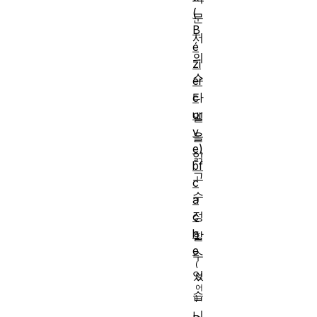
(
문
B
서
é
의
zi
스
er
타
c
ur
일
v
을
e)
읽
bf
고
c
수
a
정
c
h
할
e
수
있
습
니