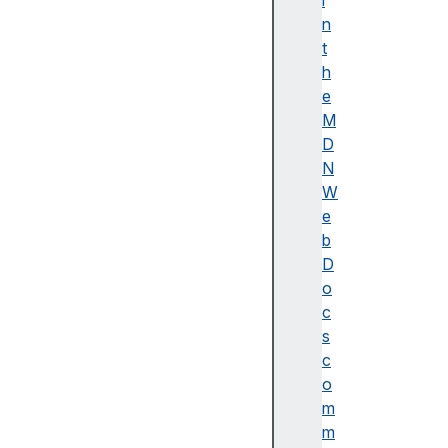
i
이
n
름
t
(
h
A
e
c
M
c
D
e
N
ss
W
ibl
e
e
b
n
D
a
o
m
c
e)
s
A
c
d
o
o
m
b
m
e