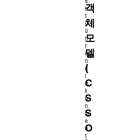
e
객
n
t
체
c
o
모
n
t
델
ai
n
(
e
r
C
A
li
S
g
n
S
m
e
O
n
t