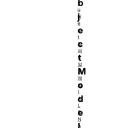
b
s
u
j
bj
e
e
c
t
c
알
파
t
(
알
M
파
채
o
널
)
d
A
L
e
P
N
l
A