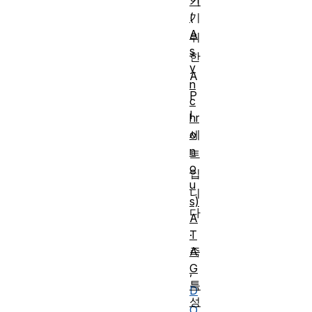
기
(
기
A
위
s
한
y
A
n
P
c
I
hr
o
세
n
트
o
입
u
니
s)
다
A
.
T
A
즉
G
,
특
D
성
O