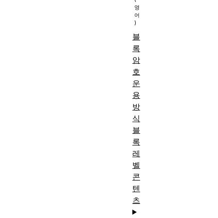
블
록
암
호
운
용
방
식
블
록
레
벨
콘
텐
츠