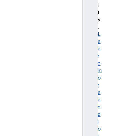
bl
i
e
t
d
y
e
.
s
L
cr
e
ip
a
ti
r
o
n
n
m
o
r
e
a
접
n
근
d
가
j
능
o
한