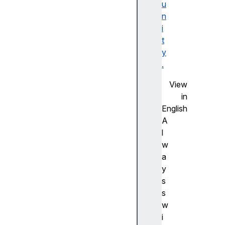
u
F
n
la
i
s
t
h
y
사
.
전
측
View
정
in
(
English
A
A
d
l
v
w
a
a
n
y
c
s
e
s
m
w
e
i
a