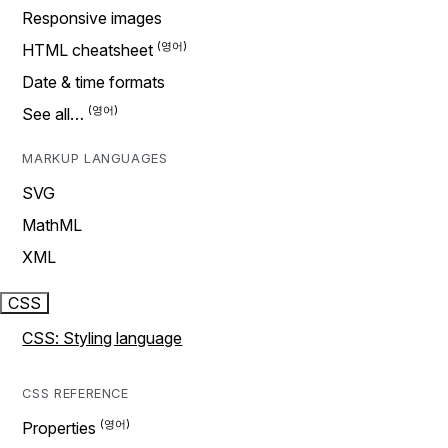
Responsive images
HTML cheatsheet
Date & time formats
See all…
MARKUP LANGUAGES
SVG
MathML
XML
CSS
CSS: Styling language
CSS REFERENCE
Properties