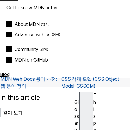
Get to know MDN better
About MDN
Advertise with us
Community
MDN on GitHub
Blog
MDN Web Docs 용어 사전:
CSS 객체 모델 (CSS Object
웹 용어 정의
Model, CSSOM)
T
In this article
Gl
h
o
i
같이 보기
ss
s
ar
p