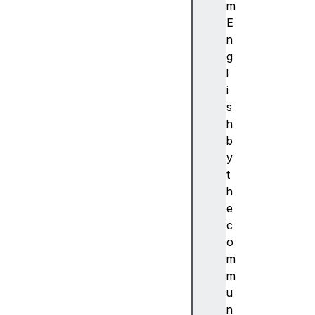
ibi
m
lit
E
y
n
(
g
접
l
근
i
성
s
)
h
접
b
근
y
성
t
트
h
리
e
A
c
c
o
c
m
e
m
s
u
si
n