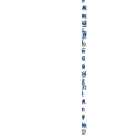
(
A
객
p
체
pli
모
c
델
at
(
io
C
n
C
S
o
S
nt
O
e
b
xt
j
)
e
A
r
c
g
t
u
M
m
o