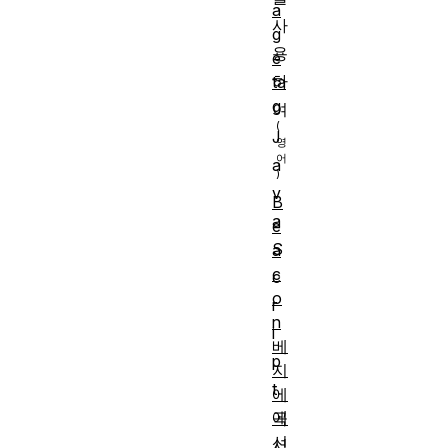
a
사
g
용
e
하
ta
g
여
J
a
v
B
a
e
S
a
c
c
o
r
n
i
베
p
지
t
에
에
곡
선
서