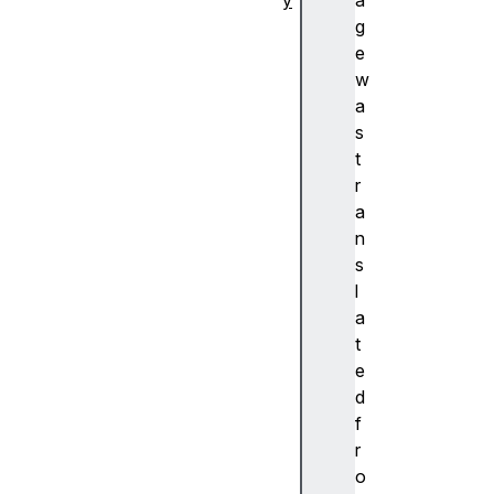
y
a
추
g
상
e
화
w
A
a
c
s
c
t
e
r
nt
a
(
n
악
s
센
l
트
a
)
t
A
e
c
d
c
f
e
r
ss
o