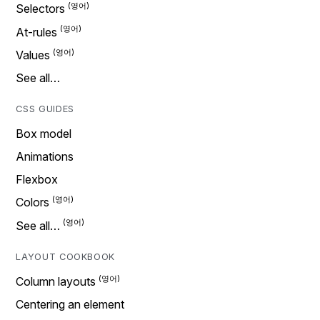
Selectors
At-rules
Values
See all…
CSS GUIDES
Box model
Animations
Flexbox
Colors
See all…
LAYOUT COOKBOOK
Column layouts
Centering an element