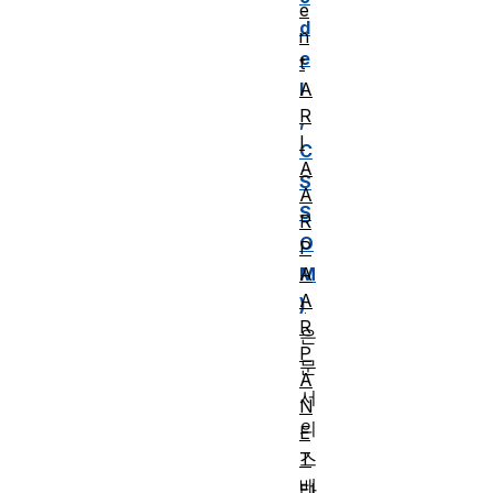
e
d
n
e
t
A
l
R
,
I
C
A
S
A
S
R
O
P
A
M
A
)
R
은
P
문
A
서
N
의
E
T
스
배
타