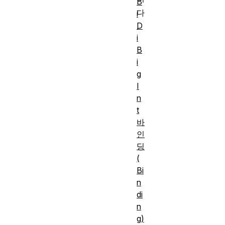
B
다
i
D
.
i
B
i
g
I
n
t
바
인
딩
(
Bi
n
di
n
g)