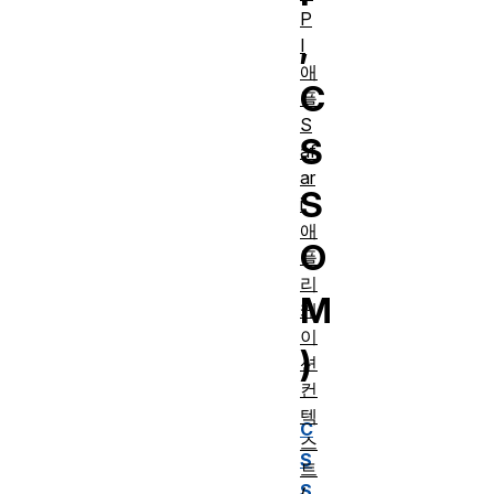
P
,
I
애
C
플
S
S
af
ar
S
i
애
O
플
리
M
케
이
)
션
컨
텍
C
스
S
트
S