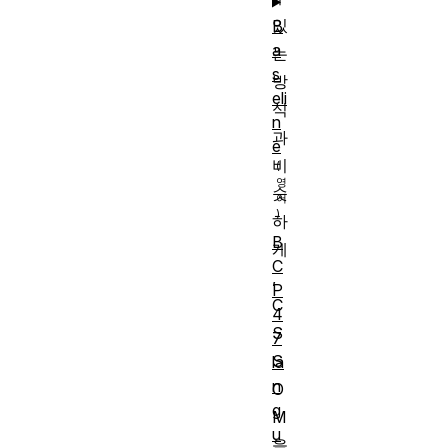
있
B
a
는
s
방
eli
식
n
과
e
비
슷
하
B
게
C
,
P
C
4
S
7
S
la
n
O
g
M
u
을