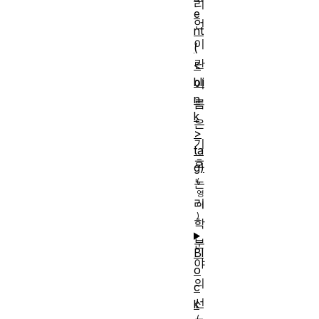
리
e
언
nt
이
(
란
<
bli
이
n
름
k
은
>
기
ta
호
g)
논
리
학
분
Bl
야
o
의
c
선
k