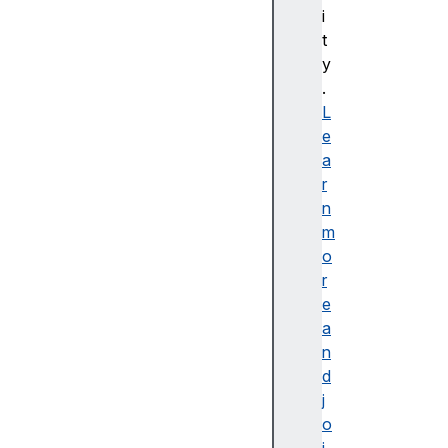
bl
i
e
t
d
y
e
.
s
L
cr
e
ip
a
ti
r
o
n
n
m
o
r
e
a
접
n
근
d
가
j
능
o
한