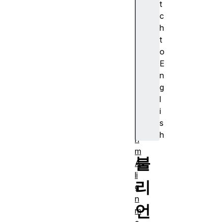
t
s
c
ur
h
e)
t
A
o
J
E
A
n
X
g
A
l
lg
i
o
s
rit
h
h
m
불
A
li
리
g
n
언
m