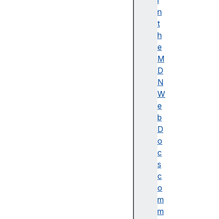
i
이
n
름
t
(
h
A
e
c
M
c
D
e
N
ss
W
ibl
e
e
b
n
D
a
o
m
c
e)
s
A
c
d
o
o
m
b
m
e