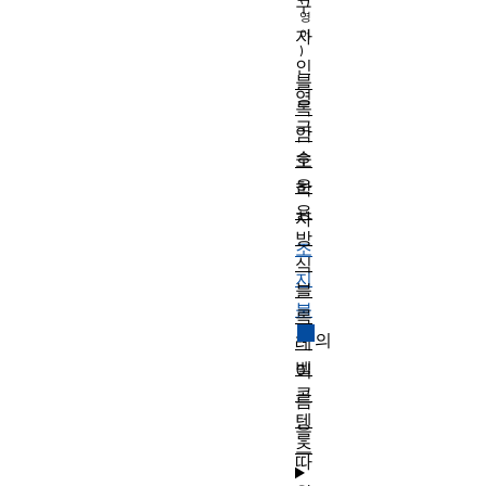
구
자
인
블
영
록
국
암
수
호
운
학
용
자
방
조
식
지
블
불
록
의
레
벨
이
콘
름
텐
을
츠
따