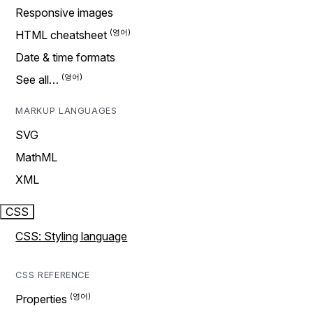
Responsive images
HTML cheatsheet
Date & time formats
See all…
MARKUP LANGUAGES
SVG
MathML
XML
CSS
CSS: Styling language
CSS REFERENCE
Properties