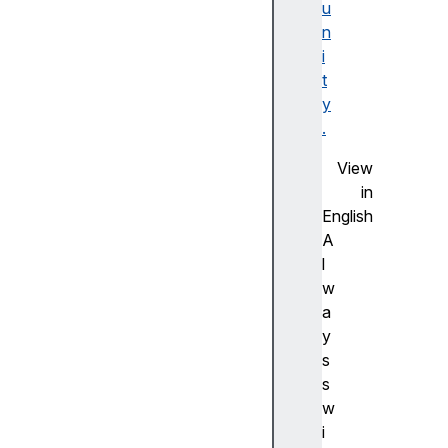
u
F
n
la
i
s
t
h
y
사
.
전
측
View
정
in
(
English
A
A
d
l
v
w
a
a
n
y
c
s
e
s
m
w
e
i
a