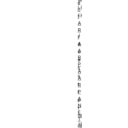
e
니
n
다
t
A
.
R
J
I
A
a
A
v
R
a
P
s
A
c
A
r
R
P
i
A
p
N
t
E
에
T
서
배