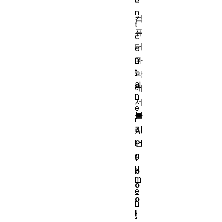
e
n
컴
t
퓨
c
터
o
n
과
t
학
ai
에
n
서
e
불
r
리
A
li
언
g
(
n
b
m
o
e
o
n
l
t