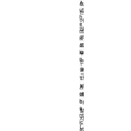
A
또
ut
는
h
어
e
떤
nt
코
ic
at
드
io
부
n
문
을
반
복
A
해
ut
h
야
e
할
nt
지
ic
(
at