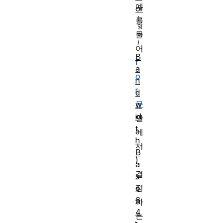
예
or
를
들
어
B
f
a
o
n
r
d
문
w
id
안
t
에
h
서
B
)
a
결
s
정
e
6
하
4
는