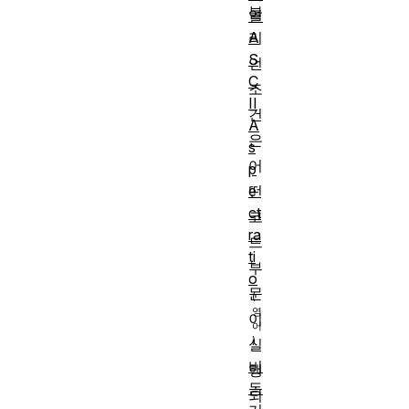
불
열
A
리
S
언
C
조
II
건
A
은
s
어
p
e
떤
ct
코
ra
드
ti
부
o
문
이
실
비
행
동
되