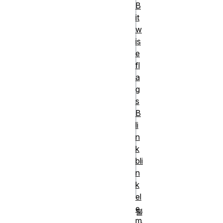
B
it
console.log("bool
w
conditional resol
is
to false");

e
}

fl
/* JavaScript fo
a
g
프 */

s
for (control 
B
variable; boolean 
li
conditional; coun
n
{

k
  // 조건이 참일 경우 반
bli
n
복해서 실행할 코드

k
el
e
불
m