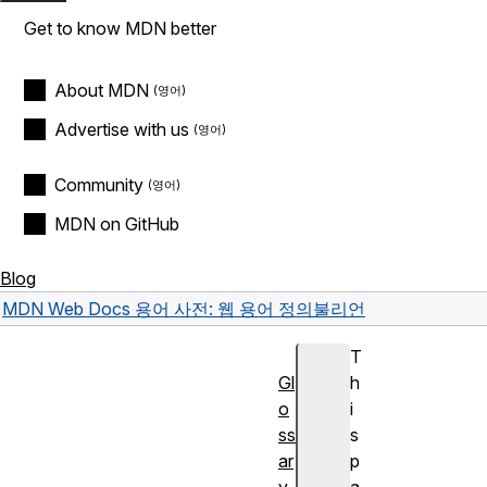
Get to know MDN better
About MDN
Advertise with us
Community
MDN on GitHub
Blog
MDN Web Docs 용어 사전: 웹 용어 정의
불리언
T
Gl
h
o
i
ss
s
ar
p