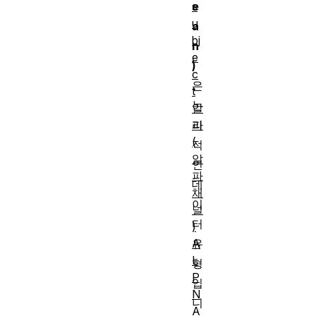
s
e
u
a
bj
n
e
)
c
은
t
논
알
파
리
(
적
알
인
파
데
채
이
널
터
)
A
유
L
형
P
입
N
니
A