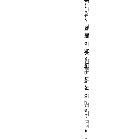
니
(
다
B
(
é
실
zi
행
er
c
가
ur
능
v
한
e)
코
bf
드
c
는
a
c
아
h
닙
e
니
다
)