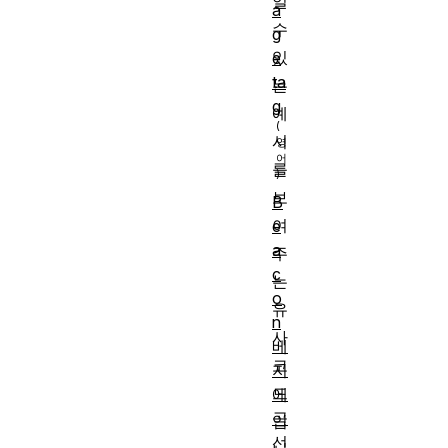
일
a
수
g
있
e
ta
는
g
예
시
를
보
B
여
e
a
주
c
는
o
유
n
사
베
코
지
드
에
곡
입
선