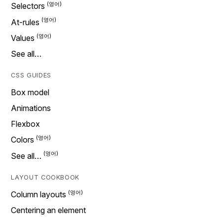
Selectors
At-rules
Values
See all…
CSS GUIDES
Box model
Animations
Flexbox
Colors
See all…
LAYOUT COOKBOOK
Column layouts
Centering an element