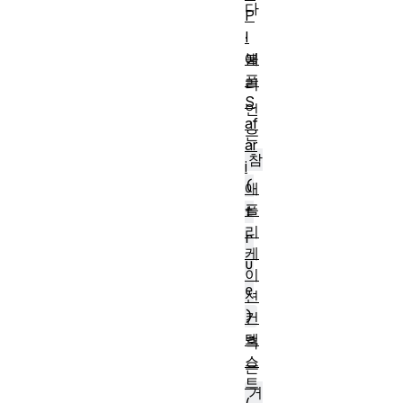
다
P
.
I
애
불
플
리
S
언
af
은
ar
참
i
(
애
플
t
리
r
케
u
이
e
션
)
컨
텍
혹
스
은
트
거