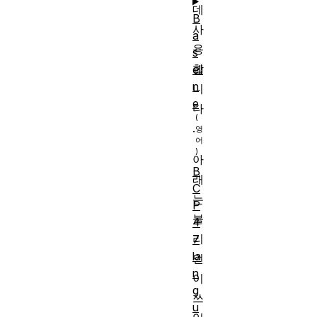
데
B
사
a
용
s
합
eli
n
니
e
다
.
아
B
래
C
는
P
불
4
리
7
la
언
n
이
g
쓰
u