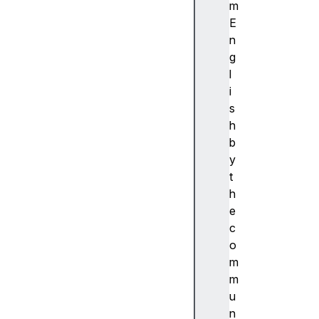
ibi
m
lit
E
y
n
(
g
접
l
근
i
성
s
)
h
접
b
근
y
성
t
트
h
리
e
A
c
c
o
c
m
e
m
s
u
si
n