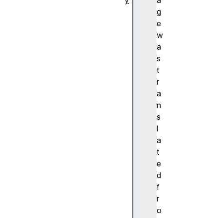
y
a
추
g
상
e
화
w
A
a
c
s
c
t
e
r
nt
a
(
n
악
s
센
l
트
a
)
t
A
e
c
d
c
f
e
r
ss
o