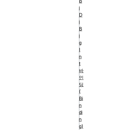
.
B
i
D
js
i
/* JavaScript if문
B
i
if (boolean 
g
conditional) {

I
  // 조건이 참일 경우 실
n
행되는 코드

t
}

바
if (boolean 
인
딩
conditional) {

(
Bi
console.log("bool
n
conditional resol
di
to true");

n
} else {

g)