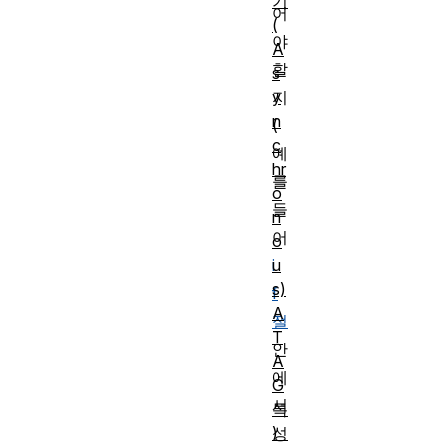
기
어
(
야
A
할
s
y
지
n
(
c
예
hr
를
o
들
n
어
o
u
i
s)
f
A
절
T
안
A
에
G
서
특
성
)