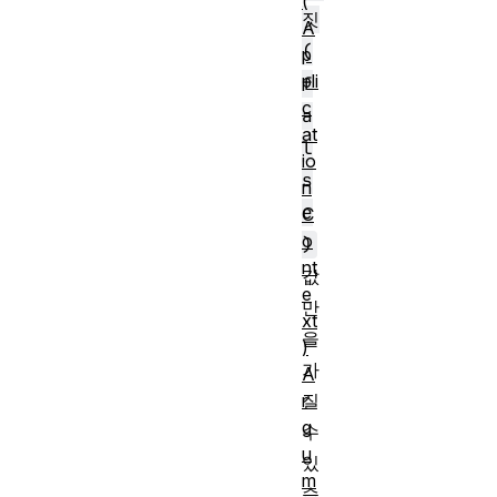
(
짓
A
(
p
pli
f
c
a
at
l
io
s
n
e
C
o
)
nt
값
e
만
xt
을
)
가
A
r
질
g
수
u
있
m
습